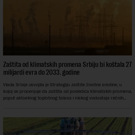
Zaštita od klimatskih promena Srbiju bi koštala 27
milijardi evra do 2033. godine
Vlada Srbije usvojila je Strategiju zaštite životne sredine, u
kojoj se procenjuje da zaštita od posledica klimatskih promena,
poput aktuelnog toplotnog talasa i niskog vodostaja rečnih
slivova, zahteva inve...