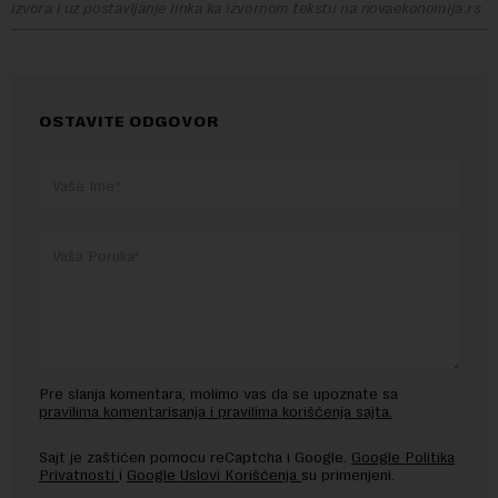
izvora i uz postavljanje linka ka izvornom tekstu na novaekonomija.rs
OSTAVITE ODGOVOR
Pre slanja komentara, molimo vas da se upoznate sa
pravilima komentarisanja i pravilima korišćenja sajta.
Sajt je zaštićen pomocu reCaptcha i Google.
Google Politika
Privatnosti
i
Google Uslovi Korišćenja
su primenjeni.