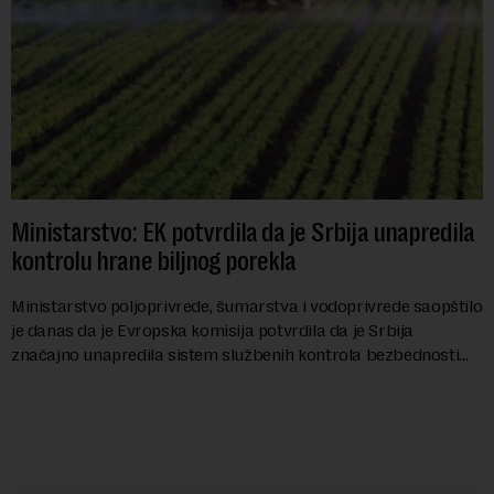
Ministarstvo: EK potvrdila da je Srbija unapredila
kontrolu hrane biljnog porekla
Ministarstvo poljoprivrede, šumarstva i vodoprivrede saopštilo
je danas da je Evropska komisija potvrdila da je Srbija
značajno unapredila sistem službenih kontrola bezbednosti
hrane biljnog porekla, te da k...