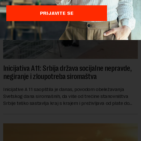
PRIJAVITE SE
Inicijativa A11: Srbija država socijalne nepravde,
negiranje i zloupotreba siromaštva
Inicijative A 11 saopštila je danas, povodom obeležavanja
Svetskog dana siromašnih, da više od trećine stanovništva
Srbije teško sastavlja kraj s krajem i preživljava od plate do
plate.U saopštenju piše ...