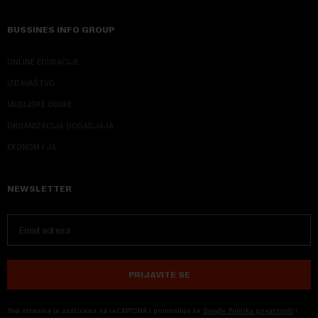
BUSSINES INFO GROUP
ONLINE EDUKACIJE
IZDAVAŠTVO
MEDIJSKE OBUKE
ORGANIZACIJA DOGADJAJA
EKONOM I JA
NEWSLETTER
PRIJAVITE SE
Ova stranica je zaštićena sa reCAPTCHA i primenjuju se
Google Politika privatnosti
i