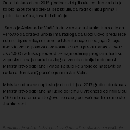
On je istakao da su 2012. godine svi digli ruke od Jumka i da je
to bio napušteni objekat bez struje, da radnici nisu primali
plate, da su štrajkovali i bili očajni.
„Samo je Aleksandar Vučić tada verovao u Jumko i samo je on
verovao da država Srbija ima razloga da uloži u ovo preduzeće
i da ne digne ruke, ne samo od Jumka nego ni od juga Srbije.
Kao što vidite, pokazalo se koliko je bio u pravu.Danas je ovde
oko 1.600 radnika, proizvodi se najmoderniji program, ljudi su
zaposleni, imaju nadu i razlog da veruju u bolju budućnost.
Ministarstvo odbrane i Vlada Republike Srbije će nastaviti da
rade sa Jumkom“, poručio je ministar Vulin.
Ministar odbrane naglasio je da od 1. jula 2017. godine do danas
Ministarstvo odbrane naručilo opremu u vrednosti od milijardu
i 167 miliona dinara i to govori o našoj posvećenosti onome što
Jumko radi.
Preuzimanje delova teksta je dozvoljeno, ali uz obavezno navođenje