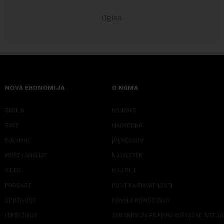
NOVA EKONOMIJA
O NAMA
SRBIJA
KONTAKT
SVET
MARKETING
KOLUMNE
IMPRESSUM
PRIČE I ANALIZE
NJUZLETER
VIDEO
KLIJENTI
PODCAST
POLITIKA PRIVATNOSTI
ODRŽIVOST
PRAVILA KORIŠĆENJA
LEPŠI ŽIVOT
SMERNICE ZA PRIMENU VEŠTAČKE INTELI