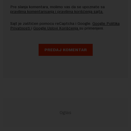
Pre slanja komentara, molimo vas da se upoznate sa
pravilima komentarisanja i pravilima korišćenja sajta.
Sajt je zaštićen pomocu reCaptcha i Google.
Google Politika
Privatnosti
i
Google Uslovi Korišćenja
su primenjeni.