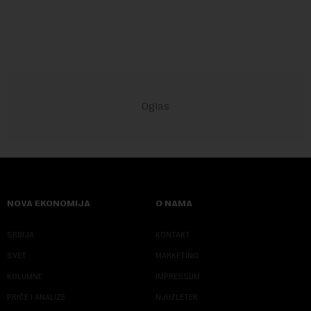
izabran za v.d. di...
NOVA EKONOMIJA
O NAMA
SRBIJA
KONTAKT
SVET
MARKETING
KOLUMNE
IMPRESSUM
PRIČE I ANALIZE
NJUZLETER