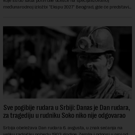
koje su do sada potvrdile učešće na specijalizovanoj
međunarodnoj izložbi "Ekspu 2027" Beograd, gde će predstaviti
i kao državu sa najvećom jezičkom ra...
Sve pogibije rudara u Srbiji: Danas je Dan rudara,
za tragediju u rudniku Soko niko nije odgovarao
Srbija obeležava Dan rudara 6. avgusta, u znak sećanja na
veliku radničku pobedu 1903. godine. Zemlja i odnosi u njoj od