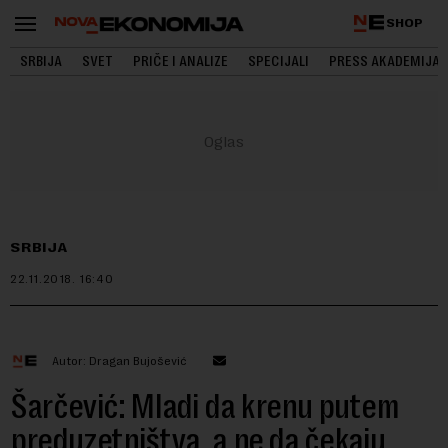
SHOP
SRBIJA
SVET
PRIČE I ANALIZE
SPECIJALI
PRESS AKADEMIJA
SRBIJA
22.11.2018.
16:40
Autor: Dragan Bujošević
Šarčević: Mladi da krenu putem
preduzetništva, a ne da čekaju