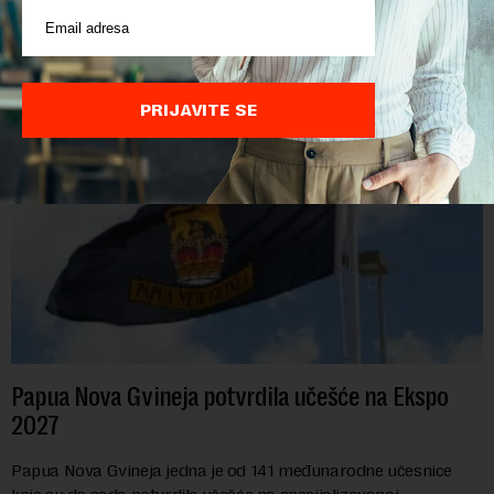
ekonomskih i poreskih zakona kojima se omogućava dalje
usklađivanje domaćeg zakonodavstva sa pravnim tekovinama
Evropske unije i ispunjavaju obaveze predvi...
PRIJAVITE SE
Papua Nova Gvineja potvrdila učešće na Ekspo
2027
Papua Nova Gvineja jedna je od 141 međunarodne učesnice