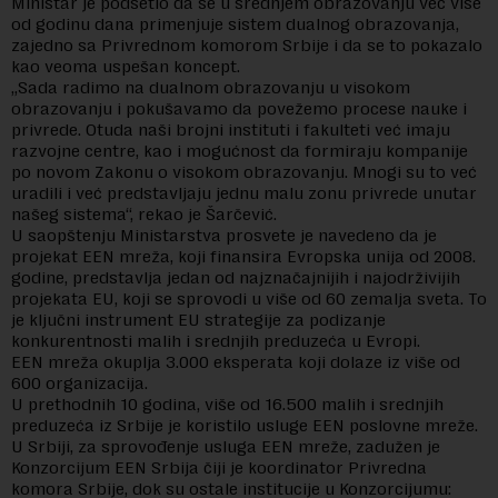
Ministar je podsetio da se u srednjem obrazovanju već više
od godinu dana primenjuje sistem dualnog obrazovanja,
zajedno sa Privrednom komorom Srbije i da se to pokazalo
kao veoma uspešan koncept.
„Sada radimo na dualnom obrazovanju u visokom
obrazovanju i pokušavamo da povežemo procese nauke i
privrede. Otuda naši brojni instituti i fakulteti već imaju
razvojne centre, kao i mogućnost da formiraju kompanije
po novom Zakonu o visokom obrazovanju. Mnogi su to već
uradili i već predstavljaju jednu malu zonu privrede unutar
našeg sistema“, rekao je Šarčević.
U saopštenju Ministarstva prosvete je navedeno da je
projekat EEN mreža, koji finansira Evropska unija od 2008.
godine, predstavlja jedan od najznačajnijih i najodrživijih
projekata EU, koji se sprovodi u više od 60 zemalja sveta. To
je ključni instrument EU strategije za podizanje
konkurentnosti malih i srednjih preduzeća u Evropi.
EEN mreža okuplja 3.000 eksperata koji dolaze iz više od
600 organizacija.
U prethodnih 10 godina, više od 16.500 malih i srednjih
preduzeća iz Srbije je koristilo usluge EEN poslovne mreže.
U Srbiji, za sprovođenje usluga EEN mreže, zadužen je
Konzorcijum EEN Srbija čiji je koordinator Privredna
komora Srbije, dok su ostale institucije u Konzorcijumu: