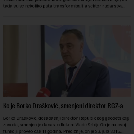
tada su se nekoliko puta transformisali, a sektor rudarstva
danas karakterišu velike r...
Ko je Borko Drašković, smenjeni direktor RGZ-a
Borko Drašković, dosadašnji direktor Republičkog geodetskog
zavoda, smenjen je danas, odlukom Vlade Srbije.On je na ovoj
funkciji proveo čak 11 godina. Preciznije, on je 23. jula 2015.