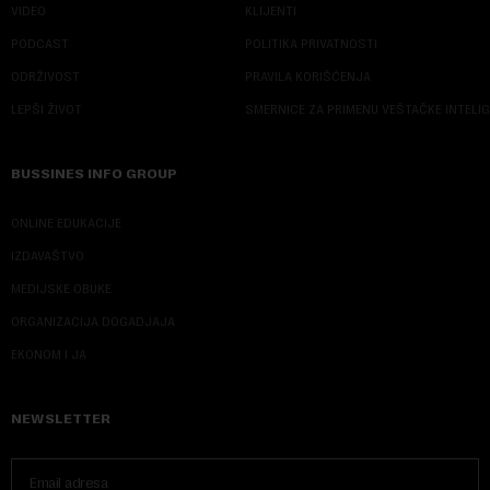
VIDEO
KLIJENTI
PODCAST
POLITIKA PRIVATNOSTI
ODRŽIVOST
PRAVILA KORIŠĆENJA
LEPŠI ŽIVOT
SMERNICE ZA PRIMENU VEŠTAČKE INTELI
BUSSINES INFO GROUP
ONLINE EDUKACIJE
IZDAVAŠTVO
MEDIJSKE OBUKE
ORGANIZACIJA DOGADJAJA
EKONOM I JA
NEWSLETTER