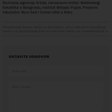
Razvojna agencija Srbije, Inovacioni centar Mašinskog
fakulteta u Beogradu, Institut Mihajlo Pupin, Poslovni
inkubator Novi Sad i Univerzitet u Nišu.
Preuzimanje delova teksta je dozvoljeno, ali uz obavezno navođenje
izvora i uz postavljanje linka ka izvornom tekstu na novaekonomija.rs
OSTAVITE ODGOVOR