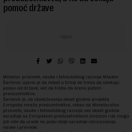
pomoć države
Ministar prosvete, nauke i tehnološkog razvoja Mladen
Šarčević izjavio je da mladi u Srbiji ne treba da očekuju
posao od države, već da treba da krenu putem
preduzetništva.
Šarčević je, na obeležavanju deset godina projekta
Evropska mreža preduzetništva, rekao da Ministarstvo
prosvete, nauke i tehnološkog razvoja već deset godina
sarađuje sa Evropskom preduzetničkom mrežom i da mogu
još više da urade na polju dalje saradnje obrazovanja,
nauke i privrede.