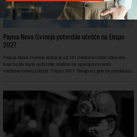
Papua Nova Gvineja potvrdila učešće na Ekspo
2027
Papua Nova Gvineja jedna je od 141 međunarodne učesnice
koje su do sada potvrdile učešće na specijalizovanoj
međunarodnoj izložbi "Ekspu 2027" Beograd, gde će predstaviti
i kao državu sa najvećom jezičkom ra...