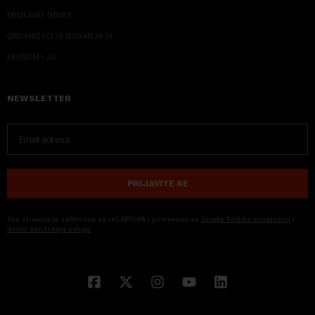
MEDIJSKE OBUKE
ORGANIZACIJA DOGADJAJA
EKONOM I JA
NEWSLETTER
PRIJAVITE SE
Ova stranica je zaštićena sa reCAPTCHA i primenjuju se
Google Politika privatnosti
i
Uslovi korišćenja usluge