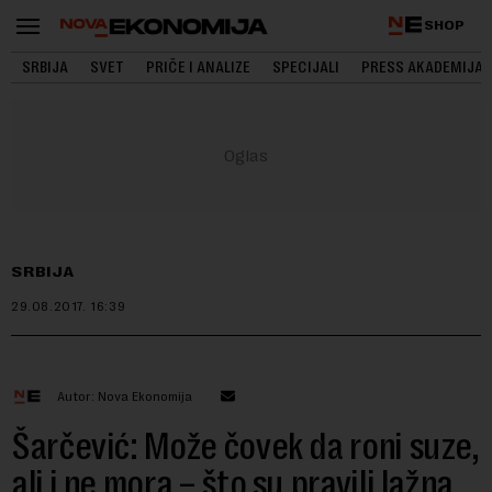
SHOP
SRBIJA
SVET
PRIČE I ANALIZE
SPECIJALI
PRESS AKADEMIJA
SRBIJA
29.08.2017.
16:39
Autor: Nova Ekonomija
Šarčević: Može čovek da roni suze,
ali i ne mora – što su pravili lažna