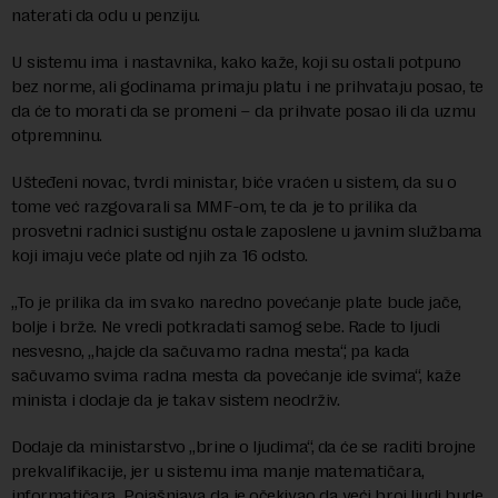
naterati da odu u penziju.
U sistemu ima i nastavnika, kako kaže, koji su ostali potpuno
bez norme, ali godinama primaju platu i ne prihvataju posao, te
da će to morati da se promeni – da prihvate posao ili da uzmu
otpremninu.
Ušteđeni novac, tvrdi ministar, biće vraćen u sistem, da su o
tome već razgovarali sa MMF-om, te da je to prilika da
prosvetni radnici sustignu ostale zaposlene u javnim službama
koji imaju veće plate od njih za 16 odsto.
„To je prilika da im svako naredno povećanje plate bude jače,
bolje i brže. Ne vredi potkradati samog sebe. Rade to ljudi
nesvesno, „hajde da sačuvamo radna mesta“, pa kada
sačuvamo svima radna mesta da povećanje ide svima“, kaže
minista i dodaje da je takav sistem neodrživ.
Dodaje da ministarstvo „brine o ljudima“, da će se raditi brojne
prekvalifikacije, jer u sistemu ima manje matematičara,
informatičara. Pojašnjava da je očekivao da veći broj ljudi bude