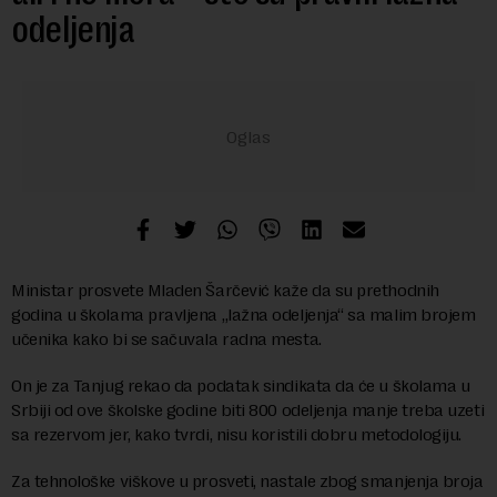
odeljenja
Ministar prosvete Mladen Šarčević kaže da su prethodnih
godina u školama pravljena „lažna odeljenja“ sa malim brojem
učenika kako bi se sačuvala radna mesta.
On je za Tanjug rekao da podatak sindikata da će u školama u
Srbiji od ove školske godine biti 800 odeljenja manje treba uzeti
sa rezervom jer, kako tvrdi, nisu koristili dobru metodologiju.
Za tehnološke viškove u prosveti, nastale zbog smanjenja broja