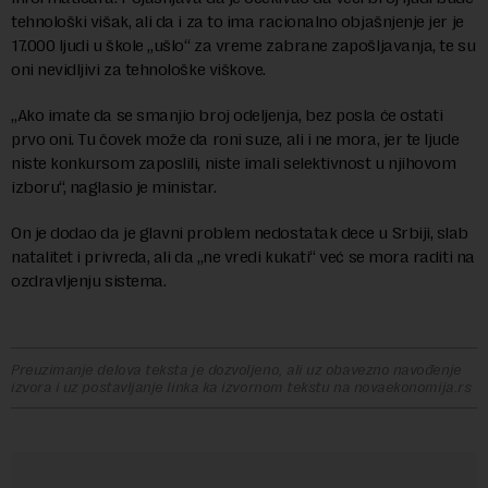
tehnološki višak, ali da i za to ima racionalno objašnjenje jer je
17.000 ljudi u škole „ušlo“ za vreme zabrane zapošljavanja, te su
oni nevidljivi za tehnološke viškove.
„Ako imate da se smanjio broj odeljenja, bez posla će ostati
prvo oni. Tu čovek može da roni suze, ali i ne mora, jer te ljude
niste konkursom zaposlili, niste imali selektivnost u njihovom
izboru“, naglasio je ministar.
On je dodao da je glavni problem nedostatak dece u Srbiji, slab
natalitet i privreda, ali da „ne vredi kukati“ već se mora raditi na
ozdravljenju sistema.
Preuzimanje delova teksta je dozvoljeno, ali uz obavezno navođenje
izvora i uz postavljanje linka ka izvornom tekstu na novaekonomija.rs