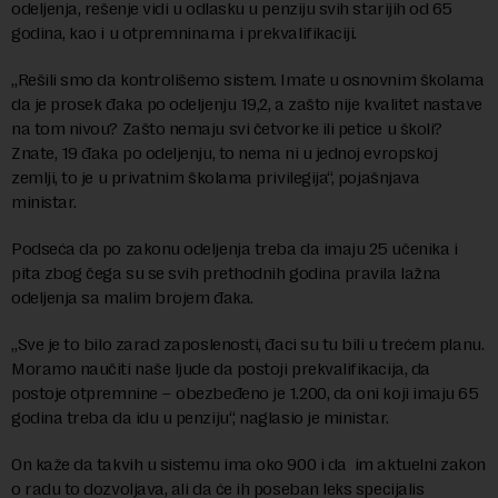
odeljenja, rešenje vidi u odlasku u penziju svih starijih od 65
godina, kao i u otpremninama i prekvalifikaciji.
„Rešili smo da kontrolišemo sistem. Imate u osnovnim školama
da je prosek đaka po odeljenju 19,2, a zašto nije kvalitet nastave
na tom nivou? Zašto nemaju svi četvorke ili petice u školi?
Znate, 19 đaka po odeljenju, to nema ni u jednoj evropskoj
zemlji, to je u privatnim školama privilegija“, pojašnjava
ministar.
Podseća da po zakonu odeljenja treba da imaju 25 učenika i
pita zbog čega su se svih prethodnih godina pravila lažna
odeljenja sa malim brojem đaka.
„Sve je to bilo zarad zaposlenosti, đaci su tu bili u trećem planu.
Moramo naučiti naše ljude da postoji prekvalifikacija, da
postoje otpremnine – obezbeđeno je 1.200, da oni koji imaju 65
godina treba da idu u penziju“, naglasio je ministar.
On kaže da takvih u sistemu ima oko 900 i da im aktuelni zakon
o radu to dozvoljava, ali da će ih poseban leks specijalis