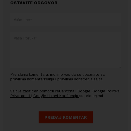
OSTAVITE ODGOVOR
Pre slanja komentara, molimo vas da se upoznate sa
pravilima komentarisanja i pravilima korišćenja sajta.
Sajt je zaštićen pomocu reCaptcha i Google.
Google Politika
Privatnosti
i
Google Uslovi Korišćenja
su primenjeni.