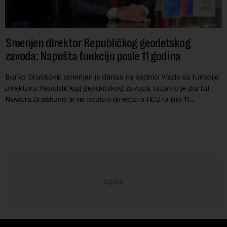
Smenjen direktor Republičkog geodetskog
zavoda: Napušta funkciju posle 11 godina
Borko Drašković smenjen je danas na sednici Vlade sa funkcije
direktora Republičkog geodetskog zavoda, objavio je portal
Nova.rs.Drašković je na poziciji direktora RGZ-a bio 11
godina.Kako piše Nova....