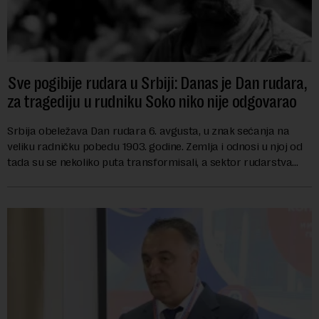
Sve pogibije rudara u Srbiji: Danas je Dan rudara,
za tragediju u rudniku Soko niko nije odgovarao
Srbija obeležava Dan rudara 6. avgusta, u znak sećanja na
veliku radničku pobedu 1903. godine. Zemlja i odnosi u njoj od
tada su se nekoliko puta transformisali, a sektor rudarstva
danas karakterišu velike r...