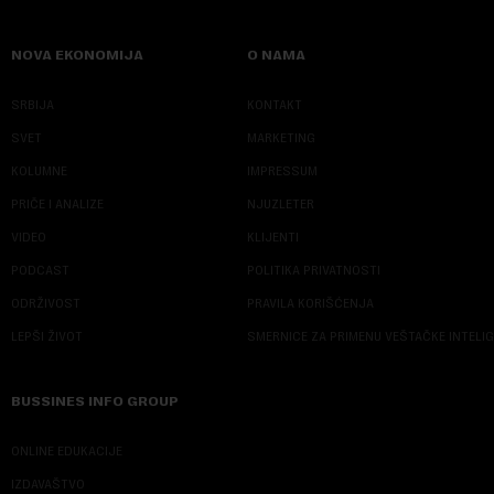
NOVA EKONOMIJA
O NAMA
SRBIJA
KONTAKT
SVET
MARKETING
KOLUMNE
IMPRESSUM
PRIČE I ANALIZE
NJUZLETER
VIDEO
KLIJENTI
PODCAST
POLITIKA PRIVATNOSTI
ODRŽIVOST
PRAVILA KORIŠĆENJA
LEPŠI ŽIVOT
SMERNICE ZA PRIMENU VEŠTAČKE INTELI
BUSSINES INFO GROUP
ONLINE EDUKACIJE
IZDAVAŠTVO