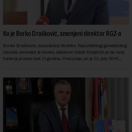
Ko je Borko Drašković, smenjeni direktor RGZ-a
Borko Drašković, dosadašnji direktor Republičkog geodetskog
zavoda, smenjen je danas, odlukom Vlade Srbije.On je na ovoj
funkciji proveo čak 11 godina. Preciznije, on je 23. jula 2015.
izabran za v.d. di...