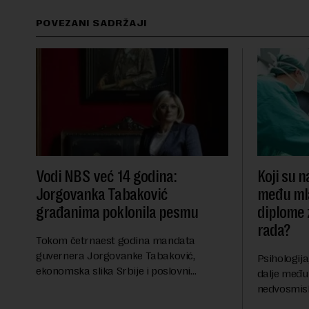
POVEZANI SADRŽAJI
Vodi NBS već 14 godina:
Koji su n
Jorgovanka Tabaković
među mla
građanima poklonila pesmu
diplome 
rada?
Tokom četrnaest godina mandata
guvernera Jorgovanke Tabaković,
Psihologija
ekonomska slika Srbije i poslovni
dalje među
ambijent su trajno unapređeni kroz
nedvosmisl
doslednu politiku i koordinaciju sa
prvog upis