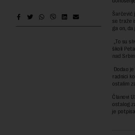
donošenje
Šarčević 
se traže 
ga on, da
„To su shv
školi Peta
nad Srbim
Dodao je 
radnici k
ostalim z
Članovi U
ostalog z
je potpis