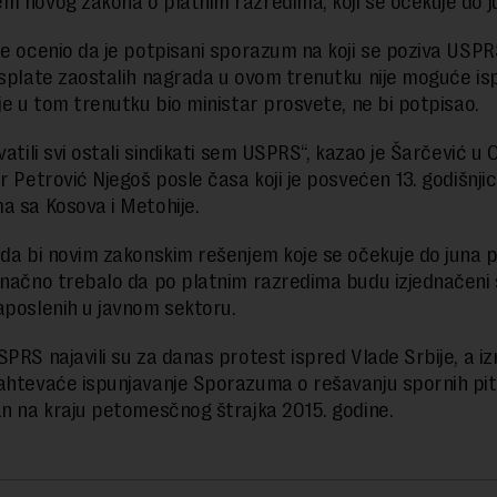
m novog zakona o platnim razredima, koji se očekuje do 
je ocenio da je potpisani sporazum na koji se poziva USPRS
isplate zaostalih nagrada u ovom trenutku nije moguće ispu
 je u tom trenutku bio ministar prosvete, ne bi potpisao.
atili svi ostali sindikati sem USPRS“, kazao je Šarčević u 
r Petrović Njegoš posle časa koji je posvećen 13. godišnjici
a sa Kosova i Metohije.
da bi novim zakonskim rešenjem koje se očekuje do juna 
onačno trebalo da po platnim razredima budu izjednačeni
aposlenih u javnom sektoru.
SPRS najavili su za danas protest ispred Vlade Srbije, a i
ahtevaće ispunjavanje Sporazuma o rešavanju spornih pita
an na kraju petomesčnog štrajka 2015. godine.