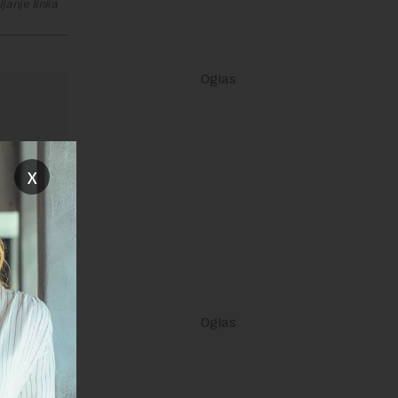
janje linka
x
ravilima
 Uslovi