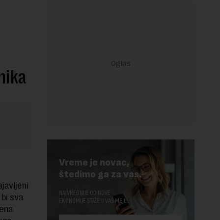
nika
Vreme je novac,
štedimo ga za vas.
javljeni
NAJVREDNIJE OD NOVE
 bi sva
EKONOMIJE STIŽE U VAŠ MEJL.
šena