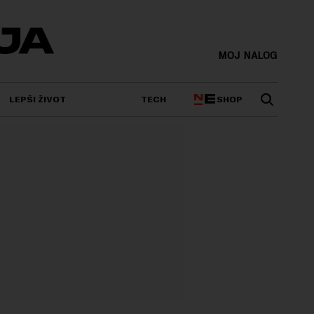
MOJ NALOG
SHOP
LEPŠI ŽIVOT
TECH