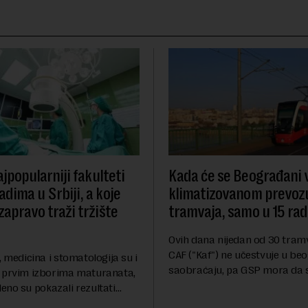
ajpopularniji fakulteti
Kada će se Beograđani v
dima u Srbiji, a koje
klimatizovanom prevozu
zapravo traži tržište
tramvaja, samo u 15 rad
Ovih dana nijedan od 30 tra
CAF ("Kaf") ne učestvuje u b
, medicina i stomatologija su i
saobraćaju, pa GSP mora da s
 prvim izborima maturanata,
na stara vozila bez klima ure
eno su pokazali rezultati
za Novu ekonomiju iz Sindika
nog roka na fakultetima ove