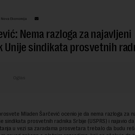
: Nova Ekonomija
vić: Nema razloga za najavljeni
k Unije sindikata prosvetnih rad
prosvete Mladen Šarčević ocenio je da nema razloga za na
je sindikata prosvetnih radnika Srbije (USPRS) i najavio da
tanja u vezi sa zaradama prosvetara trebalo da budu re