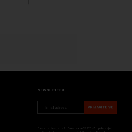
kvalitet...
NEWSLETTER
PRIJAVITE SE
Ova stranica je zaštićena sa reCAPTCHA i primenjuju