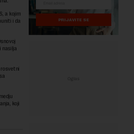
juna.
, a kojim
PRIJAVITE SE
niti i da
Osnovoj
 nasilja
prosvetni
 sa
zmedju
nja, koji