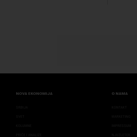
Vladom, saopštila je Narodna banka
godine. Vel
Srbi...
i Ekonomsk.
NOVA EKONOMIJA
O NAMA
SRBIJA
KONTAKT
SVET
MARKETING
KOLUMNE
IMPRESSUM
PRIČE I ANALIZE
NJUZLETER