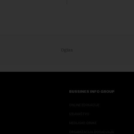
GSP i Centr...
iko interesovanje beleže i FON
..
BUSSINES INFO GROUP
ONLINE EDUKACIJE
IZDAVAŠTVO
MEDIJSKE OBUKE
ORGANIZACIJA DOGADJAJA