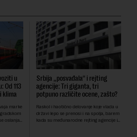
oziti u
Srbija „posvađala“ i rejting
: Od 113
agencije: Tri giganta, tri
i klima
potpuno različite ocene, zašto?
mvaja marke
Raskol i haotično delovanje koje vlada u
eogradskom
državi lepo se prenosi i na spolja, barem
e oslanja
kada su međunarodne rejting agencije i
đaja, kažu
ekonomske institucije u pitanju. Mi od
ta Centar –
sveta uvozimo inflaciju, robu lošijeg