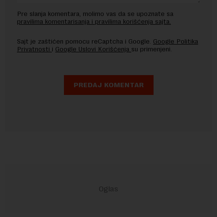
Pre slanja komentara, molimo vas da se upoznate sa
pravilima komentarisanja i pravilima korišćenja sajta.
Sajt je zaštićen pomocu reCaptcha i Google.
Google Politika
Privatnosti
i
Google Uslovi Korišćenja
su primenjeni.