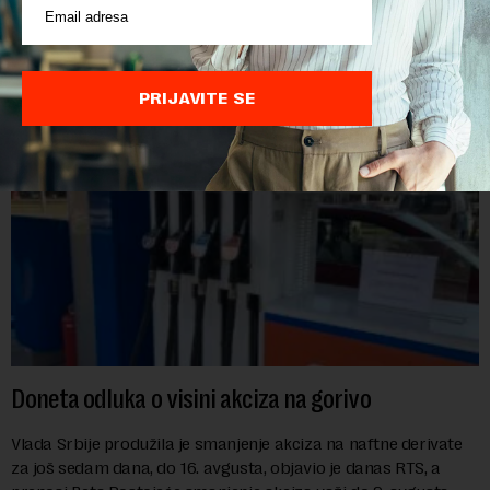
direktora Telekoma Srbije Vladimira Lučića nepoželjnom
osobom i trajno mu zabranilo ulazak, tranzit i boravak na
Kosovu, navodeći kao razlog njegove javn...
PRIJAVITE SE
Doneta odluka o visini akciza na gorivo
Vlada Srbije produžila je smanjenje akciza na naftne derivate
za još sedam dana, do 16. avgusta, objavio je danas RTS, a