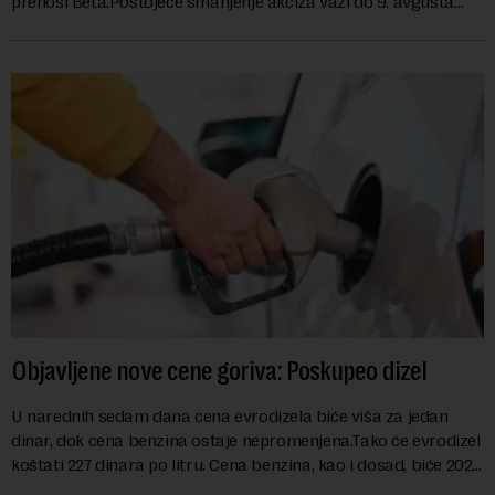
prenosi Beta.Postojeće smanjenje akciza važi do 9. avgusta
kao mera ublažavanja po...
Objavljene nove cene goriva: Poskupeo dizel
U narednih sedam dana cena evrodizela biće viša za jedan
dinar, dok cena benzina ostaje nepromenjena.Tako će evrodizel
koštati 227 dinara po litru. Cena benzina, kao i dosad, biće 202
dinara po litru. ...