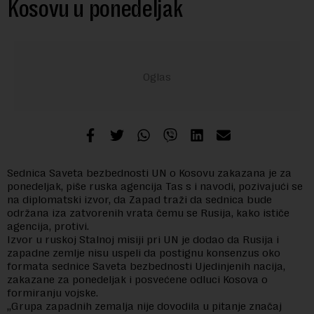
Kosovu u ponedeljak
Sednica Saveta bezbednosti UN o Kosovu zakazana je za
ponedeljak, piše ruska agencija Tas s i navodi, pozivajući se
na diplomatski izvor, da Zapad traži da sednica bude
održana iza zatvorenih vrata čemu se Rusija, kako ističe
agencija, protivi.
Izvor u ruskoj Stalnoj misiji pri UN je dodao da Rusija i
zapadne zemlje nisu uspeli da postignu konsenzus oko
formata sednice Saveta bezbednosti Ujedinjenih nacija,
zakazane za ponedeljak i posvećene odluci Kosova o
formiranju vojske.
„Grupa zapadnih zemalja nije dovodila u pitanje značaj