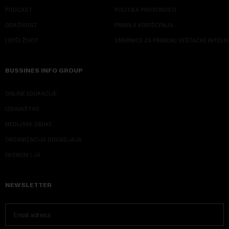
PODCAST
POLITIKA PRIVATNOSTI
ODRŽIVOST
PRAVILA KORIŠĆENJA
LEPŠI ŽIVOT
SMERNICE ZA PRIMENU VEŠTAČKE INTELI
BUSSINES INFO GROUP
ONLINE EDUKACIJE
IZDAVAŠTVO
MEDIJSKE OBUKE
ORGANIZACIJA DOGADJAJA
EKONOM I JA
NEWSLETTER