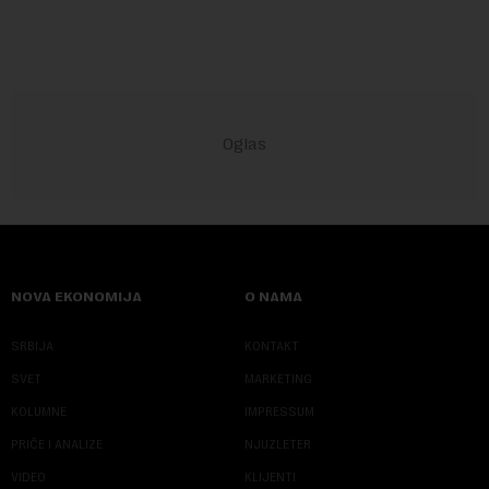
NOVA EKONOMIJA
O NAMA
SRBIJA
KONTAKT
SVET
MARKETING
KOLUMNE
IMPRESSUM
PRIČE I ANALIZE
NJUZLETER
VIDEO
KLIJENTI