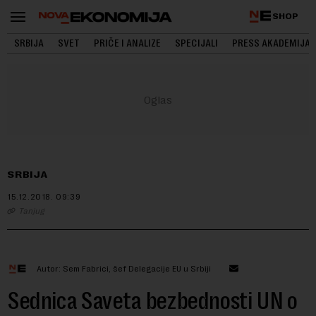
SHOP
SRBIJA
SVET
PRIČE I ANALIZE
SPECIJALI
PRESS AKADEMIJA
SRBIJA
15.12.2018.
09:39
Tanjug
Autor: Sem Fabrici, šef Delegacije EU u Srbiji
Sednica Saveta bezbednosti UN o