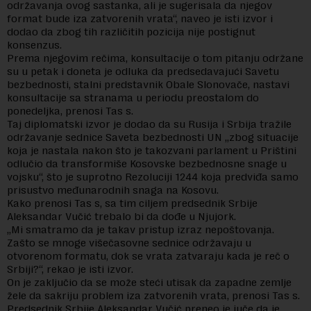
održavanja ovog sastanka, ali je sugerisala da njegov
format bude iza zatvorenih vrata“, naveo je isti izvor i
dodao da zbog tih različitih pozicija nije postignut
konsenzus.
Prema njegovim rečima, konsultacije o tom pitanju održane
su u petak i doneta je odluka da predsedavajući Savetu
bezbednosti, stalni predstavnik Obale Slonovače, nastavi
konsultacije sa stranama u periodu preostalom do
ponedeljka, prenosi Tas s.
Taj diplomatski izvor je dodao da su Rusija i Srbija tražile
održavanje sednice Saveta bezbednosti UN „zbog situacije
koja je nastala nakon što je takozvani parlament u Prištini
odlučio da transformiše Kosovske bezbednosne snage u
vojsku“, što je suprotno Rezoluciji 1244 koja predviđa samo
prisustvo međunarodnih snaga na Kosovu.
Kako prenosi Tas s, sa tim ciljem predsednik Srbije
Aleksandar Vučić trebalo bi da dođe u Njujork.
„Mi smatramo da je takav pristup izraz nepoštovanja.
Zašto se mnoge višečasovne sednice održavaju u
otvorenom formatu, dok se vrata zatvaraju kada je reč o
Srbiji?“, rekao je isti izvor.
On je zaključio da se može steći utisak da zapadne zemlje
žele da sakriju problem iza zatvorenih vrata, prenosi Tas s.
Predsednik Srbije Aleksandar Vučić preneo je juče da je