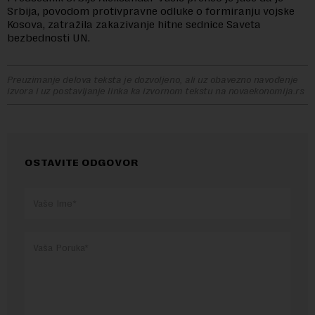
Srbija, povodom protivpravne odluke o formiranju vojske
Kosova, zatražila zakazivanje hitne sednice Saveta
bezbednosti UN.
Preuzimanje delova teksta je dozvoljeno, ali uz obavezno navođenje
izvora i uz postavljanje linka ka izvornom tekstu na novaekonomija.rs
OSTAVITE ODGOVOR