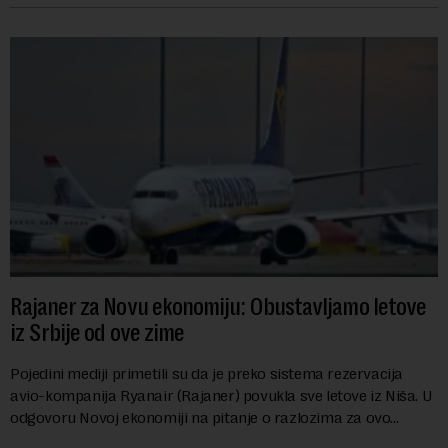
Rajaner za Novu ekonomiju: Obustavljamo letove
iz Srbije od ove zime
Pojedini mediji primetili su da je preko sistema rezervacija
avio-kompanija Ryanair (Rajaner) povukla sve letove iz Niša. U
odgovoru Novoj ekonomiji na pitanje o razlozima za ovo
povlačenje, ovaj avio-gigant...