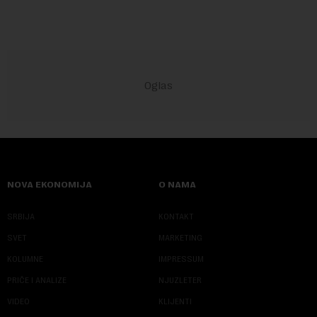
NOVA EKONOMIJA
O NAMA
SRBIJA
KONTAKT
SVET
MARKETING
KOLUMNE
IMPRESSUM
PRIČE I ANALIZE
NJUZLETER
VIDEO
KLIJENTI