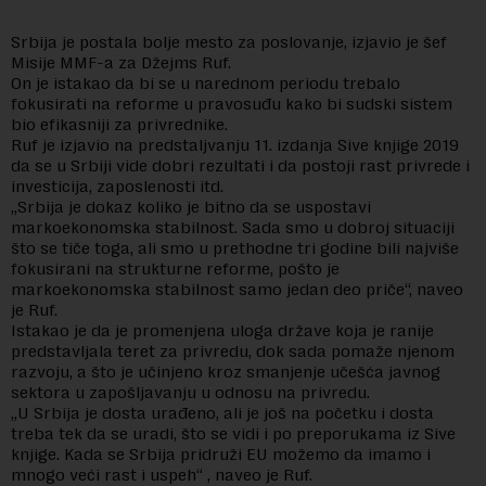
Srbija je postala bolje mesto za poslovanje, izjavio je šef
Misije MMF-a za Džejms Ruf.
On je istakao da bi se u narednom periodu trebalo
fokusirati na reforme u pravosuđu kako bi sudski sistem
bio efikasniji za privrednike.
Ruf je izjavio na predstaljvanju 11. izdanja Sive knjige 2019
da se u Srbiji vide dobri rezultati i da postoji rast privrede i
investicija, zaposlenosti itd.
„Srbija je dokaz koliko je bitno da se uspostavi
markoekonomska stabilnost. Sada smo u dobroj situaciji
što se tiče toga, ali smo u prethodne tri godine bili najviše
fokusirani na strukturne reforme, pošto je
markoekonomska stabilnost samo jedan deo priče“, naveo
je Ruf.
Istakao je da je promenjena uloga države koja je ranije
predstavljala teret za privredu, dok sada pomaže njenom
razvoju, a što je učinjeno kroz smanjenje učešća javnog
sektora u zapošljavanju u odnosu na privredu.
„U Srbija je dosta urađeno, ali je još na početku i dosta
treba tek da se uradi, što se vidi i po preporukama iz Sive
knjige. Kada se Srbija pridruži EU možemo da imamo i
mnogo veći rast i uspeh“ , naveo je Ruf.