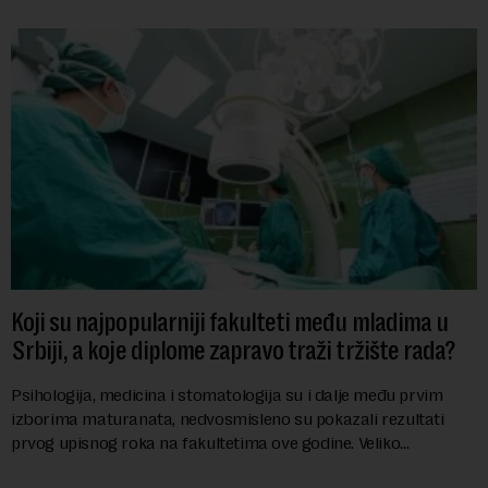
Koji su najpopularniji fakulteti među mladima u
Srbiji, a koje diplome zapravo traži tržište rada?
Psihologija, medicina i stomatologija su i dalje među prvim
izborima maturanata, nedvosmisleno su pokazali rezultati
prvog upisnog roka na fakultetima ove godine. Veliko
interesovanje beleže i FON i Ekonomsk...