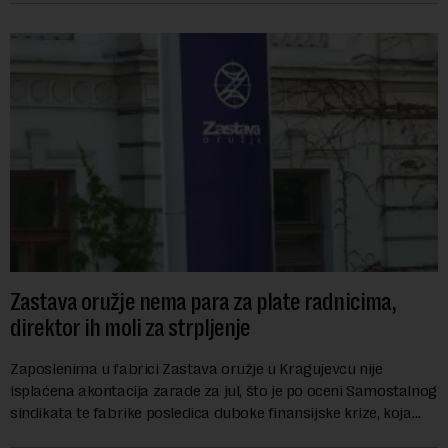
Zastava oružje nema para za plate radnicima,
direktor ih moli za strpljenje
Zaposlenima u fabrici Zastava oružje u Kragujevcu nije
isplaćena akontacija zarade za jul, što je po oceni Samostalnog
sindikata te fabrike posledica duboke finansijske krize, koja
ugrožava egzistenciju 2.20...