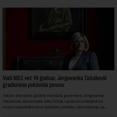
Vodi NBS već 14 godina: Jorgovanka Tabaković
građanima poklonila pesmu
Tokom četrnaest godina mandata guvernera Jorgovanke
Tabaković, ekonomska slika Srbije i poslovni ambijent su
trajno unapređeni kroz doslednu politiku i koordinaciju sa
Vladom, saopštila je Narodna banka Srbi...