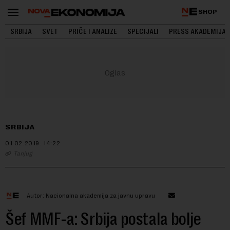
SHOP
SRBIJA
SVET
PRIČE I ANALIZE
SPECIJALI
PRESS AKADEMIJA
SRBIJA
01.02.2019.
14:22
Tanjug
Autor: Nacionalna akademija za javnu upravu
Šef MMF-a: Srbija postala bolje