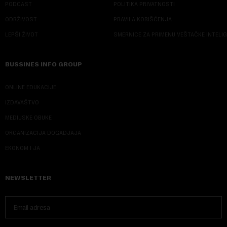
PODCAST
POLITIKA PRIVATNOSTI
ODRŽIVOST
PRAVILA KORIŠĆENJA
LEPŠI ŽIVOT
SMERNICE ZA PRIMENU VEŠTAČKE INTELI
BUSSINES INFO GROUP
ONLINE EDUKACIJE
IZDAVAŠTVO
MEDIJSKE OBUKE
ORGANIZACIJA DOGADJAJA
EKONOM I JA
NEWSLETTER