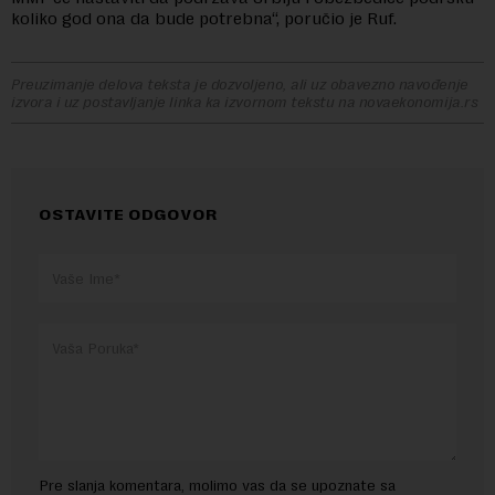
koliko god ona da bude potrebna“, poručio je Ruf.
Preuzimanje delova teksta je dozvoljeno, ali uz obavezno navođenje
izvora i uz postavljanje linka ka izvornom tekstu na novaekonomija.rs
OSTAVITE ODGOVOR
Pre slanja komentara, molimo vas da se upoznate sa