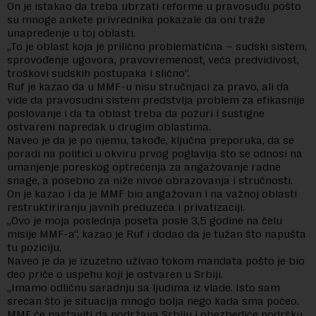
On je istakao da treba ubrzati reforme u pravosuđu pošto
su mnoge ankete privrednika pokazale da oni traže
unapređenje u toj oblasti.
„To je oblast koja je prilično problematična – sudski sistem,
sprovođenje ugovora, pravovremenost, veća predvidivost,
troškovi sudskih postupaka i slično“.
Ruf je kazao da u MMF-u nisu stručnjaci za pravo, ali da
vide da pravosudni sistem predstvlja problem za efikasnije
poslovanje i da ta oblast treba da požuri i sustigne
ostvareni napredak u drugim oblastima.
Naveo je da je po njemu, takođe, ključna preporuka, da se
poradi na politici u okviru prvog poglavlja što se odnosi na
umanjenje poreskog optrećenja za angažovanje radne
snage, a posebno za niže nivoe obrazovanja i stručnosti.
On je kazao i da je MMF bio angažovan i na važnoj oblasti
restruktiriranju javnih preduzeća i privatizaciji.
„Ovo je moja poslednja poseta posle 3,5 godine na čelu
misije MMF-a“, kazao je Ruf i dodao da je tužan što napušta
tu poziciju.
Naveo je da je izuzetno uživao tokom mandata pošto je bio
deo priče o uspehu koji je ostvaren u Srbiji.
„Imamo odličnu saradnju sa ljudima iz vlade. Isto sam
srećan što je situacija mnogo bolja nego kada sma počeo.
MMF će nastaviti da podržava Srbiju i obezbediće podršku