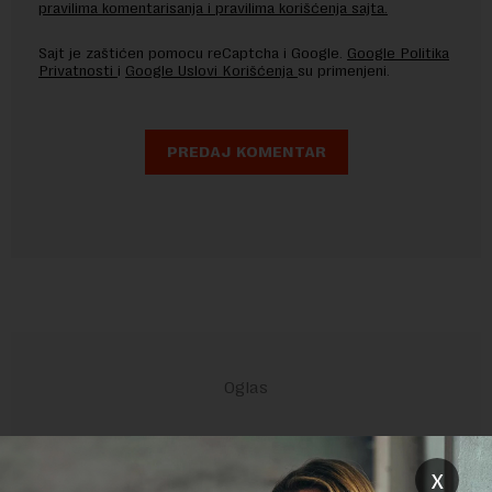
pravilima komentarisanja i pravilima korišćenja sajta.
Sajt je zaštićen pomocu reCaptcha i Google.
Google Politika
Privatnosti
i
Google Uslovi Korišćenja
su primenjeni.
x
POVEZANI SADRŽAJI