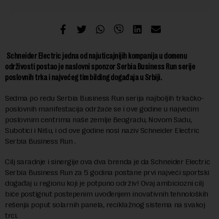
Schneider Electric jedna od najuticajnijih kompanija u domenu
održivosti postao je naslovni sponzor Serbia Business Run serije
poslovnih trka i najvećeg tim bilding događaja u Srbiji.
Sedma po redu Serbia Business Run serija najboljih trkačko-
poslovnih manifestacija održaće se i ove godine u najvećim
poslovnim centrima naše zemlje Beogradu, Novom Sadu,
Subotici i Nišu, i od ove godine nosi naziv Schneider Electric
Serbia Business Run .
Cilj saradnje i sinergije ova dva brenda je da Schneider Electric
Serbia Business Run za 5 godina postane prvi najveći sportski
događaj u regionu koji je potpuno održiv! Ovaj ambiciozni cilj
biće postignut postepenim uvođenjem inovativnih tehnoloških
rešenja poput solarnih panela, reciklažnog sistema na svakoj
trci.