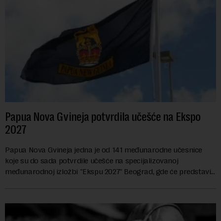
Papua Nova Gvineja potvrdila učešće na Ekspo
2027
Papua Nova Gvineja jedna je od 141 međunarodne učesnice
koje su do sada potvrdile učešće na specijalizovanoj
međunarodnoj izložbi "Ekspu 2027" Beograd, gde će predstaviti
i kao državu sa najvećom jezičkom ra...