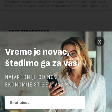
Preuzimanje delova teksta je dozvoljeno, ali uz obavezno navođenje
izvora i uz postavljanje linka ka izvornom tekstu na novaekonomija.rs
OSTAVITE ODGOVOR
x
Vreme je novac,
štedimo ga za vas.
NAJVREDNIJE OD NOVE
EKONOMIJE STIŽE U VAŠ MEJL.
Pre slanja komentara, molimo vas da se upoznate sa
pravilima komentarisanja i pravilima korišćenja sajta.
Sajt je zaštićen pomocu reCaptcha i Google.
Google Politika
Privatnosti
i
Google Uslovi Korišćenja
su primenjeni.