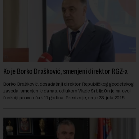
Ko je Borko Drašković, smenjeni direktor RGZ-a
Borko Drašković, dosadašnji direktor Republičkog geodetskog
zavoda, smenjen je danas, odlukom Vlade Srbije.On je na ovoj
funkciji proveo čak 11 godina. Preciznije, on je 23. jula 2015.
izabran za v.d. di...