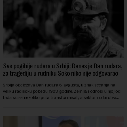
Sve pogibije rudara u Srbiji: Danas je Dan rudara,
za tragediju u rudniku Soko niko nije odgovarao
Srbija obeležava Dan rudara 6. avgusta, u znak sećanja na
veliku radničku pobedu 1903. godine. Zemlja i odnosi u njoj od
tada su se nekoliko puta transformisali, a sektor rudarstva
danas karakterišu velike r...