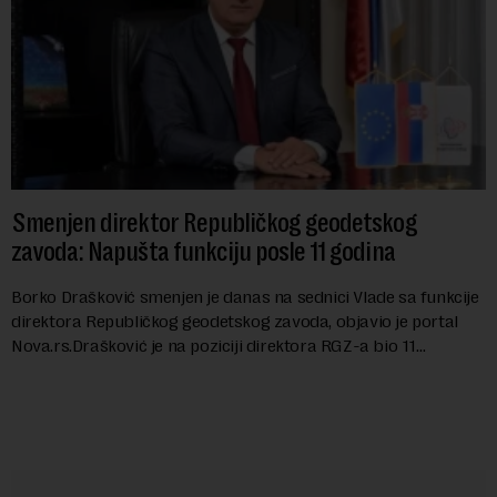
Smenjen direktor Republičkog geodetskog
zavoda: Napušta funkciju posle 11 godina
Borko Drašković smenjen je danas na sednici Vlade sa funkcije
direktora Republičkog geodetskog zavoda, objavio je portal
Nova.rs.Drašković je na poziciji direktora RGZ-a bio 11
godina.Kako piše Nova....