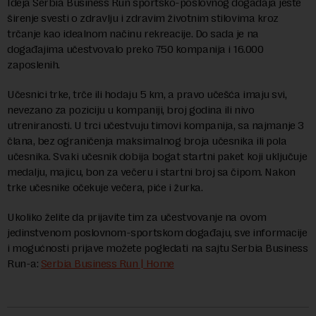
Ideja Serbia Business Run sportsko-poslovnog događaja jeste
širenje svesti o zdravlju i zdravim životnim stilovima kroz
trčanje kao idealnom načinu rekreacije. Do sada je na
događajima učestvovalo preko 750 kompanija i 16.000
zaposlenih.
Učesnici trke, trče ili hodaju 5 km, a pravo učešća imaju svi,
nevezano za poziciju u kompaniji, broj godina ili nivo
utreniranosti. U trci učestvuju timovi kompanija, sa najmanje 3
člana, bez ograničenja maksimalnog broja učesnika ili pola
učesnika. Svaki učesnik dobija bogat startni paket koji uključuje
medalju, majicu, bon za večeru i startni broj sa čipom. Nakon
trke učesnike očekuje večera, piće i žurka.
Ukoliko želite da prijavite tim za učestvovanje na ovom
jedinstvenom poslovnom-sportskom događaju, sve informacije
i mogućnosti prijave možete pogledati na sajtu Serbia Business
Run-a:
Serbia Business Run | Home