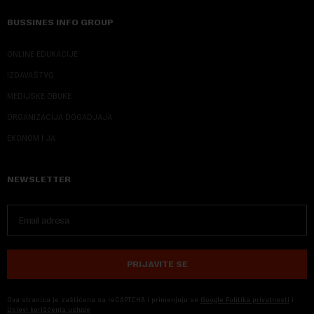
BUSSINES INFO GROUP
ONLINE EDUKACIJE
IZDAVAŠTVO
MEDIJSKE OBUKE
ORGANIZACIJA DOGADJAJA
EKONOM I JA
NEWSLETTER
PRIJAVITE SE
Ova stranica je zaštićena sa reCAPTCHA i primenjuju se
Google Politika privatnosti
i
Uslovi korišćenja usluge