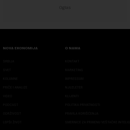
NOVA EKONOMIJA
O NAMA
SRBIJA
KONTAKT
SVET
MARKETING
KOLUMNE
IMPRESSUM
PRIČE I ANALIZE
NJUZLETER
VIDEO
KLIJENTI
PODCAST
POLITIKA PRIVATNOSTI
ODRŽIVOST
PRAVILA KORIŠĆENJA
LEPŠI ŽIVOT
SMERNICE ZA PRIMENU VEŠTAČKE INTELI