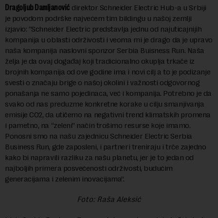
Dragoljub Damljanović
direktor Schneider Electric Hub-a u Srbiji
je povodom podrške najvećem tim bildingu u našoj zemlji
izjavio: “Schneider Electric predstavlja jednu od najuticajnijih
kompanija u oblasti održivosti i veoma mi je drago da je upravo
naša kompanija naslovni sponzor Serbia Buisness Run. Naša
želja je da ovaj događaj koji tradicionalno okuplja trkače iz
brojnih kompanija od ove godine ima i novi cilj a to je podizanje
svesti o značaju brige o našoj okolini i važnosti odgovornog
ponašanja ne samo pojedinaca, već i kompanija. Potrebno je da
svako od nas preduzme konkretne korake u cilju smanjivanja
emisije CO2, da utičemo na negativni trend klimatskih promena
i pametno, na “zeleni” način trošimo resurse koje imamo.
Ponosni smo na našu zajednicu Schneider Electric Serbia
Business Run, gde zaposleni, i partneri treniraju i trče zajedno
kako bi napravili razliku za našu planetu, jer je to jedan od
najboljih primera posvećenosti održivosti, budućim
generacijama i zelenim inovacijama”.
Foto: Raša Aleksić