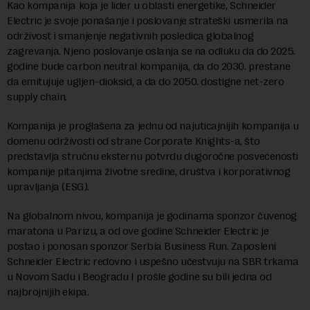
Kao kompanija koja je lider u oblasti energetike, Schneider
Electric je svoje ponašanje i poslovanje strateški usmerila na
održivost i smanjenje negativnih posledica globalnog
zagrevanja. Njeno poslovanje oslanja se na odluku da do 2025.
godine bude carbon neutral kompanija, da do 2030. prestane
da emitujuje ugljen-dioksid, a da do 2050. dostigne net-zero
supply chain.
Kompanija je proglašena za jednu od najuticajnijih kompanija u
domenu održivosti od strane Corporate Knights-a, što
predstavlja stručnu eksternu potvrdu dugoročne posvećenosti
kompanije pitanjima životne sredine, društva i korporativnog
upravljanja (ESG).
Na globalnom nivou, kompanija je godinama sponzor čuvenog
maratona u Parizu, a od ove godine Schneider Electric je
postao i ponosan sponzor Serbia Business Run. Zaposleni
Schneider Electric redovno i uspešno učestvuju na SBR trkama
u Novom Sadu i Beogradu I prošle godine su bili jedna od
najbrojnijih ekipa.