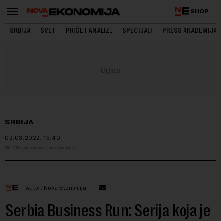
SHOP
SRBIJA
SVET
PRIČE I ANALIZE
SPECIJALI
PRESS AKADEMIJA
SRBIJA
03.03.2022.
15:40
Beogradski trkački klub
Autor: Nova Ekonomija
Serbia Business Run: Serija koja je