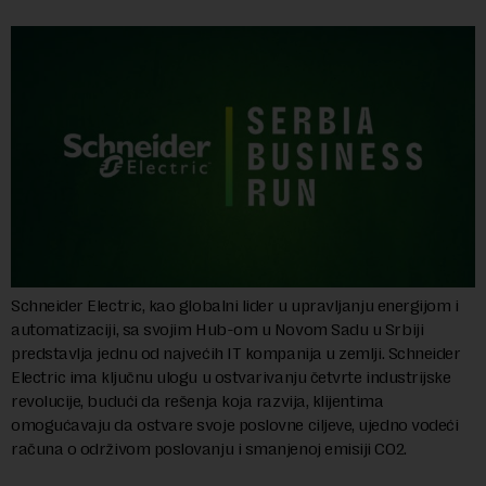
Schneider Electric, kao globalni lider u upravljanju energijom i
automatizaciji, sa svojim Hub-om u Novom Sadu u Srbiji
predstavlja jednu od najvećih IT kompanija u zemlji. Schneider
Electric ima ključnu ulogu u ostvarivanju četvrte industrijske
revolucije, budući da rešenja koja razvija, klijentima
omogućavaju da ostvare svoje poslovne ciljeve, ujedno vodeći
računa o održivom poslovanju i smanjenoj emisiji CO2.