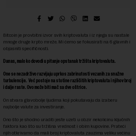
Bitcoin je provbitni izvor svih kriptovaluta i iz njega su nastale
mnoge druge krpto mreže. Mi ćemo se fokusirati na 6 glavnih i
objasniti specifičnosti.
Danas, malo ko dovodi u pitanje opstanak tržišta kriptovaluta.
One se nezadrživo razvijaju uprkos zabrinutosti vezanih za snažne
turbulencije. Već postoje na stotine različitih kriptovaluta i njihov broj
i dalje raste. Ovo može biti mač sa dve oštrice.
On stvara glavobolje ljudima koji pokušavaju da izaberu
najbolje valute za investiranje.
Ono što je shodno uraditi jeste uzeti u obzir nekolicinu ključnih
faktora kao što su tržišna vrednost i obim kupovine. Prateći
njih otkrivamo da mali broj kriptovaluta zauzima veliku većinu