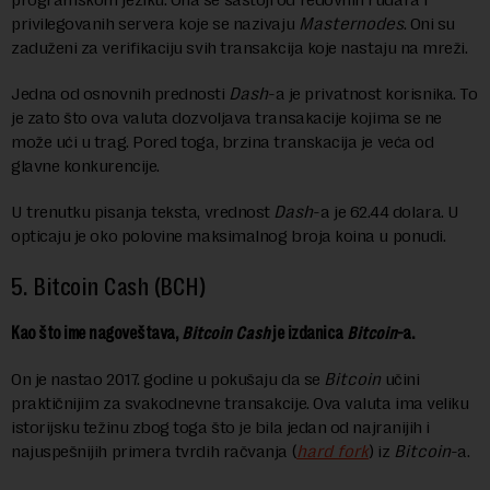
privilegovanih servera koje se nazivaju
Masternodes
. Oni su
zaduženi za verifikaciju svih transakcija koje nastaju na mreži.
Jedna od osnovnih prednosti
Dash
-a je privatnost korisnika. To
je zato što ova valuta dozvoljava transakacije kojima se ne
može ući u trag. Pored toga, brzina transkacija je veća od
glavne konkurencije.
U trenutku pisanja teksta, vrednost
Dash
-a je 62.44 dolara. U
opticaju je oko polovine maksimalnog broja koina u ponudi.
5.
Bitcoin Cash (BCH)
Kao što ime nagoveštava,
Bitcoin Cash
je izdanica
Bitcoin
-a.
On je nastao 2017. godine u pokušaju da se
Bitcoin
učini
praktičnijim za svakodnevne transakcije. Ova valuta ima veliku
istorijsku težinu zbog toga što je bila jedan od najranijih i
najuspešnijih primera tvrdih račvanja (
hard fork
) iz
Bitcoin
-a.