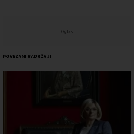
POVEZANI SADRŽAJI