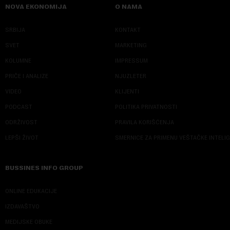
NOVA EKONOMIJA
O NAMA
SRBIJA
KONTAKT
SVET
MARKETING
KOLUMNE
IMPRESSUM
PRIČE I ANALIZE
NJUZLETER
VIDEO
KLIJENTI
PODCAST
POLITIKA PRIVATNOSTI
ODRŽIVOST
PRAVILA KORIŠĆENJA
LEPŠI ŽIVOT
SMERNICE ZA PRIMENU VEŠTAČKE INTELI
BUSSINES INFO GROUP
ONLINE EDUKACIJE
IZDAVAŠTVO
MEDIJSKE OBUKE