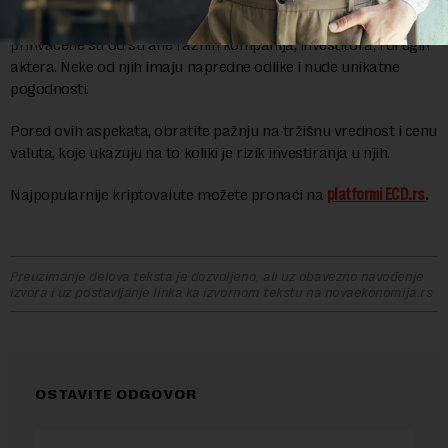
Navedene kriptovalute bi trebale biti razmatrane pri svakoj
investicionoj odluci. One uživaju značajno poverenje potrošača i
prihvaćene su od strane raznih kompanija, investitora, i drugih
aktera. Neke od njih imaju napredne odlike i nude unikatne
pogodnosti.
Pored ovih aspekata, obratite pažnju na tržišnu vrednost i cenu
valuta, koje ukazuju na to koliki je rizik investiranja u njih.
Najpopularnije kriptovalute možete pronaći na
platformi ECD.rs
.
Preuzimanje delova teksta je dozvoljeno, ali uz obavezno navođenje
izvora i uz postavljanje linka ka izvornom tekstu na novaekonomija.rs
OSTAVITE ODGOVOR