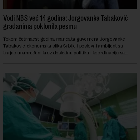
Vodi NBS već 14 godina: Jorgovanka Tabaković
građanima poklonila pesmu
Tokom četrnaest godina mandata guvernera Jorgovanke
Tabaković, ekonomska slika Srbije i poslovni ambijent su
trajno unapređeni kroz doslednu politiku i koordinaciju sa
Vladom, saopštila je Narodna banka Srbi...