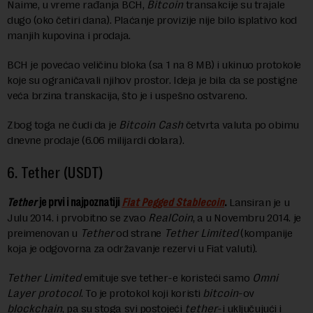
Naime, u vreme rađanja BCH,
Bitcoin
transakcije su trajale
dugo (oko četiri dana). Plaćanje provizije nije bilo isplativo kod
manjih kupovina i prodaja.
BCH je povećao veličinu bloka (sa 1 na 8 MB) i ukinuo protokole
koje su ograničavali njihov prostor. Ideja je bila da se postigne
veća brzina transkacija, što je i uspešno ostvareno.
Zbog toga ne čudi da je
Bitcoin Cash
četvrta valuta po obimu
dnevne prodaje (6.06 milijardi dolara).
6.
Tether (USDT)
Tether
je prvi i najpoznatiji
Fiat Pegged Stablecoin
.
Lansiran je u
Julu 2014. i prvobitno se zvao
RealCoin
, a u Novembru 2014. je
preimenovan u
Tether
od strane
Tether Limited
(kompanije
koja je odgovorna za održavanje rezervi u Fiat valuti).
Tether Limited
emituje sve tether-e koristeći samo
Omni
Layer protocol
. To je protokol koji koristi
bitcoin
-ov
blockchain
, pa su stoga svi postojeći
tether
-i uključujući i