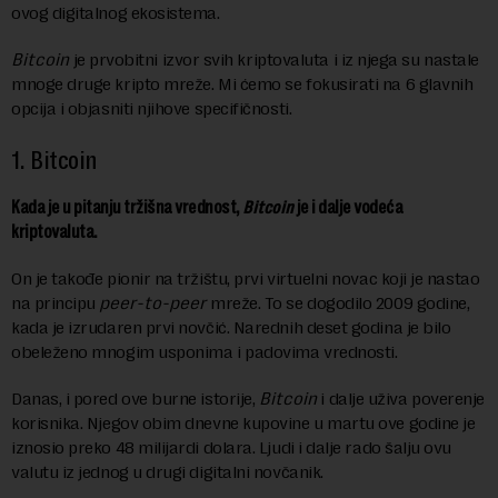
ovog digitalnog ekosistema.
Bitcoin
je prvobitni izvor svih kriptovaluta i iz njega su nastale
mnoge druge kripto mreže. Mi ćemo se fokusirati na 6 glavnih
opcija i objasniti njihove specifičnosti.
1.
Bitcoin
Kada je u pitanju tržišna vrednost,
Bitcoin
je i dalje vodeća
kriptovaluta.
On je takođe pionir na tržištu, prvi virtuelni novac koji je nastao
na principu
peer-to-peer
mreže. To se dogodilo 2009 godine,
kada je izrudaren prvi novčić. Narednih deset godina je bilo
obeleženo mnogim usponima i padovima vrednosti.
Danas, i pored ove burne istorije,
Bitcoin
i dalje uživa poverenje
korisnika. Njegov obim dnevne kupovine u martu ove godine je
iznosio preko 48 milijardi dolara. Ljudi i dalje rado šalju ovu
valutu iz jednog u drugi digitalni novčanik.