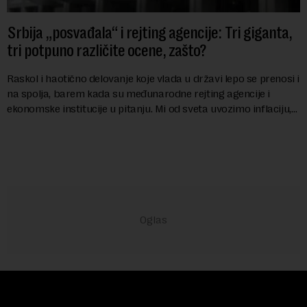
Srbija „posvađala“ i rejting agencije: Tri giganta,
tri potpuno različite ocene, zašto?
Raskol i haotično delovanje koje vlada u državi lepo se prenosi i
na spolja, barem kada su međunarodne rejting agencije i
ekonomske institucije u pitanju. Mi od sveta uvozimo inflaciju,
robu lošijeg kvalitet...