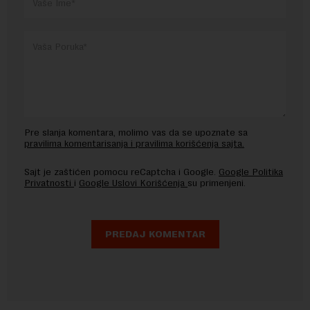
Pre slanja komentara, molimo vas da se upoznate sa
pravilima komentarisanja i pravilima korišćenja sajta.
Sajt je zaštićen pomocu reCaptcha i Google.
Google Politika
Privatnosti
i
Google Uslovi Korišćenja
su primenjeni.