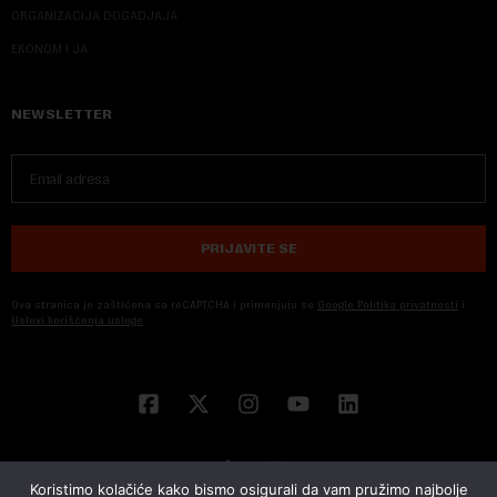
ORGANIZACIJA DOGADJAJA
EKONOM I JA
NEWSLETTER
PRIJAVITE SE
Ova stranica je zaštićena sa reCAPTCHA i primenjuju se
Google Politika privatnosti
i
Uslovi korišćenja usluge
Koristimo kolačiće kako bismo osigurali da vam pružimo najbolje