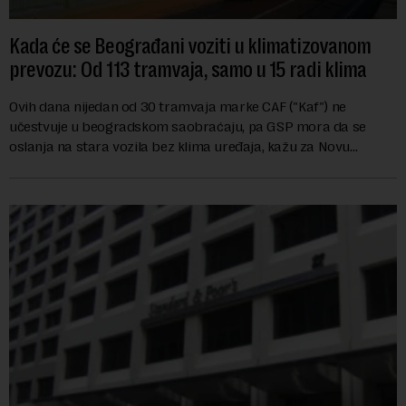
Kada će se Beograđani voziti u klimatizovanom
prevozu: Od 113 tramvaja, samo u 15 radi klima
Ovih dana nijedan od 30 tramvaja marke CAF ("Kaf") ne
učestvuje u beogradskom saobraćaju, pa GSP mora da se
oslanja na stara vozila bez klima uređaja, kažu za Novu
ekonomiju iz Sindikata Centar – GSP i Centr...