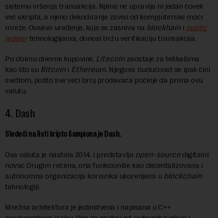
sistemu vršenja transakcija. Njime ne upravlja ni jedan čovek
već skripta, a njeno dekodiranje zavisi od kompjuterske moći
mreže. Ovakvo uređenje, koje se zasniva na
blockhain
i
public
ledger
tehnologijama, donosi bržu verifikaciju transakcija.
Po obimu dnevne kupovine,
Litecoin
zaostaje za teškašima
kao što su
Bitcoin
i
Ethereu
m. Njegova budućnost se ipak čini
svetlom, pošto sve veći broj prodavaca počinje da prima ovu
valutu.
4.
Dash
Sledeći na listi kripto šampiona je Dash.
Ova valuta je nastala 2014. i predstavlja
open-source
digitalni
novac Drugim rečima, ona funkcioniše kao decentalizovana i
autonomna organizacija korisnika ukorenjena u
blockchain
tehnologiji.
Mrežna arhitektura je jedinstvena i napisana u C++
programskom jeziku. Ona se sastoji od redovnih rudara i