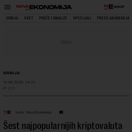
SHOP
SRBIJA
SVET
PRIČE I ANALIZE
SPECIJALI
PRESS AKADEMIJA
SRBIJA
10.06.2020.
14:22
ECD
Autor: Nova Ekonomija
Šest najpopularnijih kriptovaluta