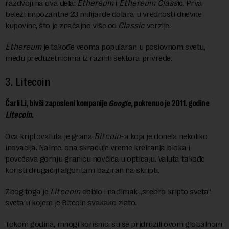
razdvoji na dva dela:
Ethereum
i
Ethereum Class
ic. Prva
beleži impozantne 23 milijarde dolara u vrednosti dnevne
kupovine, što je značajno više od
Classic
verzije.
Ethereum
je takođe veoma popularan u poslovnom svetu,
među preduzetnicima iz raznih sektora privrede.
3.
Litecoin
Čarli Li, bivši zaposleni kompanije
Google
, pokrenuo je 2011. godine
Litecoin
.
Ova kriptovaluta je grana
Bitcoin
-a koja je donela nekoliko
inovacija. Naime, ona skraćuje vreme kreiranja bloka i
povećava gornju granicu novčića u opticaju. Valuta takođe
koristi drugačiji algoritam baziran na skripti.
Zbog toga je
Litecoin
dobio i nadimak „srebro kripto sveta“,
sveta u kojem je Bitcoin svakako zlato.
Tokom godina, mnogi korisnici su se pridružili ovom globalnom