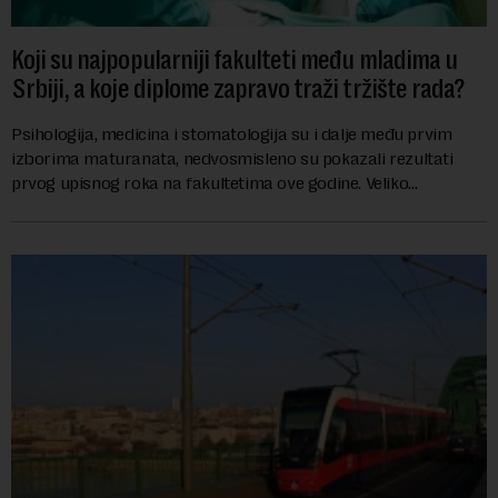
Koji su najpopularniji fakulteti među mladima u
Srbiji, a koje diplome zapravo traži tržište rada?
Psihologija, medicina i stomatologija su i dalje među prvim
izborima maturanata, nedvosmisleno su pokazali rezultati
prvog upisnog roka na fakultetima ove godine. Veliko
interesovanje beleže i FON i Ekonomsk...