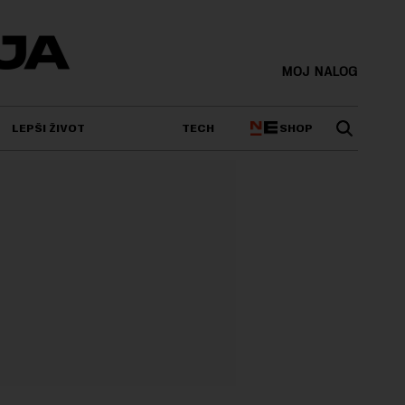
MOJ NALOG
SHOP
LEPŠI ŽIVOT
TECH