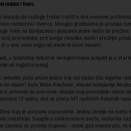
ni radnici i šverc
i ukazuju da razloge treba tražiti u dva osnovna problem
jenim radnicima i švercu. Mnogim građanima je prodaja šv
ruge robe na buvljacima i pijacama jedini način da prežive,
 broj privrednika, pre svega vlasnika malih i srednjih pred
 ih u sivu zonu odgurali visoki državni nameti.
di, u tekstilnoj industriji neregistrovani subjekt je u star
iniji od registrovanog.
ć nekoliko puta pitam jesam li ja normalan što legalno rad
im da nisam“, kaže Milan Knežević, vlasnik kompanije Modus
a iz privrede su enormna, dodaje ovaj privrednik i ističe d
oprinosi 72 odsto, dok se plaća 147 različitih fiskalnih nam
ržava koja je potpuno iracionalna. Jedina zemlja na svetu k
la investicije. Svugde u civilizovanom svetu, motorika razv
e zasniva na prostoj činjenici – dokle god investirate, mi 