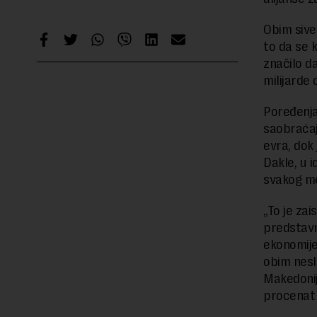
Obim sive
to da se 
značilo da
milijarde
Poređenja
saobraćaj
evra, dok
Dakle, u 
svakog me
„To je zai
predstavn
ekonomije
obim nesl
Makedonije
procenat 