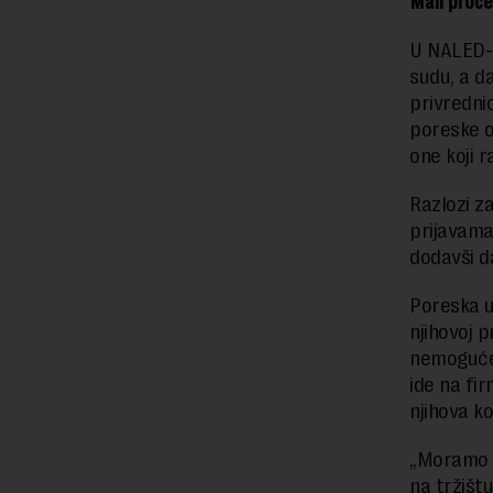
Mali proce
U NALED-u
sudu, a d
privrednic
poreske o
one koji 
Razlozi z
prijavama
dodavši da
Poreska u
njihovoj 
nemoguće s
ide na fi
njihova k
„Moramo d
na tržišt