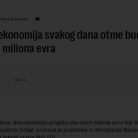
: Nova Ekonomija
 ekonomija svakog dana otme bu
miliona evra
ana, siva ekonomija proguta oko osam miliona evra koji bi
budžetu Srbije, procena je proistekla iz istraživanja Nacio
a lokalni razvoj (NALED).