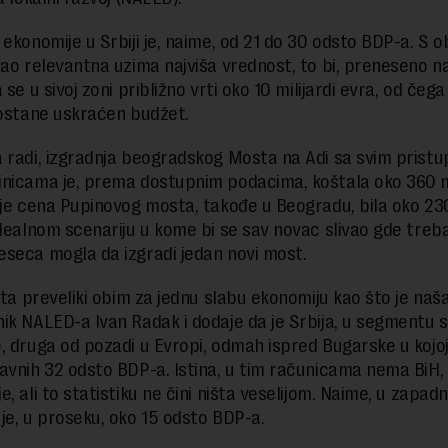
 ekonomije u Srbiji je, naime, od 21 do 30 odsto BDP-a. S 
kao relevantna uzima najviša vrednost, to bi, preneseno n
 se u sivoj zoni približno vrti oko 10 milijardi evra, od čega
 ostane uskraćen budžet.
 radi, izgradnja beogradskog Mosta na Adi sa svim prist
nicama je, prema dostupnim podacima, koštala oko 360 m
 je cena Pupinovog mosta, takođe u Beogradu, bila oko 230
idealnom scenariju u kome bi se sav novac slivao gde treba,
seca mogla da izgradi jedan novi most.
sta preveliki obim za jednu slabu ekonomiju kao što je naša
ik NALED-a Ivan Radak i dodaje da je Srbija, u segmentu s
, druga od pozadi u Evropi, odmah ispred Bugarske u kojoj
avnih 32 odsto BDP-a. Istina, u tim računicama nema BiH, A
, ali to statistiku ne čini ništa veselijom. Naime, u zapadn
je, u proseku, oko 15 odsto BDP-a.