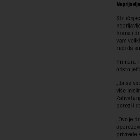
Neprijavlje
Stručnjac
neprijavl
hrane i d
vam veliki
reći da su
Primera ra
odsto jeft
„Ja se ve
više misl
Zahvatanj
porezi i d
„Ovo je d
oporezova
privrede s