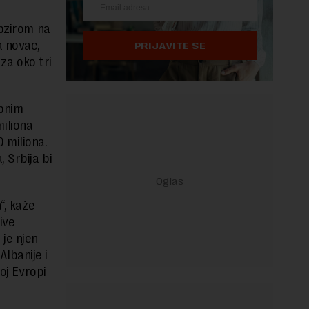
obzirom na
a novac,
PRIJAVITE SE
 za oko tri
upnim
iliona
 miliona.
 Srbija bi
“, kaže
ive
 je njen
lbanije i
oj Evropi