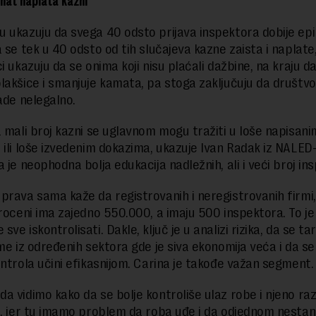
nat naplata kazni
 ukazuju da svega 40 odsto prijava inspektora dobije epi
a se tek u 40 odsto od tih slučajeva kazne zaista i naplate
i ukazuju da se onima koji nisu plaćali dažbine, na kraju daj
lakšice i smanjuje kamata, pa stoga zaključuju da društvo
rade nelegalno.
a mali broj kazni se uglavnom mogu tražiti u loše napisani
 ili loše izvedenim dokazima, ukazuje Ivan Radak iz NALED-
 je neophodna bolja edukacija nadležnih, ali i veći broj in
prava sama kaže da registrovanih i neregistrovanih firmi
proceni ima zajedno 550.000, a imaju 500 inspektora. To je
ve iskontrolisati. Dakle, ključ je u analizi rizika, da se ta
rme iz određenih sektora gde je siva ekonomija veća i da se
ontrola učini efikasnijom. Carina je takođe važan segment.
a vidimo kako da se bolje kontroliše ulaz robe i njeno ra
u, jer tu imamo problem da roba uđe i da odjednom nestan