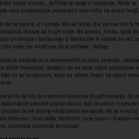
tolet papir, ubrusi… Jeftinije je nego u radnjama. Nađe se 
kaže nam prodavačica pokazujući nam robu na svojoj tezgi.
i ide na pijace, iz razloga što se teško živi, pa sve što bi 
radnjama, dolaze da traže ovde. Na primer, hranu. Ljudi d
te proizvode i kačkavalje iz Mađarske ili odakle se već 
raže ovde, jer smatraju da je jeftinije“, dodaje.
acija je nasleđena iz devedesetih, iz doba sankcija, ukazuj
a Milan Kovačević dodajući da su tada vlasti podsticale s
rilika da se to iskoreni, kako na nižem, tako i na višem nivo
a je.
no je da se što pre iskoristi iskustvo drugih zemalja, da s
pisi koji će uhvatiti pranje novca, koji će otkriti transakcij
 propise da se smanji mogućnost korupcije, da se u većoj 
ob interesa i tako dalje. Međutim, to je sporo i traljavo ra
amo sistemski podsticaj korupcije“.