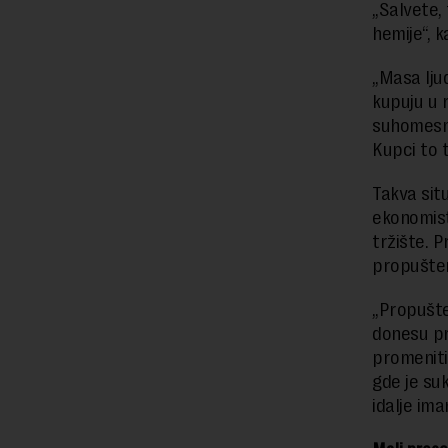
„Salvete, 
hemije“, 
„Masa ljud
kupuju u 
suhomesna
Kupci to t
Takva situ
ekonomist
tržište. P
propušten
„Propušte
donesu pro
promeniti
gde je suk
idalje im