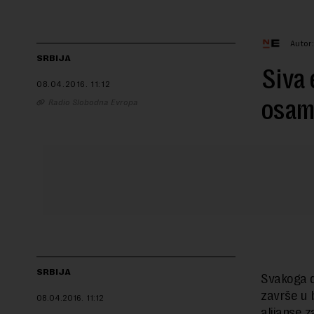
Autor
SRBIJA
Siva
08.04.2016.
11:12
osam 
Radio Slobodna Evropa
SRBIJA
Svakoga d
završe u 
08.04.2016.
11:12
alijanse z