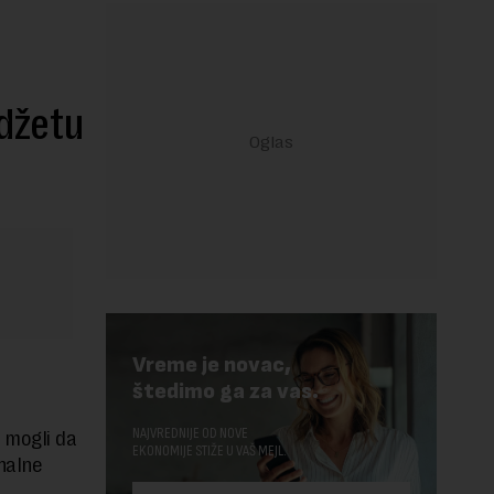
džetu
Vreme je novac,
štedimo ga za vas.
NAJVREDNIJE OD NOVE
 mogli da
EKONOMIJE STIŽE U VAŠ MEJL.
nalne