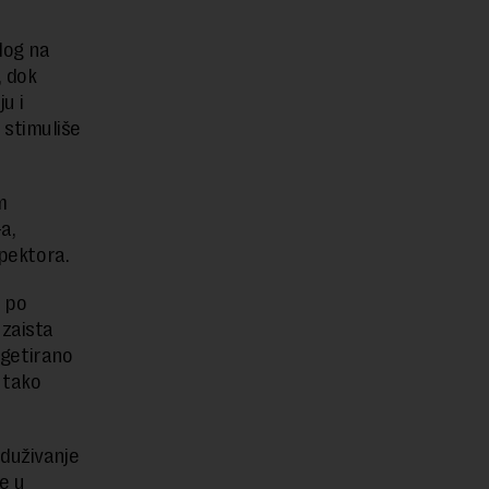
log na
, dok
u i
 stimuliše
m
a,
spektora.
, po
 zaista
rgetirano
 tako
zduživanje
e u