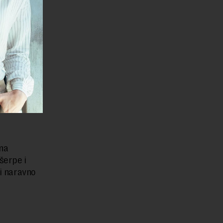
toga.
koje su
e postoji
ete veš
je se ni
šta i crne
 na
šerpe i
 i naravno