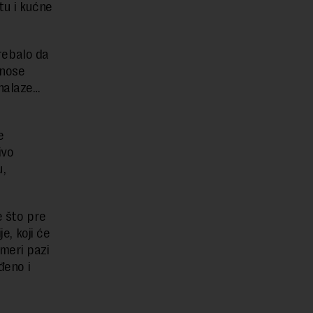
tu i kućne
trebalo da
onose
snalaze…
e
ivo
u,
e što pre
e, koji će
meri pazi
đeno i