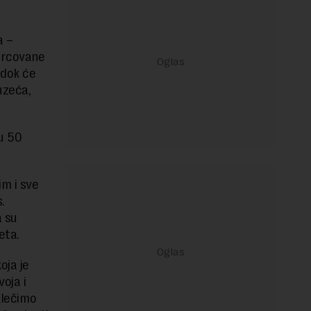
a –
ercovane
 dok će
uzeća,
tu 50
im i sve
.
a su
eta.
oja je
oja i
klečimo