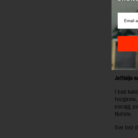
„To je Ca
Zatim lok
buvljacim
pretvoril
ni zakons
prodavati 
jednog tre
ekonomije
Jeftinije n
I baš kak
tezgama, 
escajg, pa
Nutele.
Sve bez d