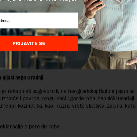
rina koja ne kontroliše uvoz, odnosno plasman robe posle 
alne zajednice koje su dozvolile otvaranje stotine tezgi na
a od kojih oni imaju ogromne prihode. Zatim zelene pijace 
e maltene sve svoje prodaje u robne prodaje mada za to n
ki osnov niti mogućnost tehničkih uslova prodaje. Ne mož
PRIJAVITE SE
pored salate, to je apsurdno i na kraju imate inspekcije ko
nutka nisu trudile da institucije blokiraju izvore sivog trži
“, kaže Knežević.
a pijaci nego u radnji
o je rekao naš sagovornik, na beogradskoj Bajloni pijaci se
uz voće i povrće, mogu naći i garderoba, tehnički uređaji, 
rfemi i kozmetika, kao i razne vrste slatkiša, začina, kafa
eklaracije o poreklu robe.