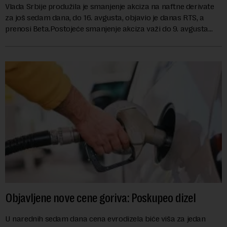
Vlada Srbije produžila je smanjenje akciza na naftne derivate
za još sedam dana, do 16. avgusta, objavio je danas RTS, a
prenosi Beta.Postojeće smanjenje akciza važi do 9. avgusta
kao mera ublažavanja po...
Objavljene nove cene goriva: Poskupeo dizel
U narednih sedam dana cena evrodizela biće viša za jedan