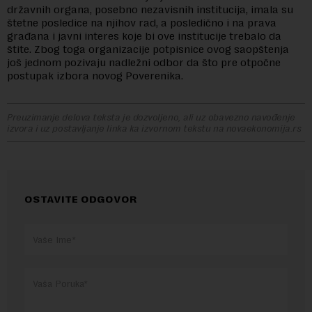
državnih organa, posebno nezavisnih institucija, imala su
štetne posledice na njihov rad, a posledično i na prava
građana i javni interes koje bi ove institucije trebalo da
štite. Zbog toga organizacije potpisnice ovog saopštenja
još jednom pozivaju nadležni odbor da što pre otpočne
postupak izbora novog Poverenika.
Preuzimanje delova teksta je dozvoljeno, ali uz obavezno navođenje
izvora i uz postavljanje linka ka izvornom tekstu na novaekonomija.rs
OSTAVITE ODGOVOR