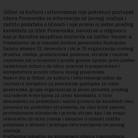
Odbor za kulturu i informisanje nije pokrenuo postupak
izbora Poverenika za informacije od javnog značaja i
zaštitu podataka o ličnosti i nije primio ni jedan predlog
kandidata za izbor Poverenika, navodi se u odgovoru
koji je Narodna skupština dostavila na zahtev Yucom-a.
Podsećamo da je mandat bivšem povereniku Rodoljubu
Šabiću istekao 22. decembra i da je 70 organizacija civilnog
društva, medija, predstavnika poslovne, stručne i naučne
zajednice još u novembru prošle godine uputilo javni zahtev
nadležnom odboru da hitno pokrene transparentan i
kompetetivni proces izbora novog poverenika.
Nakon što je Odbor za kulturu i informisanje odbio da
razmatra inicijativu za pokretanje postupka za izbor
poverenika, grupa organizacija je javno ponudila predlog
razrađenih kriterijuma za izbor kandidata. U tom
dokumentu su predloženi i načini provere da kandidati nisu
povezani sa političkim strankama, da nisu kršili zakone,
profesionalne standarde i pravila struke, kao i da imaju
relevantno stručno znanje i iskustvo u oblasti zaštite
podataka o ličnosti i pristupa informacijama od javnog
značaja.
Prethodna iskustva sa kašnjenjem izbora rukovodilaca