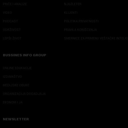
PRIČE I ANALIZE
NJUZLETER
VIDEO
KLIJENTI
PODCAST
POLITIKA PRIVATNOSTI
ODRŽIVOST
PRAVILA KORIŠĆENJA
LEPŠI ŽIVOT
SMERNICE ZA PRIMENU VEŠTAČKE INTELI
BUSSINES INFO GROUP
ONLINE EDUKACIJE
IZDAVAŠTVO
MEDIJSKE OBUKE
ORGANIZACIJA DOGADJAJA
EKONOM I JA
NEWSLETTER