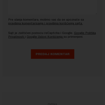
Pre slanja komentara, molimo vas da se upoznate sa
pravilima komentarisanja i pravilima korišćenja sajta.
Sajt je zaštićen pomocu reCaptcha i Google.
Google Politika
Privatnosti
i
Google Uslovi Korišćenja
su primenjeni.