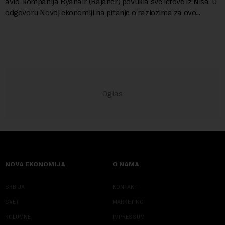
avio-kompanija Ryanair (Rajaner) povukla sve letove iz Niša. U
odgovoru Novoj ekonomiji na pitanje o razlozima za ovo
povlačenje, ovaj avio-gigant...
NOVA EKONOMIJA
O NAMA
SRBIJA
KONTAKT
SVET
MARKETING
KOLUMNE
IMPRESSUM