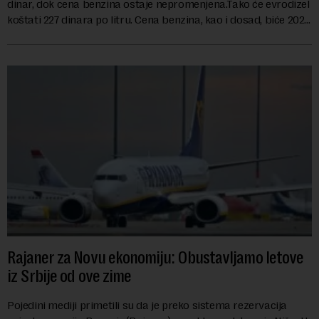
dinar, dok cena benzina ostaje nepromenjena.Tako će evrodizel
koštati 227 dinara po litru. Cena benzina, kao i dosad, biće 202
dinara po litru. ...
Rajaner za Novu ekonomiju: Obustavljamo letove
iz Srbije od ove zime
Pojedini mediji primetili su da je preko sistema rezervacija