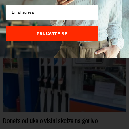
personom non grata
Ministarstvo unutrašnjih poslova Kosova proglasilo je
direktora Telekoma Srbije Vladimira Lučića nepoželjnom
osobom i trajno mu zabranilo ulazak, tranzit i boravak na
Kosovu, navodeći kao razlog njegove javn...
PRIJAVITE SE
Doneta odluka o visini akciza na gorivo