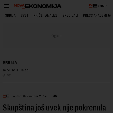
SHOP
SRBIJA
SVET
PRIČE I ANALIZE
SPECIJALI
PRESS AKADEMIJA
SRBIJA
16.01.2019.
16:25
NE
Autor: Aleksandar Vučić
Skupština još uvek nije pokrenula