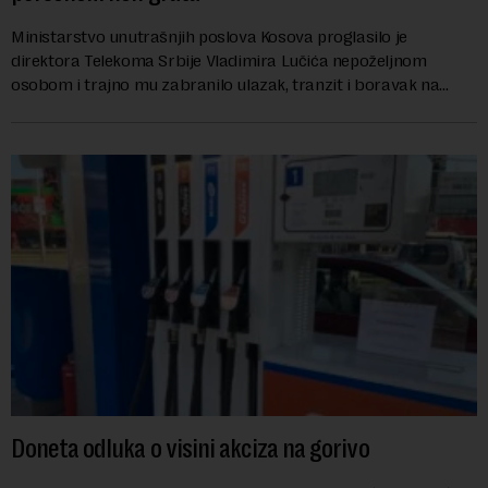
Ministarstvo unutrašnjih poslova Kosova proglasilo je
direktora Telekoma Srbije Vladimira Lučića nepoželjnom
osobom i trajno mu zabranilo ulazak, tranzit i boravak na
Kosovu, navodeći kao razlog njegove javn...
Doneta odluka o visini akciza na gorivo