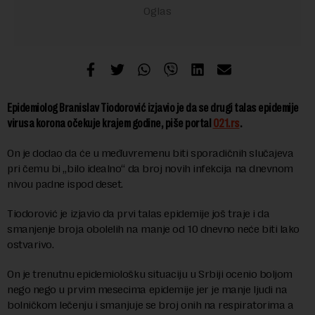
Epidemiolog Branislav Tiodorović izjavio je da se drugi talas epidemije
virusa korona očekuje krajem godine, piše portal
021.rs
.
On je dodao da će u međuvremenu biti sporadičnih slučajeva
pri čemu bi „bilo idealno“ da broj novih infekcija na dnevnom
nivou padne ispod deset.
Tiodorović je izjavio da prvi talas epidemije još traje i da
smanjenje broja obolelih na manje od 10 dnevno neće biti lako
ostvarivo.
On je trenutnu epidemiološku situaciju u Srbiji ocenio boljom
nego nego u prvim mesecima epidemije jer je manje ljudi na
bolničkom lečenju i smanjuje se broj onih na respiratorima a