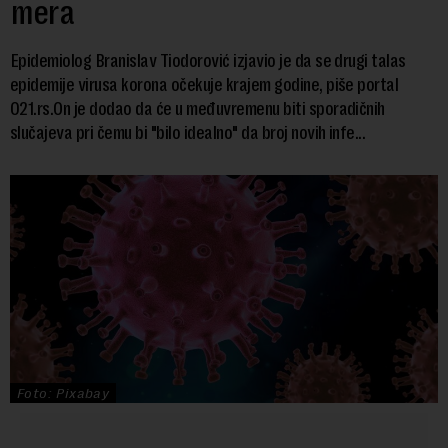
mera
Epidemiolog Branislav Tiodorović izjavio je da se drugi talas
epidemije virusa korona očekuje krajem godine, piše portal
021.rs.On je dodao da će u međuvremenu biti sporadičnih
slučajeva pri čemu bi "bilo idealno" da broj novih infe...
Foto: Pixabay