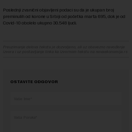
Poslednji zvanični objavljeni podaci su da je ukupan broj
preminulih od korone u Srbiji od početka marta 695, dok je od
Covid-10 obolelo ukupno 30.548 ljudi.
Preuzimanje delova teksta je dozvoljeno, ali uz obavezno navođenje
izvora i uz postavljanje linka ka izvornom tekstu na novaekonomija.rs
OSTAVITE ODGOVOR