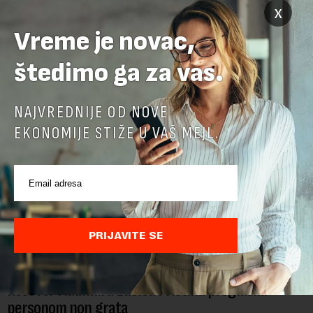
x
Vreme je novac,
POVEZANI SADRŽAJI
štedimo ga za vas.
NAJVREDNIJE OD NOVE
EKONOMIJE STIŽE U VAŠ MEJL.
PRIJAVITE SE
Direktoru Telekoma Srbija zabranjen ulaz na
Kosovo: Vladimira Lučića Priština proglasila
personom non grata