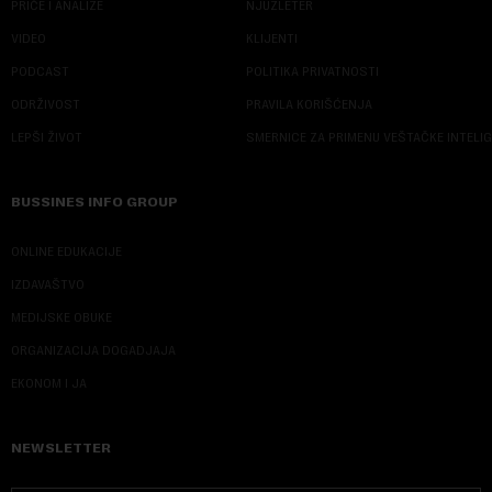
PRIČE I ANALIZE
NJUZLETER
VIDEO
KLIJENTI
PODCAST
POLITIKA PRIVATNOSTI
ODRŽIVOST
PRAVILA KORIŠĆENJA
LEPŠI ŽIVOT
SMERNICE ZA PRIMENU VEŠTAČKE INTELI
BUSSINES INFO GROUP
ONLINE EDUKACIJE
IZDAVAŠTVO
MEDIJSKE OBUKE
ORGANIZACIJA DOGADJAJA
EKONOM I JA
NEWSLETTER