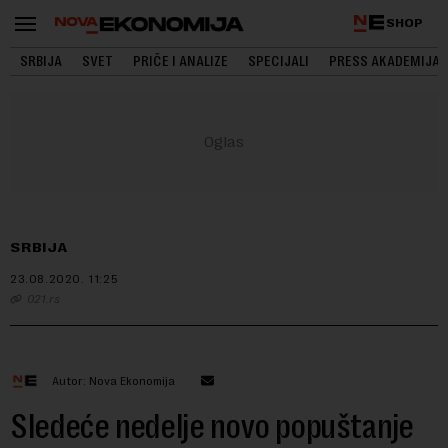
SHOP
SRBIJA
SVET
PRIČE I ANALIZE
SPECIJALI
PRESS AKADEMIJA
SRBIJA
23.08.2020.
11:25
021.rs
Autor: Nova Ekonomija
Sledeće nedelje novo popuštanje