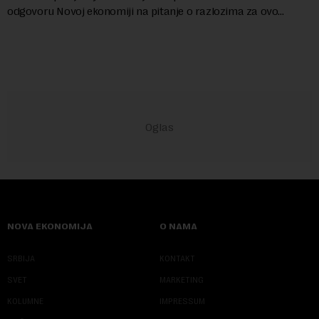
odgovoru Novoj ekonomiji na pitanje o razlozima za ovo
povlačenje, ovaj avio-gigant...
NOVA EKONOMIJA
O NAMA
SRBIJA
KONTAKT
SVET
MARKETING
KOLUMNE
IMPRESSUM