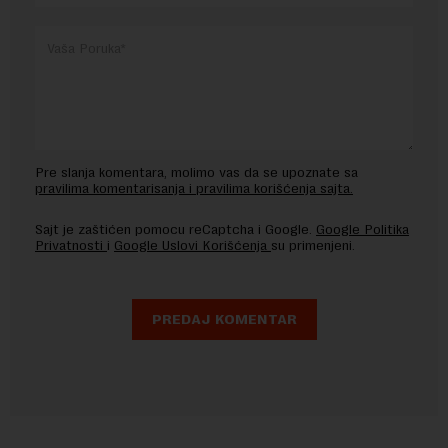
Pre slanja komentara, molimo vas da se upoznate sa
pravilima komentarisanja i pravilima korišćenja sajta.
Sajt je zaštićen pomocu reCaptcha i Google.
Google Politika
Privatnosti
i
Google Uslovi Korišćenja
su primenjeni.