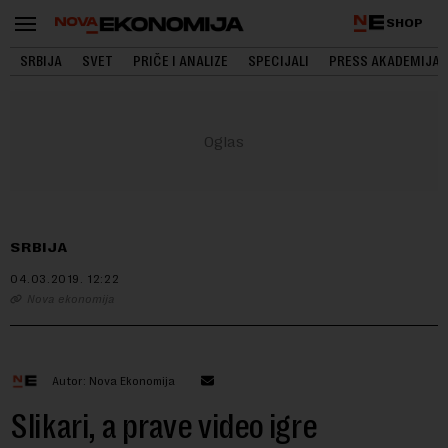
SHOP
SRBIJA
SVET
PRIČE I ANALIZE
SPECIJALI
PRESS AKADEMIJA
SRBIJA
04.03.2019.
12:22
Nova ekonomija
Autor: Nova Ekonomija
Slikari, a prave video igre