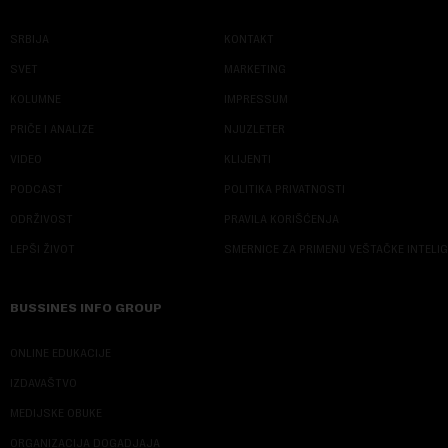
SRBIJA
KONTAKT
SVET
MARKETING
KOLUMNE
IMPRESSUM
PRIČE I ANALIZE
NJUZLETER
VIDEO
KLIJENTI
PODCAST
POLITIKA PRIVATNOSTI
ODRŽIVOST
PRAVILA KORIŠĆENJA
LEPŠI ŽIVOT
SMERNICE ZA PRIMENU VEŠTAČKE INTELI
BUSSINES INFO GROUP
ONLINE EDUKACIJE
IZDAVAŠTVO
MEDIJSKE OBUKE
ORGANIZACIJA DOGADJAJA