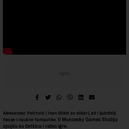
Aleksandar Petrović i Ivan Stikić su slikari, ali i ljubitelji
U Munzesky Games Studiju
fikcije i naučne fantastike.
spojilu su četkicu i video igre.