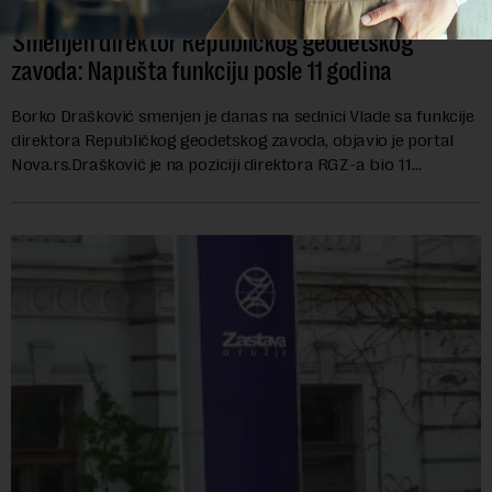
Smenjen direktor Republičkog geodetskog
zavoda: Napušta funkciju posle 11 godina
Borko Drašković smenjen je danas na sednici Vlade sa funkcije
direktora Republičkog geodetskog zavoda, objavio je portal
Nova.rs.Drašković je na poziciji direktora RGZ-a bio 11
godina.Kako piše Nova....