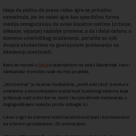
Ideja da počnu da prave video-igre se prirodno
nametnula, jer im video-igre kao specifična forma
medija omogućavaju da svoje klasične veštine (crtanje,
slikanje, vajanje) najbolje primene, a da i dalje ostanu u
domenu umetničkog izražavanja, poručila su njih
dvojica studentima na gostujućem predavanju na
Akademiji umetnosti.
Kako se navodi u
tekst
u objavljenom na sajtu Akademije, Ivan i
Aleksandar trenutno rade na dva projekta.
„Sol Invictus” je naučno-fantasična „point and click” avantura
smeštena u kvaziutopijsku budućnost Sunčevog sistema koja
prikazuje svet autoritarne vlasti i korporativnih mahinacija u
dugogodišnjem sukobu protiv odbegle A.I.
Likovi u igri su snimani realni (kostimirani) ljudi i kombinovani
sa crtanim pozadinama i 2D animacijom.