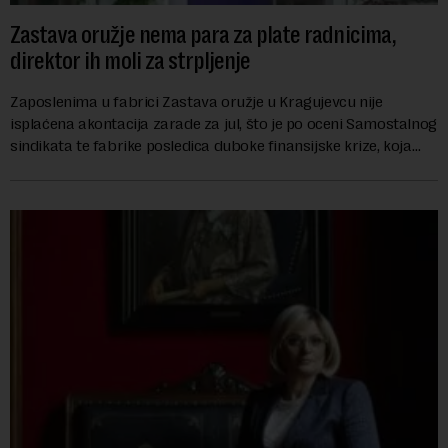
Zastava oružje nema para za plate radnicima,
direktor ih moli za strpljenje
Zaposlenima u fabrici Zastava oružje u Kragujevcu nije
isplaćena akontacija zarade za jul, što je po oceni Samostalnog
sindikata te fabrike posledica duboke finansijske krize, koja
ugrožava egzistenciju 2.20...