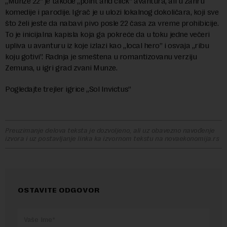
„Munze 22” je takođe „point and click” avantura, ali u žanru
komedije i parodije. Igrač je u ulozi lokalnog dokoličara, koji sve
što želi jeste da nabavi pivo posle 22 časa za vreme prohibicije.
To je inicijalna kapisla koja ga pokreće da u toku jedne večeri
upliva u avanturu iz koje izlazi kao „local hero” i osvaja „ribu
koju gotivi”. Radnja je smeštena u romantizovanu verziju
Zemuna, u igri grad zvani Munze.
Pogledajte trejler igrice „Sol Invictus”
Preuzimanje delova teksta je dozvoljeno, ali uz obavezno navođenje
izvora i uz postavljanje linka ka izvornom tekstu na novaekonomija.rs
OSTAVITE ODGOVOR