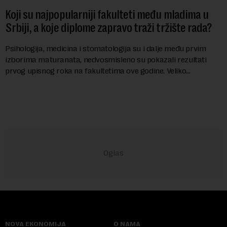
Koji su najpopularniji fakulteti među mladima u
Srbiji, a koje diplome zapravo traži tržište rada?
Psihologija, medicina i stomatologija su i dalje među prvim
izborima maturanata, nedvosmisleno su pokazali rezultati
prvog upisnog roka na fakultetima ove godine. Veliko
interesovanje beleže i FON i Ekonomsk...
NOVA EKONOMIJA
O NAMA