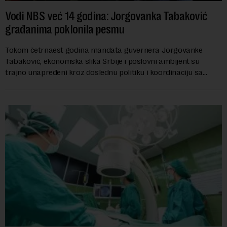
Vodi NBS već 14 godina: Jorgovanka Tabaković
građanima poklonila pesmu
Tokom četrnaest godina mandata guvernera Jorgovanke
Tabaković, ekonomska slika Srbije i poslovni ambijent su
trajno unapređeni kroz doslednu politiku i koordinaciju sa
Vladom, saopštila je Narodna banka Srbi...