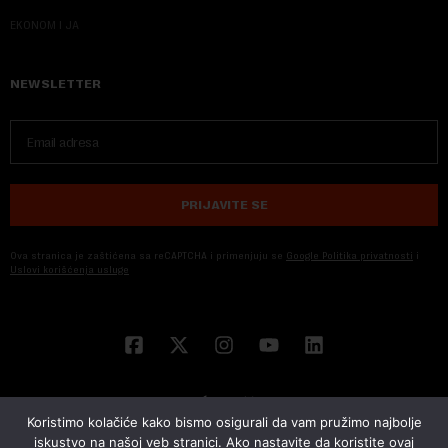
EKONOM I JA
NEWSLETTER
PRIJAVITE SE
Ova stranica je zaštićena sa reCAPTCHA i primenjuju se
Google Politika privatnosti
i
Uslovi korišćenja usluge
Koristimo kolačiće kako bismo osigurali da vam pružimo najbolje
iskustvo na našoj veb stranici. Ako nastavite da koristite ovaj