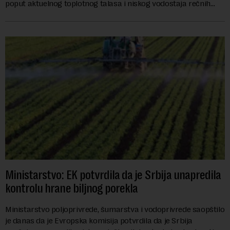
poput aktuelnog toplotnog talasa i niskog vodostaja rečnih
slivova, zahteva inve...
Ministarstvo: EK potvrdila da je Srbija unapredila
kontrolu hrane biljnog porekla
Ministarstvo poljoprivrede, šumarstva i vodoprivrede saopštilo
je danas da je Evropska komisija potvrdila da je Srbija