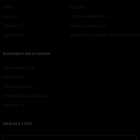
VIDEO
KLIJENTI
PODCAST
POLITIKA PRIVATNOSTI
ODRŽIVOST
PRAVILA KORIŠĆENJA
LEPŠI ŽIVOT
SMERNICE ZA PRIMENU VEŠTAČKE INTELI
BUSSINES INFO GROUP
ONLINE EDUKACIJE
IZDAVAŠTVO
MEDIJSKE OBUKE
ORGANIZACIJA DOGADJAJA
EKONOM I JA
NEWSLETTER