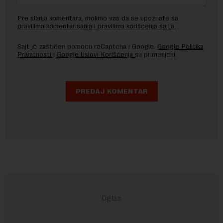
Pre slanja komentara, molimo vas da se upoznate sa
pravilima komentarisanja i pravilima korišćenja sajta.
Sajt je zaštićen pomocu reCaptcha i Google.
Google Politika
Privatnosti
i
Google Uslovi Korišćenja
su primenjeni.