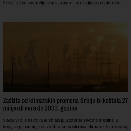
Srbije teško sastavlja kraj s krajem i preživljava od plate do
plate.U saopštenju piše ...
Zaštita od klimatskih promena Srbiju bi koštala 27
milijardi evra do 2033. godine
Vlada Srbije usvojila je Strategiju zaštite životne sredine, u
kojoj se procenjuje da zaštita od posledica klimatskih promena,