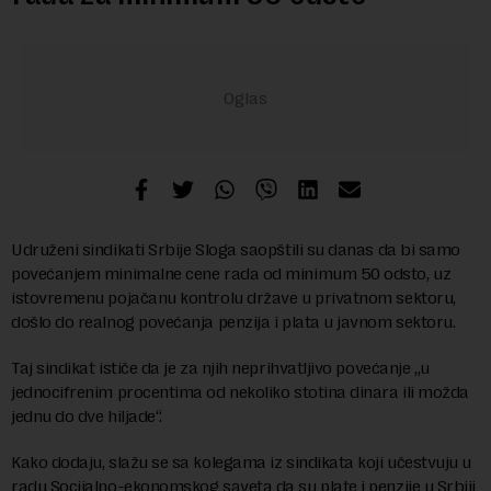
Udruženi sindikati Srbije Sloga saopštili su danas da bi samo
povećanjem minimalne cene rada od minimum 50 odsto, uz
istovremenu pojačanu kontrolu države u privatnom sektoru,
došlo do realnog povećanja penzija i plata u javnom sektoru.
Taj sindikat ističe da je za njih neprihvatljivo povećanje „u
jednocifrenim procentima od nekoliko stotina dinara ili možda
jednu do dve hiljade“.
Kako dodaju, slažu se sa kolegama iz sindikata koji učestvuju u
radu Socijalno-ekonomskog saveta da su plate i penzije u Srbiji