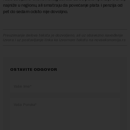
najniže u regionu, ali smatraju da povećanje plata i penzija od
pet do sedam odsto nije dovoljno.
Preuzimanje delova teksta je dozvoljeno, ali uz obavezno navođenje
izvora i uz postavljanje linka ka izvornom tekstu na novaekonomija.rs
OSTAVITE ODGOVOR