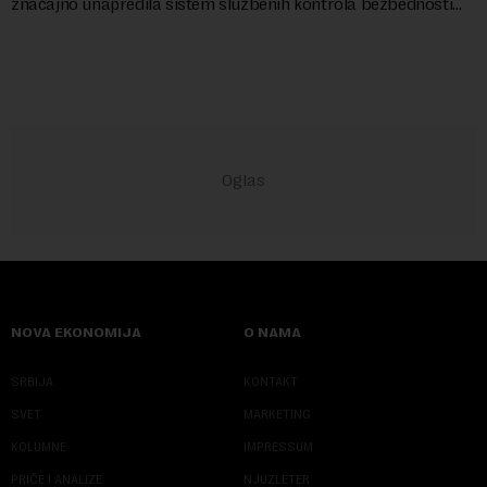
značajno unapredila sistem službenih kontrola bezbednosti
hrane biljnog porekla, te da k...
NOVA EKONOMIJA
O NAMA
SRBIJA
KONTAKT
SVET
MARKETING
KOLUMNE
IMPRESSUM
PRIČE I ANALIZE
NJUZLETER