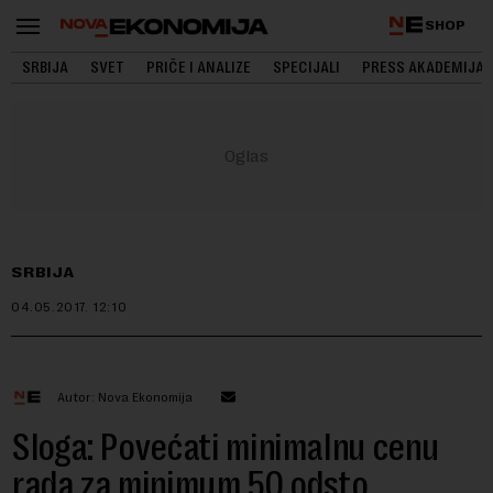
SHOP
SRBIJA
SVET
PRIČE I ANALIZE
SPECIJALI
PRESS AKADEMIJA
SRBIJA
04.05.2017.
12:10
Autor: Nova Ekonomija
Sloga: Povećati minimalnu cenu
rada za minimum 50 odsto