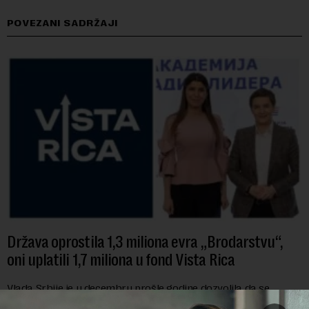
POVEZANI SADRŽAJI
Država oprostila 1,3 miliona evra „Brodarstvu“,
oni uplatili 1,7 miliona u fond Vista Rica
Vlada Srbije je u decembru prošle godine dozvolila da se
"Jugoslovenskom rečnom brodarstvu" otpiše više od 1,3