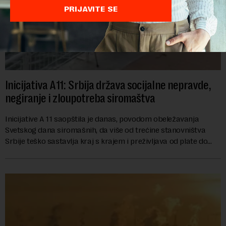
PRIJAVITE SE
Inicijativa A11: Srbija država socijalne nepravde,
negiranje i zloupotreba siromaštva
Inicijative A 11 saopštila je danas, povodom obeležavanja
Svetskog dana siromašnih, da više od trećine stanovništva
Srbije teško sastavlja kraj s krajem i preživljava od plate do
plate.U saopštenju piše ...