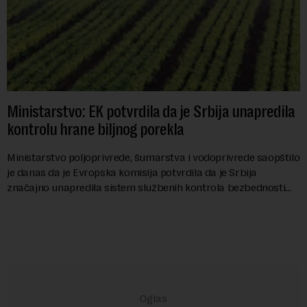
Ministarstvo: EK potvrdila da je Srbija unapredila
kontrolu hrane biljnog porekla
Ministarstvo poljoprivrede, šumarstva i vodoprivrede saopštilo
je danas da je Evropska komisija potvrdila da je Srbija
značajno unapredila sistem službenih kontrola bezbednosti
hrane biljnog porekla, te da k...