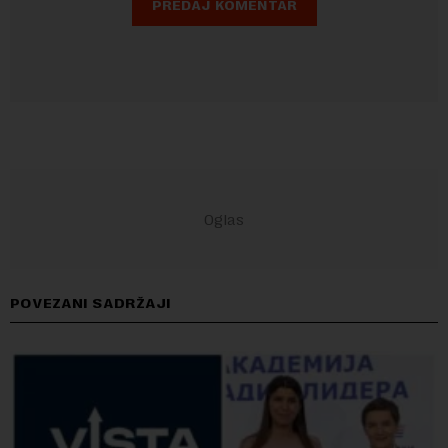
POVEZANI SADRŽAJI