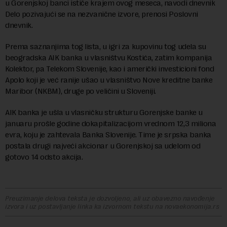
u Gorenjskoj banci ističe krajem ovog meseca, navodi dnevnik
Delo pozivajući se na nezvanične izvore, prenosi Poslovni
dnevnik.
Prema saznanjima tog lista, u igri za kupovinu tog udela su
beogradska AIK banka u vlasništvu Kostića, zatim kompanija
Kolektor, pa Telekom Slovenije, kao i američki investicioni fond
Apolo koji je već ranije ušao u vlasništvo Nove kreditne banke
Maribor (NKBM), druge po veličini u Sloveniji.
AIK banka je ušla u vlasničku strukturu Gorenjske banke u
januaru prošle godine dokapitalizacijom vrednom 12,3 miliona
evra, koju je zahtevala Banka Slovenije. Time je srpska banka
postala drugi najveći akcionar u Gorenjskoj sa udelom od
gotovo 14 odsto akcija.
Preuzimanje delova teksta je dozvoljeno, ali uz obavezno navođenje
izvora i uz postavljanje linka ka izvornom tekstu na novaekonomija.rs