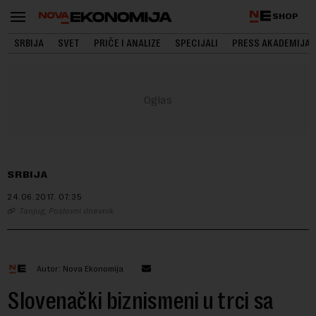
SHOP
SRBIJA
SVET
PRIČE I ANALIZE
SPECIJALI
PRESS AKADEMIJA
SRBIJA
24.06.2017.
07:35
Tanjug, Poslovni dnevnik
Autor: Nova Ekonomija
Slovenački biznismeni u trci sa