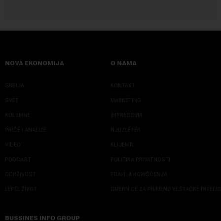
NOVA EKONOMIJA
O NAMA
SRBIJA
KONTAKT
SVET
MARKETING
KOLUMNE
IMPRESSUM
PRIČE I ANALIZE
NJUZLETER
VIDEO
KLIJENTI
PODCAST
POLITIKA PRIVATNOSTI
ODRŽIVOST
PRAVILA KORIŠĆENJA
LEPŠI ŽIVOT
SMERNICE ZA PRIMENU VEŠTAČKE INTELI
BUSSINES INFO GROUP