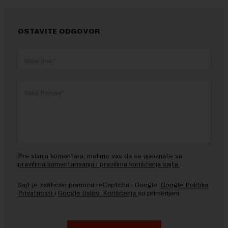
OSTAVITE ODGOVOR
Pre slanja komentara, molimo vas da se upoznate sa
pravilima komentarisanja i pravilima korišćenja sajta.
Sajt je zaštićen pomocu reCaptcha i Google.
Google Politika
Privatnosti
i
Google Uslovi Korišćenja
su primenjeni.