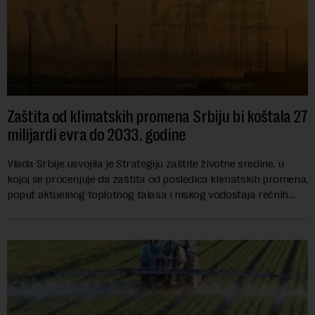
Zaštita od klimatskih promena Srbiju bi koštala 27
milijardi evra do 2033. godine
Vlada Srbije usvojila je Strategiju zaštite životne sredine, u
kojoj se procenjuje da zaštita od posledica klimatskih promena,
poput aktuelnog toplotnog talasa i niskog vodostaja rečnih
slivova, zahteva inve...