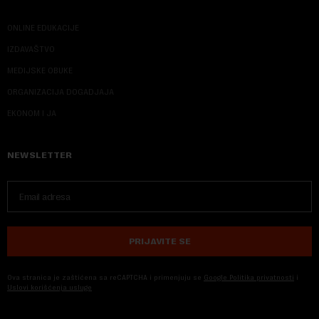
ONLINE EDUKACIJE
IZDAVAŠTVO
MEDIJSKE OBUKE
ORGANIZACIJA DOGADJAJA
EKONOM I JA
NEWSLETTER
PRIJAVITE SE
Ova stranica je zaštićena sa reCAPTCHA i primenjuju se
Google Politika privatnosti
i
Uslovi korišćenja usluge