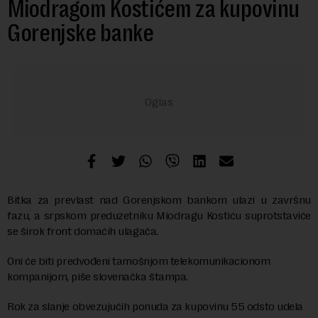
Miodragom Kostićem za kupovinu
Gorenjske banke
Bitka za prevlast nad Gorenjskom bankom ulazi u završnu
fazu, a srpskom preduzetniku Miodragu Kostiću suprotstaviće
se širok front domaćih ulagača.
Oni će biti predvođeni tamošnjom telekomunikacionom
kompanijom, piše slovenačka štampa.
Rok za slanje obvezujućih ponuda za kupovinu 55 odsto udela