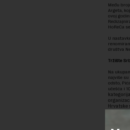
Među brojn
Argeta, ko
ovoj godin
Redizajnir
HoReCa se
U nastavku
renomiran
društva Ne
Tržište Srb
Na ukupan 
najviše su
odsto, Pić
učešća i 1
kategorij
organizac
Hrvatske s
koja je ra
U ukupnoj 
distribuci