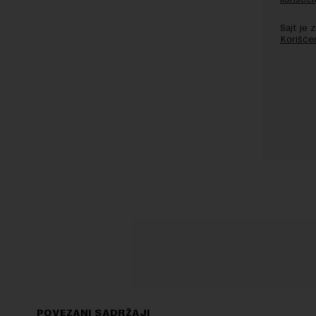
Sajt je
Korišće
POVEZANI SADRŽAJI