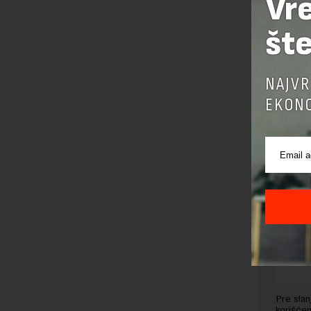
Vr
privatnih 
šte
Preuzimanje 
ka izvornom
NAJVR
EKONO
OSTAVI
Pre sla
korišćen