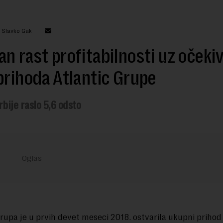
: Slavko Gak
n rast profitabilnosti uz očeki
prihoda Atlantic Grupe
rbije raslo 5,6 odsto
Grupa je u prvih devet meseci 2018. ostvarila ukupni prihod