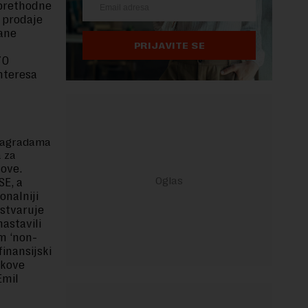
 prethodne
d prodaje
rane
PRIJAVITE SE
70
interesa
 nagradama
a za
dove.
SE, a
onalniji
ostvaruje
astavili
em ‘non-
finansijski
okove
Emil