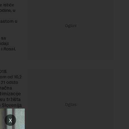
 ističe
odine, u
 rastom u
 sa
daji
i Rosal.
018.
tom od 10,2
 21 odsto
načna
timizacije
su tržišta
 Slovenija
x
a u
dnja