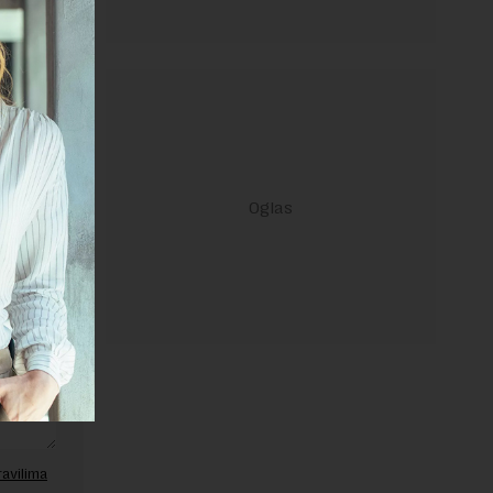
janje linka
ravilima