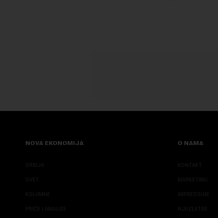
NOVA EKONOMIJA
O NAMA
SRBIJA
KONTAKT
SVET
MARKETING
KOLUMNE
IMPRESSUM
PRIČE I ANALIZE
NJUZLETER