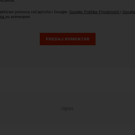
 zaštićen pomocu reCaptcha i Google.
Google Politika Privatnosti
i
Google
nja
su primenjeni.