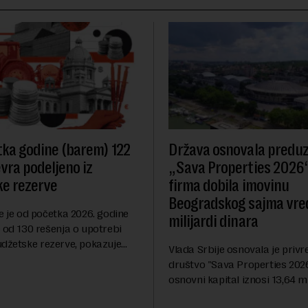
ka godine (barem) 122
Država osnovala predu
evra podeljeno iz
„Sava Properties 2026“
e rezerve
firma dobila imovinu
Beogradskog sajma vre
e je od početka 2026. godine
milijardi dinara
 od 130 rešenja o upotrebi
udžetske rezerve, pokazuje
Vlada Srbije osnovala je priv
dija Slobodne Evrope (RSE). U
društvo "Sava Properties 2026",
rešenja ne navodi se tačan
osnovni kapital iznosi 13,64 mi
 ...
dinara, a u koji je kao nenovča