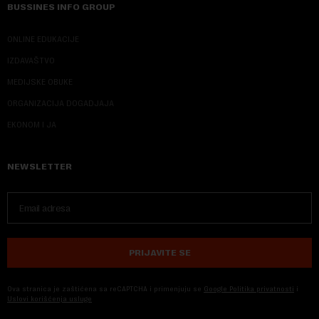
BUSSINES INFO GROUP
ONLINE EDUKACIJE
IZDAVAŠTVO
MEDIJSKE OBUKE
ORGANIZACIJA DOGADJAJA
EKONOM I JA
NEWSLETTER
PRIJAVITE SE
Ova stranica je zaštićena sa reCAPTCHA i primenjuju se
Google Politika privatnosti
i
Uslovi korišćenja usluge