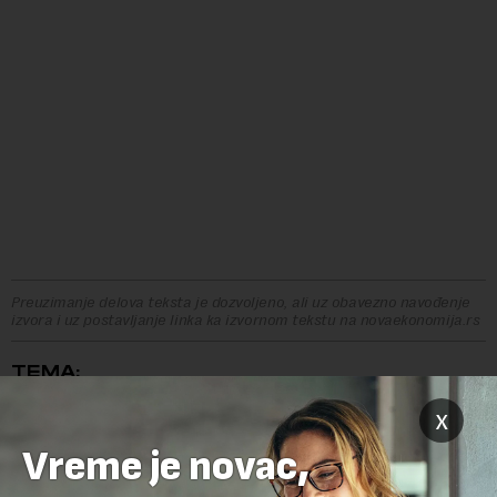
Preuzimanje delova teksta je dozvoljeno, ali uz obavezno navođenje
izvora i uz postavljanje linka ka izvornom tekstu na novaekonomija.rs
TEMA:
BC PARTNERS
BONUS
DRAGAN ŠOLAK
JUNAJTED GRUPA
x
TUŽBA
Vreme je novac,