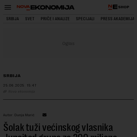
SHOP
SRBIJA
SVET
PRIČE I ANALIZE
SPECIJALI
PRESS AKADEMIJA
SRBIJA
25.06.2025.
15:47
Nova ekonomija
Autor: Dunja Marić
Šolak tuži većinskog vlasnika