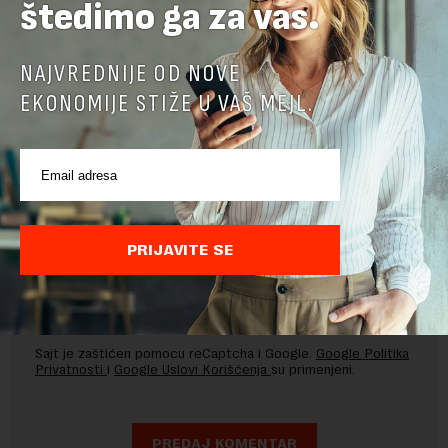
štedimo ga za vas.
OSTAVITE ODGOVOR
NAJVREDNIJE OD NOVE
EKONOMIJE STIŽE U VAŠ MEJL.
PRIJAVITE SE
Pre slanja komentara, molimo vas da se upoznate sa
pravilima komentarisanja i pravilima korišćenja sajta.
Sajt je zaštićen pomocu reCaptcha i Google.
Google Politika
Privatnosti
i
Google Uslovi Korišćenja
su primenjeni.