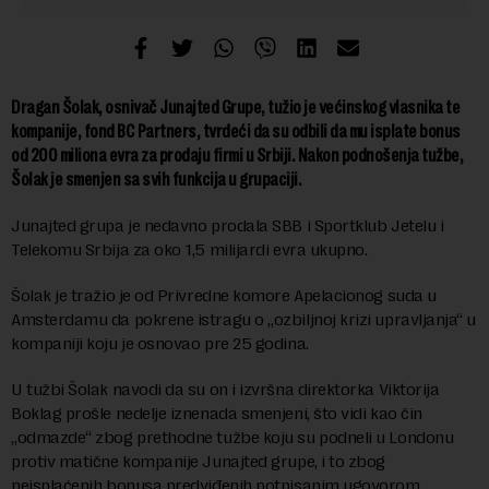
Dragan Šolak, osnivač Junajted Grupe, tužio je većinskog vlasnika te
kompanije, fond BC Partners, tvrdeći da su odbili da mu isplate bonus
od 200 miliona evra za prodaju firmi u Srbiji. Nakon podnošenja tužbe,
Šolak je smenjen sa svih funkcija u grupaciji.
Junajted grupa je nedavno prodala SBB i Sportklub Jetelu i
Telekomu Srbija za oko 1,5 milijardi evra ukupno.
Šolak je tražio je od Privredne komore Apelacionog suda u
Amsterdamu da pokrene istragu o „ozbiljnoj krizi upravljanja“ u
kompaniji koju je osnovao pre 25 godina.
U tužbi Šolak navodi da su on i izvršna direktorka Viktorija
Boklag prošle nedelje iznenada smenjeni, što vidi kao čin
„odmazde“ zbog prethodne tužbe koju su podneli u Londonu
protiv matične kompanije Junajted grupe, i to zbog
neisplaćenih bonusa predviđenih potpisanim ugovorom.