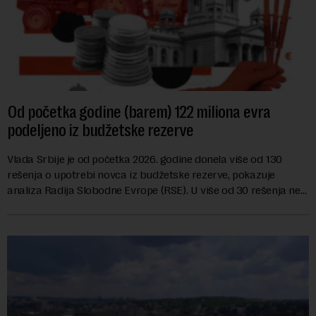
Od početka godine (barem) 122 miliona evra
podeljeno iz budžetske rezerve
Vlada Srbije je od početka 2026. godine donela više od 130
rešenja o upotrebi novca iz budžetske rezerve, pokazuje
analiza Radija Slobodne Evrope (RSE). U više od 30 rešenja ne
navodi se tačan iznos koji će ...