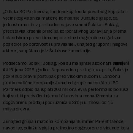
„Odluka BC Partners-a, londonskog fonda privatnog kapitala i
većinskog vlasnika matične kompanije Junajted grupe, da
jednostrano i bez prethodne najave smeni Šolaka i Boklag,
predstavlja kršenje principa korporativnog upravljanja prema
holandskom pravu i ima neposredne i dugoročne negativne
posledice po održivost i upravljanje Junajted grupom i njegove
aktere“, saopšteno je iz Šolakove kancelarije.
Podsećamo, Šolak i Boklag, koji su manjinski akcionari,
smenjeni
su
16. juna 2025. godine. Neposredno pre toga, u aprilu, Šolak je
pokrenuo pravni postupak pred Visokim sudom u Londonu
protiv matične kompanije Junajted grupe, nakon što je BC
Partners odbio da isplati 200 miliona evra performans bonusa
koji su bili predviđeni njemu i članovima menadžmenta za
dogovorenu prodaju podružnica u Srbiji u iznosu od 1,5
milijardi evra.
Junajted grupa i matična kompanija Summer Parent takođe,
navodi se, odlažu isplatu prethodno dogovorene dividende, koja