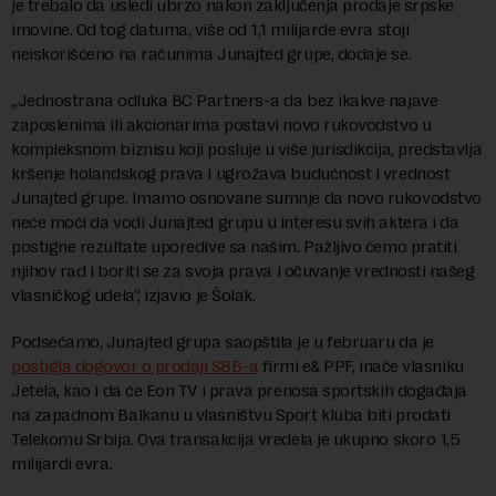
je trebalo da usledi ubrzo nakon zaključenja prodaje srpske
imovine. Od tog datuma, više od 1,1 milijarde evra stoji
neiskorišćeno na računima Junajted grupe, dodaje se.
„Jednostrana odluka BC Partners-a da bez ikakve najave
zaposlenima ili akcionarima postavi novo rukovodstvo u
kompleksnom biznisu koji posluje u više jurisdikcija, predstavlja
kršenje holandskog prava i ugrožava budućnost i vrednost
Junajted grupe. Imamo osnovane sumnje da novo rukovodstvo
neće moći da vodi Junajted grupu u interesu svih aktera i da
postigne rezultate uporedive sa našim. Pažljivo ćemo pratiti
njihov rad i boriti se za svoja prava i očuvanje vrednosti našeg
vlasničkog udela“, izjavio je Šolak.
Podsećamo, Junajted grupa saopštila je u februaru da je
postigla dogovor o prodaji SBB-a
firmi e& PPF, inače vlasniku
Jetela, kao i da će Eon TV i prava prenosa sportskih događaja
na zapadnom Balkanu u vlasništvu Sport kluba biti prodati
Telekomu Srbija. Ova transakcija vredela je ukupno skoro 1,5
milijardi evra.