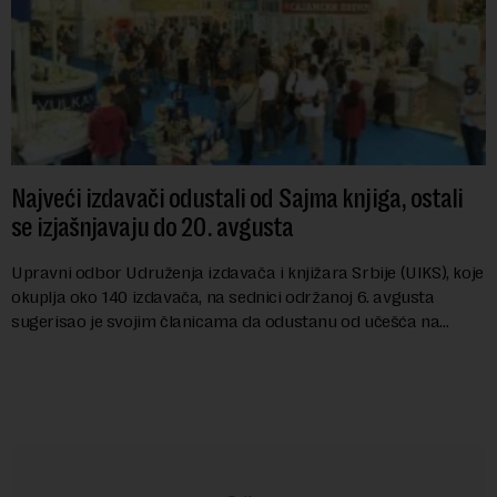
Najveći izdavači odustali od Sajma knjiga, ostali
se izjašnjavaju do 20. avgusta
Upravni odbor Udruženja izdavača i knjižara Srbije (UIKS), koje
okuplja oko 140 izdavača, na sednici održanoj 6. avgusta
sugerisao je svojim članicama da odustanu od učešća na
predstojećem Sajmu knjiga. Vrem...