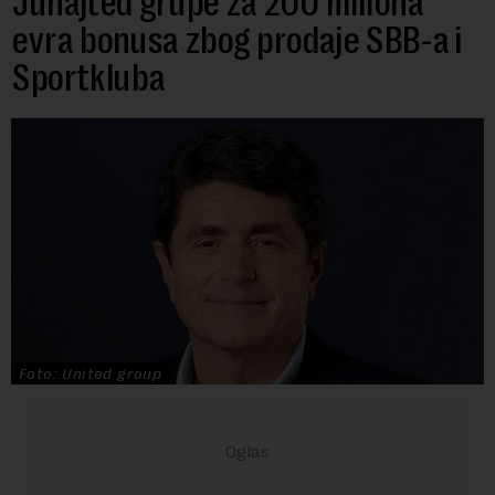
Junajted grupe za 200 miliona
evra bonusa zbog prodaje SBB-a i
Sportkluba
Foto: United group