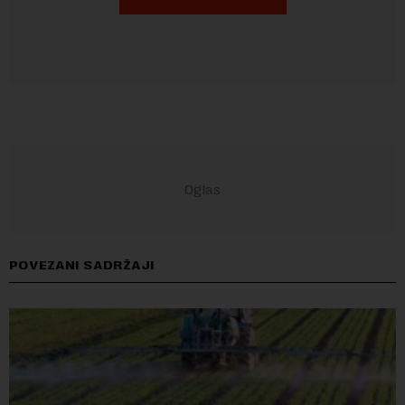
POVEZANI SADRŽAJI