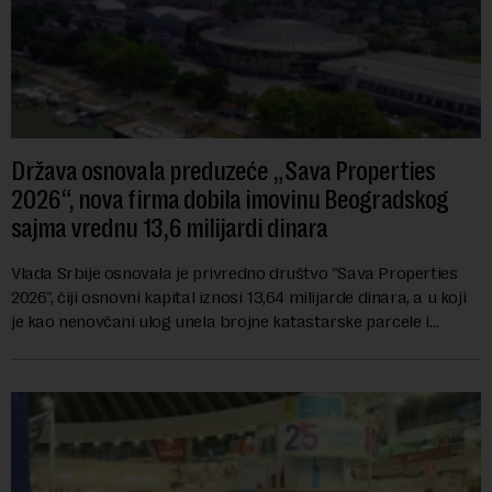
Država osnovala preduzeće „Sava Properties
2026“, nova firma dobila imovinu Beogradskog
sajma vrednu 13,6 milijardi dinara
Vlada Srbije osnovala je privredno društvo "Sava Properties
2026", čiji osnovni kapital iznosi 13,64 milijarde dinara, a u koji
je kao nenovčani ulog unela brojne katastarske parcele i
objekte u okviru kompl...