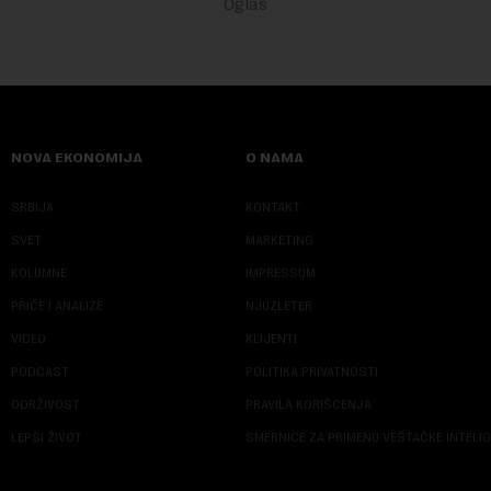
NOVA EKONOMIJA
O NAMA
SRBIJA
KONTAKT
SVET
MARKETING
KOLUMNE
IMPRESSUM
PRIČE I ANALIZE
NJUZLETER
VIDEO
KLIJENTI
PODCAST
POLITIKA PRIVATNOSTI
ODRŽIVOST
PRAVILA KORIŠĆENJA
LEPŠI ŽIVOT
SMERNICE ZA PRIMENU VEŠTAČKE INTELI