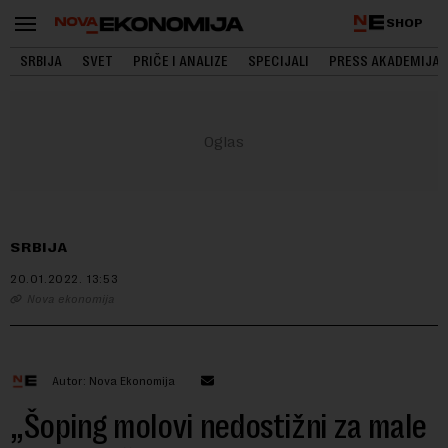
SHOP
SRBIJA
SVET
PRIČE I ANALIZE
SPECIJALI
PRESS AKADEMIJA
SRBIJA
20.01.2022.
13:53
Nova ekonomija
Autor: Nova Ekonomija
„Šoping molovi nedostižni za male