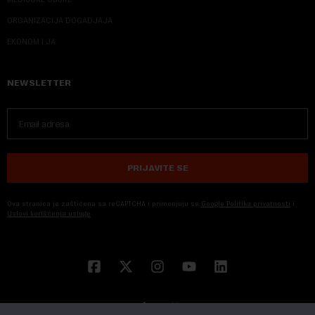
ORGANIZACIJA DOGADJAJA
EKONOM I JA
NEWSLETTER
PRIJAVITE SE
Ova stranica je zaštićena sa reCAPTCHA i primenjuju se
Google Politika privatnosti
i
Uslovi korišćenja usluge