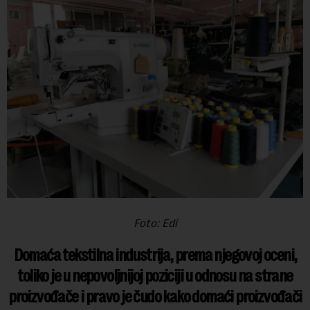
Foto: Edi
Domaća tekstilna industrija, prema njegovoj oceni,
toliko je u nepovoljnijoj poziciji u odnosu na strane
proizvođače i pravo je čudo kako domaći proizvođači