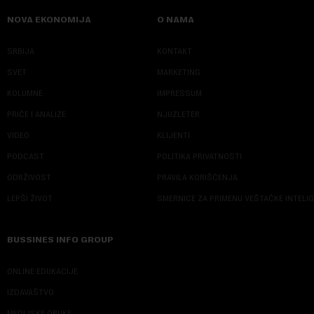
NOVA EKONOMIJA
O NAMA
SRBIJA
KONTAKT
SVET
MARKETING
KOLUMNE
IMPRESSUM
PRIČE I ANALIZE
NJUZLETER
VIDEO
KLIJENTI
PODCAST
POLITIKA PRIVATNOSTI
ODRŽIVOST
PRAVILA KORIŠĆENJA
LEPŠI ŽIVOT
SMERNICE ZA PRIMENU VEŠTAČKE INTELI
BUSSINES INFO GROUP
ONLINE EDUKACIJE
IZDAVAŠTVO
MEDIJSKE OBUKE