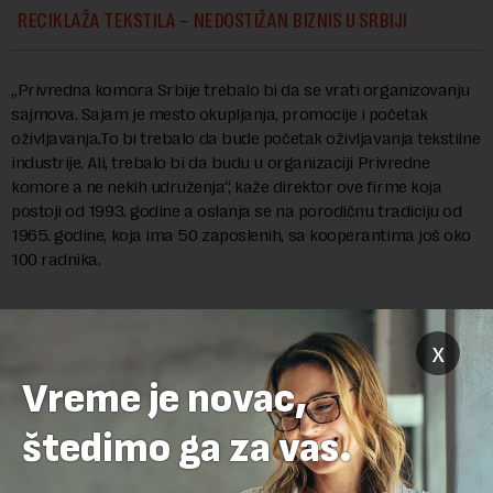
RECIKLAŽA TEKSTILA – NEDOSTIŽAN BIZNIS U SRBIJI
„Privredna komora Srbije trebalo bi da se vrati organizovanju
sajmova. Sajam je mesto okupljanja, promocije i početak
oživljavanja.To bi trebalo da bude početak oživljavanja tekstilne
industrije. Ali, trebalo bi da budu u organizaciji Privredne
komore a ne nekih udruženja“, kaže direktor ove firme koja
postoji od 1993. godine a oslanja se na porodičnu tradiciju od
1965. godine, koja ima 50 zaposlenih, sa kooperantima još oko
100 radnika.
x
Preuzimanje delova teksta je dozvoljeno, ali uz obavezno navođenje
izvora i uz postavljanje linka ka izvornom tekstu na novaekonomija.rs
Vreme je novac,
štedimo ga za vas.
OSTAVITE ODGOVOR