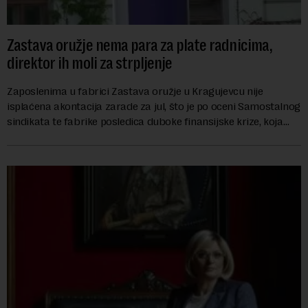
Zastava oružje nema para za plate radnicima,
direktor ih moli za strpljenje
Zaposlenima u fabrici Zastava oružje u Kragujevcu nije
isplaćena akontacija zarade za jul, što je po oceni Samostalnog
sindikata te fabrike posledica duboke finansijske krize, koja
ugrožava egzistenciju 2.20...