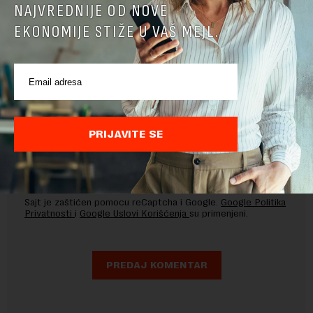
NAJVREDNIJE OD NOVE
EKONOMIJE STIŽE U VAŠ MEJL.
PRIJAVITE SE
Pre slanja komentara, molimo vas da se upoznate sa
pravilima komentarisanja i pravilima korišćenja sajta.
Sajt je zaštićen pomocu reCaptcha i Google.
Google Politika
Privatnosti
i
Google Uslovi Korišćenja
su primenjeni.