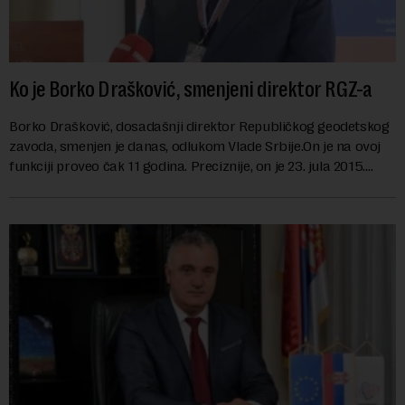
Ko je Borko Drašković, smenjeni direktor RGZ-a
Borko Drašković, dosadašnji direktor Republičkog geodetskog
zavoda, smenjen je danas, odlukom Vlade Srbije.On je na ovoj
funkciji proveo čak 11 godina. Preciznije, on je 23. jula 2015.
izabran za v.d. di...