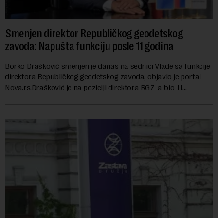
Smenjen direktor Republičkog geodetskog
zavoda: Napušta funkciju posle 11 godina
Borko Drašković smenjen je danas na sednici Vlade sa funkcije
direktora Republičkog geodetskog zavoda, objavio je portal
Nova.rs.Drašković je na poziciji direktora RGZ-a bio 11
godina.Kako piše Nova....