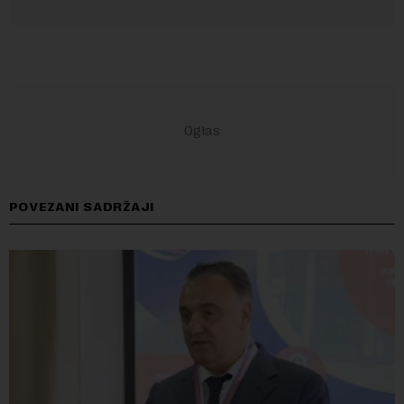
POVEZANI SADRŽAJI