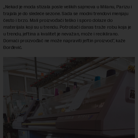
„Nekad je moda stizala posle velikih sajmova u Milanu, Parizu i
trajala je do sledeće sezone. Sada se modni trendovi menjaju
često i brzo. Mali proizvođači teško i sporo dolaze do
materijala koji su u trendu. Potrošači danas traže robu koja je
u trendu, jeftina a kvalitet je nevažan, može i reciklirano.
Domaći proizvođač ne može napraviti jeftin proizvod“, kaže
Đorđević.