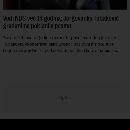
Vodi NBS već 14 godina: Jorgovanka Tabaković
građanima poklonila pesmu
Tokom četrnaest godina mandata guvernera Jorgovanke
Tabaković, ekonomska slika Srbije i poslovni ambijent su
trajno unapređeni kroz doslednu politiku i koordinaciju sa
Vladom, saopštila je Narodna banka Srbi...