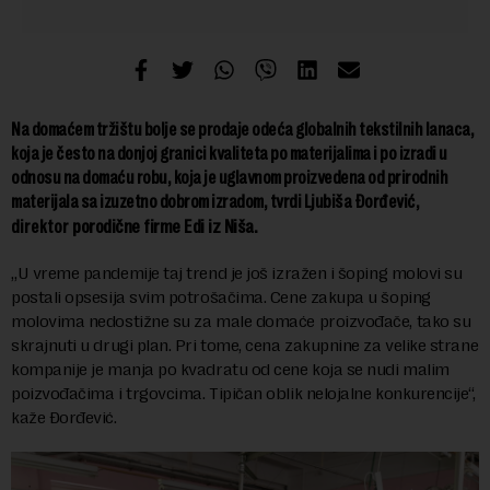
Na domaćem tržištu bolje se prodaje odeća globalnih tekstilnih lanaca,
koja je često na donjoj granici kvaliteta po materijalima i po izradi u
odnosu na domaću robu, koja je uglavnom proizvedena od prirodnih
materijala sa izuzetno dobrom izradom, tvrdi Ljubiša Đorđević,
porodične firme Edi iz Niša.
direktor
„U vreme pandemije taj trend je još izražen i šoping molovi su
postali opsesija svim potrošačima. Cene zakupa u šoping
molovima nedostižne su za male domaće proizvođače, tako su
skrajnuti u drugi plan. Pri tome, cena zakupnine za velike strane
kompanije je manja po kvadratu od cene koja se nudi malim
poizvođačima i trgovcima. Tipičan oblik nelojalne konkurencije“,
kaže Đorđević.