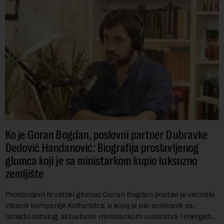
Ko je Goran Bogdan, poslovni partner Dubravke
Đedović Handanović: Biografija proslavljenog
glumca koji je sa ministarkom kupio luksuzno
zemljište
Proslavljeni hrvatski glumac Goran Bogdan postao je većinski
vlasnik kompanije Kulturistra, u kojoj je bio suvlasnik sa,
između ostalog, aktuelnom ministarkom rudarstva i energetike