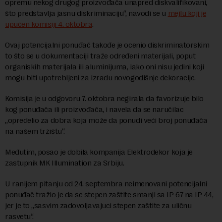
opremu nekog drugog proizvođača unapred diskvalifikovani,
što predstavlja jasnu diskriminaciju“, navodi se u
mejlu koji je
upućen komisiji 4. oktobra
.
Ovaj potencijalni ponuđač takođe je ocenio diskriminatorskim
to što se u dokumentaciji traže određeni materijali, poput
organiskih materijala ili aluminijuma, iako oni nisu jedini koji
mogu biti upotrebljeni za izradu novogodišnje dekoracije.
Komisija je u odgovoru 7. oktobra negirala da favorizuje bilo
kog ponuđača ili proizvođača, i navela da se naručilac
„opredelio za dobra koja može da ponudi veći broj ponuđača
na našem tržištu“.
Međutim, posao je dobila kompanija Elektrodekor koja je
zastupnik MK Illumination za Srbiju.
U ranijem pitanju od 24. septembra neimenovani potencijalni
ponuđač tražio je da se stepen zaštite smanji sa IP 67 na IP 44,
jer je to „sasvim zadovoljavajuci stepen zaštite za uličnu
rasvetu“.