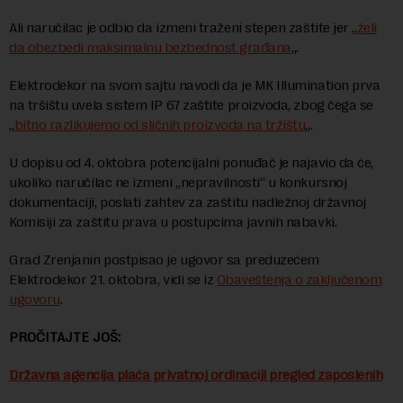
Ali naručilac je odbio da izmeni traženi stepen zaštite jer „
želi
da obezbedi maksimalnu bezbednost građana
„.
Elektrodekor na svom sajtu navodi da je MK Illumination prva
na tršištu uvela sistem IP 67 zaštite proizvoda, zbog čega se
„
bitno razlikujemo od sličnih proizvoda na tržištu
„.
U dopisu od 4. oktobra potencijalni ponuđač je najavio da će,
ukoliko naručilac ne izmeni „nepravilnosti“ u konkursnoj
dokumentaciji, poslati zahtev za zaštitu nadležnoj državnoj
Komisiji za zaštitu prava u postupcima javnih nabavki.
Grad Zrenjanin postpisao je ugovor sa preduzećem
Elektrodekor 21. oktobra, vidi se iz
Obaveštenja o zaključenom
ugovoru
.
PROČITAJTE JOŠ:
Državna agencija plaća privatnoj ordinaciji pregled zaposlenih