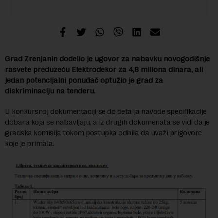
Grad Zrenjanin dodelio je ugovor za nabavku novogodišnje
rasvete preduzeću Elektrodekor za 4,8 miliona dinara, ali
jedan potencijalni ponuđač optužio je grad za
diskriminaciju na tenderu.
U konkursnoj dokumentaciji se do detalja navode specifikacije
dobara koja se nabavljaju, a iz drugih dokumenata se vidi da je
gradska komisija tokom postupka odbila da uvaži prigovore
koje je primala.