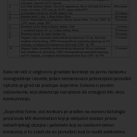
Kako se vidi iz odgovora gradske komisije za javnu nabavku
novogodišnje rasvete, jedan neimenovani potencijalni ponuđač
optužio je grad da postupa suprotno Zakonu o javnim
nabavkama, koji obavezuje naručioca da omogući što veću
konkurenciju.
„Suprotno tome, vaš konkurs je urađen na osnovu kataloga
proizvoda MK illumination koji je isključivi nosilac prava
industrijskog dizajna i patenata koji su sastavni delovi
konkursa, a to znači da su ponuđači koji bi nudili adekvatnu