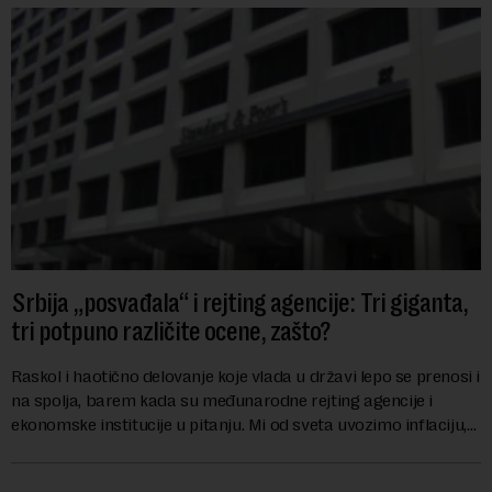
Srbija „posvađala“ i rejting agencije: Tri giganta,
tri potpuno različite ocene, zašto?
Raskol i haotično delovanje koje vlada u državi lepo se prenosi i
na spolja, barem kada su međunarodne rejting agencije i
ekonomske institucije u pitanju. Mi od sveta uvozimo inflaciju,
robu lošijeg kvalitet...