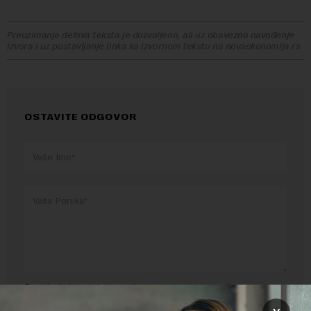
Preuzimanje delova teksta je dozvoljeno, ali uz obavezno navođenje
izvora i uz postavljanje linka ka izvornom tekstu na novaekonomija.rs
OSTAVITE ODGOVOR
Pre slanja komentara, molimo vas da se upoznate sa
pravilima komentarisanja i pravilima korišćenja sajta.