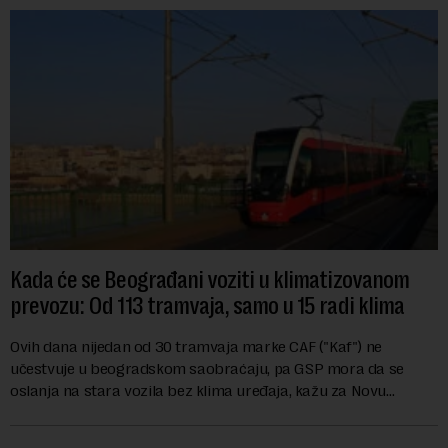
Kada će se Beograđani voziti u klimatizovanom
prevozu: Od 113 tramvaja, samo u 15 radi klima
Ovih dana nijedan od 30 tramvaja marke CAF ("Kaf") ne
učestvuje u beogradskom saobraćaju, pa GSP mora da se
oslanja na stara vozila bez klima uređaja, kažu za Novu
ekonomiju iz Sindikata Centar – GSP i Centr...