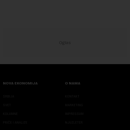
u Vladi Srbije, Dubravkom...
NOVA EKONOMIJA
O NAMA
SRBIJA
KONTAKT
SVET
MARKETING
KOLUMNE
IMPRESSUM
PRIČE I ANALIZE
NJUZLETER