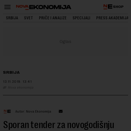
SHOP
SRBIJA
SVET
PRIČE I ANALIZE
SPECIJALI
PRESS AKADEMIJA
SRBIJA
13.11.2019.
13:41
Nova ekonomija
Autor: Nova Ekonomija
Sporan tender za novogodišnju