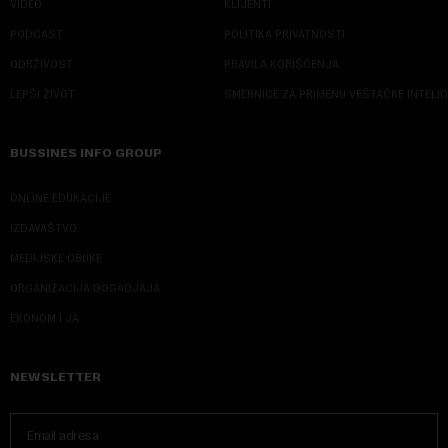
VIDEO
KLIJENTI
PODCAST
POLITIKA PRIVATNOSTI
ODRŽIVOST
PRAVILA KORIŠĆENJA
LEPŠI ŽIVOT
SMERNICE ZA PRIMENU VEŠTAČKE INTELI
BUSSINES INFO GROUP
ONLINE EDUKACIJE
IZDAVAŠTVO
MEDIJSKE OBUKE
ORGANIZACIJA DOGADJAJA
EKONOM I JA
NEWSLETTER