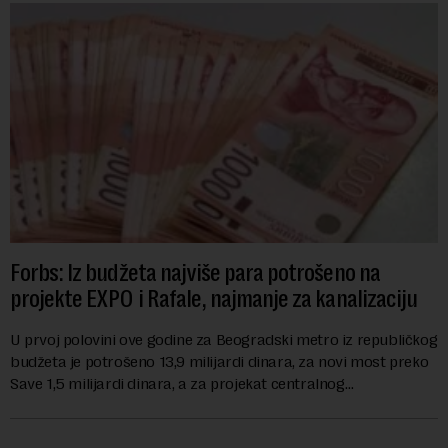
Forbs: Iz budžeta najviše para potrošeno na
projekte EXPO i Rafale, najmanje za kanalizaciju
U prvoj polovini ove godine za Beogradski metro iz republičkog
budžeta je potrošeno 13,9 milijardi dinara, za novi most preko
Save 1,5 milijardi dinara, a za projekat centralnog
kanalizacionog sistema u Beog...