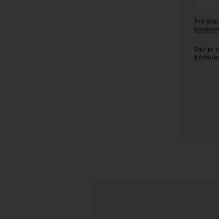
Pre sla
korišćen
Sajt je
Korišće