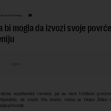
: Nova Ekonomija
a bi mogla da izvozi svoje povrće
niju
a nema vojođanske ravnice, pa su nam troškovi proizvod
Vojvodinu, ne znate šta imate, rekao je Dejan Židan s
poljoprivrede.