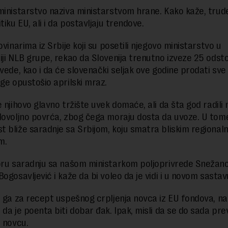
ministarstvo naziva ministarstvom hrane. Kako kaže, trud
tiku EU, ali i da postavljaju trendove.
ovinarima iz Srbije koji su posetili njegovo ministarstvo u
iji NLB grupe, rekao da Slovenija trenutno izveze 25 odst
zvede, kao i da će slovenački seljak ove godine prodati sve
oge opustošio aprilski mraz.
e njihovo glavno tržište uvek domaće, ali da šta god radili
dovoljno povrća, zbog čega moraju dosta da uvoze. U tome
 bliže saradnje sa Srbijom, koju smatra bliskim regional
m.
bru saradnju sa našom ministarkom poljoprivrede Sneža
Bogosavljević i kaže da bi voleo da je vidi i u novom sasta
o ga za recept uspešnog crpljenja novca iz EU fondova, na 
 da je poenta biti dobar đak. Ipak, misli da se do sada pre
o novcu.