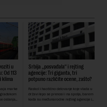
oziti u
Srbija „posvađala“ i rejting
: Od 113
agencije: Tri giganta, tri
i klima
potpuno različite ocene, zašto?
mvaja marke
Raskol i haotično delovanje koje vlada u
eogradskom
državi lepo se prenosi i na spolja, barem
e oslanja
kada su međunarodne rejting agencije i
đaja, kažu
ekonomske institucije u pitanju. Mi od