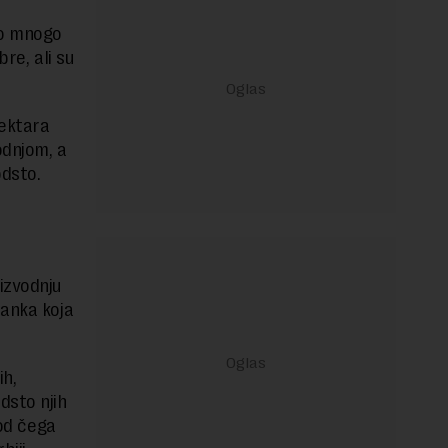
mo mnogo
bre, ali su
ektara
odnjom, a
odsto.
izvodnju
banka koja
ih,
dsto njih
 od čega