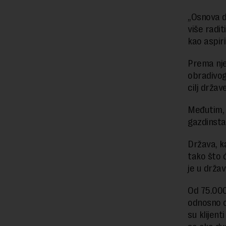
„Osnova d
više radit
kao aspiri
Prema nje
obradivog
cilj drža
Međutim, 
gazdinstav
Država, k
tako što 
je u drža
Od 75.000 
odnosno o
su klijent