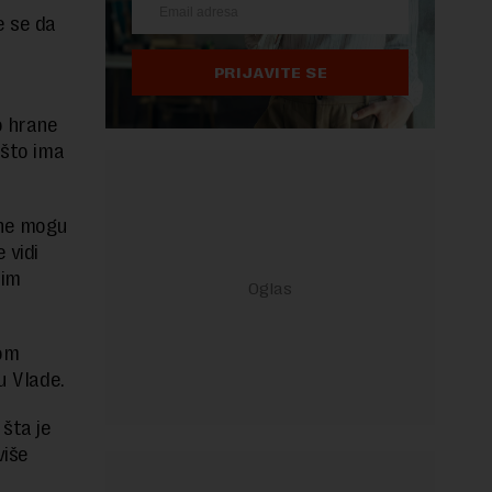
e se da
PRIJAVITE SE
o hrane
 što ima
 ne mogu
 vidi
nim
nom
vu Vlade.
šta je
više