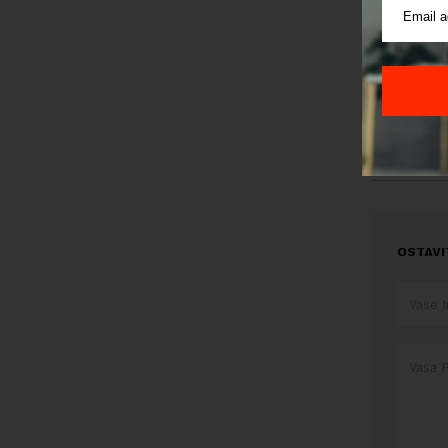
posebno.Ko
povremenim
EPSu, ugla
znaju svi 
investicije
zaposlenih
smanji bro
stolicu.
OSTAVI