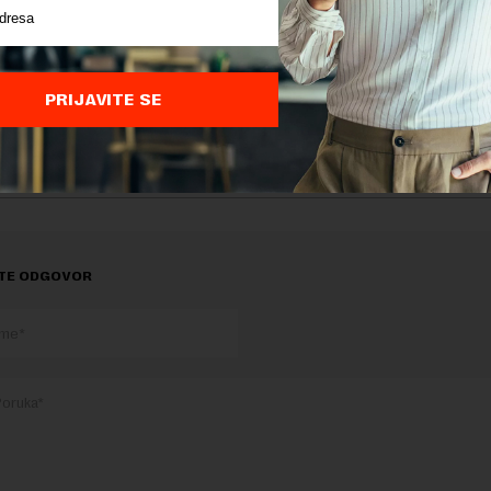
liko su na neodredjeno, odredjeno,po ugovoru o delu, po ugov
 i privremenim poslovima.Svi njihovi mitingaši i botovi smešt
vnom na odredjeno vreme. U svakom gradu gde imaju svoje obj
gradjani. Tek onda neka izadju sa konkretnom računicom-koliko
, koliko na tekuća održavanja, koliko za reprezentaciju i koliko 
PRIJAVITE SE
 i da vidimo koliko realno treba da se poveća cena struje ali i k
j zaposlenih, od kojih neki i ne dolaze na posao a dosta ih deli 
TE ODGOVOR