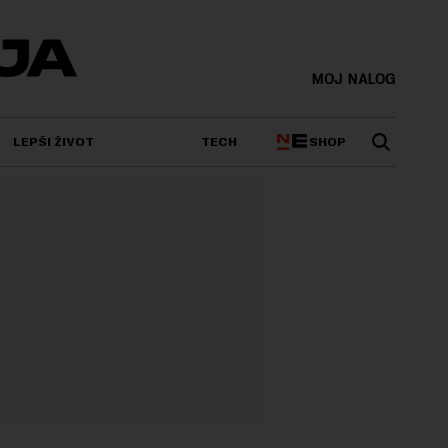
MOJ NALOG
SHOP
LEPŠI ŽIVOT
TECH