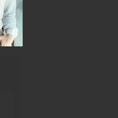
oru o
eni su u
ekte, to
 troše na
za plate
oliko da se
jednu