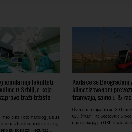
ajpopularniji fakulteti
Kada će se Beograđani v
dima u Srbiji, a koje
klimatizovanom prevozu
zapravo traži tržište
tramvaja, samo u 15 rad
Ovih dana nijedan od 30 tra
CAF ("Kaf") ne učestvuje u b
, medicina i stomatologija su i
saobraćaju, pa GSP mora da s
 prvim izborima maturanata,
na stara vozila bez klima ure
eno su pokazali rezultati