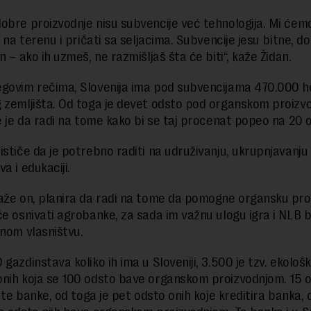
obre proizvodnje nisu subvencije već tehnologija. Mi će
i na terenu i pričati sa seljacima. Subvencije jesu bitne, do
n – ako ih uzmeš, ne razmišljaš šta će biti“, kaže Židan.
govim rečima, Slovenija ima pod subvencijama 470.000 h
 zemljišta. Od toga je devet odsto pod organskom proizv
ve je da radi na tome kako bi se taj procenat popeo na 20 
ističe da je potrebno raditi na udruživanju, ukrupnjavanju
a i edukaciji.
aže on, planira da radi na tome da pomogne organsku pro
će osnivati agrobanke, za sada im važnu ulogu igra i NLB 
vnom vlasništvu.
gazdinstava koliko ih ima u Sloveniji, 3.500 je tzv. ekološk
nih koja se 100 odsto bave organskom proizvodnjom. 15 o
i te banke, od toga je pet odsto onih koje kreditira banka,