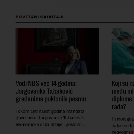
POVEZANI SADRŽAJI
Vodi NBS već 14 godina:
Koji su n
Jorgovanka Tabaković
među mla
građanima poklonila pesmu
diplome 
rada?
Tokom četrnaest godina mandata
guvernera Jorgovanke Tabaković,
Psihologija
ekonomska slika Srbije i poslovni
dalje među
ambijent su trajno unapređeni kroz
nedvosmisl