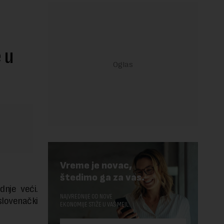
 u
Vreme je novac,
štedimo ga za vas.
nje veći.
NAJVREDNIJE OD NOVE
lovenački
EKONOMIJE STIŽE U VAŠ MEJL.