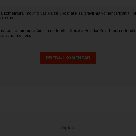
nja komentara, molimo vas da se upoznate sa
pravilima komentarisanja i p
ja sajta.
 zaštićen pomocu reCaptcha i Google.
Google Politika Privatnosti
i
Google
nja
su primenjeni.