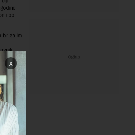
biji
 godine
on i po
a briga im
ovnik,
x
janje linka
REPLY
 firmi