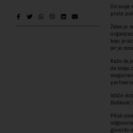
On svoje 
prate poli
Židan je n
organizac
koju proi
jer je mn
Kaže da j
da imaju 
mogućnost
partnero
Ističe do
Bošković 
Pitali sm
odgovorio
govorilo 