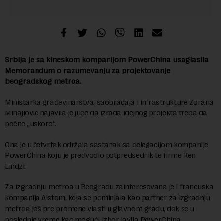
Srbija je sa kineskom kompanijom PowerChina usaglasila
Memorandum o razumevanju za projektovanje
beogradskog metroa.
Ministarka građevinarstva, saobraćaja i infrastrukture Zorana
Mihajlović najavila je juče da izrada idejnog projekta treba da
počne „uskoro“.
Ona je u četvrtak održala sastanak sa delegacijom kompanije
PowerChina koju je predvodio potpredsednik te firme Ren
Lindži.
Za izgradnju metroa u Beogradu zainteresovana je i francuska
kompanija Alstom, koja se pominjala kao partner za izgradnju
metroa još pre promene vlasti u glavnom gradu, dok se u
poslednje vreme kao mogući izbor javlja PowerChina.