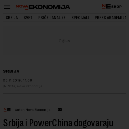
SHOP
SRBIJA
SVET
PRIČE I ANALIZE
SPECIJALI
PRESS AKADEMIJA
SRBIJA
08.11.2019.
11:08
Beta, Nova ekonomija
Autor: Nova Ekonomija
Srbija i PowerChina dogovaraju