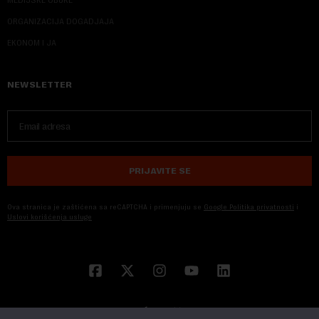
ORGANIZACIJA DOGADJAJA
EKONOM I JA
NEWSLETTER
PRIJAVITE SE
Ova stranica je zaštićena sa reCAPTCHA i primenjuju se
Google Politika privatnosti
i
Uslovi korišćenja usluge