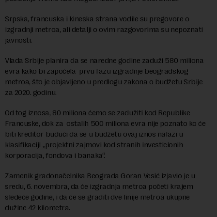
Srpska, francuska i kineska strana vodile su pregovore o
izgradnji metroa, ali detalji o ovim razgovorima su nepoznati
javnosti.
Vlada Srbije planira da se naredne godine zaduži 580 miliona
evra kako bi započela prvu fazu izgradnje beogradskog
metroa, što je objavljeno u predlogu zakona o budžetu Srbije
za 2020. godinu.
Od tog iznosa, 80 miliona ćemo se zadužiti kod Republike
Francuske, dok za ostalih 500 miliona evra nije poznato ko će
biti kreditor budući da se u budžetu ovaj iznos nalazi u
klasifikaciji „projektni zajmovi kod stranih investicionih
korporacija, fondova i banaka“.
Zamenik gradonačelnika Beograda Goran Vesić izjavio je u
sredu, 6. novembra, da će izgradnja metroa početi krajem
sledeće godine, i da će se graditi dve linije metroa ukupne
dužine 42 kilometra.