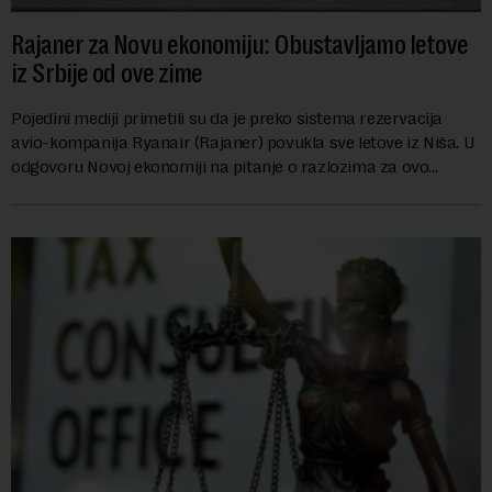
Rajaner za Novu ekonomiju: Obustavljamo letove
iz Srbije od ove zime
Pojedini mediji primetili su da je preko sistema rezervacija
avio-kompanija Ryanair (Rajaner) povukla sve letove iz Niša. U
odgovoru Novoj ekonomiji na pitanje o razlozima za ovo
povlačenje, ovaj avio-gigant...