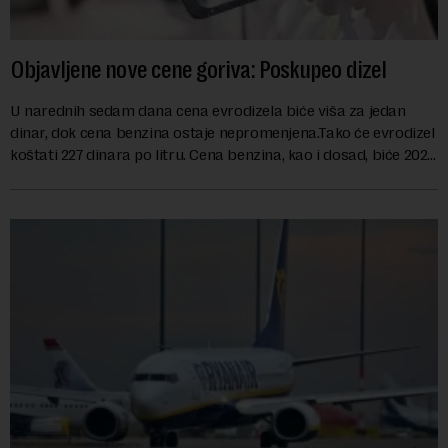
Objavljene nove cene goriva: Poskupeo dizel
U narednih sedam dana cena evrodizela biće viša za jedan
dinar, dok cena benzina ostaje nepromenjena.Tako će evrodizel
koštati 227 dinara po litru. Cena benzina, kao i dosad, biće 202
dinara po litru. ...