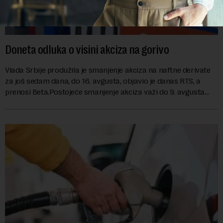
Doneta odluka o visini akciza na gorivo
Vlada Srbije produžila je smanjenje akciza na naftne derivate
za još sedam dana, do 16. avgusta, objavio je danas RTS, a
prenosi Beta.Postojeće smanjenje akciza važi do 9. avgusta
kao mera ublažavanja po...