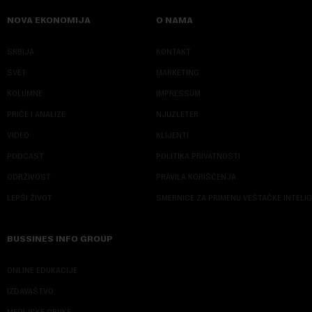
NOVA EKONOMIJA
O NAMA
SRBIJA
KONTAKT
SVET
MARKETING
KOLUMNE
IMPRESSUM
PRIČE I ANALIZE
NJUZLETER
VIDEO
KLIJENTI
PODCAST
POLITIKA PRIVATNOSTI
ODRŽIVOST
PRAVILA KORIŠĆENJA
LEPŠI ŽIVOT
SMERNICE ZA PRIMENU VEŠTAČKE INTELI
BUSSINES INFO GROUP
ONLINE EDUKACIJE
IZDAVAŠTVO
MEDIJSKE OBUKE