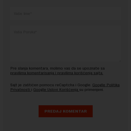
Pre slanja komentara, molimo vas da se upoznate sa
pravilima komentarisanja i pravilima korišćenja sajta.
Sajt je zaštićen pomocu reCaptcha i Google.
Google Politika
Privatnosti
i
Google Uslovi Korišćenja
su primenjeni.