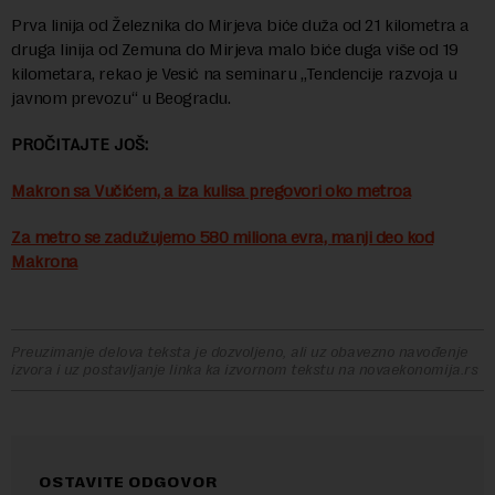
Prva linija od Železnika do Mirjeva biće duža od 21 kilometra a
druga linija od Zemuna do Mirjeva malo biće duga više od 19
kilometara, rekao je Vesić na seminaru „Tendencije razvoja u
javnom prevozu“ u Beogradu.
PROČITAJTE JOŠ:
Makron sa Vučićem, a iza kulisa pregovori oko metroa
Za metro se zadužujemo 580 miliona evra, manji deo kod
Makrona
Preuzimanje delova teksta je dozvoljeno, ali uz obavezno navođenje
izvora i uz postavljanje linka ka izvornom tekstu na novaekonomija.rs
OSTAVITE ODGOVOR