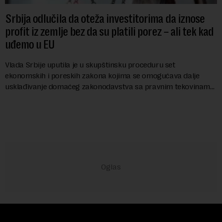
Srbija odlučila da oteža investitorima da iznose
profit iz zemlje bez da su platili porez – ali tek kad
uđemo u EU
Vlada Srbije uputila je u skupštinsku proceduru set
ekonomskih i poreskih zakona kojima se omogućava dalje
usklađivanje domaćeg zakonodavstva sa pravnim tekovinama
Evropske unije i ispunjavaju obaveze predvi...