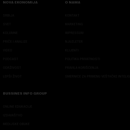
NOVA EKONOMIJA
O NAMA
SRBIJA
KONTAKT
SVET
MARKETING
KOLUMNE
IMPRESSUM
PRIČE I ANALIZE
NJUZLETER
VIDEO
KLIJENTI
PODCAST
POLITIKA PRIVATNOSTI
ODRŽIVOST
PRAVILA KORIŠĆENJA
LEPŠI ŽIVOT
SMERNICE ZA PRIMENU VEŠTAČKE INTELI
BUSSINES INFO GROUP
ONLINE EDUKACIJE
IZDAVAŠTVO
MEDIJSKE OBUKE