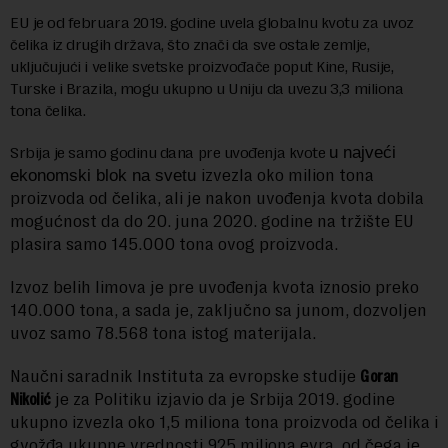
EU je od februara 2019. godine uvela globalnu kvotu za uvoz
čelika iz drugih država, što znači da sve ostale zemlje,
uključujući i velike svetske proizvođače poput Kine, Rusije,
Turske i Brazila, mogu ukupno u Uniju da uvezu 3,3 miliona
tona čelika.
Srbija je samo godinu dana pre uvođenja kvote
u najveći
izvezla oko milion tona
ekonomski blok na svetu
proizvoda od čelika, ali je nakon uvođenja kvota dobila
mogućnost da do 20. juna 2020. godine na tržište EU
plasira samo 145.000 tona ovog proizvoda.
Izvoz belih limova je pre uvođenja kvota iznosio preko
140.000 tona, a sada je, zaključno sa junom, dozvoljen
uvoz samo 78.568 tona istog materijala.
Naučni saradnik Instituta za evropske studije
Goran
Nikolić
je za Politiku izjavio da je Srbija 2019. godine
ukupno izvezla oko 1,5 miliona tona proizvoda od čelika i
gvožđa ukupne vrednosti 925 miliona evra, od čega je