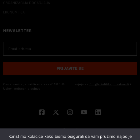
ORGANIZACIJA DOGADJAJA
EKONOM I JA
NEWSLETTER
PRIJAVITE SE
Ova stranica je zaštićena sa reCAPTCHA i primenjuju se
Google Politika privatnosti
i
Uslovi korišćenja usluge
Koristimo kolačiće kako bismo osigurali da vam pružimo najbolje