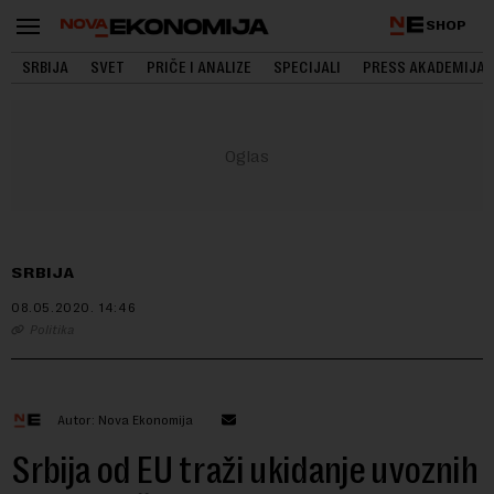
SHOP
SRBIJA
SVET
PRIČE I ANALIZE
SPECIJALI
PRESS AKADEMIJA
SRBIJA
08.05.2020.
14:46
Politika
Autor: Nova Ekonomija
Srbija od EU traži ukidanje uvoznih