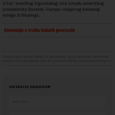
žrtva“ svestkog trgovinskog rata između američkog
predsednika Donalda Trampa i njegovog kineskog
kolege Si Đinpinga.
Kinomanija o trošku budućih generacija
Preuzimanje delova teksta je dozvoljeno, ali uz obavezno navođenje
izvora i uz postavljanje linka ka izvornom tekstu na novaekonomija.rs
OSTAVITE ODGOVOR