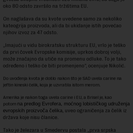
oko 80 odsto završilo na tržištima EU.
On naglašava da su kvote uvedene samo za nekoliko
kateogrija proizvoda, ali da bi ukidanje istih povećao
njihov izvoz za 47 odsto.
„Imajući u vidu birokratsku strukturu EU, vrlo je teško
da prvi čovek Evropske komisije, uprkos dobroj volji,
može značajno da utiče na promenu odluke. To je tako
određeno i teško će biti promenjeno“, ocenjuje Nikolić.
Do uvođenja kvota je došlo nakon što je SAD uvela carine na
jeftin kineski čelik, koja je uzvratila istom merom.
Amerika je nakon toga uvela carine i EU, a Brisel je, kao
potom
na predlog Evrofera, moćnog lobističkog udruženja
, uveo ograničenja za čelik iz
evropskih proizvoča čelika
država koje nisu članice.
Tako je železara u Smedervu postala „prva srpska