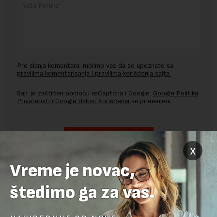
Pre slanja komentara, molimo vas da se upoznate sa
pravilima komentarisanja i pravilima korišćenja sajta.
Sajt je zaštićen pomocu reCaptcha i Google.
Google Politika
Privatnosti
i
Google Uslovi Korišćenja
su primenjeni.
x
Vreme je novac,
štedimo ga za vas.