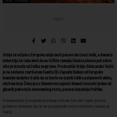
Foto: Pixabay
Srbija će od jula u Evropsku uniju moći ponovo da izvozi čelik, a domaća
industrija će tada moći da na tržište zemalja članica plasira pet odsto
više proizvoda od čelika nego lane. Predsednik Srbije Aleksandar Vučić
je na nedavno završenom Samitu EU-Zapadni Balkan od Evropske
komisije dodatno tražio da se kvote na srpski čelik u potpunosti ukinu,
obzirom da je Železara u Smederevu najveći domaći izvoznik i jedan od
glavnih pokretača ekonomskog rasta, prenosi današnja Politika.
Predsednica Evropske komisije Ursula fon der Lajen je tom
prilikom obećala da će se pozabaviti ovom molbom, kazao je
Vučić.