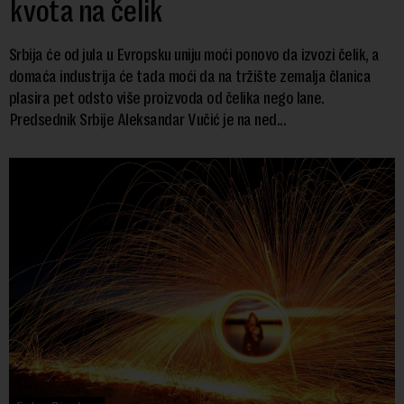
kvota na čelik
Srbija će od jula u Evropsku uniju moći ponovo da izvozi čelik, a
domaća industrija će tada moći da na tržište zemalja članica
plasira pet odsto više proizvoda od čelika nego lane.
Predsednik Srbije Aleksandar Vučić je na ned...