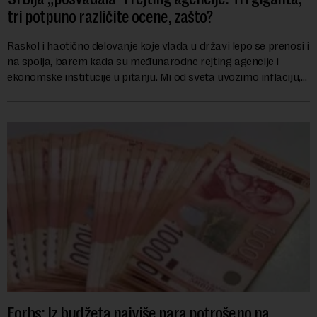
tri potpuno različite ocene, zašto?
Raskol i haotično delovanje koje vlada u državi lepo se prenosi i
na spolja, barem kada su međunarodne rejting agencije i
ekonomske institucije u pitanju. Mi od sveta uvozimo inflaciju,
robu lošijeg kvalitet...
Forbs: Iz budžeta najviše para potrošeno na