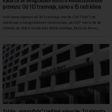
Kada će se Beograđani voziti u klimatizovanom
prevozu: Od 113 tramvaja, samo u 15 radi klima
Ovih dana nijedan od 30 tramvaja marke CAF ("Kaf") ne
učestvuje u beogradskom saobraćaju, pa GSP mora da se
oslanja na stara vozila bez klima uređaja, kažu za Novu
ekonomiju iz Sindikata Centar – GSP i Centr...
Srbija „posvađala“ i rejting agencije: Tri giganta,