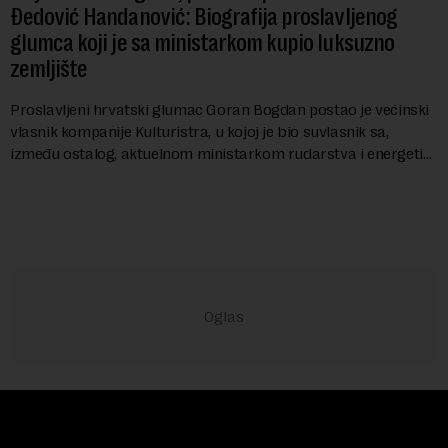
Đedović Handanović: Biografija proslavljenog
glumca koji je sa ministarkom kupio luksuzno
zemljište
Proslavljeni hrvatski glumac Goran Bogdan postao je većinski
vlasnik kompanije Kulturistra, u kojoj je bio suvlasnik sa,
između ostalog, aktuelnom ministarkom rudarstva i energetike
u Vladi Srbije, Dubravkom...