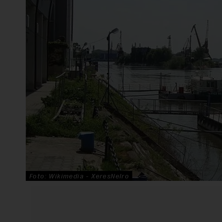
Foto: Wikimedia - XeresNelro