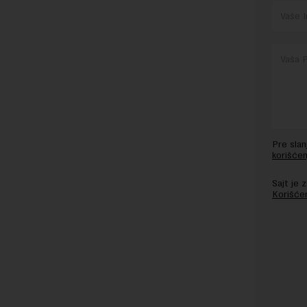
Pre sla
korišćen
Sajt je
Korišće