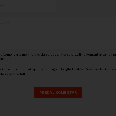
nja komentara, molimo vas da se upoznate sa
pravilima komentarisanja i p
ja sajta.
 zaštićen pomocu reCaptcha i Google.
Google Politika Privatnosti
i
Google
nja
su primenjeni.