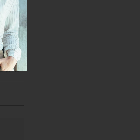
 Dunava je
irme.
irković
,
asništvu
janje linka