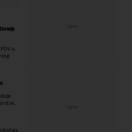
ržavanju
PDV-a.
vnog
m.
delje
arstva,
odostaja