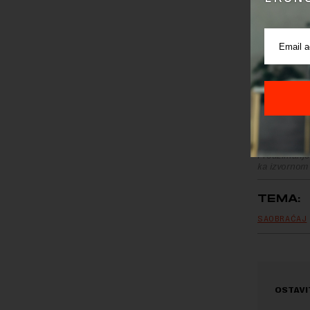
Preduze
od 2019. 
Većinski 
23,3 odst
same kom
Preuzimanje 
ka izvornom
TEMA:
SAOBRAĆAJ
OSTAVI