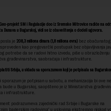
eo-projekt SM i Regulacije doo iz Sremske Mitrovice radiće na od
a Dunava u Bugarskoj, vidi se iz obaveštenja o dodeli ugovora.
posla je
208,3 miliona dinara (1,8 miliona evra)
bez obačunatog 
 sproveden kao pregovarčki postupak bez objavljivanja ja
og potrebe da se radovi hitno izvedu, piše u obrazloženju
tva građevinarstva, saobraćaja i infrastrukture.
latiti Srbija, u skladu sa sporazumom koji je potpisala sa Bugarsko
ni sporazum je potpisan u subotu, a mehanizacija bi ove ne
a bude u Bugarskoj, saopšteno je iz Ministarstva građevin
a i infrastrukture.
ment podrazumeva zajednički rad Srbije i Bugarske na
tnim bagerskim radovima“ u uslovima ekstremno niskog v