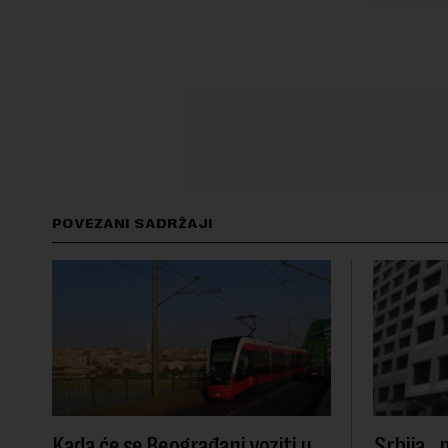
POVEZANI SADRŽAJI
Kada će se Beograđani voziti u
Srbija „p