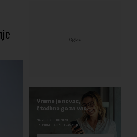
nje
Vreme je novac,
štedimo ga za vas.
NAJVREDNIJE OD NOVE
EKONOMIJE STIŽE U VAŠ MEJL.