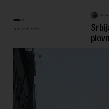
Autor:
SRBIJA
Srbij
07.09.2022.
12:23
plovn