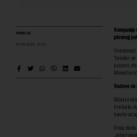
Kompanije G
SRBIJA
plovnog put
07.09.2022.
12:23
Vrednost 
Tender je
poziva zb
Ministars
Radove će p
Bilateral
trebalo d
saobraćaj
Ovaj doku
„interven