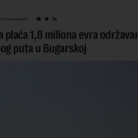
 Katarina Baletić
a plaća 1,8 miliona evra održava
og puta u Bugarskoj