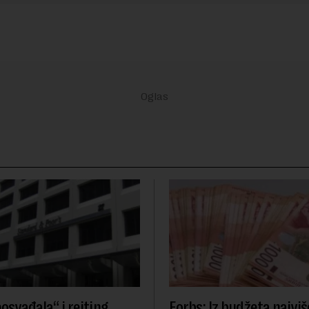
osvađala“ i rejting
Forbs: Iz budžeta najviš