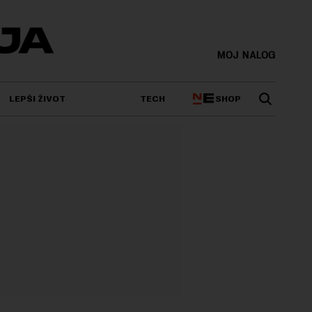
MOJ NALOG
SHOP
LEPŠI ŽIVOT
TECH