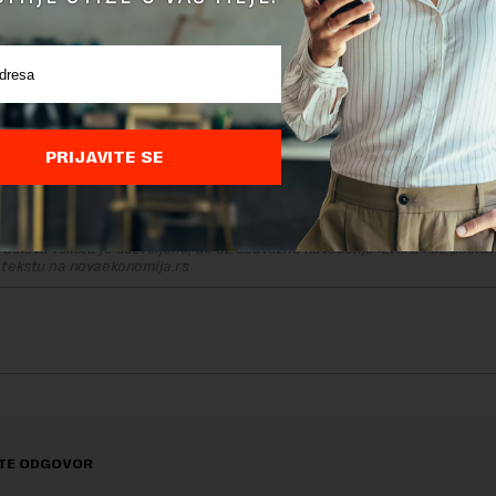
će
Regulacije doo
, koja će raditi na održavanju plovnog puta
godine deo
Gromahold grupe
iz Bugarske, piše na sajtu ove f
vlasnik (51,7 odsto) preduzeća Geo-projekt SM je
Miroslav M
o je u vlasništvu
Milana Jovičića
, dok je četvrtina udela u vl
panije.
PRIJAVITE SE
delova teksta je dozvoljeno, ali uz obavezno navođenje izvora i uz postavl
 tekstu na novaekonomija.rs
TE ODGOVOR