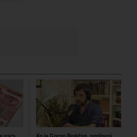
e para
Ko je Goran Bogdan, poslovni