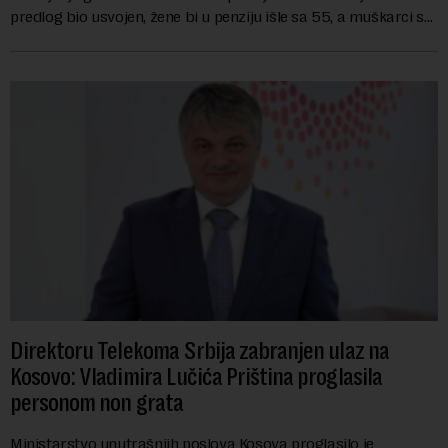
predlog bio usvojen, žene bi u penziju išle sa 55, a muškarci sa
60 godina. Iako bi se ver...
Direktoru Telekoma Srbija zabranjen ulaz na
Kosovo: Vladimira Lučića Priština proglasila
personom non grata
Ministarstvo unutrašnjih poslova Kosova proglasilo je