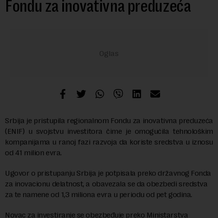
Fondu za inovativna preduzeća
Srbija je pristupila regionalnom Fondu za inovativna preduzeća
(ENIF) u svojstvu investitora čime je omogućila tehnološkim
kompanijama u ranoj fazi razvoja da koriste sredstva u iznosu
od 41 milion evra.
Ugovor o pristupanju Srbija je potpisala preko državnog Fonda
za inovacionu delatnost, a obavezala se da obezbedi sredstva
za te namene od 1,3 miliona evra u periodu od pet godina.
Novac za investiranje se obezbeđuje preko Ministarstva