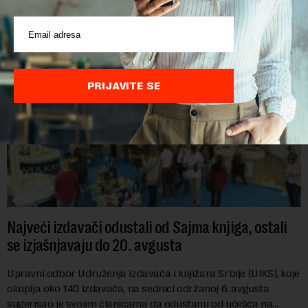
objekte u okviru kompl...
PRIJAVITE SE
Najveći izdavači odustali od Sajma knjiga, ostali
se izjašnjavaju do 20. avgusta
Upravni odbor Udruženja izdavača i knjižara Srbije (UIKS), koje
okuplja oko 140 izdavača, na sednici održanoj 6. avgusta
sugerisao je svojim članicama da odustanu od učešća na