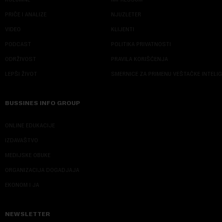
PRIČE I ANALIZE
NJUZLETER
VIDEO
KLIJENTI
PODCAST
POLITIKA PRIVATNOSTI
ODRŽIVOST
PRAVILA KORIŠĆENJA
LEPŠI ŽIVOT
SMERNICE ZA PRIMENU VEŠTAČKE INTELI
BUSSINES INFO GROUP
ONLINE EDUKACIJE
IZDAVAŠTVO
MEDIJSKE OBUKE
ORGANIZACIJA DOGADJAJA
EKONOM I JA
NEWSLETTER