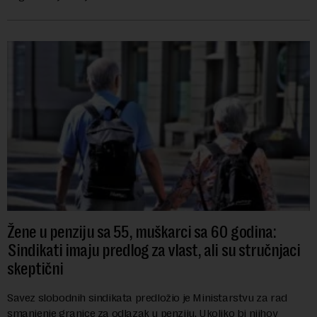
predstojećem Sajmu knjiga. Vrem...
Žene u penziju sa 55, muškarci sa 60 godina:
Sindikati imaju predlog za vlast, ali su stručnjaci
skeptični
Savez slobodnih sindikata predložio je Ministarstvu za rad
smanjenje granice za odlazak u penziju. Ukoliko bi njihov