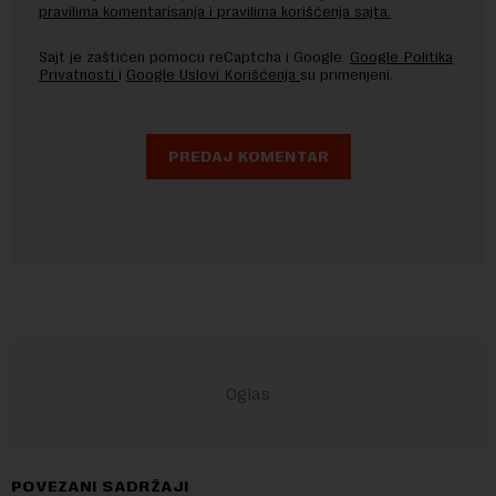
pravilima komentarisanja i pravilima korišćenja sajta.
Sajt je zaštićen pomocu reCaptcha i Google.
Google Politika
Privatnosti
i
Google Uslovi Korišćenja
su primenjeni.
POVEZANI SADRŽAJI