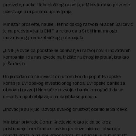
prosvete, nauke i tehnološkog razvoja, a Ministarstvo privrede
učestvuje u organima upravljanja.
Ministar prosvete, nauke i tehnološkog razvoja Mladen Šarčević
je na predstavljanju ENIF-a rekao da u Srbiji ima mnogo
inovativnog preduzetničkog potencijala.
„ENIF je ovde da podstakne osnivanje i razvoj novih inovativnih
kompanija i da nas izvede na tržište rizičnog kapitala“, istakao
je Šarčević.
On je dodao da će investitori u tom Fondu poput Evropske
komisije, Evropskog investicionog fonda, Evropske banke za
obnovu i razvoj i Nemačke razvojne banke omogućiti da se
sredstva upotrebljavaju na najefikasniji način.
„Inovacije su ključ razvoja svakog društva“, ocenio je Šarčević.
Ministar privrede Goran Knežević rekao je da se kroz
pristupanje tom fondu srpskim preduzetnicima „otvaraju
mnoga vrata, a najpre vizionarima, koji gledaju u budućnost“.