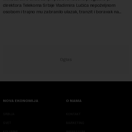
direktora Telekoma Srbije Vladimira Lučića nepoželjnom
osobom i trajno mu zabranilo ulazak, tranzit i boravak na
Kosovu, navodeći kao razlog njegove javn...
NOVA EKONOMIJA
O NAMA
SRBIJA
KONTAKT
SVET
MARKETING
KOLUMNE
IMPRESSUM