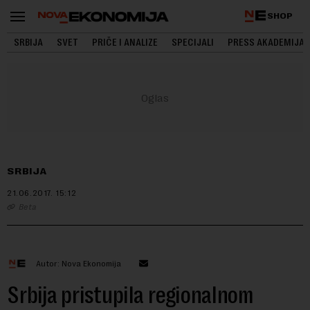
SHOP
SRBIJA
SVET
PRIČE I ANALIZE
SPECIJALI
PRESS AKADEMIJA
SRBIJA
21.06.2017.
15:12
Beta
Autor: Nova Ekonomija
Srbija pristupila regionalnom