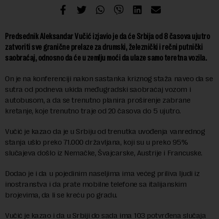
Predsednik Aleksandar Vučić izjavio je da će Srbija od 8 časova ujutro
zatvoriti sve granične prelaze za drumski, železnički i rečni putnički
saobraćaj, odnosno da će u zemlju moći da ulaze samo teretna vozila.
On je na konferenciji nakon sastanka kriznog staža naveo da se
sutra od podneva ukida međugradski saobraćaj vozom i
autobusom, a da se trenutno planira proširenje zabrane
kretanje, koje trenutno traje od 20 časova do 5 ujutro.
Vučić je kazao da je u Srbiju od trenutka uvođenja vanrednog
stanja ušlo preko 71.000 državljana, koji su u preko 95%
slučajeva došlo iz Nemačke, Švajcarske, Austrije i Francuske.
Dodao je i da u pojedinim naseljima ima većeg priliva ljudi iz
inostranstva i da prate mobilne telefone sa italijanskim
brojevima, da li se kreću po gradu.
Vučić je kazao i da u Srbiji do sada ima 103 potvrđena slučaja