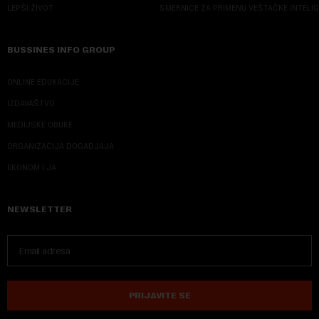
LEPŠI ŽIVOT
SMERNICE ZA PRIMENU VEŠTAČKE INTELI
BUSSINES INFO GROUP
ONLINE EDUKACIJE
IZDAVAŠTVO
MEDIJSKE OBUKE
ORGANIZACIJA DOGADJAJA
EKONOM I JA
NEWSLETTER
PRIJAVITE SE