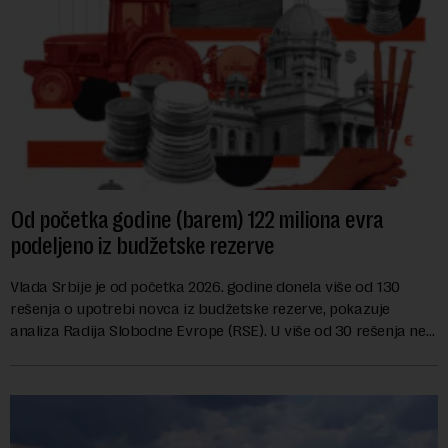
Od početka godine (barem) 122 miliona evra
podeljeno iz budžetske rezerve
Vlada Srbije je od početka 2026. godine donela više od 130
rešenja o upotrebi novca iz budžetske rezerve, pokazuje
analiza Radija Slobodne Evrope (RSE). U više od 30 rešenja ne
navodi se tačan iznos koji će ...