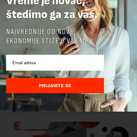
Vreme je novac,
štedimo ga za vas.
NAJVREDNIJE OD NOVE
EKONOMIJE STIŽE U VAŠ MEJL.
Ministarstvo: EK potvrdila da je Srbija unapredila
kontrolu hrane biljnog porekla
PRIJAVITE SE
Ministarstvo poljoprivrede, šumarstva i vodoprivrede saopštilo
je danas da je Evropska komisija potvrdila da je Srbija
značajno unapredila sistem službenih kontrola bezbednosti
hrane biljnog porekla, te da k...