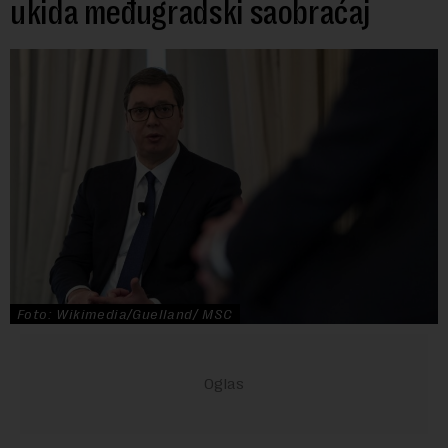
ukida međugradski saobraćaj
Foto: Wikimedia/Guelland/ MSC