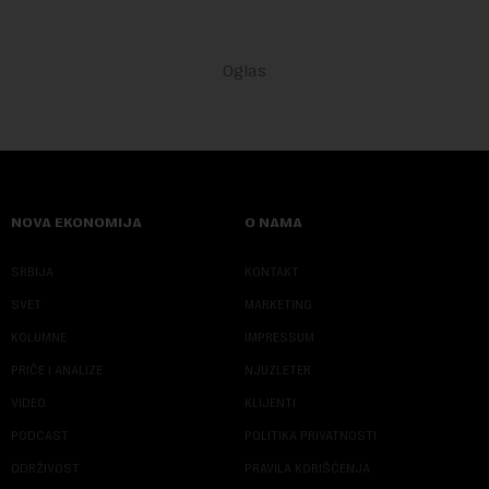
NOVA EKONOMIJA
O NAMA
SRBIJA
KONTAKT
SVET
MARKETING
KOLUMNE
IMPRESSUM
PRIČE I ANALIZE
NJUZLETER
VIDEO
KLIJENTI
PODCAST
POLITIKA PRIVATNOSTI
ODRŽIVOST
PRAVILA KORIŠĆENJA