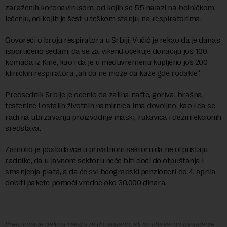
zaraženih koronavirusom, od kojih se 55 nalazi na bolničkom
lečenju, od kojih je šest u teškom stanju, na respiratorima.
Govoreći o broju respiratora u Srbiji, Vučić je rekao da je danas
isporučeno sedam, da se za vikend očekuje donaciju još 100
komada iz Kine, kao i da je u međuvremenu kupljeno još 200
kliničkih respiratora „ali da ne može da kaže gde i odakle“.
Predsednik Srbije je ocenio da zaliha nafte, goriva, brašna,
testenine i ostalih životnih namirnica ima dovoljno, kao i da se
radi na ubrzavanju proizvodnje maski, rukavica i dezinfekcionih
sredstava.
Zamolio je poslodavce u privatnom sektoru da ne otpuštaju
radnike, da u javnom sektoru neće biti doći do otpuštanja i
smanjenja plata, a da će svi beogradski penzioneri do 4. aprila
dobiti pakete pomoći vredne oko 30.000 dinara.
Preuzimanje delova teksta je dozvoljeno, ali uz obavezno navođenje