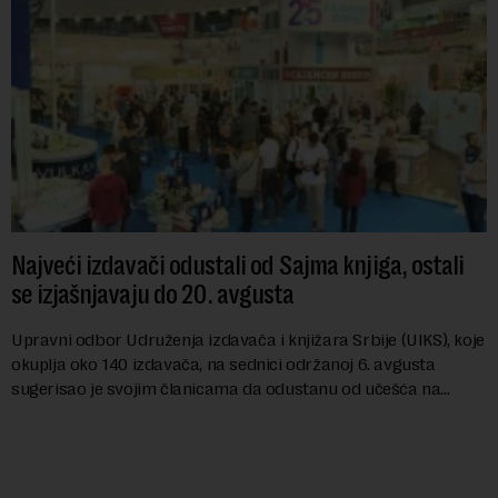
Najveći izdavači odustali od Sajma knjiga, ostali
se izjašnjavaju do 20. avgusta
Upravni odbor Udruženja izdavača i knjižara Srbije (UIKS), koje
okuplja oko 140 izdavača, na sednici održanoj 6. avgusta
sugerisao je svojim članicama da odustanu od učešća na
predstojećem Sajmu knjiga. Vrem...