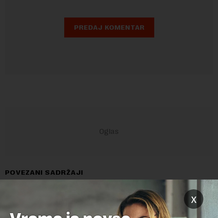
POVEZANI SADRŽAJI
x