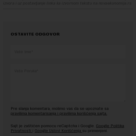
izvora i uz postavljanje linka ka izvornom tekstu na novaekonomija.rs
OSTAVITE ODGOVOR
Pre slanja komentara, molimo vas da se upoznate sa
pravilima komentarisanja i pravilima korišćenja sajta.
Sajt je zaštićen pomocu reCaptcha i Google.
Google Politika
Privatnosti
i
Google Uslovi Korišćenja
su primenjeni.