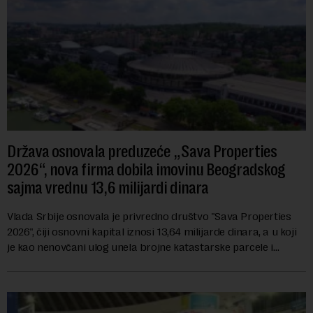
Država osnovala preduzeće „Sava Properties
2026“, nova firma dobila imovinu Beogradskog
sajma vrednu 13,6 milijardi dinara
Vlada Srbije osnovala je privredno društvo "Sava Properties
2026", čiji osnovni kapital iznosi 13,64 milijarde dinara, a u koji
je kao nenovčani ulog unela brojne katastarske parcele i
objekte u okviru kompl...