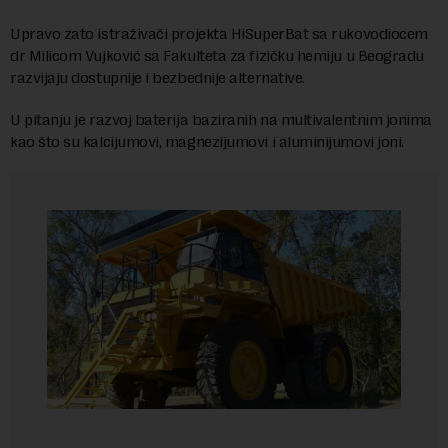
Upravo zato istraživači projekta HiSuperBat sa rukovodiocem
dr Milicom Vujković sa Fakulteta za fizičku hemiju u Beogradu
razvijaju dostupnije i bezbednije alternative.
U pitanju je razvoj baterija baziranih na multivalentnim jonima
kao što su kalcijumovi, magnezijumovi i aluminijumovi joni.