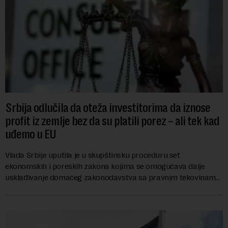
Srbija odlučila da oteža investitorima da iznose
profit iz zemlje bez da su platili porez – ali tek kad
uđemo u EU
Vlada Srbije uputila je u skupštinsku proceduru set
ekonomskih i poreskih zakona kojima se omogućava dalje
usklađivanje domaćeg zakonodavstva sa pravnim tekovinama
Evropske unije i ispunjavaju obaveze predvi...