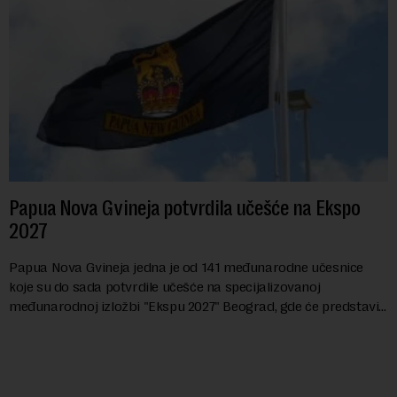
Papua Nova Gvineja potvrdila učešće na Ekspo
2027
Papua Nova Gvineja jedna je od 141 međunarodne učesnice
koje su do sada potvrdile učešće na specijalizovanoj
međunarodnoj izložbi "Ekspu 2027" Beograd, gde će predstaviti
i kao državu sa najvećom jezičkom ra...