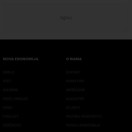
NOVA EKONOMIJA
O NAMA
SRBIJA
KONTAKT
SVET
MARKETING
KOLUMNE
IMPRESSUM
PRIČE I ANALIZE
NJUZLETER
VIDEO
KLIJENTI
PODCAST
POLITIKA PRIVATNOSTI
ODRŽIVOST
PRAVILA KORIŠĆENJA