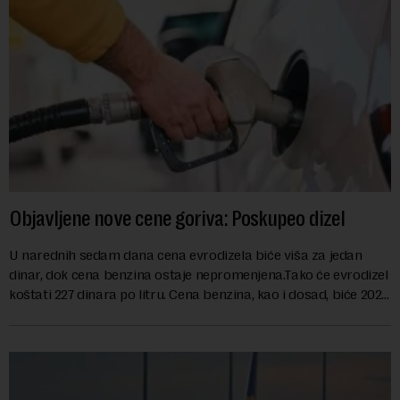
Objavljene nove cene goriva: Poskupeo dizel
U narednih sedam dana cena evrodizela biće viša za jedan
dinar, dok cena benzina ostaje nepromenjena.Tako će evrodizel
koštati 227 dinara po litru. Cena benzina, kao i dosad, biće 202
dinara po litru. ...