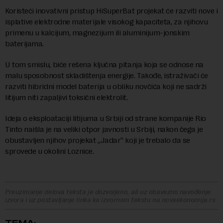
Koristeći inovativni pristup HiSuperBat projekat će razviti nove i
isplative elektrodne materijale visokog kapaciteta, za njihovu
primenu u kalcijum, magnezijum ili aluminijum-jonskim
baterijama.
U tom smislu, biće rešena ključna pitanja koja se odnose na
malu sposobnost skladištenja energije. Takođe, istraživači će
razviti hibridni model baterija u obliku novčića koji ne sadrži
litijum niti zapaljivi toksični elektrolit.
Ideja o eksploataciji litijuma u Srbiji od strane kompanije Rio
Tinto naišla je na veliki otpor javnosti u Srbiji, nakon čega je
obustavljen njihov projekat „Jadar“ koji je trebalo da se
sprovede u okolini Loznice.
Preuzimanje delova teksta je dozvoljeno, ali uz obavezno navođenje
izvora i uz postavljanje linka ka izvornom tekstu na novaekonomija.rs