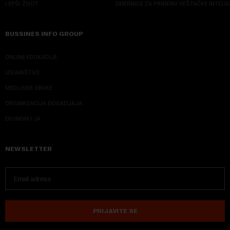
LEPŠI ŽIVOT
SMERNICE ZA PRIMENU VEŠTAČKE INTELI
BUSSINES INFO GROUP
ONLINE EDUKACIJE
IZDAVAŠTVO
MEDIJSKE OBUKE
ORGANIZACIJA DOGADJAJA
EKONOM I JA
NEWSLETTER
PRIJAVITE SE