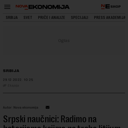
SHOP
SRBIJA
SVET
PRIČE I ANALIZE
SPECIJALI
PRESS AKADEMIJA
SRBIJA
29.12.2022.
10:25
Ekapija
Autor: Nova ekonomija
Srpski naučnici: Radimo na