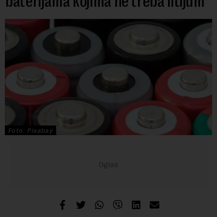
baterijama kojima ne treba litijum
Foto: Pixabay