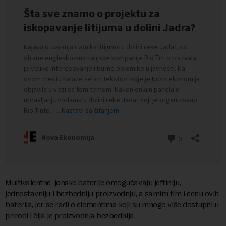
Multivalentne-jonske baterije omogućavaju jeftiniju,
jednostavniju i bezbedniju proizvodnju, a samim tim i cenu ovih
baterija, jer se radi o elementima koji su mnogo više dostupni u
prirodi i čija je proizvodnja bezbednija.