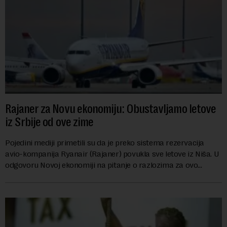
Rajaner za Novu ekonomiju: Obustavljamo letove
iz Srbije od ove zime
Pojedini mediji primetili su da je preko sistema rezervacija
avio-kompanija Ryanair (Rajaner) povukla sve letove iz Niša. U
odgovoru Novoj ekonomiji na pitanje o razlozima za ovo
povlačenje, ovaj avio-gigant...