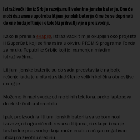
Istraživački tim iz Srbije razvija multivalentne-jonske baterije. One će
moći da zamene upotrebu litijum-jonskih baterija čime će se doprineti
da one budu jeftinije i ekološki prihvatljivije u proizvodnji.
Kako je prenela
eKapija
, istraživački tim je okupljen oko projekta
HiSuperBat, koji se finansira u okviru PROMIS programa Fonda
za nauku Republike Srbije koji je namenjen mladim
istraživačima.
Litijum-jonske baterije su do sada predstavljale najbolje
rešenje kada je u pitanju skladištenje velikih količina obnovljive
energije.
Možemo ih naći svuda: od mobilnih telefona, preko laptopova
do električnih automobila.
Ipak, proizvodnja litijum-jonskih baterija sa sobom nosi
izazove, od ograničenih resursa litijuma, do skupe i manje
bezbedne proizvodnje koja može imati značajan negativan
uticaj na životnu sredinu.