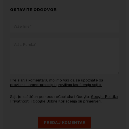
OSTAVITE ODGOVOR
Pre slanja komentara, molimo vas da se upoznate sa
pravilima komentarisanja i pravilima korišćenja sajta.
Sajt je zaštićen pomocu reCaptcha i Google.
Google Politika
Privatnosti
i
Google Uslovi Korišćenja
su primenjeni.