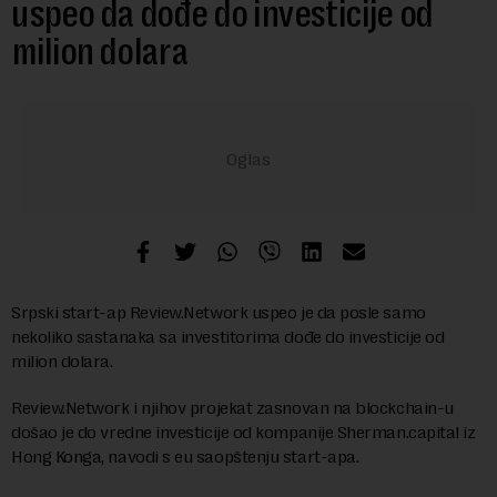
uspeo da dođe do investicije od
milion dolara
Srpski start-ap Review.Network uspeo je da posle samo
nekoliko sastanaka sa investitorima dođe do investicije od
milion dolara.
Review.Network i njihov projekat zasnovan na blockchain-u
došao je do vredne investicije od kompanije Sherman.capital iz
Hong Konga, navodi s eu saopštenju start-apa.