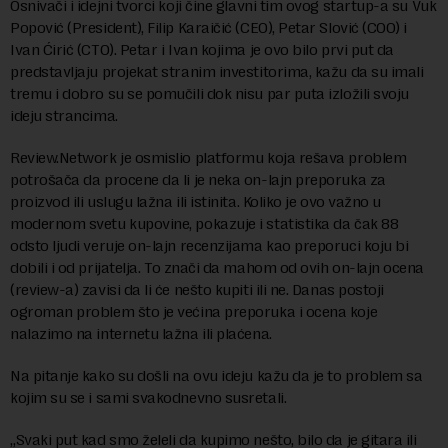
Osnivači i idejni tvorci koji čine glavni tim ovog startup-a su Vuk
Popović (President), Filip Karaičić (CEO), Petar Slović (COO) i
Ivan Ćirić (CTO). Petar i Ivan kojima je ovo bilo prvi put da
predstavljaju projekat stranim investitorima, kažu da su imali
tremu i dobro su se pomučili dok nisu par puta izložili svoju
ideju strancima.
Review.Network je osmislio platformu koja rešava problem
potrošača da procene da li je neka on-lajn preporuka za
proizvod ili uslugu lažna ili istinita. Koliko je ovo važno u
modernom svetu kupovine, pokazuje i statistika da čak 88
odsto ljudi veruje on-lajn recenzijama kao preporuci koju bi
dobili i od prijatelja. To znači da mahom od ovih on-lajn ocena
(review-a) zavisi da li će nešto kupiti ili ne. Danas postoji
ogroman problem što je većina preporuka i ocena koje
nalazimo na internetu lažna ili plaćena.
Na pitanje kako su došli na ovu ideju kažu da je to problem sa
kojim su se i sami svakodnevno susretali.
„Svaki put kad smo želeli da kupimo nešto, bilo da je gitara ili