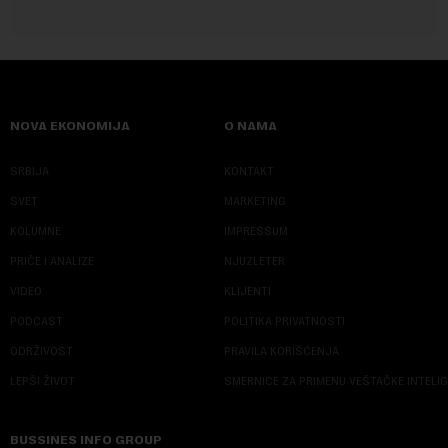
NOVA EKONOMIJA
O NAMA
SRBIJA
KONTAKT
SVET
MARKETING
KOLUMNE
IMPRESSUM
PRIČE I ANALIZE
NJUZLETER
VIDEO
KLIJENTI
PODCAST
POLITIKA PRIVATNOSTI
ODRŽIVOST
PRAVILA KORIŠĆENJA
LEPŠI ŽIVOT
SMERNICE ZA PRIMENU VEŠTAČKE INTELI
BUSSINES INFO GROUP