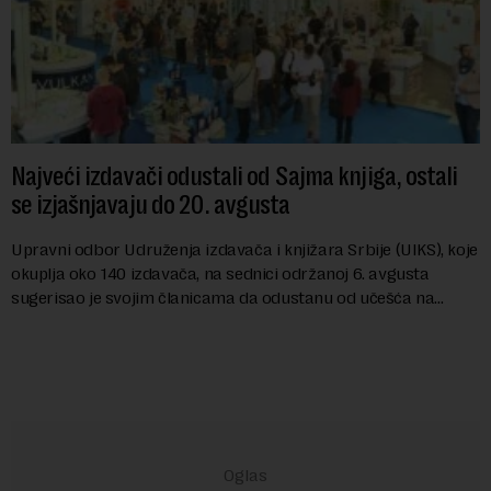
Najveći izdavači odustali od Sajma knjiga, ostali
se izjašnjavaju do 20. avgusta
Upravni odbor Udruženja izdavača i knjižara Srbije (UIKS), koje
okuplja oko 140 izdavača, na sednici održanoj 6. avgusta
sugerisao je svojim članicama da odustanu od učešća na
predstojećem Sajmu knjiga. Vrem...