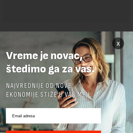
x
Vreme je novac,
štedimo ga za vas.
POVEZANI SADRŽAJI
NAJVREDNIJE OD NOVE
EKONOMIJE STIŽE U VAŠ MEJL.