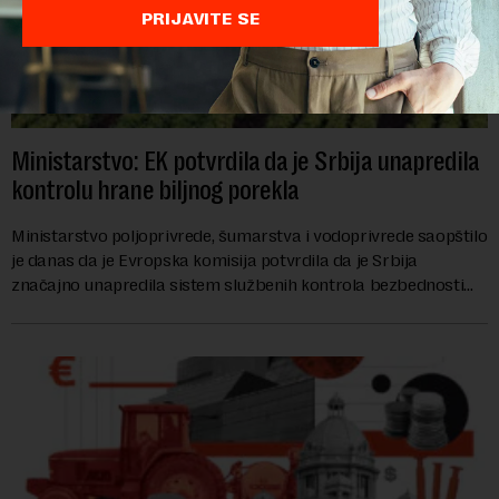
PRIJAVITE SE
Ministarstvo: EK potvrdila da je Srbija unapredila
kontrolu hrane biljnog porekla
Ministarstvo poljoprivrede, šumarstva i vodoprivrede saopštilo
je danas da je Evropska komisija potvrdila da je Srbija
značajno unapredila sistem službenih kontrola bezbednosti
hrane biljnog porekla, te da k...