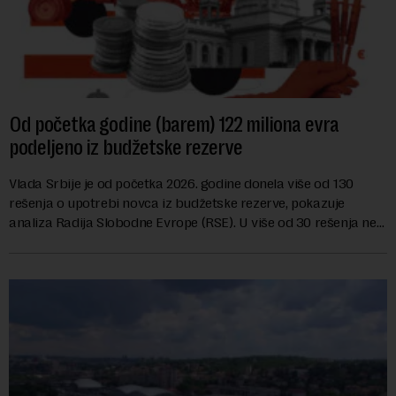
Od početka godine (barem) 122 miliona evra
podeljeno iz budžetske rezerve
Vlada Srbije je od početka 2026. godine donela više od 130
rešenja o upotrebi novca iz budžetske rezerve, pokazuje
analiza Radija Slobodne Evrope (RSE). U više od 30 rešenja ne
navodi se tačan iznos koji će ...