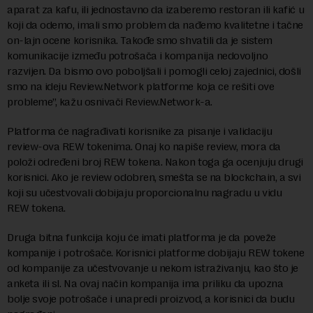
aparat za kafu, ili jednostavno da izaberemo restoran ili kafić u
koji da odemo, imali smo problem da nađemo kvalitetne i tačne
on-lajn ocene korisnika. Takođe smo shvatili da je sistem
komunikacije između potrošača i kompanija nedovoljno
razvijen. Da bismo ovo poboljšali i pomogli celoj zajednici, došli
smo na ideju Review.Network platforme koja ce rešiti ove
probleme”, kažu osnivači Review.Network-a.
Platforma će nagrađivati korisnike za pisanje i validaciju
review-ova REW tokenima. Onaj ko napiše review, mora da
položi određeni broj REW tokena. Nakon toga ga ocenjuju drugi
korisnici. Ako je review odobren, smešta se na blockchain, a svi
koji su učestvovali dobijaju proporcionalnu nagradu u vidu
REW tokena.
Druga bitna funkcija koju će imati platforma je da poveže
kompanije i potrošače. Korisnici platforme dobijaju REW tokene
od kompanije za učestvovanje u nekom istraživanju, kao što je
anketa ili sl. Na ovaj način kompanija ima priliku da upozna
bolje svoje potrošače i unapredi proizvod, a korisnici da budu