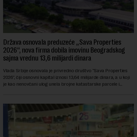
Država osnovala preduzeće „Sava Properties
2026“, nova firma dobila imovinu Beogradskog
sajma vrednu 13,6 milijardi dinara
Vlada Srbije osnovala je privredno društvo "Sava Properties
2026", čiji osnovni kapital iznosi 13,64 milijarde dinara, a u koji
je kao nenovčani ulog unela brojne katastarske parcele i
objekte u okviru kompl...