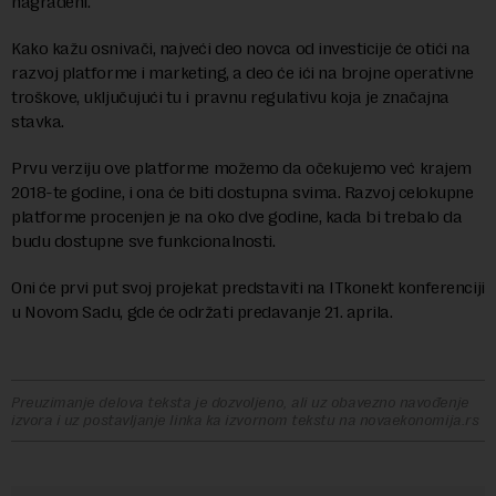
nagrađeni.
Kako kažu osnivači, najveći deo novca od investicije će otići na
razvoj platforme i marketing, a deo će ići na brojne operativne
troškove, uključujući tu i pravnu regulativu koja je značajna
stavka.
Prvu verziju ove platforme možemo da očekujemo već krajem
2018-te godine, i ona će biti dostupna svima. Razvoj celokupne
platforme procenjen je na oko dve godine, kada bi trebalo da
budu dostupne sve funkcionalnosti.
Oni će prvi put svoj projekat predstaviti na ITkonekt konferenciji
u Novom Sadu, gde će održati predavanje 21. aprila.
Preuzimanje delova teksta je dozvoljeno, ali uz obavezno navođenje
izvora i uz postavljanje linka ka izvornom tekstu na novaekonomija.rs