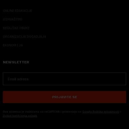
ONLINE EDUKACIJE
IZDAVAŠTVO
MEDIJSKE OBUKE
ORGANIZACIJA DOGADJAJA
EKONOM I JA
NEWSLETTER
PRIJAVITE SE
Ova stranica je zaštićena sa reCAPTCHA i primenjuju se
Google Politika privatnosti
i
Uslovi korišćenja usluge