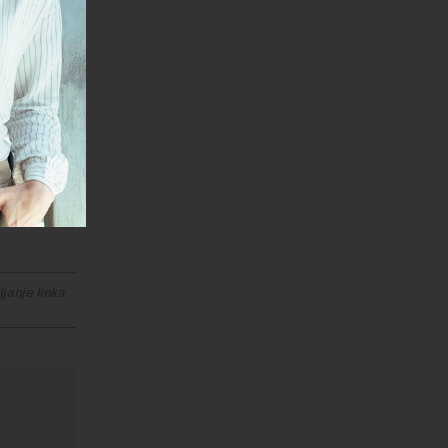
a ona može
udi, od
Epl
dostupna
la
janje linka