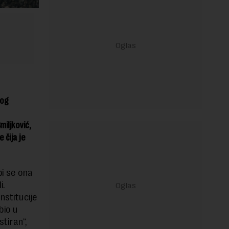
kog
miljković,
 čija je
bi se ona
i.
nstitucije
bio u
tiran“,