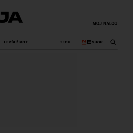
MOJ NALOG
SHOP
LEPŠI ŽIVOT
TECH