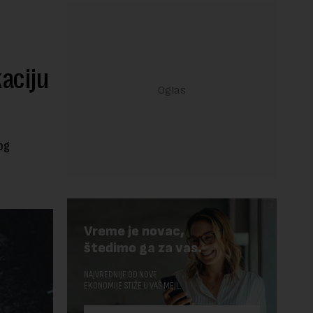
aciju
og
Vreme je novac,
štedimo ga za vas.
NAJVREDNIJE OD NOVE
EKONOMIJE STIŽE U VAŠ MEJL.