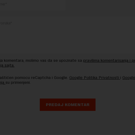
nja komentara, molimo vas da se upoznate sa
pravilima komentarisanja i p
ja sajta.
 zaštićen pomocu reCaptcha i Google.
Google Politika Privatnosti
i
Google
nja
su primenjeni.