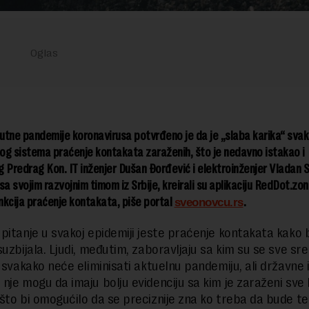
utne pandemije koronavirusa potvrđeno je da je „slaba karika“ sva
g sistema praćenje kontakata zaraženih, što je nedavno istakao i
 Predrag Kon. IT inženjer Dušan Đorđević i elektroinženjer Vladan S
sa svojim razvojnim timom iz Srbije, kreirali su aplikaciju RedDot.zone
kcija praćenje kontakata, piše portal
.
sveonovcu.rs
pitanje u svakoj epidemiji jeste praćenje kontakata kako 
uzbijala. Ljudi, međutim, zaboravljaju sa kim su se sve srel
 svakako neće eliminisati aktuelnu pandemiju, ali državne i
nje mogu da imaju bolju evidenciju sa kim je zaraženi sve 
što bi omogućilo da se preciznije zna ko treba da bude tes