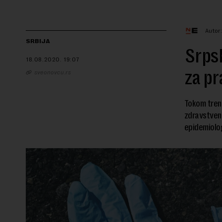
Autor
SRBIJA
Srpsk
18.08.2020.
19:07
za pr
sveonovcu.rs
Tokom trenu
zdravstveno
epidemiolog