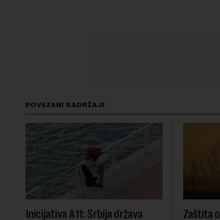
POVEZANI SADRŽAJI
Inicijativa A11: Srbija država
Zaštita 