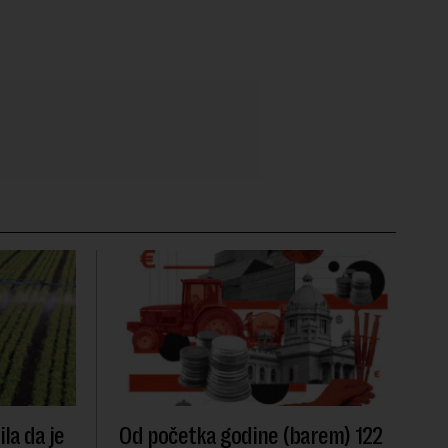
la da je
Od početka godine (barem) 122