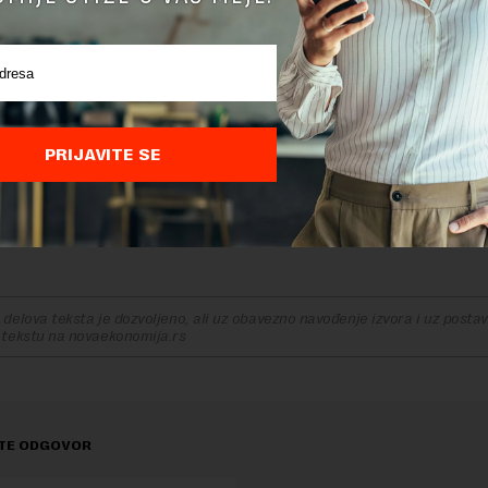
o njihovu lokalnu aplikaciju i taj broj bi bio sigurno veći d
oniše na svim uređajima“, dodaje.
Irskoj prvog dana lokalnu aplikaciju instaliralo 1,5 miliona lj
tiri miliona stanovnika zemlje.
 je završena i testirana, ali se trenutno ne nalazi u Gugl i 
PRIJAVITE SE
ama zbog uvedenog ograničenja gde je takva aplikacija 
 kada je njen vlasnik državna institucija kako bi se spreči
ba.
delova teksta je dozvoljeno, ali uz obavezno navođenje izvora i uz postavl
 tekstu na novaekonomija.rs
TE ODGOVOR