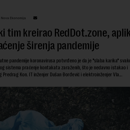
: Nova Ekonomija
i tim kreirao RedDot.zone, aplik
aćenje širenja pandemije
tne pandemije koronavirusa potvrđeno je da je "slaba karika" svak
g sistema praćenje kontakata zaraženih, što je nedavno istakao i
 Predrag Kon. IT inženjer Dušan Đorđević i elektroinženjer Vla...