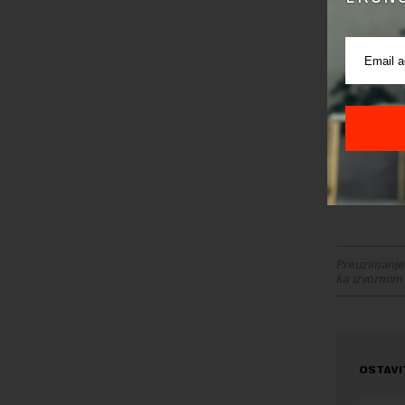
instaliral
da funkci
Tako je u 
ukupno če
Aplikacija
prodavnic
samo onda
zloupotre
Preuzimanje 
ka izvornom
OSTAVI