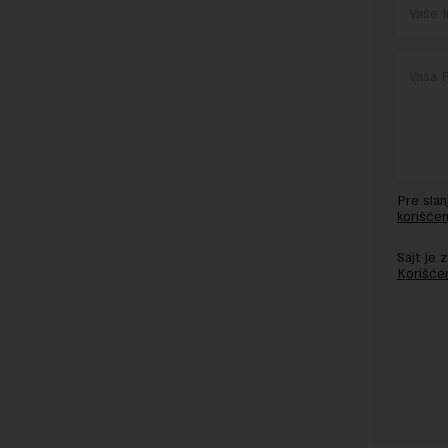
Pre sla
korišćen
Sajt je
Korišće