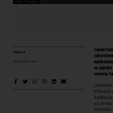
Foto: Pixabay
Tokom tren
SRBIJA
zdravstveno
epidemiolog
18.08.2020.
19:07
su zajedno 
osnovna fun
„Osnovno 
efikasno s
Aplikacija
uz pomoć 
kontaktu 