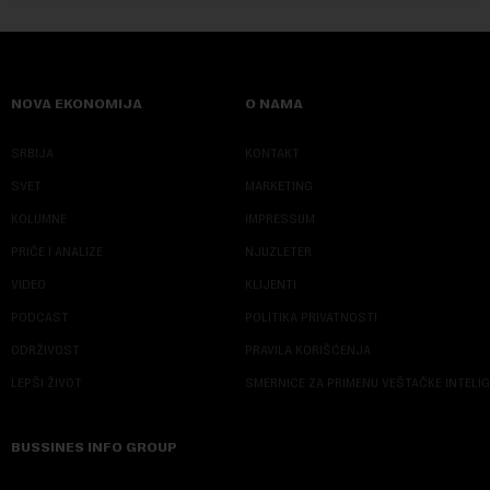
NOVA EKONOMIJA
O NAMA
SRBIJA
KONTAKT
SVET
MARKETING
KOLUMNE
IMPRESSUM
PRIČE I ANALIZE
NJUZLETER
VIDEO
KLIJENTI
PODCAST
POLITIKA PRIVATNOSTI
ODRŽIVOST
PRAVILA KORIŠĆENJA
LEPŠI ŽIVOT
SMERNICE ZA PRIMENU VEŠTAČKE INTELI
BUSSINES INFO GROUP