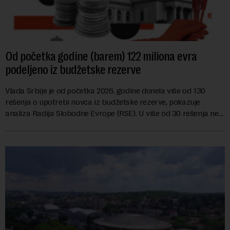
Od početka godine (barem) 122 miliona evra
podeljeno iz budžetske rezerve
Vlada Srbije je od početka 2026. godine donela više od 130
rešenja o upotrebi novca iz budžetske rezerve, pokazuje
analiza Radija Slobodne Evrope (RSE). U više od 30 rešenja ne
navodi se tačan iznos koji će ...