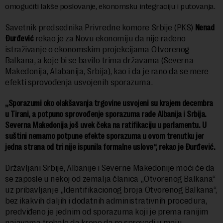
omogućiti lakše poslovanje, ekonomsku integraciju i putovanja.
Savetnik predsednika Privredne komore Srbije (PKS)
Nenad
Đurđević
rekao je za Novu ekonomiju da nije rađeno
istraživanje o ekonomskim projekcijama Otvorenog
Balkana, a koje bi se bavilo trima državama (Severna
Makedonija, Alabanija, Srbija), kao i da je rano da se mere
efekti sprovođenja usvojenih sporazuma.
„Sporazumi oko olakšavanja trgovine usvojeni su krajem decembra
u Tirani, a potpuno sprovođenje sporazuma rade Albanija i Srbija.
Severna Makedonija još uvek čeka na ratifikaciju u parlamentu. U
suštini nemamo potpune efekte sporazuma u ovom trenutku jer
jedna strana od tri nije ispunila formalne uslove“, rekao je Đurđević.
Državljani Srbije, Albanije i Severne Makedonije moći će da
se zaposle u nekoj od zemalja članica „Otvorenog Balkana“
uz pribavljanje „Identifikacionog broja Otvorenog Balkana“,
bez ikakvih daljih i dodatnih administrativnih procedura,
predviđeno je jednim od sporazuma koji je prema ranijim
najavama trebalo da krene da se sprovodi u maju.