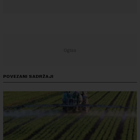
POVEZANI SADRŽAJI