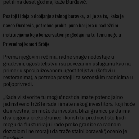
pet ili na deset godina, kaže Đurđević.
Postoji i ideja o dobijanju stalnog boravka, ali je za to, kako je
naveo Đurđević, potrebno probiti puno barijera u nadležnim
institucijama koja konzervativnije gledaju na tu temu nego u
Privrednoj komori Srbije.
Prema njegovim rečima, radne snage nedostaje u
građevini, ugostiteljstvu i sa povezanim uslugama kao na
primer u specijalizovanom ugostiteljstvu (šefovi u
restoranima), a potreba postoji i za sezonskim radnicima u
poljoprivredi.
„Kada vi stvorite tu mogućnost da imate potencijalno
jedinstveno tržište rada i imate nekog investitora koji hoće
da investira, on može da investira blizu granice pa da ima
dva pogona preko granice i koristi tu prednost što ljudi
mogu da flukturiraju i rade preko granice sa radnom
dozvolom i ne moraju da traže stalni boravak“, ocenio je
Đurđević.