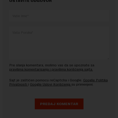
OSTAVITE ODGOVOR
Pre slanja komentara, molimo vas da se upoznate sa
pravilima komentarisanja i pravilima korišćenja sajta.
Sajt je zaštićen pomocu reCaptcha i Google.
Google Politika
Privatnosti
i
Google Uslovi Korišćenja
su primenjeni.