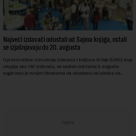
Najveći izdavači odustali od Sajma knjiga, ostali
se izjašnjavaju do 20. avgusta
Upravni odbor Udruženja izdavača i knjižara Srbije (UIKS), koje
okuplja oko 140 izdavača, na sednici održanoj 6. avgusta
sugerisao je svojim članicama da odustanu od učešća na
predstojećem Sajmu knjiga. Vrem...