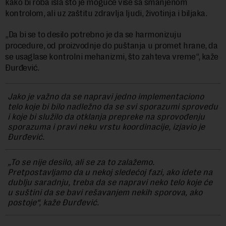
kako bi roba išla što je moguće više sa smanjenom
kontrolom, ali uz zaštitu zdravlja ljudi, životinja i biljaka.
„Da bi se to desilo potrebno je da se harmonizuju
procedure, od proizvodnje do puštanja u promet hrane, da
se usaglase kontrolni mehanizmi, što zahteva vreme“, kaže
Đurđević.
Jako je važno da se napravi jedno implementaciono
telo koje bi bilo nadležno da se svi sporazumi sprovedu
i koje bi služilo da otklanja prepreke na sprovođenju
sporazuma i pravi neku vrstu koordinacije, izjavio je
Đurđević.
„To se nije desilo, ali se za to zalažemo.
Pretpostavljamo da u nekoj sledećoj fazi, ako idete na
dublju saradnju, treba da se napravi neko telo koje će
u suštini da se bavi rešavanjem nekih sporova, ako
postoje“, kaže Đurđević.