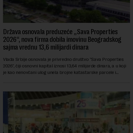
Država osnovala preduzeće „Sava Properties
2026“, nova firma dobila imovinu Beogradskog
sajma vrednu 13,6 milijardi dinara
Vlada Srbije osnovala je privredno društvo "Sava Properties
2026", čiji osnovni kapital iznosi 13,64 milijarde dinara, a u koji
je kao nenovčani ulog unela brojne katastarske parcele i
objekte u okviru kompl...