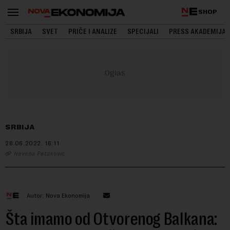
SHOP
SRBIJA
SVET
PRIČE I ANALIZE
SPECIJALI
PRESS AKADEMIJA
SRBIJA
28.06.2022.
16:11
Nevena Petaković
Autor: Nova Ekonomija
Šta imamo od Otvorenog Balkana: