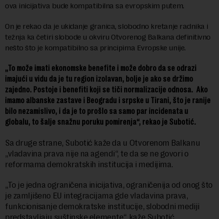
ova inicijativa bude kompatibilna sa evropskim putem.
On je rekao da je ukidanje granica, slobodno kretanje radnika i
težnja ka četiri slobode u okviru Otvorenog Balkana definitivno
nešto što je kompatibilno sa principima Evropske unije.
„To može imati ekonomske benefite i može dobro da se odrazi
imajući u vidu da je tu region izolavan, bolje je ako se držimo
zajedno. Postoje i benefiti koji se tiči normalizacije odnosa. Ako
imamo albanske zastave i Beogradu i srpske u Tirani, što je ranije
bilo nezamislivo, i da je to prošlo sa samo par incidenata u
globalu, to šalje snažnu poruku pomirenja“, rekao je Subotić.
Sa druge strane, Subotić kaže da u Otvorenom Balkanu
„vladavina prava nije na agendi“, te da se ne govori o
reformama demokratskih institucija i medijima.
„To je jedna ograničena inicijativa, ograničenija od onog što
je zamljišeno EU integracijama gde vladavina prava,
funkcionisanje demokratske institucije, slobodni mediji
predstavljaju suštinske elemente“, kaže Subotić.