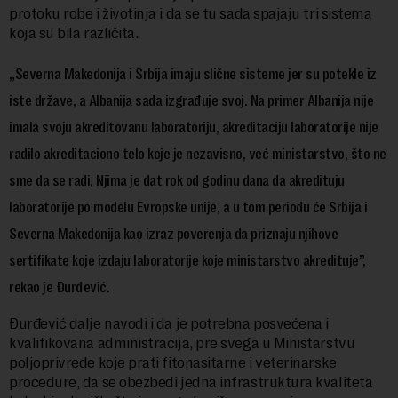
protoku robe i životinja i da se tu sada spajaju tri sistema
koja su bila različita.
„Severna Makedonija i Srbija imaju slične sisteme jer su potekle iz
iste države, a Albanija sada izgrađuje svoj. Na primer Albanija nije
imala svoju akreditovanu laboratoriju, akreditaciju laboratorije nije
radilo akreditaciono telo koje je nezavisno, već ministarstvo, što ne
sme da se radi. Njima je dat rok od godinu dana da akredituju
laboratorije po modelu Evropske unije, a u tom periodu će Srbija i
Severna Makedonija kao izraz poverenja da priznaju njihove
sertifikate koje izdaju laboratorije koje ministarstvo akredituje”,
rekao je Đurđević.
Đurđević dalje navodi i da je potrebna posvećena i
kvalifikovana administracija, pre svega u Ministarstvu
poljoprivrede koje prati fitonasitarne i veterinarske
procedure, da se obezbedi jedna infrastruktura kvaliteta