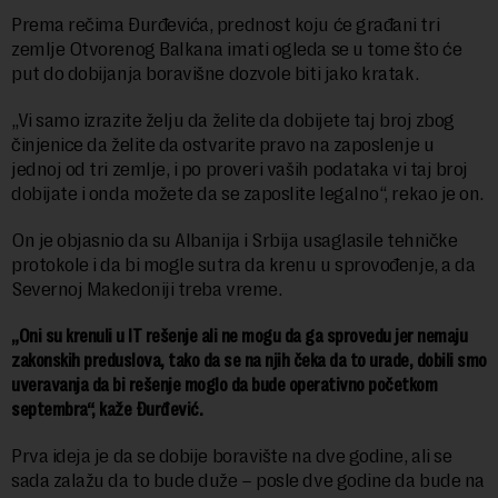
Prema rečima Đurđevića, prednost koju će građani tri
zemlje Otvorenog Balkana imati ogleda se u tome što će
put do dobijanja boravišne dozvole biti jako kratak.
„Vi samo izrazite želju da želite da dobijete taj broj zbog
činjenice da želite da ostvarite pravo na zaposlenje u
jednoj od tri zemlje, i po proveri vaših podataka vi taj broj
dobijate i onda možete da se zaposlite legalno“, rekao je on.
On je objasnio da su Albanija i Srbija usaglasile tehničke
protokole i da bi mogle sutra da krenu u sprovođenje, a da
Severnoj Makedoniji treba vreme.
„Oni su krenuli u IT rešenje ali ne mogu da ga sprovedu jer nemaju
zakonskih preduslova, tako da se na njih čeka da to urade, dobili smo
uveravanja da bi rešenje moglo da bude operativno početkom
septembra“, kaže Đurđević.
Prva ideja je da se dobije boravište na dve godine, ali se
sada zalažu da to bude duže – posle dve godine da bude na