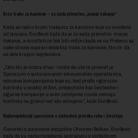
Brze trake za kamione – za sada primetno „manje čekanje“
Kada se radi o brzim trakama za kamione koje su uvedene
od januara, Đurđević kaže da je za sada primetno manje
čekanje, a rezultati će tek biti vidljivi kada se na Preševu sa
naše strane napravi dodatna traka za kamione, što će da
se desi krajem septembra.
„Ono što je dobra stvar i može da ubrza promet je
Sporazum o autorizovanim ekonomskim operaterima,
odnosno kompanijama koje su, kad prođu rigoroznu
kontrolu u svakoj državi, prepoznate kao bezbedne i
sigurne kompanije u svim zemljama i onda nemaju
kontrolu na granci već idu odvojeno“, kaže Đurđević.
Najkompleksniji sporazumi o slobodom protoku robe i životinja
Govoreći o izazovima inicijative Otvoreni Balkan, Đurđević
kaže da su najkompleksniji sporazumi o slobodnom