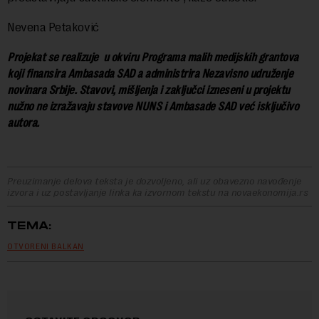
Nevena Petaković
Projekat se realizuje u okviru Programa malih medijskih grantova
koji finansira Ambasada SAD a administrira Nezavisno udruženje
novinara Srbije. Stavovi, mišljenja i zaključci izneseni u projektu
nužno ne izražavaju stavove NUNS i Ambasade SAD već isključivo
autora.
Preuzimanje delova teksta je dozvoljeno, ali uz obavezno navođenje
izvora i uz postavljanje linka ka izvornom tekstu na novaekonomija.rs
TEMA:
OTVORENI BALKAN