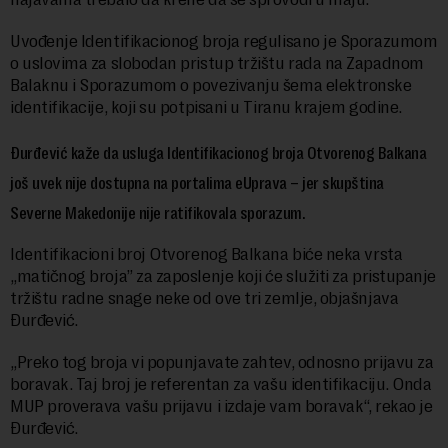
Uvođenje Identifikacionog broja regulisano je Sporazumom
o uslovima za slobodan pristup tržištu rada na Zapadnom
Balaknu i Sporazumom o povezivanju šema elektronske
identifikacije, koji su potpisani u Tiranu krajem godine.
Đurđević kaže da usluga Identifikacionog broja Otvorenog Balkana
još uvek nije dostupna na portalima eUprava – jer skupština
Severne Makedonije nije ratifikovala sporazum.
Identifikacioni broj Otvorenog Balkana biće neka vrsta
„matičnog broja” za zaposlenje koji će služiti za pristupanje
tržištu radne snage neke od ove tri zemlje, objašnjava
Đurđević.
„Preko tog broja vi popunjavate zahtev, odnosno prijavu za
boravak. Taj broj je referentan za vašu identifikaciju. Onda
MUP proverava vašu prijavu i izdaje vam boravak“, rekao je
Đurđević.