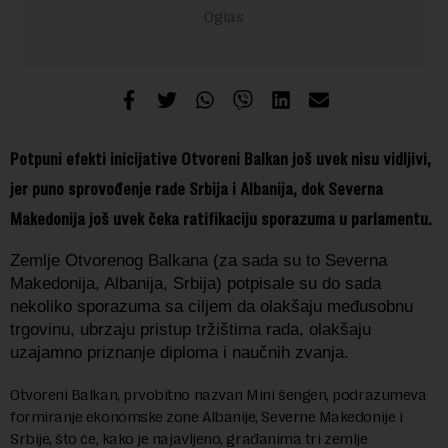
Potpuni efekti inicijative Otvoreni Balkan još uvek nisu vidljivi,
jer puno sprovođenje rade Srbija i Albanija, dok Severna
Makedonija još uvek čeka ratifikaciju sporazuma u parlamentu.
Zemlje Otvorenog Balkana (za sada su to Severna
Makedonija, Albanija, Srbija) potpisale su do sada
nekoliko sporazuma sa ciljem da olakšaju međusobnu
trgovinu, ubrzaju pristup tržištima rada, olakšaju
uzajamno priznanje diploma i naučnih zvanja.
Otvoreni Balkan, prvobitno nazvan Mini šengen, podrazumeva
formiranje ekonomske zone Albanije, Severne Makedonije i
Srbije, što će, kako je najavljeno, građanima tri zemlje