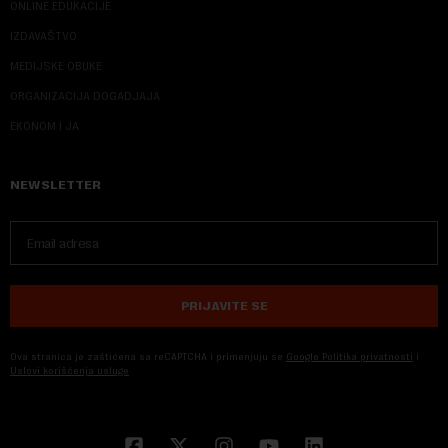
ONLINE EDUKACIJE
IZDAVAŠTVO
MEDIJSKE OBUKE
ORGANIZACIJA DOGADJAJA
EKONOM I JA
NEWSLETTER
PRIJAVITE SE
Ova stranica je zaštićena sa reCAPTCHA i primenjuju se
Google Politika privatnosti
i
Uslovi korišćenja usluge