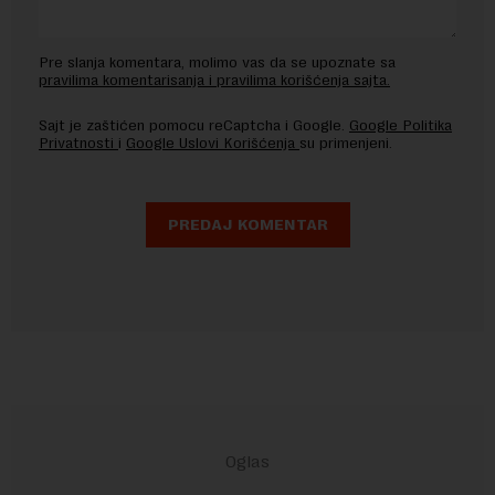
Pre slanja komentara, molimo vas da se upoznate sa
pravilima komentarisanja i pravilima korišćenja sajta.
Sajt je zaštićen pomocu reCaptcha i Google.
Google Politika
Privatnosti
i
Google Uslovi Korišćenja
su primenjeni.