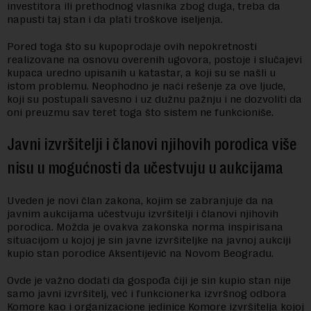
investitora ili prethodnog vlasnika zbog duga, treba da
napusti taj stan i da plati troškove iseljenja.
Pored toga što su kupoprodaje ovih nepokretnosti
realizovane na osnovu overenih ugovora, postoje i slučajevi
kupaca uredno upisanih u katastar, a koji su se našli u
istom problemu. Neophodno je naći rešenje za ove ljude,
koji su postupali savesno i uz dužnu pažnju i ne dozvoliti da
oni preuzmu sav teret toga što sistem ne funkcioniše.
Javni izvršitelji i članovi njihovih porodica više
nisu u mogućnosti da učestvuju u aukcijama
Uveden je novi član zakona, kojim se zabranjuje da na
javnim aukcijama učestvuju izvršitelji i članovi njihovih
porodica. Možda je ovakva zakonska norma inspirisana
situacijom u kojoj je sin javne izvršiteljke na javnoj aukciji
kupio stan porodice Aksentijević na Novom Beogradu.
Ovde je važno dodati da gospođa čiji je sin kupio stan nije
samo javni izvršitelj, već i funkcionerka izvršnog odbora
Komore kao i organizacione jedinice Komore izvršitelja kojoj