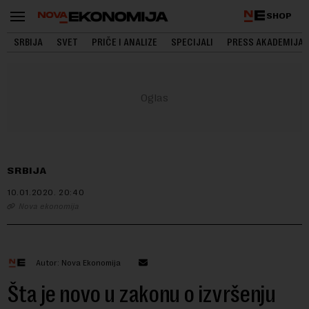
SHOP
SRBIJA
SVET
PRIČE I ANALIZE
SPECIJALI
PRESS AKADEMIJA
SRBIJA
10.01.2020.
20:40
Nova ekonomija
Autor: Nova Ekonomija
Šta je novo u zakonu o izvršenju