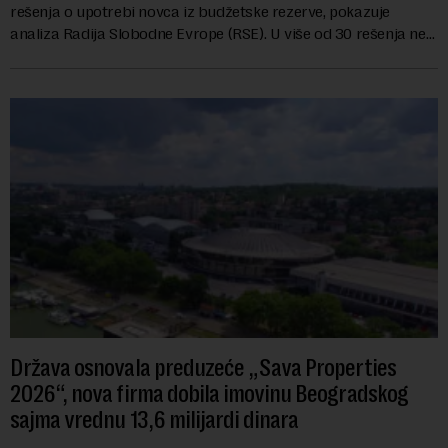
rešenja o upotrebi novca iz budžetske rezerve, pokazuje
analiza Radija Slobodne Evrope (RSE). U više od 30 rešenja ne
navodi se tačan iznos koji će ...
Država osnovala preduzeće „Sava Properties
2026“, nova firma dobila imovinu Beogradskog
sajma vrednu 13,6 milijardi dinara