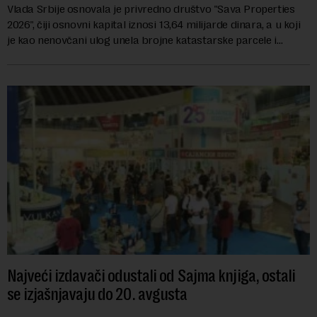
Vlada Srbije osnovala je privredno društvo "Sava Properties
2026", čiji osnovni kapital iznosi 13,64 milijarde dinara, a u koji
je kao nenovčani ulog unela brojne katastarske parcele i
objekte u okviru kompl...
Najveći izdavači odustali od Sajma knjiga, ostali
se izjašnjavaju do 20. avgusta