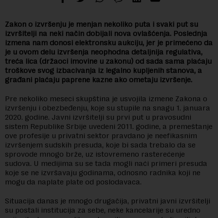
Zakon o izvršenju je menjan nekoliko puta i svaki put su
izvršitelji na neki način dobijali nova ovlašćenja. Poslednja
izmena nam donosi elektronsku aukciju, jer je primećeno da
je u ovom delu izvršenja neophodna detaljnija regulativa,
treća lica (držaoci imovine u zakonu) od sada sama plaćaju
troškove svog izbacivanja iz legalno kupljenih stanova, a
građani plaćaju paprene kazne ako ometaju izvršenje.
Pre nekoliko meseci skupština je usvojila izmene Zakona o
izvršenju i obezbeđenju, koje su stupile na snagu 1. januara
2020. godine. Javni izvršitelji su prvi put u pravosudni
sistem Republike Srbije uvedeni 2011. godine, a premeštanje
ove profesije u privatni sektor pravdano je neefikasnim
izvršenjem sudskih presuda, koje bi sada trebalo da se
sprovode mnogo brže, uz istovremeno rasterećenje
sudova. U medijima su se tada mogli naći primeri presuda
koje se ne izvršavaju godinama, odnosno radnika koji ne
mogu da naplate plate od poslodavaca.
Situacija danas je mnogo drugačija, privatni javni izvršitelji
su postali institucija za sebe, neke kancelarije su uredno