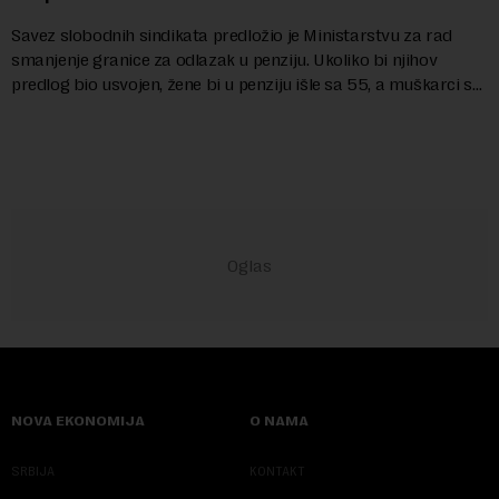
Savez slobodnih sindikata predložio je Ministarstvu za rad
smanjenje granice za odlazak u penziju. Ukoliko bi njihov
predlog bio usvojen, žene bi u penziju išle sa 55, a muškarci sa
60 godina. Iako bi se ver...
NOVA EKONOMIJA
O NAMA
SRBIJA
KONTAKT