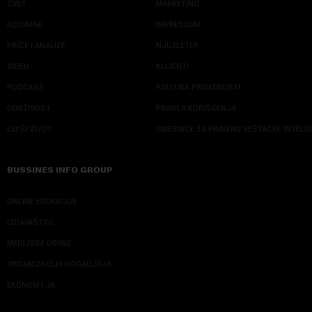
SVET
MARKETING
KOLUMNE
IMPRESSUM
PRIČE I ANALIZE
NJUZLETER
VIDEO
KLIJENTI
PODCAST
POLITIKA PRIVATNOSTI
ODRŽIVOST
PRAVILA KORIŠĆENJA
LEPŠI ŽIVOT
SMERNICE ZA PRIMENU VEŠTAČKE INTELI
BUSSINES INFO GROUP
ONLINE EDUKACIJE
IZDAVAŠTVO
MEDIJSKE OBUKE
ORGANIZACIJA DOGADJAJA
EKONOM I JA