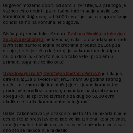
Odgovor možemo dobiti od samih izvršitelja, a pre toga je
važno nešto dodati, pa bi tačna informacija glasila „
za
komunalni dug
manji od 5.000 evra“, jer se ovo ograničenje
odnosi samo na komunalne dugove.
Bivša potpredsednica Komore
Svetlana Manić je u intervjuu
za „Novu ekonomiju“
nedavno izjavila: „U dosadašnjem radu
izvršitelja samo je jedna nekretnina prodata za „dug za
struju“, i bilo je reč o dugu koji je sa kamatom dostigao
milion dinara. Znači to nije bio tako veliki problem u
primeni, toga nije toliko bilo.“
U gostovanju na N1, izvršiteljka Snežana Petrović
je bila još
direktnija: „Ja u svojoj karijeri… imam 30 godina radnog
staža… ne znam nijedan slučaj gde je javno komunalno
preduzeće predložilo prodaju nepokretnosti, niti znam
kolegu koji je sproveo izvršenje za dug do 5.000 evra,
ukoliko se radi o komunalnim uslugama.“
Dakle, zakonodavac je ozakonio nešto što se nikada nije ni
desilo i to je predstavljeno kao velika izmena, koja će sada
mnogo značiti dužnicima, jer im se više nikada neće desiti
ono što se nikada nije ni desilo.