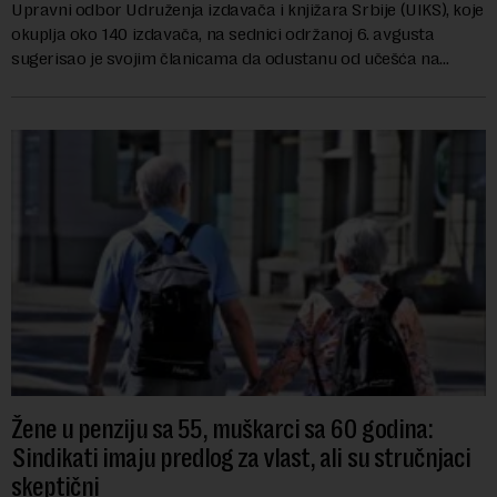
Upravni odbor Udruženja izdavača i knjižara Srbije (UIKS), koje
okuplja oko 140 izdavača, na sednici održanoj 6. avgusta
sugerisao je svojim članicama da odustanu od učešća na
predstojećem Sajmu knjiga. Vrem...
Žene u penziju sa 55, muškarci sa 60 godina:
Sindikati imaju predlog za vlast, ali su stručnjaci
skeptični