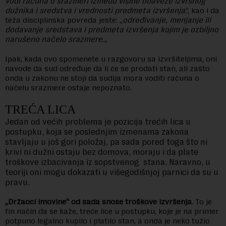
vodi računa o srazmeri između visine obaveze izvršnog
dužnika i sredstva i vrednosti predmeta izvršenja
.“, kao i da
teža disciplinska povreda jeste: „
određivanje, menjanje ili
dodavanje sredstava i predmeta izvršenja kojim je ozbiljno
narušeno načelo srazmere.
„
Ipak, kada ovo spomenete u razgovoru sa izvršiteljima, oni
navode da sud određuje da li će se prodati stan, ali zašto
onda u zakonu ne stoji da sudija mora voditi računa o
načelu srazmere ostaje nepoznato.
TREĆA LICA
Jedan od većih problema je pozicija trećih lica u
postupku, koja se poslednjim izmenama zakona
stavljaju u još gori položaj, pa sada pored toga što ni
krivi ni dužni ostaju bez domova, moraju i da plate
troškove izbacivanja iz sopstvenog stana. Naravno, u
teoriji oni mogu dokazati u višegodišnjoj parnici da su u
pravu.
„Držaoci imovine“ od sada snose troškove izvršenja
. To je
fin način da se kaže, treće lice u postupku, koje je na primer
potpuno legalno kupilo i platilo stan, a onda je neko tužio