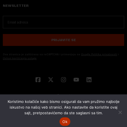
NEWSLETTER
PRIJAVITE SE
Ova stranica je zaštićena sa reCAPTCHA i primenjuju se
Google Politika privatnosti
i
Uslovi korišćenja usluge
Koristimo kolačiće kako bismo osigurali da vam pružimo najbolje
iskustvo na našoj veb stranici. Ako nastavite da koristite ovaj
sajt, pretpostavićemo da ste saglasni sa tim.
© 2026 NOVA EKONOMIJA | SVA PRAVA ZADŽANA | DEVELOPED BY
CUBES
Ok