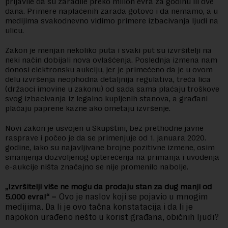
prijavile da su zaradile preko milion evra za godinu ili dve
dana. Primere naplaćenih zarada gotovo i da nemamo, a u
medijima svakodnevno vidimo primere izbacivanja ljudi na
ulicu.
Zakon je menjan nekoliko puta i svaki put su izvršitelji na
neki način dobijali nova ovlašćenja. Poslednja izmena nam
donosi elektronsku aukciju, jer je primećeno da je u ovom
delu izvršenja neophodna detaljnija regulativa, treća lica
(držaoci imovine u zakonu) od sada sama plaćaju troškove
svog izbacivanja iz legalno kupljenih stanova, a građani
plaćaju paprene kazne ako ometaju izvršenje.
Novi zakon je usvojen u Skupštini, bez prethodne javne
rasprave i počeo je da se primenjuje od 1. januara 2020.
godine, iako su najavljivane brojne pozitivne izmene, osim
smanjenja dozvoljenog opterećenja na primanja i uvođenja
e-aukcije ništa značajno se nije promenilo nabolje.
„Izvršitelji više ne mogu da prodaju stan za dug manji od
Ovo je naslov koji se pojavio u mnogim
5.000 evra!“ –
medijima. Da li je ovo tačna konstatacija i da li je
napokon urađeno nešto u korist građana, običnih ljudi?