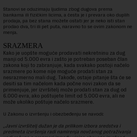
Stanovi se oduzimaju ljudima zbog dugova prema
bankama ili fizičkim licima, a česta je i prevara oko duplih
prodaja, pa bez stana možete ostati jer je neko isti stan
prodao dva, tri ili pet puta, naravno to se ovim zakonom ne
menja.
SRAZMERA
Kako je uopšte moguće prodavati nekretninu za dug
manji od 5.000 evra i zašto je potreban poseban član
zakona koji to zabranjuje, kada svakako postoji načelo
srazmere po kome nije moguće prodati stan za
nesrazmerno mali dug. Takođe, ostaje pitanje šta će se
desiti sa tim načelom kada počne novi zakon da se
primenjuje, jer izvršitelj može prodati stan za dug od
6.000 evra, ako poštujete limit od 5.000 evra, ali ne
može ukoliko poštuje načelo srazmere.
U Zakonu o izvršenju i obezbeđenju se navodi:
„
Javni izvršitelj dužan je da prilikom izbora sredstva i
predmeta izvršenja radi namirenja novčanog potraživanja