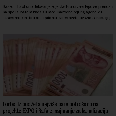
Raskol i haotično delovanje koje vlada u državi lepo se prenosi i
na spolja, barem kada su međunarodne rejting agencije i
ekonomske institucije u pitanju. Mi od sveta uvozimo inflaciju,
robu lošijeg kvalitet...
Forbs: Iz budžeta najviše para potrošeno na
projekte EXPO i Rafale, najmanje za kanalizaciju