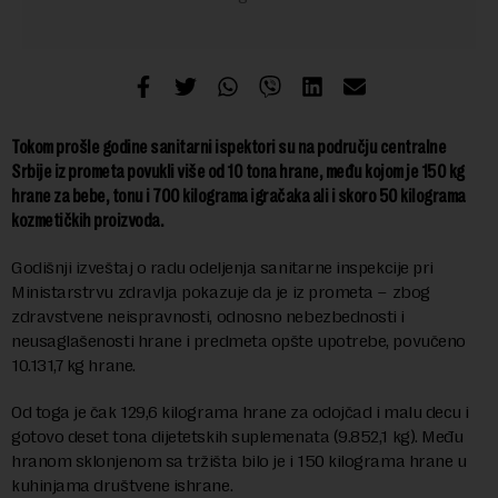
Tokom prošle godine sanitarni ispektori su na području centralne
Srbije iz prometa povukli više od 10 tona hrane, među kojom je 150 kg
hrane za bebe, tonu i 700 kilograma igračaka ali i skoro 50 kilograma
kozmetičkih proizvoda.
Godišnji izveštaj o radu odeljenja sanitarne inspekcije pri
Ministarstrvu zdravlja pokazuje da je iz prometa – zbog
zdravstvene neispravnosti, odnosno nebezbednosti i
neusaglašenosti hrane i predmeta opšte upotrebe, povučeno
10.131,7 kg hrane.
Od toga je čak 129,6 kilograma hrane za odojčad i malu decu i
gotovo deset tona dijetetskih suplemenata (9.852,1 kg). Među
hranom sklonjenom sa tržišta bilo je i 150 kilograma hrane u
kuhinjama društvene ishrane.