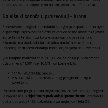
stoji u izveštaju i ističe se da su oni „odstranjeni“ sa posla.
Najviše kliconoša u proizvodnji – hrane
Zdravstvene preglede određenih kategorija zaposlenih i drugih
organizuje i sprovodi nadležni zavod, odnosno institut za javno
zdravlje na teritoriji za koju je osnovan, a obaveštenja o
kliconošama dostavlja teritorijalno nadležnoj sanitarnoj
inspekciji radi preduzimanja mera, objašnjava se u izveštaju.
„Od ukupno kontrolisanih 70.993 lica, sa posla je privremeno
odstranjeno 11.691 lice (16,5%), od kojih je bilo:
11.118 (95,1%) kliconoša ,
573 (4,9%) bez zdravstvenog pregleda“, stoji u
izveštaju.
Posmatrano po grupama objekata, bez zdravstvenog pregleda
je najviše lica u
objektima za proizvodnju i promet hrane
i predmeta
opšte upotrebe (428) i objektima za negu lica i tela (70).