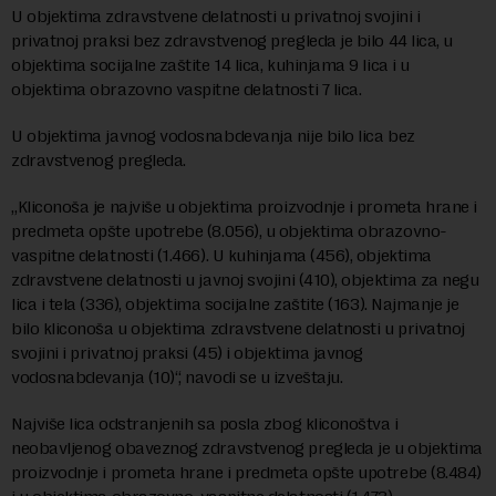
U objektima zdravstvene delatnosti u privatnoj svojini i
privatnoj praksi bez zdravstvenog pregleda je bilo 44 lica, u
objektima socijalne zaštite 14 lica, kuhinjama 9 lica i u
objektima obrazovno vaspitne delatnosti 7 lica.
U objektima javnog vodosnabdevanja nije bilo lica bez
zdravstvenog pregleda.
„Kliconoša je najviše u objektima proizvodnje i prometa hrane i
predmeta opšte upotrebe (8.056), u objektima obrazovno-
vaspitne delatnosti (1.466). U kuhinjama (456), objektima
zdravstvene delatnosti u javnoj svojini (410), objektima za negu
lica i tela (336), objektima socijalne zaštite (163). Najmanje je
bilo kliconoša u objektima zdravstvene delatnosti u privatnoj
svojini i privatnoj praksi (45) i objektima javnog
vodosnabdevanja (10)“, navodi se u izveštaju.
Najviše lica odstranjenih sa posla zbog kliconoštva i
neobavljenog obaveznog zdravstvenog pregleda je u objektima
proizvodnje i prometa hrane i predmeta opšte upotrebe (8.484)