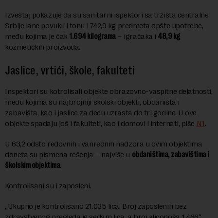
Izveštaj pokazuje da su sanitarni ispektori sa tržišta centralne
Srbije lane povukli i tonu i 742,9 kg predmeta opšte upotrebe,
među kojima je čak
1.694 kilograma
– igračaka i
48,9 kg
kozmetičkih proizvoda.
Jaslice, vrtići, škole, fakulteti
Inspektori su kotrolisali objekte obrazovno-vaspitne delatnosti,
među kojima su najbrojniji školski objekti, obdaništa i
zabavišta, kao i jaslice za decu uzrasta do tri godine. U ove
objekte spadaju još i fakulteti, kao i domovi i internati, piše
N1
.
U 63,2 odsto redovnih i vanrednih nadzora u ovim objektima
doneta su pismena rešenja – najviše u
obdaništima, zabavištima i
školskim objektima
.
Kontrolisani su i zaposleni.
„Ukupno je kontrolisano 21.035 lica. Broj zaposlenih bez
zdravstvenog pregleda je sedam lica, a broj kliconoša 1.466“,