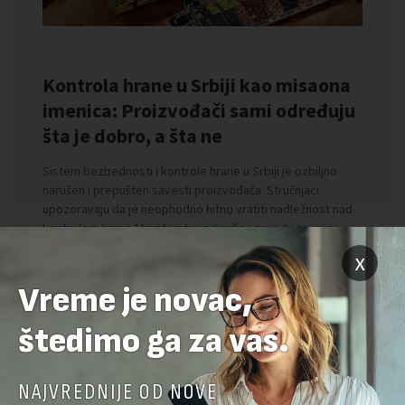
x
Vreme je novac,
štedimo ga za vas.
NAJVREDNIJE OD NOVE