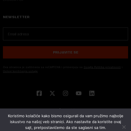
NEWSLETTER
PRIJAVITE SE
Ova stranica je zaštićena sa reCAPTCHA i primenjuju se
Google Politika privatnosti
i
Uslovi korišćenja usluge
Koristimo kolačiće kako bismo osigurali da vam pružimo najbolje
iskustvo na našoj veb stranici. Ako nastavite da koristite ovaj
sajt, pretpostavićemo da ste saglasni sa tim.