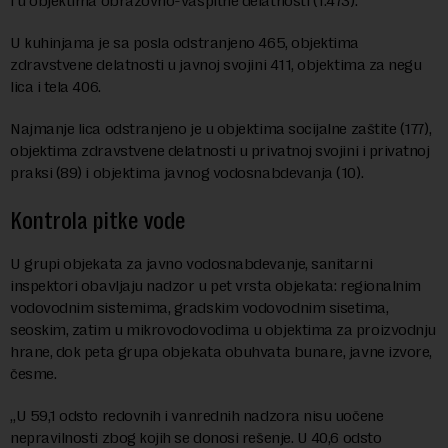
i u objektima obrazovno-vaspitne delatnosti (1.473).
U kuhinjama je sa posla odstranjeno 465, objektima
zdravstvene delatnosti u javnoj svojini 411, objektima za negu
lica i tela 406.
Najmanje lica odstranjeno je u objektima socijalne zaštite (177),
objektima zdravstvene delatnosti u privatnoj svojini i privatnoj
praksi (89) i objektima javnog vodosnabdevanja (10).
Kontrola pitke vode
U grupi objekata za javno vodosnabdevanje, sanitarni
inspektori obavljaju nadzor u pet vrsta objekata: regionalnim
vodovodnim sistemima, gradskim vodovodnim sisetima,
seoskim, zatim u mikrovodovodima u objektima za proizvodnju
hrane, dok peta grupa objekata obuhvata bunare, javne izvore,
česme.
„U 59,1 odsto redovnih i vanrednih nadzora nisu uočene
nepravilnosti zbog kojih se donosi rešenje. U 40,6 odsto