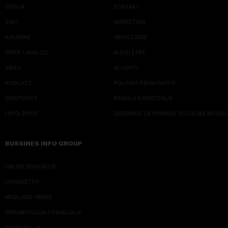
SRBIJA
KONTAKT
SVET
MARKETING
KOLUMNE
IMPRESSUM
PRIČE I ANALIZE
NJUZLETER
VIDEO
KLIJENTI
PODCAST
POLITIKA PRIVATNOSTI
ODRŽIVOST
PRAVILA KORIŠĆENJA
LEPŠI ŽIVOT
SMERNICE ZA PRIMENU VEŠTAČKE INTELI
BUSSINES INFO GROUP
ONLINE EDUKACIJE
IZDAVAŠTVO
MEDIJSKE OBUKE
ORGANIZACIJA DOGADJAJA
EKONOM I JA