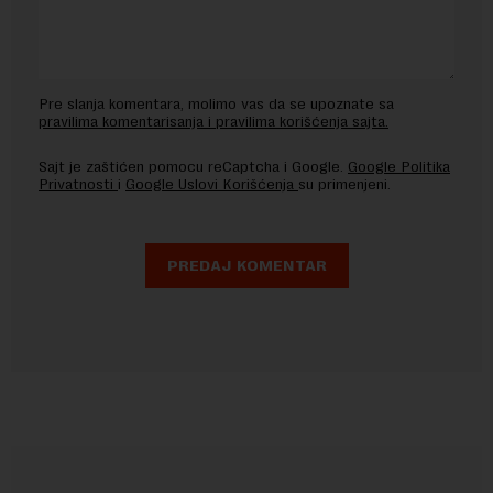
Pre slanja komentara, molimo vas da se upoznate sa
pravilima komentarisanja i pravilima korišćenja sajta.
Sajt je zaštićen pomocu reCaptcha i Google.
Google Politika
Privatnosti
i
Google Uslovi Korišćenja
su primenjeni.