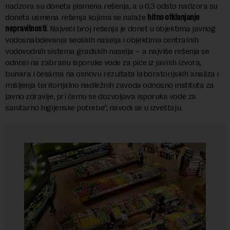
nadzora su doneta pismena rešenja, a u 0,3 odsto nadzora su
doneta usmena rešenja kojima se nalaže
hitno otklanjanje
nepravilnosti
. Najveći broj rešenja je donet u objektima javnog
vodosnabdevanja seoskih naselja i objektima centralnih
vodovodnih sistema gradskih naselja – a najviše rešenja se
odnosi na zabranu isporuke vode za piće iz javnih izvora,
bunara i česama na osnovu rezultata laboratorijskih analiza i
mišljenja teritorijalno nadležnih zavoda odnosno instituta za
javno zdravlje, pri čemu se dozvoljava isporuka vode za
sanitarno higijenske potrebe“, navodi se u izveštaju.