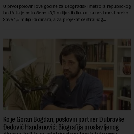
U prvoj polovini ove godine za Beogradski metro iz republičkog
budžeta je potrošeno 13,9 milijardi dinara, za novi most preko
Save 1,5 milijardi dinara, a za projekat centralnog
kanalizacionog sistema u Beog...
Ko je Goran Bogdan, poslovni partner Dubravke
Đedović Handanović: Biografija proslavljenog