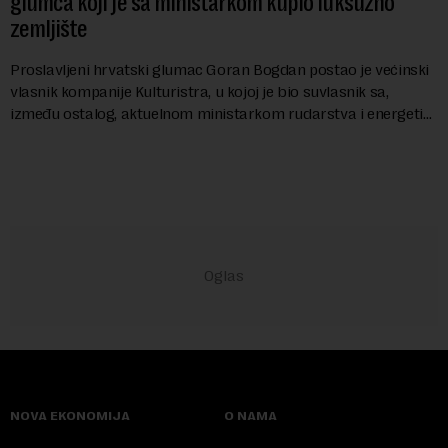
glumca koji je sa ministarkom kupio luksuzno
zemljište
Proslavljeni hrvatski glumac Goran Bogdan postao je većinski
vlasnik kompanije Kulturistra, u kojoj je bio suvlasnik sa,
između ostalog, aktuelnom ministarkom rudarstva i energetike
u Vladi Srbije, Dubravkom...
NOVA EKONOMIJA
O NAMA