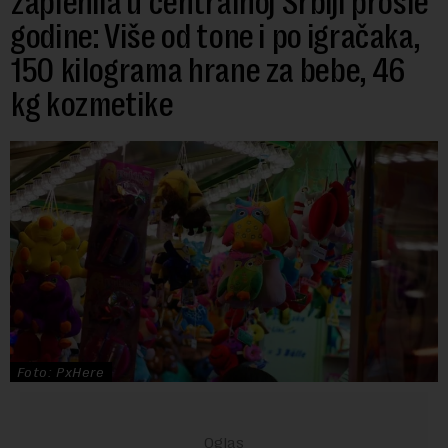
zaplenila u centralnoj Srbiji prošle
godine: Više od tone i po igračaka,
150 kilograma hrane za bebe, 46
kg kozmetike
Foto: PxHere