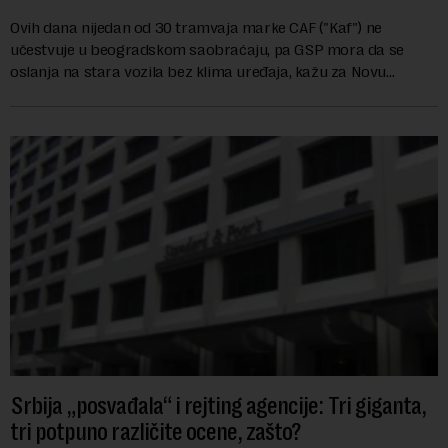
Ovih dana nijedan od 30 tramvaja marke CAF ("Kaf") ne
učestvuje u beogradskom saobraćaju, pa GSP mora da se
oslanja na stara vozila bez klima uređaja, kažu za Novu
ekonomiju iz Sindikata Centar – GSP i Centr...
Srbija „posvađala“ i rejting agencije: Tri giganta,
tri potpuno različite ocene, zašto?