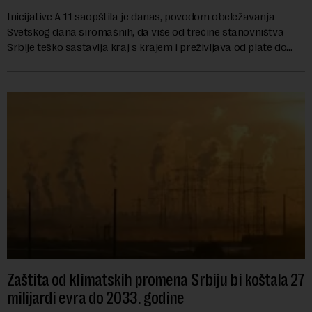
Inicijative A 11 saopštila je danas, povodom obeležavanja
Svetskog dana siromašnih, da više od trećine stanovništva
Srbije teško sastavlja kraj s krajem i preživljava od plate do
plate.U saopštenju piše ...
Zaštita od klimatskih promena Srbiju bi koštala 27
milijardi evra do 2033. godine