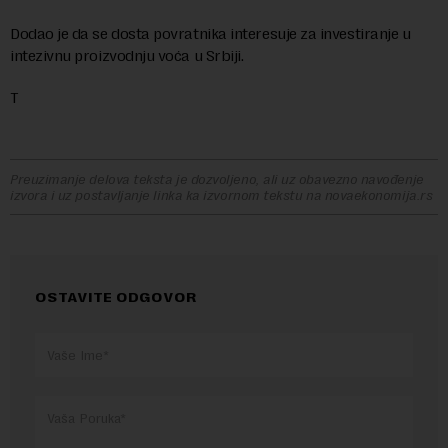
Dodao je da se dosta povratnika interesuje za investiranje u
intezivnu proizvodnju voća u Srbiji.
T
Preuzimanje delova teksta je dozvoljeno, ali uz obavezno navođenje
izvora i uz postavljanje linka ka izvornom tekstu na novaekonomija.rs
OSTAVITE ODGOVOR