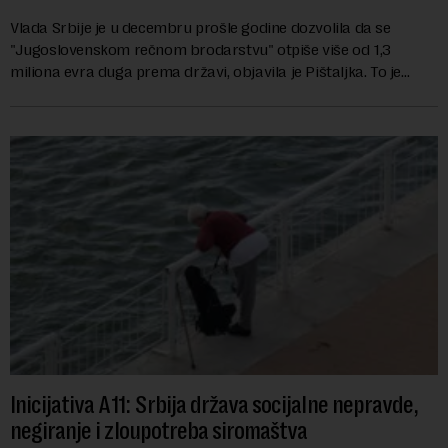
Vlada Srbije je u decembru prošle godine dozvolila da se
"Jugoslovenskom rečnom brodarstvu" otpiše više od 1,3
miliona evra duga prema državi, objavila je Pištaljka. To je
učinjeno zaključkom koji do danas n...
Inicijativa A11: Srbija država socijalne nepravde,
negiranje i zloupotreba siromaštva