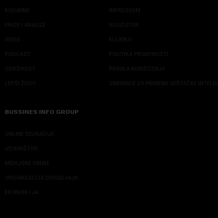
KOLUMNE
IMPRESSUM
PRIČE I ANALIZE
NJUZLETER
VIDEO
KLIJENTI
PODCAST
POLITIKA PRIVATNOSTI
ODRŽIVOST
PRAVILA KORIŠĆENJA
LEPŠI ŽIVOT
SMERNICE ZA PRIMENU VEŠTAČKE INTELI
BUSSINES INFO GROUP
ONLINE EDUKACIJE
IZDAVAŠTVO
MEDIJSKE OBUKE
ORGANIZACIJA DOGADJAJA
EKONOM I JA