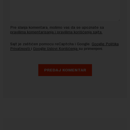
Pre slanja komentara, molimo vas da se upoznate sa
pravilima komentarisanja i pravilima korišćenja sajta.
Sajt je zaštićen pomocu reCaptcha i Google.
Google Politika
Privatnosti
i
Google Uslovi Korišćenja
su primenjeni.