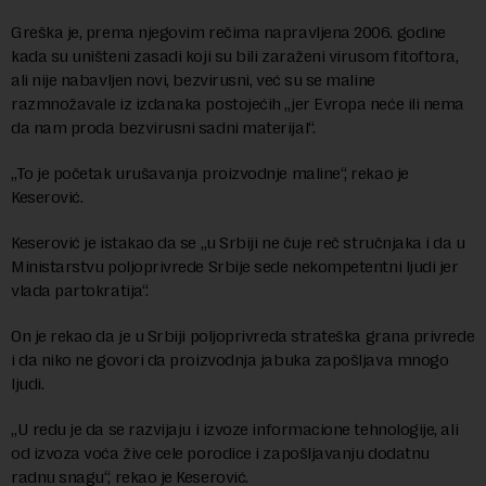
Greška je, prema njegovim rečima napravljena 2006. godine
kada su uništeni zasadi koji su bili zaraženi virusom fitoftora,
ali nije nabavljen novi, bezvirusni, već su se maline
razmnožavale iz izdanaka postojećih „jer Evropa neće ili nema
da nam proda bezvirusni sadni materijal“.
„To je početak urušavanja proizvodnje maline“, rekao je
Keserović.
Keserović je istakao da se „u Srbiji ne čuje reč stručnjaka i da u
Ministarstvu poljoprivrede Srbije sede nekompetentni ljudi jer
vlada partokratija“.
On je rekao da je u Srbiji poljoprivreda strateška grana privrede
i da niko ne govori da proizvodnja jabuka zapošljava mnogo
ljudi.
„U redu je da se razvijaju i izvoze informacione tehnologije, ali
od izvoza voća žive cele porodice i zapošljavanju dodatnu
radnu snagu“, rekao je Keserović.