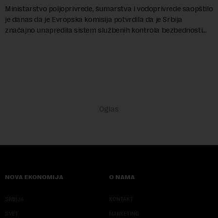
Ministarstvo poljoprivrede, šumarstva i vodoprivrede saopštilo
je danas da je Evropska komisija potvrdila da je Srbija
značajno unapredila sistem službenih kontrola bezbednosti
hrane biljnog porekla, te da k...
NOVA EKONOMIJA
O NAMA
SRBIJA
KONTAKT
SVET
MARKETING