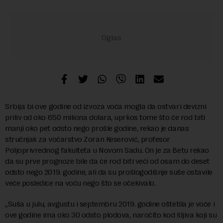
Srbija bi ove godine od izvoza voća mogla da ostvari devizni
priliv od oko 650 miliona dolara, uprkos tome što će rod biti
manji oko pet odsto nego prošle godine, rekao je danas
stručnjak za vočarstvo Zoran Keserović, profesor
Poljoprivrednog fakulteta u Novom Sadu. On je za Betu rekao
da su prve prognoze bile da će rod biti veći od osam do deset
odsto nego 2019. godine, ali da su prošlogodišnje suše ostavile
veće posledice na voću nego što se očekivalo.
„Suša u julu, avgustu i septembru 2019. godine oštetila je voće i
ove godine ima oko 30 odsto plodova, naročito kod šljiva koji su