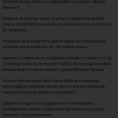
se formirali kao blizanci i mogu jedino u preradu“, rekao je
Keserović.
Dodao je da je Srbija samo za prva tri meseca ove godine
izvezla oko 56.000 tona jabuka po prosečnoj ceni od 0,73 evra
po kilogramu.
Istakao je da je Srbija 2019. godine samo na izvozu jabuka
ostvarila devizni priliv od oko 120 miliona dolara.
Keserović je rekao da se ove godine očekuje rod voća od 1,2 do
1,3 miliona tona i da će se voće tražiti, a da će zbog smanjene
ponude cene biti visoke, najviše u poslednjih deset godina.
Država, kako je ocenio ništa nije uradila da se unapredi
tehnologija proizvodnje malina čijim se izvozom ostvaruje
najveći devizni priliv posle izvoza pšenice.
„Maline ne mogu da se uzgajaju bez navodnjavanja i
protivgradnih mreža, a sadni materijal ne sme bi zaražen
virusom“, rekao je Keserović.