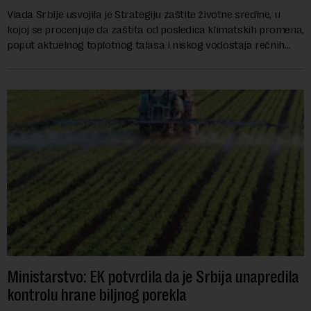
Vlada Srbije usvojila je Strategiju zaštite životne sredine, u
kojoj se procenjuje da zaštita od posledica klimatskih promena,
poput aktuelnog toplotnog talasa i niskog vodostaja rečnih
slivova, zahteva inve...
Ministarstvo: EK potvrdila da je Srbija unapredila
kontrolu hrane biljnog porekla