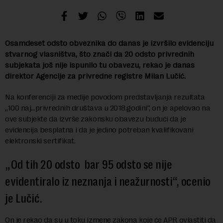
Osamdeset odsto obveznika do danas je izvršilo evidenciju
stvarnog vlasništva, što znači da 20 odsto privrednih
subjekata još nije ispunilo tu obavezu, rekao je danas
direktor Agencije za privredne registre Milan Lučić.
Na konferenciji za medije povodom predstavljanja rezultata
„100 naj…privrednih društava u 2018.godini“, on je apelovao na
ove subjekte da izvrše zakonsku obavezu budući da je
evidencija besplatna i da je jedino potreban kvalifikovani
elektronski sertifikat.
„Od tih 20 odsto bar 95 odsto se nije
evidentiralo iz neznanja i neažurnosti“, ocenio
je Lučić.
On je rekao da su u toku izmene zakona koje će APR ovlastiti da