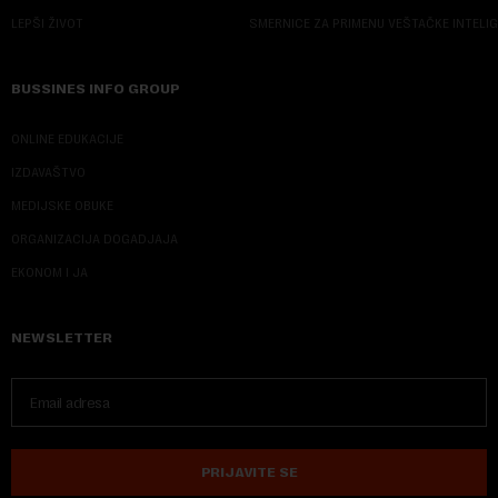
LEPŠI ŽIVOT
SMERNICE ZA PRIMENU VEŠTAČKE INTELI
BUSSINES INFO GROUP
ONLINE EDUKACIJE
IZDAVAŠTVO
MEDIJSKE OBUKE
ORGANIZACIJA DOGADJAJA
EKONOM I JA
NEWSLETTER
PRIJAVITE SE