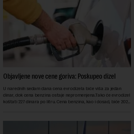
Objavljene nove cene goriva: Poskupeo dizel
U narednih sedam dana cena evrodizela biće viša za jedan
dinar, dok cena benzina ostaje nepromenjena.Tako će evrodizel
koštati 227 dinara po litru. Cena benzina, kao i dosad, biće 202
dinara po litru. ...