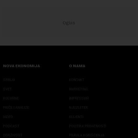
NOVA EKONOMIJA
O NAMA
SRBIJA
KONTAKT
SVET
MARKETING
KOLUMNE
IMPRESSUM
PRIČE I ANALIZE
NJUZLETER
VIDEO
KLIJENTI
PODCAST
POLITIKA PRIVATNOSTI
ODRŽIVOST
PRAVILA KORIŠĆENJA