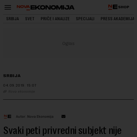
SHOP
SRBIJA
SVET
PRIČE I ANALIZE
SPECIJALI
PRESS AKADEMIJA
SRBIJA
04.09.2019.
15:07
Nova ekonomije
Autor: Nova Ekonomija
Svaki peti privredni subjekt nije