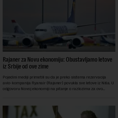
Rajaner za Novu ekonomiju: Obustavljamo letove
iz Srbije od ove zime
Pojedini mediji primetili su da je preko sistema rezervacija
avio-kompanija Ryanair (Rajaner) povukla sve letove iz Niša. U
odgovoru Novoj ekonomiji na pitanje o razlozima za ovo
povlačenje, ovaj avio-gigant...