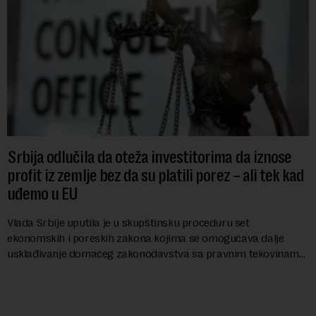
Srbija odlučila da oteža investitorima da iznose
profit iz zemlje bez da su platili porez – ali tek kad
uđemo u EU
Vlada Srbije uputila je u skupštinsku proceduru set
ekonomskih i poreskih zakona kojima se omogućava dalje
usklađivanje domaćeg zakonodavstva sa pravnim tekovinama
Evropske unije i ispunjavaju obaveze predvi...