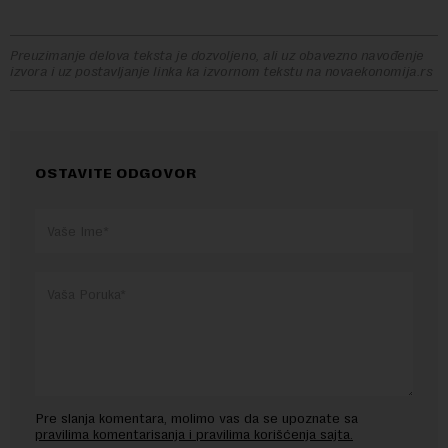
Preuzimanje delova teksta je dozvoljeno, ali uz obavezno navođenje
izvora i uz postavljanje linka ka izvornom tekstu na novaekonomija.rs
OSTAVITE ODGOVOR
Pre slanja komentara, molimo vas da se upoznate sa
pravilima komentarisanja i pravilima korišćenja sajta.