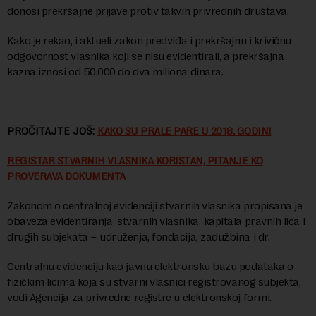
donosi prekršajne prijave protiv takvih privrednih društava.
Kako je rekao, i aktueli zakon predviđa i prekršajnu i krivičnu
odgovornost vlasnika koji se nisu evidentirali, a prekršajna
kazna iznosi od 50.000 do dva miliona dinara.
PROČITAJTE JOŠ:
KAKO SU PRALE PARE U 2018. GODINI
REGISTAR STVARNIH VLASNIKA KORISTAN, PITANJE KO
PROVERAVA DOKUMENTA
Zakonom o centralnoj evidenciji stvarnih vlasnika propisana je
obaveza evidentiranja stvarnih vlasnika kapitala pravnih lica i
drugih subjekata – udruženja, fondacija, zadužbina i dr.
Centralnu evidenciju kao javnu elektronsku bazu podataka o
fizičkim licima koja su stvarni vlasnici registrovanog subjekta,
vodi Agencija za privredne registre u elektronskoj formi.