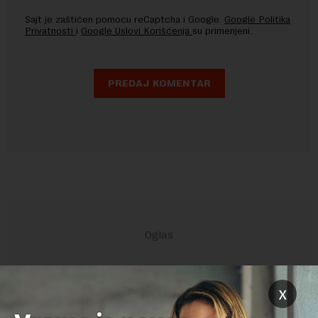
Sajt je zaštićen pomocu reCaptcha i Google.
Google Politika
Privatnosti
i
Google Uslovi Korišćenja
su primenjeni.
x
POVEZANI SADRŽAJI