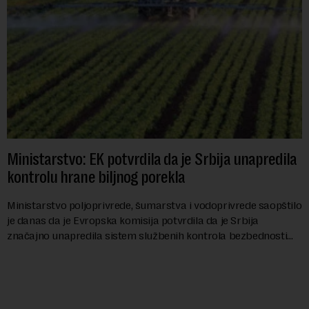
Ministarstvo: EK potvrdila da je Srbija unapredila
kontrolu hrane biljnog porekla
Ministarstvo poljoprivrede, šumarstva i vodoprivrede saopštilo
je danas da je Evropska komisija potvrdila da je Srbija
značajno unapredila sistem službenih kontrola bezbednosti
hrane biljnog porekla, te da k...