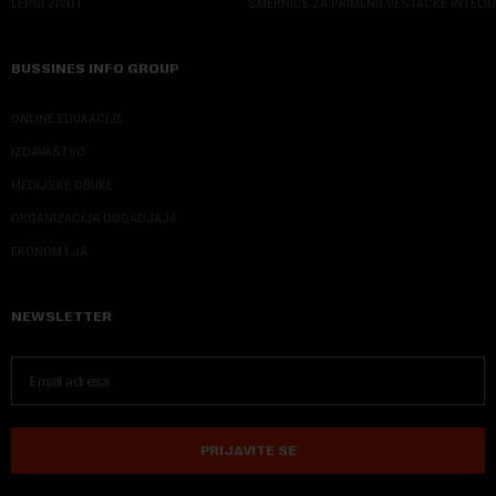
LEPŠI ŽIVOT
SMERNICE ZA PRIMENU VEŠTAČKE INTELI
BUSSINES INFO GROUP
ONLINE EDUKACIJE
IZDAVAŠTVO
MEDIJSKE OBUKE
ORGANIZACIJA DOGADJAJA
EKONOM I JA
NEWSLETTER
PRIJAVITE SE