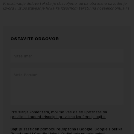
Preuzimanje delova teksta je dozvoljeno, ali uz obavezno navođenje
izvora i uz postavljanje linka ka izvornom tekstu na novaekonomija.rs
OSTAVITE ODGOVOR
Pre slanja komentara, molimo vas da se upoznate sa
pravilima komentarisanja i pravilima korišćenja sajta.
Sajt je zaštićen pomocu reCaptcha i Google.
Google Politika
Privatnosti
i
Google Uslovi Korišćenja
su primenjeni.