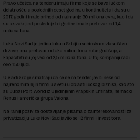
Pravo učešća na tenderu imaju firme koje se bave lučkom
delatnošću u poslednjih deset godina u kontinuitetu i da su u
2017. godini imale prihod od najmanje 30 miliona evra, kao i da
su u svakoj od poslednje tri godine imale pretovar od 1,4
miliona tona.
Luka Novi Sad je jedina luka u Srbiji u većinskom vlasništvu
države, ima pretovar od oko milion tona robe godišnje, a
kapaciteti su joj veći od 2,5 miliona tona. U toj kompaniji radi
oko 150 ljudi.
U Vladi Srbije smatraju da će se na tender javiti neke od
najrenomiranijih firmi u svetu u oblasti lučkog biznisa, kao što
su Dubai Port World iz Ujedinjenih Arapskih Emirata, nemački
Renus i američka grupa Valona.
Na raniji poziv za dostavljanje pisama o zainteresovanosti za
privatizaciju Luke Novi Sad javilo se 12 firmi i investitora.