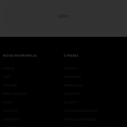
NOVA EKONOMIJA
O NAMA
SRBIJA
KONTAKT
SVET
MARKETING
KOLUMNE
IMPRESSUM
PRIČE I ANALIZE
NJUZLETER
VIDEO
KLIJENTI
PODCAST
POLITIKA PRIVATNOSTI
ODRŽIVOST
PRAVILA KORIŠĆENJA