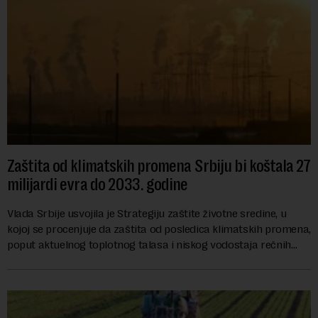
Zaštita od klimatskih promena Srbiju bi koštala 27
milijardi evra do 2033. godine
Vlada Srbije usvojila je Strategiju zaštite životne sredine, u
kojoj se procenjuje da zaštita od posledica klimatskih promena,
poput aktuelnog toplotnog talasa i niskog vodostaja rečnih
slivova, zahteva inve...