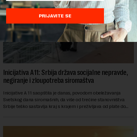
PRIJAVITE SE
Inicijativa A11: Srbija država socijalne nepravde,
negiranje i zloupotreba siromaštva
Inicijative A 11 saopštila je danas, povodom obeležavanja
Svetskog dana siromašnih, da više od trećine stanovništva
Srbije teško sastavlja kraj s krajem i preživljava od plate do
plate.U saopštenju piše ...