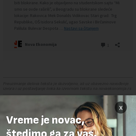
Preuzimanje delova teksta je dozvoljeno, ali uz obavezno navođenje
izvora i uz postavljanje linka ka izvornom tekstu na novaekonomija.rs
TEMA:
x
BLOKADE
GRAĐANSKA NEPOSLUŠNOST
GSP
POLITIKA
Vreme je novac,
PROTEST
SRBIJA
STUDENTI
štedimo ga za vas.