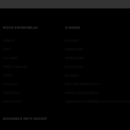
NOVA EKONOMIJA
O NAMA
SRBIJA
KONTAKT
SVET
MARKETING
KOLUMNE
IMPRESSUM
PRIČE I ANALIZE
NJUZLETER
VIDEO
KLIJENTI
PODCAST
POLITIKA PRIVATNOSTI
ODRŽIVOST
PRAVILA KORIŠĆENJA
LEPŠI ŽIVOT
SMERNICE ZA PRIMENU VEŠTAČKE INTELI
BUSSINES INFO GROUP