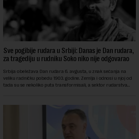
Sve pogibije rudara u Srbiji: Danas je Dan rudara,
za tragediju u rudniku Soko niko nije odgovarao
Srbija obeležava Dan rudara 6. avgusta, u znak sećanja na
veliku radničku pobedu 1903. godine. Zemlja i odnosi u njoj od
tada su se nekoliko puta transformisali, a sektor rudarstva
danas karakterišu velike r...