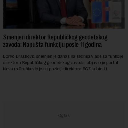
Smenjen direktor Republičkog geodetskog
zavoda: Napušta funkciju posle 11 godina
Borko Drašković smenjen je danas na sednici Vlade sa funkcije
direktora Republičkog geodetskog zavoda, objavio je portal
Nova.rs.Drašković je na poziciji direktora RGZ-a bio 11
godina.Kako piše Nova....