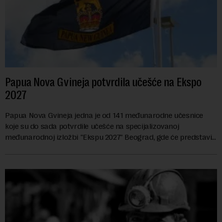
Papua Nova Gvineja potvrdila učešće na Ekspo
2027
Papua Nova Gvineja jedna je od 141 međunarodne učesnice
koje su do sada potvrdile učešće na specijalizovanoj
međunarodnoj izložbi "Ekspu 2027" Beograd, gde će predstaviti
i kao državu sa najvećom jezičkom ra...