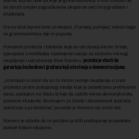
Naime, ispred bine sa koje je gradonačelnica Vršca trebalo da
se obrati svojim sugrađanima okupio se veći broj građana i
studenata.
Oni su stali ispred bine uzvikujući „Pumpaj, pumpaj“, nakon čega
se gradonačelnica nije ni pojavila.
Povodom protesta i blokada koje se održavaju širom Srbije,
specijalna izvestiteljka Ujedinjenih nacija za slobodu mirnog
okupljanja i udruživanja Đina Romero,
pozvala je vlasti da
garantuju bezbednost građana koji učestvuju u demonstracijama
.
„Uzimajući u obzir da su za širom zemlje okupljanja u znak
protesta protiv policijskog nasilja koje je zabeleženo prethodnih
dana, apelujem na Vladu Srbije da zaštiti mirne demonstrante,
posebno studente. Strahujem za živote i bezbednost ljudi koji
učestvuju u protestima“, poručila je Romero na mreži Iks.
Romero je istakla da će pažljivo pratiti postupanje pripadnika
policije tokom skupova.