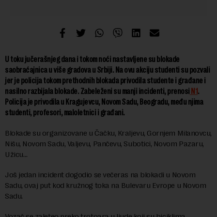
U toku jučerašnjeg dana i tokom noći nastavljene su blokade
saobraćajnica u više gradova u Srbiji. Na ovu akciju studenti su pozvali
jer je policija tokom prethodnih blokada privodila studente i građane i
nasilno razbijala blokade. Zabeleženi su manji incidenti, prenosi
N1
.
Policija je privodila u Kragujevcu, Novom Sadu, Beogradu, među njima
studenti, profesori, maloletnici i građani.
Blokade su organizovane u Čačku, Kraljevu, Gornjem Milanovcu,
Nišu, Novom Sadu, Valjevu, Pančevu, Subotici, Novom Pazaru,
Užicu…
Još jedan incident dogodio se večeras na blokadi u Novom
Sadu, ovaj put kod kružnog toka na Bulevaru Evrope u Novom
Sadu.
Vozač se zaleteo preko trotoara u ljude koji su biciklima