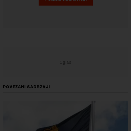
POVEZANI SADRŽAJI