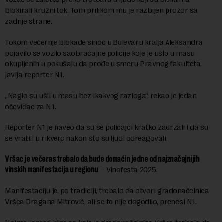
blokirali kružni tok. Tom prilikom mu je razbijen prozor sa
zadnje strane.
Tokom večernje blokade sinoć u Bulevaru kralja Aleksandra
pojavilo se vozilo saobraćajne policije koje je ušlo u masu
okupljenih u pokušaju da prođe u smeru Pravnog fakulteta,
javlja reporter N1.
„Naglo su ušli u masu bez ikakvog razloga“, rekao je jedan
očevidac za N1.
Reporter N1 je naveo da su se policajci kratko zadržali i da su
se vratili u rikverc nakon što su ljudi odreagovali.
Vršac je večeras trebalo da bude domaćin jedne od najznačajnijih
vinskih manifestacija u regionu
– Vinofesta 2025.
Manifestaciju je, po tradiciji, trebalo da otvori gradonačelnica
Vršca Dragana Mitrović, ali se to nije dogodilo, prenosi N1.