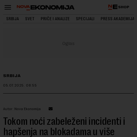
SHOP
SRBIJA
SVET
PRIČE I ANALIZE
SPECIJALI
PRESS AKADEMIJA
SRBIJA
05.07.2025.
08:55
Autor: Nova Ekonomija
Tokom noći zabeleženi incidenti i
hapšenja na blokadama u više