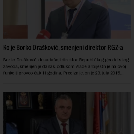
Ko je Borko Drašković, smenjeni direktor RGZ-a
Borko Drašković, dosadašnji direktor Republičkog geodetskog
zavoda, smenjen je danas, odlukom Vlade Srbije.On je na ovoj
funkciji proveo čak 11 godina. Preciznije, on je 23. jula 2015.
izabran za v.d. di...