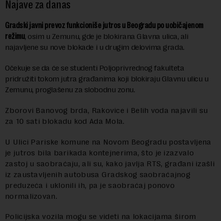
Najave za danas
Gradski javni prevoz funkcioniše jutros u Beogradu po uobičajenom
režimu
, osim u Zemunu, gde je blokirana Glavna ulica, ali
najavljene su nove blokade i u drugim delovima grada.
Očekuje se da će se studenti Poljoprivrednog fakulteta
pridružiti tokom jutra građanima koji blokiraju Glavnu ulicu u
Zemunu, proglašenu za slobodnu zonu.
Zborovi Banovog brda, Rakovice i Belih voda najavili su
za 10 sati blokadu kod Ada Mola.
U Ulici Pariske komune na Novom Beogradu postavljena
je jutros bila barikada kontejnerima, što je izazvalo
zastoj u saobraćaju, ali su, kako javlja RTS, građani izašli
iz zaustavljenih autobusa Gradskog saobraćajnog
preduzeća i uklonili ih, pa je saobraćaj ponovo
normalizovan.
Policijska vozila mogu se videti na lokacijama širom