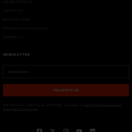
ONLINE EDUKACIJE
IZDAVAŠTVO
MEDIJSKE OBUKE
ORGANIZACIJA DOGADJAJA
EKONOM I JA
NEWSLETTER
PRIJAVITE SE
Ova stranica je zaštićena sa reCAPTCHA i primenjuju se
Google Politika privatnosti
i
Uslovi korišćenja usluge