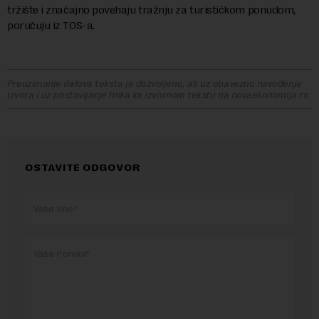
tržište i značajno povehaju tražnju za turističkom ponudom,
poručuju iz TOS-a.
Preuzimanje delova teksta je dozvoljeno, ali uz obavezno navođenje
izvora i uz postavljanje linka ka izvornom tekstu na novaekonomija.rs
OSTAVITE ODGOVOR