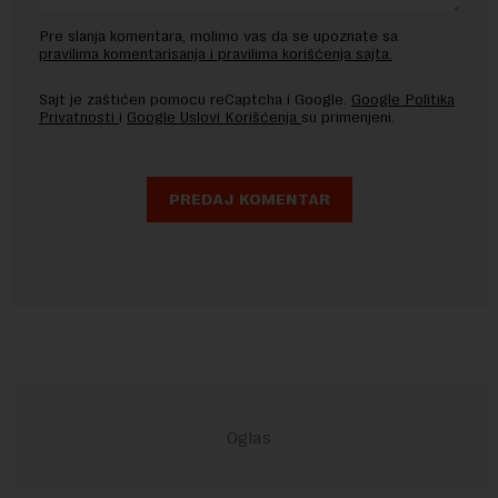
Pre slanja komentara, molimo vas da se upoznate sa
pravilima komentarisanja i pravilima korišćenja sajta.
Sajt je zaštićen pomocu reCaptcha i Google.
Google Politika
Privatnosti
i
Google Uslovi Korišćenja
su primenjeni.