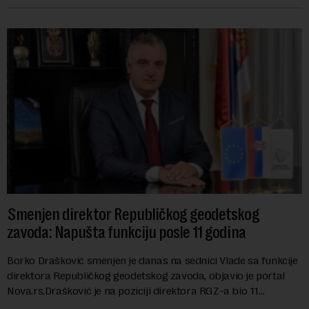
Smenjen direktor Republičkog geodetskog
zavoda: Napušta funkciju posle 11 godina
Borko Drašković smenjen je danas na sednici Vlade sa funkcije
direktora Republičkog geodetskog zavoda, objavio je portal
Nova.rs.Drašković je na poziciji direktora RGZ-a bio 11
godina.Kako piše Nova....