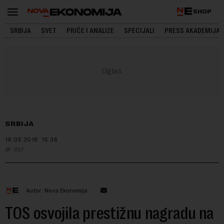
SHOP
SRBIJA
SVET
PRIČE I ANALIZE
SPECIJALI
PRESS AKADEMIJA
SRBIJA
16.03.2018.
15:36
B92
Autor: Nova Ekonomija
TOS osvojila prestižnu nagradu na