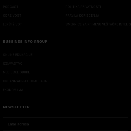
PODCAST
POLITIKA PRIVATNOSTI
ODRŽIVOST
PRAVILA KORIŠĆENJA
LEPŠI ŽIVOT
SMERNICE ZA PRIMENU VEŠTAČKE INTELI
BUSSINES INFO GROUP
ONLINE EDUKACIJE
IZDAVAŠTVO
MEDIJSKE OBUKE
ORGANIZACIJA DOGADJAJA
EKONOM I JA
NEWSLETTER