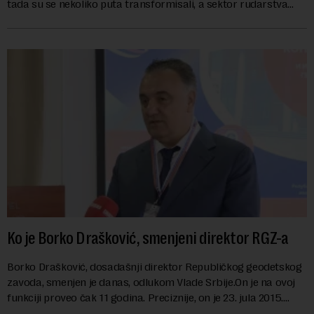
tada su se nekoliko puta transformisali, a sektor rudarstva
danas karakterišu velike r...
Ko je Borko Drašković, smenjeni direktor RGZ-a
Borko Drašković, dosadašnji direktor Republičkog geodetskog
zavoda, smenjen je danas, odlukom Vlade Srbije.On je na ovoj
funkciji proveo čak 11 godina. Preciznije, on je 23. jula 2015.
izabran za v.d. di...