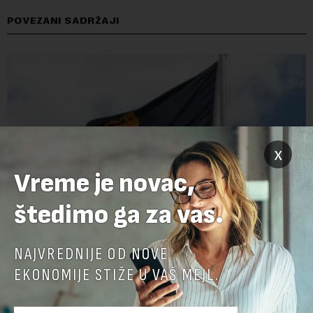
POVEZANI SADRŽAJI
x
Vreme je novac,
štedimo ga za vas.
Papua Nova Gvineja potvrdila učešće na Ekspo
NAJVREDNIJE OD NOVE
2027
EKONOMIJE STIŽE U VAŠ MEJL.
Papua Nova Gvineja jedna je od 141 međunarodne učesnice
koje su do sada potvrdile učešće na specijalizovanoj