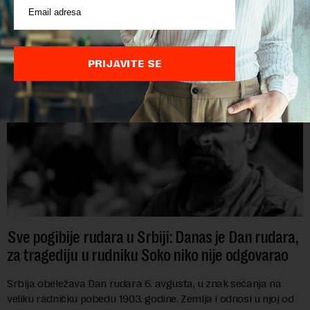
međunarodnoj izložbi "Ekspu 2027" Beograd, gde će predstaviti
i kao državu sa najvećom jezičkom ra...
PRIJAVITE SE
Sve pogibije rudara u Srbiji: Danas je Dan rudara,
za tragediju u rudniku Soko niko nije odgovarao
Srbija obeležava Dan rudara 6. avgusta, u znak sećanja na
veliku radničku pobedu 1903. godine. Zemlja i odnosi u njoj od