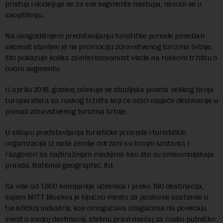
pristup i dodeljuje se za sve segmente nastupa, navodi se u
saopštenju.
Na ovogodišnjem predstavljanju turističke ponude poseban
akcenat stavljen je na promociju zdravstvenog turizma Srbije,
što pokazuje kolika zainteresovanost vlada na ruskom tržištu o
ovom segmentu.
U aprilu 2018. godine, očekuje se studijska poseta velikog broja
turoperatera sa ruskog tržišta koji će obići najjače destinacije u
ponudi zdravstvenog turizma Srbije.
U sklopu predstavljanja turističke privrede i turističkih
organizacija iz naše zemlje održani su brojni sastanci, i
razgovori sa najtiražnijim medijima kao što su omsomoljskaja
pravda, National geographic, itd.
Sa više od 1.800 kompanija učesnica i preko 190 destinacija,
sajam MITT Moskva je ključno mesto za poslovne sastanke u
turističkoj industriji, koji omogućava izlagačima da povećaju
svest o svojoj destinaciji, steknu pravi osećaj za rusko putničko