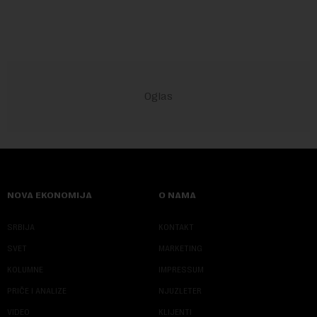
NOVA EKONOMIJA
O NAMA
SRBIJA
KONTAKT
SVET
MARKETING
KOLUMNE
IMPRESSUM
PRIČE I ANALIZE
NJUZLETER
VIDEO
KLIJENTI