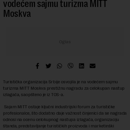
vodećem sajmu turizma MITT
Moskva
Turistička organizacija Srbije osvojila je na vodećem sajmu
turizma MITT Moskva prestižnu nagradu za celokupan nastup
izlagača, saopšteno je iz TOS-a.
Sajam MITT ostaje ključni industrijski forum za turističke
profesionalce, što dodatno daje važnost činjenici da se nagrada
odnosi na ocenu celokupnog nastupa izlagača, organizaciju
štanda, predstavljanje turističkih proizvoda i marketinški