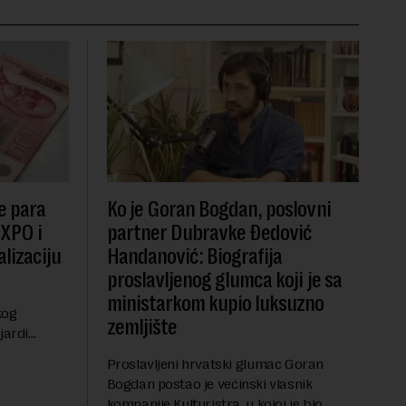
e para
Ko je Goran Bogdan, poslovni
EXPO i
partner Dubravke Đedović
lizaciju
Handanović: Biografija
proslavljenog glumca koji je sa
ministarkom kupio luksuzno
kog
zemljište
jardi
ve 1,5
Proslavljeni hrvatski glumac Goran
t centralnog
Bogdan postao je većinski vlasnik
...
kompanije Kulturistra, u kojoj je bio