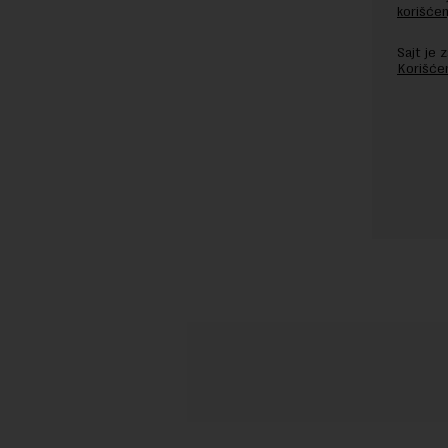
korišćen
Sajt je
Korišće