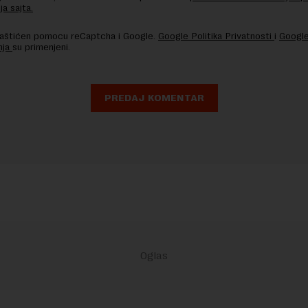
ja sajta.
 zaštićen pomocu reCaptcha i Google.
Google Politika Privatnosti
i
Google
nja
su primenjeni.