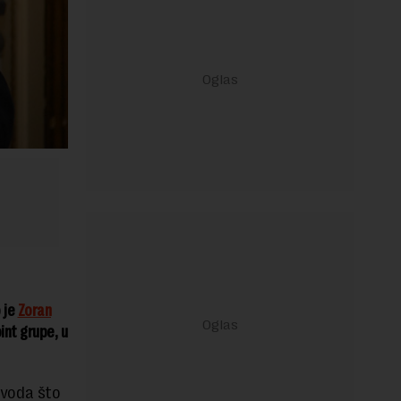
o je
Zoran
int grupe, u
izvoda što