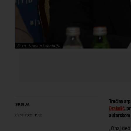
Foto: Nova ekonomija
Trećina srp
SRBIJA
Drakulić
, p
autorskom 
02.12.2021.
11:38
„Onaj deo 