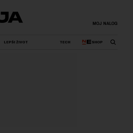
MOJ NALOG
SHOP
LEPŠI ŽIVOT
TECH