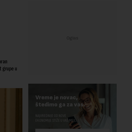
oran
t grupe u
Vreme je novac,
štedimo ga za vas.
NAJVREDNIJE OD NOVE
EKONOMIJE STIŽE U VAŠ MEJL.