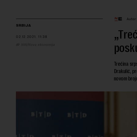
Autor
SRBIJA
„Treć
02.12.2021.
11:38
posku
NIN/Nova ekonomija
Trećina srp
Drakulić, p
novom broju 