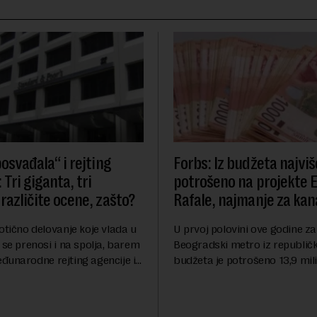
osvađala“ i rejting
Forbs: Iz budžeta najviš
 Tri giganta, tri
potrošeno na projekte 
različite ocene, zašto?
Rafale, najmanje za kana
otično delovanje koje vlada u
U prvoj polovini ove godine za
 se prenosi i na spolja, barem
Beogradski metro iz republič
đunarodne rejting agencije i
budžeta je potrošeno 13,9 mili
nstitucije u pitanju. Mi od
dinara, za novi most preko Sa
mo inflaciju, robu lošijeg
milijardi dinara, a za projeka
kanalizacionog sistema u Beog