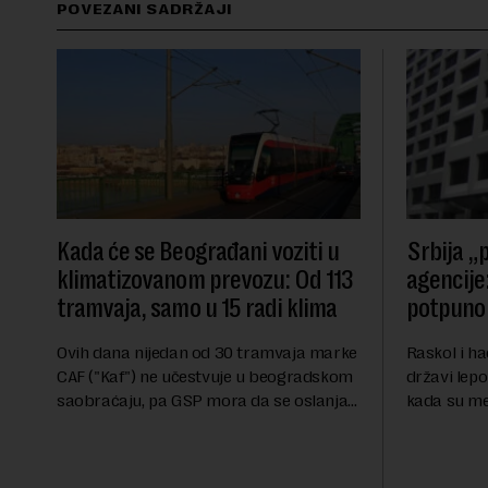
POVEZANI SADRŽAJI
Kada će se Beograđani voziti u
Srbija „p
klimatizovanom prevozu: Od 113
agencije:
tramvaja, samo u 15 radi klima
potpuno 
Ovih dana nijedan od 30 tramvaja marke
Raskol i ha
CAF ("Kaf") ne učestvuje u beogradskom
državi lepo
saobraćaju, pa GSP mora da se oslanja
kada su me
na stara vozila bez klima uređaja, kažu
ekonomske i
za Novu ekonomiju iz Sindikata Centar –
sveta uvozi
GSP i Centr...
kvalitet...