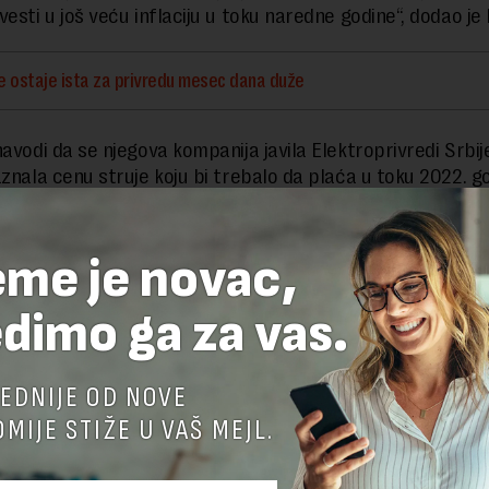
esti u još veću inflaciju u toku naredne godine“, dodao je 
e ostaje ista za privredu mesec dana duže
navodi da se njegova kompanija javila Elektroprivredi Srbij
aznala cenu struje koju bi trebalo da plaća u toku 2022. g
 se javila i – dobila cenu 2,7 puta veću od one koju plaćamo ove god
puta većom cenom, moje srednje preduzeće sa 100 zapos
eme je novac,
snovu razlike između buduće i sadašnje cene električne
„
,5 odsto 90 miliona evra vredne investicije EPS-a.
dimo ga za vas.
 potrebu ili luksuz: Analiza računa za struju
EDNIJE OD NOVE
MIJE STIŽE U VAŠ MEJL.
, Vlada je nedavno donela Zaključak prema kome će se f
ovor za kupovinu struje od EPS-a ističe 30. novembra, cen