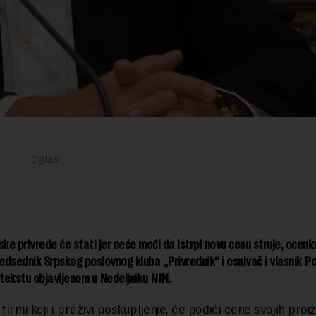
ske privrede će stati jer neće moći da istrpi novu cenu struje, oceni
redsednik Srpskog poslovnog kluba „Privrednik“ i osnivač i vlasnik Po
tekstu objavljenom u Nedeljniku NIN.
firmi koji i preživi poskupljenje, će podići cene svojih pro