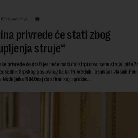
: Nova Ekonomija
ina privrede će stati zbog
pljenja struje“
ske privrede će stati jer neće moći da istrpi novu cenu struje, piše Z
redsednik Srpskog poslovnog kluba Privrednik i osnivač i vlasnik Poin
Nedeljnika NIN.Onaj deo firmi koji i preživi...