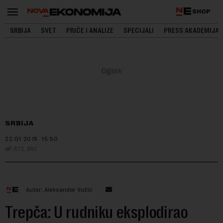
SHOP
SRBIJA
SVET
PRIČE I ANALIZE
SPECIJALI
PRESS AKADEMIJA
SRBIJA
22.01.2019.
15:50
RTS, B92
Autor: Aleksandar Vučić
Trepča: U rudniku eksplodirao