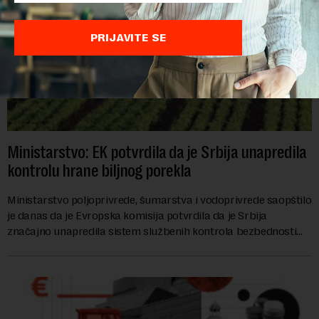
PRIJAVITE SE
Ministarstvo: EK potvrdila da je Srbija unapredila
kontrolu hrane biljnog porekla
Ministarstvo poljoprivrede, šumarstva i vodoprivrede saopštilo
je danas da je Evropska komisija potvrdila da je Srbija
značajno unapredila sistem službenih kontrola bezbednosti
hrane biljnog porekla, te da k...