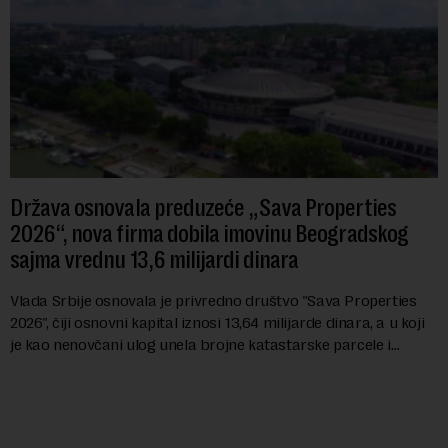
Država osnovala preduzeće „Sava Properties
2026“, nova firma dobila imovinu Beogradskog
sajma vrednu 13,6 milijardi dinara
Vlada Srbije osnovala je privredno društvo "Sava Properties
2026", čiji osnovni kapital iznosi 13,64 milijarde dinara, a u koji
je kao nenovčani ulog unela brojne katastarske parcele i
objekte u okviru kompl...