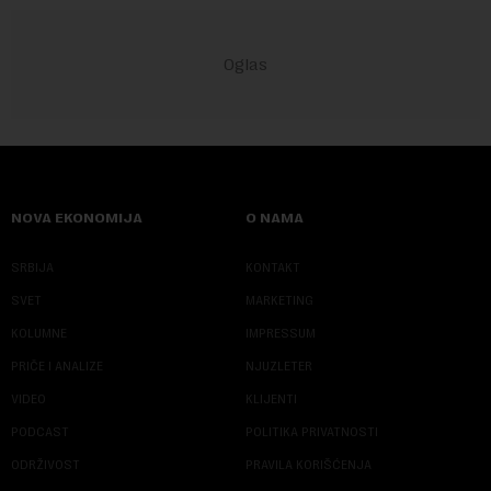
NOVA EKONOMIJA
O NAMA
SRBIJA
KONTAKT
SVET
MARKETING
KOLUMNE
IMPRESSUM
PRIČE I ANALIZE
NJUZLETER
VIDEO
KLIJENTI
PODCAST
POLITIKA PRIVATNOSTI
ODRŽIVOST
PRAVILA KORIŠĆENJA