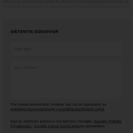
izvora i uz postavljanje linka ka izvornom tekstu na novaekonomija.rs
OSTAVITE ODGOVOR
Pre slanja komentara, molimo vas da se upoznate sa
pravilima komentarisanja i pravilima korišćenja sajta.
Sajt je zaštićen pomocu reCaptcha i Google.
Google Politika
Privatnosti
i
Google Uslovi Korišćenja
su primenjeni.