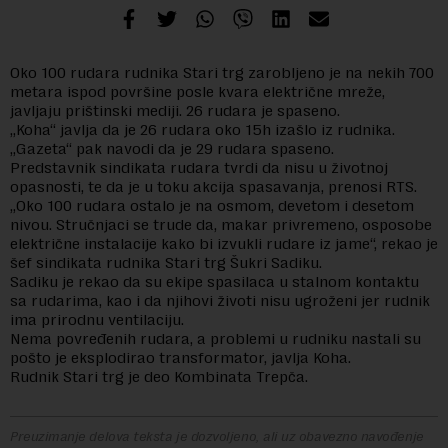
Oko 100 rudara rudnika Stari trg zarobljeno je na nekih 700
metara ispod površine posle kvara električne mreže,
javljaju prištinski mediji. 26 rudara je spaseno.
„Koha“ javlja da je 26 rudara oko 15h izašlo iz rudnika.
„Gazeta“ pak navodi da je 29 rudara spaseno.
Predstavnik sindikata rudara tvrdi da nisu u životnoj
opasnosti, te da je u toku akcija spasavanja, prenosi RTS.
„Oko 100 rudara ostalo je na osmom, devetom i desetom
nivou. Stručnjaci se trude da, makar privremeno, osposobe
električne instalacije kako bi izvukli rudare iz jame“, rekao je
šef sindikata rudnika Stari trg Šukri Sadiku.
Sadiku je rekao da su ekipe spasilaca u stalnom kontaktu
sa rudarima, kao i da njihovi životi nisu ugroženi jer rudnik
ima prirodnu ventilaciju.
Nema povređenih rudara, a problemi u rudniku nastali su
pošto je eksplodirao transformator, javlja Koha.
Rudnik Stari trg je deo Kombinata Trepča.
Preuzimanje delova teksta je dozvoljeno, ali uz obavezno navođenje