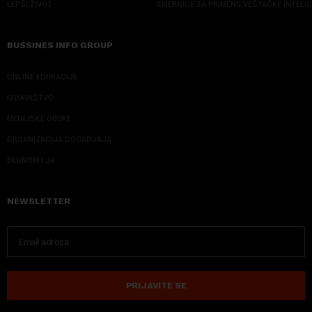
LEPŠI ŽIVOT
SMERNICE ZA PRIMENU VEŠTAČKE INTELI
BUSSINES INFO GROUP
ONLINE EDUKACIJE
IZDAVAŠTVO
MEDIJSKE OBUKE
ORGANIZACIJA DOGADJAJA
EKONOM I JA
NEWSLETTER
PRIJAVITE SE