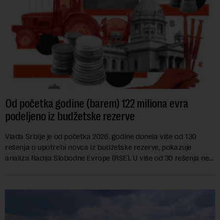
Od početka godine (barem) 122 miliona evra
podeljeno iz budžetske rezerve
Vlada Srbije je od početka 2026. godine donela više od 130
rešenja o upotrebi novca iz budžetske rezerve, pokazuje
analiza Radija Slobodne Evrope (RSE). U više od 30 rešenja ne
navodi se tačan iznos koji će ...