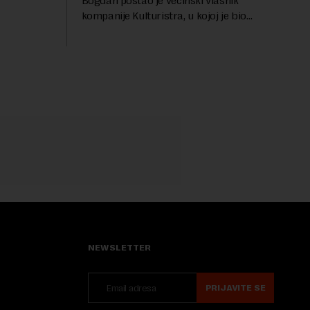
Bogdan postao je većinski vlasnik
...
kompanije Kulturistra, u kojoj je bio
suvlasnik sa, između ostalog, aktuelnom
ministarkom rudarstva i energetike u
Vladi Srbije, Dubravkom...
NEWSLETTER
PRIJAVITE SE