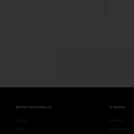
GSP i Centr...
kvalitet...
NOVA EKONOMIJA
O NAMA
SRBIJA
KONTAKT
SVET
MARKETING