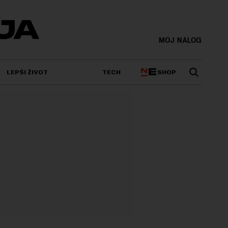
MOJ NALOG
SHOP
LEPŠI ŽIVOT
TECH