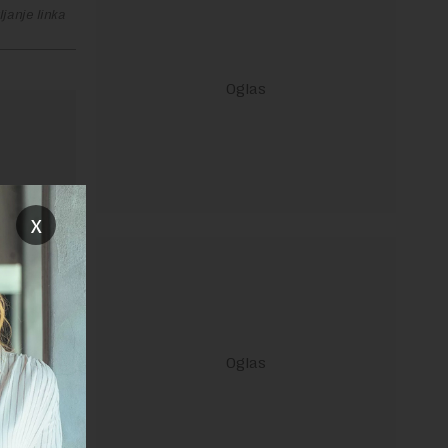
janje linka
x
ravilima
 Uslovi