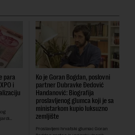
e para
Ko je Goran Bogdan, poslovni
EXPO i
partner Dubravke Đedović
lizaciju
Handanović: Biografija
proslavljenog glumca koji je sa
ministarkom kupio luksuzno
kog
zemljište
jardi
ve 1,5
Proslavljeni hrvatski glumac Goran
t centralnog