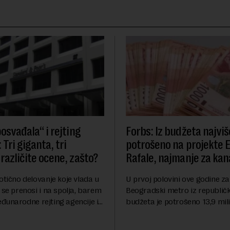
osvađala“ i rejting
Forbs: Iz budžeta najviš
 Tri giganta, tri
potrošeno na projekte 
različite ocene, zašto?
Rafale, najmanje za kana
otično delovanje koje vlada u
U prvoj polovini ove godine za
 se prenosi i na spolja, barem
Beogradski metro iz republič
đunarodne rejting agencije i
budžeta je potrošeno 13,9 mili
nstitucije u pitanju. Mi od
dinara, za novi most preko Sa
mo inflaciju, robu lošijeg
milijardi dinara, a za projeka