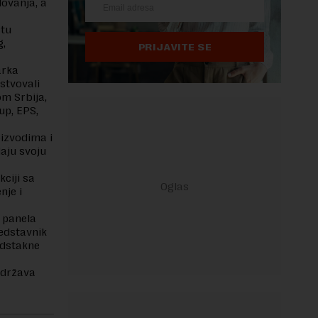
ovanja, a
štu
g,
PRIJAVITE SE
arka
stvovali
om Srbija,
up, EPS,
oizvodima i
daju svoju
ciji sa
nje i
a panela
redstavnik
podstakne
održava