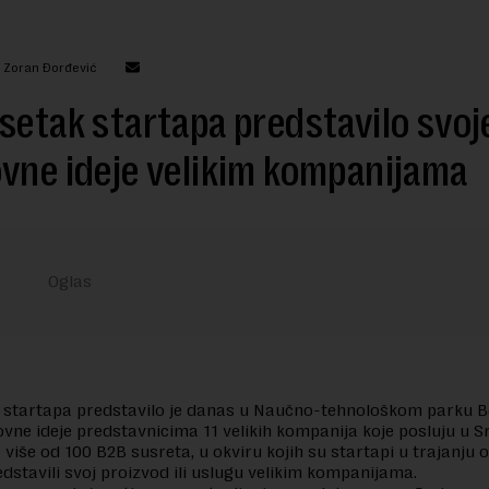
: Zoran Đorđević
setak startapa predstavilo svoj
vne ideje velikim kompanijama
k startapa predstavilo je danas u Naučno-tehnološkom parku 
ovne ideje predstavnicima 11 velikih kompanija koje posluju u Sr
 više od 100 B2B susreta, u okviru kojih su startapi u trajanju 
dstavili svoj proizvod ili uslugu velikim kompanijama.