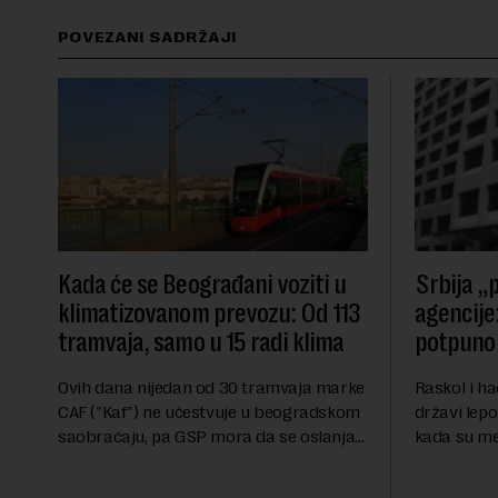
POVEZANI SADRŽAJI
Kada će se Beograđani voziti u
Srbija „p
klimatizovanom prevozu: Od 113
agencije:
tramvaja, samo u 15 radi klima
potpuno 
Ovih dana nijedan od 30 tramvaja marke
Raskol i ha
CAF ("Kaf") ne učestvuje u beogradskom
državi lepo
saobraćaju, pa GSP mora da se oslanja
kada su me
na stara vozila bez klima uređaja, kažu
ekonomske i
za Novu ekonomiju iz Sindikata Centar –
sveta uvozi