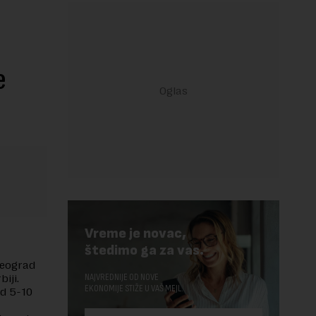
e
Vreme je novac,
štedimo ga za vas.
Beograd
NAJVREDNIJE OD NOVE
biji.
EKONOMIJE STIŽE U VAŠ MEJL.
od 5-10