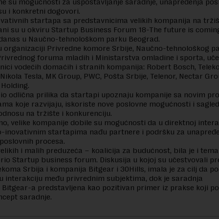
 su mogućnosti za uspostavljanje saradnje, unapređenja posl
su i konkretni dogovori.
ovativnih startapa sa predstavnicima velikih kompanija na trži
ni su u okviru Startup Business Forum 18-The future is comin
danas u Naučno-tehnološkom parku Beograd.
 organizaciji Privredne komore Srbije, Naučno-tehnološkog p
rivrednog foruma mladih i Ministarstva omladine i sporta, uče
nici vodećih domaćih i stranih kompanija: Robert Bosch, Telek
ikola Tesla, MK Group, PWC, Pošta Srbije, Telenor, Nectar Gro
 Holding.
io odlična prilika da startapi upoznaju kompanije sa novim pr
ama koje razvijaju, iskoriste nove poslovne mogućnosti i sagle
 odnosu na tržište i konkurenciju.
o, velike kompanije dobile su mogućnosti da u direktnoj interak
-inovativnim startapima nađu partnere i podršku za unapređe
 poslovnih procesa.
elikih i malih preduzeća – koalicija za budućnost, bila je i tem
vorio Startup business forum. Diskusija u kojoj su učestvovali p
ekoma Srbija i kompanija Bitgear i 30Hills, imala je za cilj da 
u interakciju među privrednim subjektima, dok je saradnja
 Bitgear-a predstavljena kao pozitivan primer iz prakse koji p
cept saradnje.