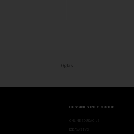
kanalizacionog sistema u Beog
BUSSINES INFO GROUP
ONLINE EDUKACIJE
IZDAVAŠTVO