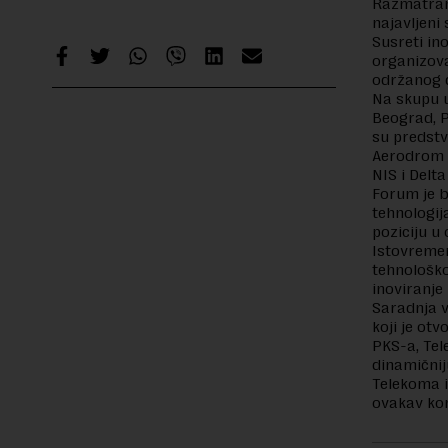
Razmatrane
najavljeni 
Susreti in
organizova
održanog 
Na skupu u
Beograd, P
su predstv
Aerodrom N
NIS i Delta
Forum je b
tehnologij
poziciju u
Istovremen
tehnološko
inoviranje
Saradnja v
koji je ot
PKS-a, Tel
dinamičnij
Telekoma i
ovakav kon