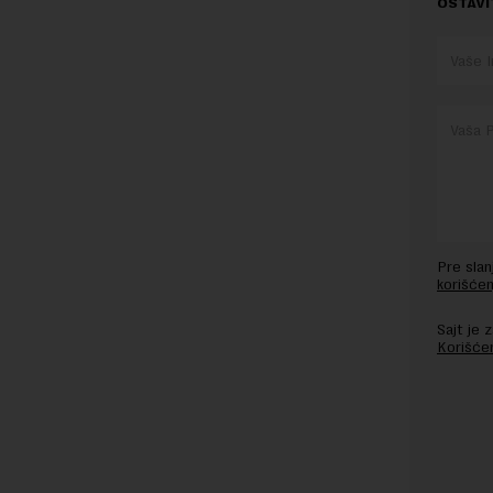
OSTAVI
Pre sla
korišćen
Sajt je
Korišće