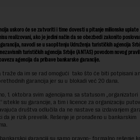
cija uskoro će se zatvoriti i time dovesti u pitanje milionske uplate p
isu realizovani, ako je jedini način da se obezbedi zakonito poslova
garancija, navodi se u saopštenju Udruženja turističkih agencija Srbi
 nezavisnih turističkih agencija Srbije (ANTAS) povodom novog praviln
bavezu agencija da pribave bankarske garancije.
 traže da im se rad omogući tako što će biti potpisani an
rethodnih garancija jer su u blokadi već 20 dana.
, 1. oktobra svim agencijama sa statusom „organizatori
 istekle su garancije, a tim i licence za organizaciju putov
avajuća društva odlučila da ne nastave sa izdavanjem gar
i da je rizik prevelik. Rešenje je pronađeno u bankarskim
ma.
o bankarskoj garanciji su samo pravno- formalno rešenje k