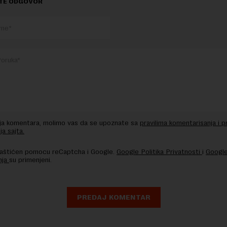
TE ODGOVOR
nja komentara, molimo vas da se upoznate sa
pravilima komentarisanja i p
ja sajta.
 zaštićen pomocu reCaptcha i Google.
Google Politika Privatnosti
i
Google
nja
su primenjeni.