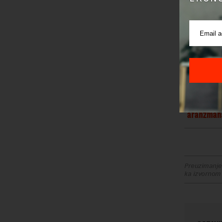
Ovakva vr
aranžmana
Osim hitn
budu obav
regulišu 
prakse.
Matijević 
aranžman
Preuzimanje 
ka izvornom