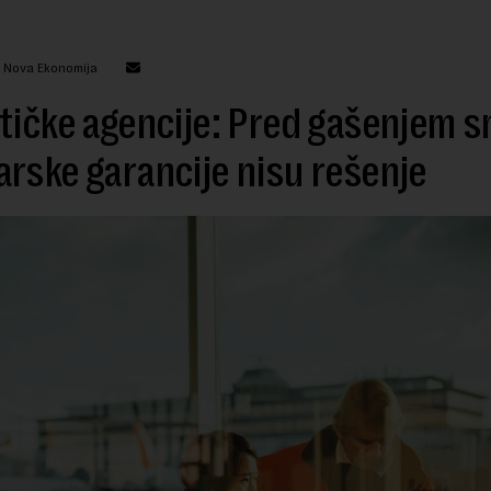
: Nova Ekonomija
tičke agencije: Pred gašenjem s
rske garancije nisu rešenje