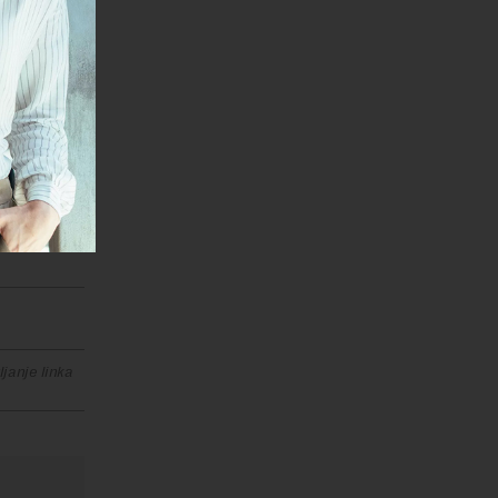
jenju
.
ncija
eciznije
ije iz
ovih
janje linka