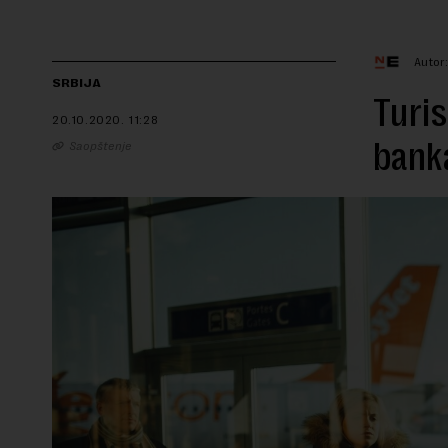
Autor
SRBIJA
Turis
20.10.2020.
11:28
banka
Saopštenje