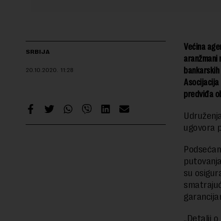
Većina agen
SRBIJA
aranžmani n
bankarskih 
20.10.2020.
11:28
Asocijacija
predviđa o
Udruženja
ugovora p
Podsećamo
putovanja“
su osigur
smatrajuć
garancija
„Detalji 