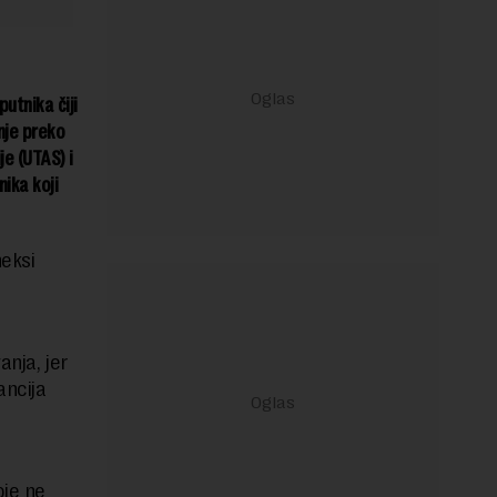
utnika čiji
nje preko
je (UTAS) i
ika koji
eksi
anja, jer
ancija
oje ne