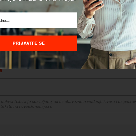
sta osiguranja sigurno neće doprineti značajnom poskupl
 jer su i prethodne polise bile uračunate u njegovu cenu
osti aneksa, agencije traže da predstavnici turističkih age
ezni deo svih radnih grupa o budućim pravilnicima koji pr
našu delatnost jer su u ovom procesu neophodne i informac
PRIJAVITE SE
(Udruženje turističkih agencija UTAS): Obustavili smo prodaju n
a
delova teksta je dozvoljeno, ali uz obavezno navođenje izvora i uz postavl
 tekstu na novaekonomija.rs