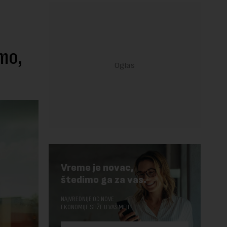
mo,
Vreme je novac,
štedimo ga za vas.
NAJVREDNIJE OD NOVE
EKONOMIJE STIŽE U VAŠ MEJL.