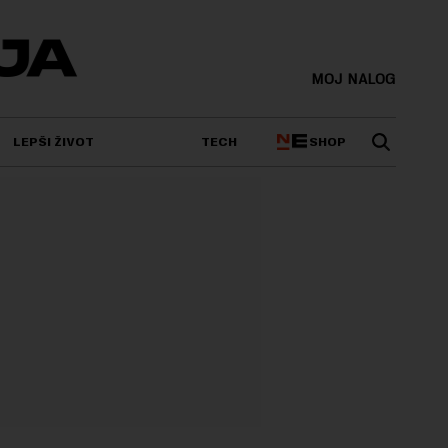
MOJ NALOG
SHOP
LEPŠI ŽIVOT
TECH