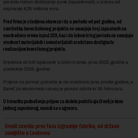
periodu nakon dostizanja pune zaposlenosti, u iznosu od
najmanje 4,29 miliona evra.
u periodu od pet godina, od
Pred firmu je stavljena obaveza i da
završetka Investiciionog projekta
ne smanjuje broj zaposlenih na
neodređeno vreme ispod 339, kao i da tokom istog perioda ne smanjuje
vrednost materijalnih i nematerijalnih sredstava dostignutu
realizacijom Investionog projekta.
Sredstva će biti isplaćane u četiri tranše, prva 2023. godine a
poslednja 2026. godine
Prijava za pomoć podneta je na sredinom juna prošle godine, a
Savet za ekonomski razvoj je pomoć odobrio 18. feburara.
U trenutku podnošenja prijave za dodelu podsticaja Erenli je imao
jednog zaposlenog, navodi se u ugovoru.
Erenli završio prvu fazu izgradnje fabrike, od države
zemljište u Leskovcu