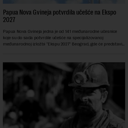
Papua Nova Gvineja potvrdila učešće na Ekspo
2027
Papua Nova Gvineja jedna je od 141 međunarodne učesnice
koje su do sada potvrdile učešće na specijalizovanoj
međunarodnoj izložbi "Ekspu 2027" Beograd, gde će predstaviti
i kao državu sa najvećom jezičkom ra...