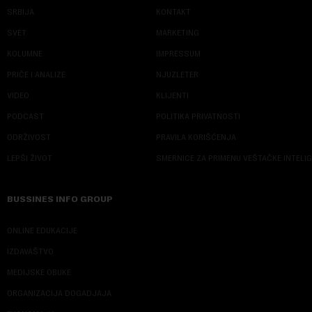
SRBIJA
KONTAKT
SVET
MARKETING
KOLUMNE
IMPRESSUM
PRIČE I ANALIZE
NJUZLETER
VIDEO
KLIJENTI
PODCAST
POLITIKA PRIVATNOSTI
ODRŽIVOST
PRAVILA KORIŠĆENJA
LEPŠI ŽIVOT
SMERNICE ZA PRIMENU VEŠTAČKE INTELI
BUSSINES INFO GROUP
ONLINE EDUKACIJE
IZDAVAŠTVO
MEDIJSKE OBUKE
ORGANIZACIJA DOGADJAJA