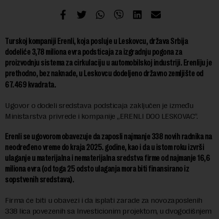
Turskoj kompaniji Erenli, koja posluje u Leskovcu, država Srbija
dodeliće 3,78 miliona evra podsticaja za izgradnju pogona za
proizvodnju sistema za cirkulaciju u automobilskoj industriji. Erenliju je
prethodno, bez naknade, u Leskovcu dodeljeno državno zemljište od
67.469 kvadrata.
Ugovor o dodeli sredstava podsticaja zaključen je između
Ministarstva privrede i kompanije „ERENLI DOO LESKOVAC“.
Erenli se ugovorom obavezuje da zaposli najmanje 338 novih radnika na
neodređeno vreme do kraja 2025. godine, kao i da u istom roku izvrši
ulaganje u materijalna i nematerijalna sredstva firme od najmanje 16,6
miliona evra (od toga 25 odsto ulaganja mora biti finansirano iz
sopstvenih sredstava).
Firma će biti u obavezi i da isplati zarade za novozaposlenih
338 lica povezenih sa Investicionim projektom, u dvogodišnjem