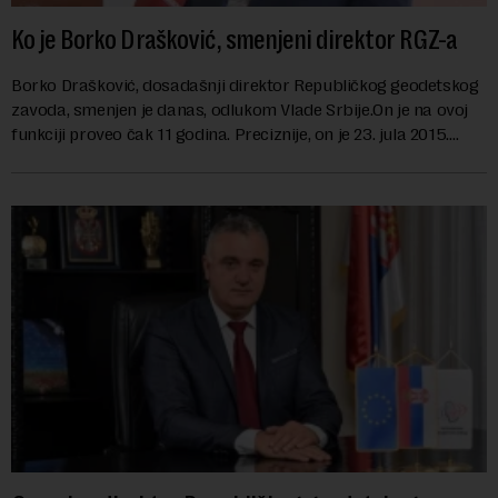
Ko je Borko Drašković, smenjeni direktor RGZ-a
Borko Drašković, dosadašnji direktor Republičkog geodetskog
zavoda, smenjen je danas, odlukom Vlade Srbije.On je na ovoj
funkciji proveo čak 11 godina. Preciznije, on je 23. jula 2015.
izabran za v.d. di...