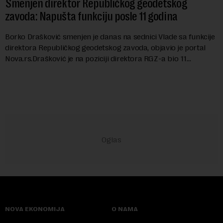
Smenjen direktor Republičkog geodetskog
zavoda: Napušta funkciju posle 11 godina
Borko Drašković smenjen je danas na sednici Vlade sa funkcije
direktora Republičkog geodetskog zavoda, objavio je portal
Nova.rs.Drašković je na poziciji direktora RGZ-a bio 11
godina.Kako piše Nova....
NOVA EKONOMIJA
O NAMA