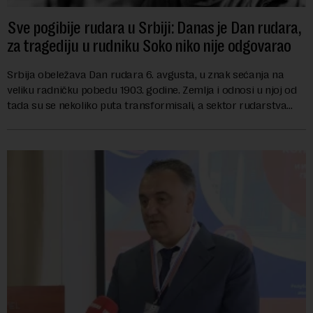
Sve pogibije rudara u Srbiji: Danas je Dan rudara,
za tragediju u rudniku Soko niko nije odgovarao
Srbija obeležava Dan rudara 6. avgusta, u znak sećanja na
veliku radničku pobedu 1903. godine. Zemlja i odnosi u njoj od
tada su se nekoliko puta transformisali, a sektor rudarstva
danas karakterišu velike r...