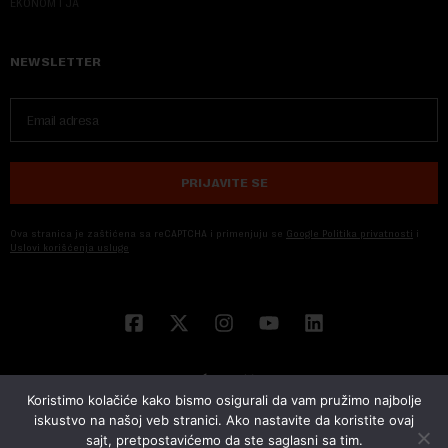
EKONOM I JA
NEWSLETTER
PRIJAVITE SE
Ova stranica je zaštićena sa reCAPTCHA i primenjuju se
Google Politika privatnosti
i
Uslovi korišćenja usluge
Koristimo kolačiće kako bismo osigurali da vam pružimo najbolje
iskustvo na našoj veb stranici. Ako nastavite da koristite ovaj
sajt, pretpostavićemo da ste saglasni sa tim.