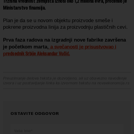
Tržišna vrednost zemljišta iznosi oko 1,2 miliona evra, procenilo je
Ministarstvo finansija.
Plan je da se u novom objektu proizvode smeše i
pokrene proizvodna linija za proizvodnju plastičnih cevi.
Prva faza radova na izgradnji nove fabrike završena
je početkom marta,
a svečanosti je prisustvovao i
redsednik Srbije Aleksandar Vučić.
p
Preuzimanje delova teksta je dozvoljeno, ali uz obavezno navođenje
izvora i uz postavljanje linka ka izvornom tekstu na novaekonomija.rs
OSTAVITE ODGOVOR