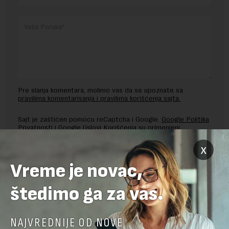
Pre slanja komentara, molimo vas da se upoznate sa
pravilima komentarisanja i pravilima korišćenja sajta.
Sajt je zaštićen pomocu reCaptcha i Google.
Google Politika
Privatnosti
i
Google Uslovi Korišćenja
su primenjeni.
x
Vreme je novac,
štedimo ga za vas.
NAJVREDNIJE OD NOVE