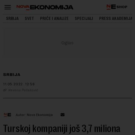
SHOP
SRBIJA
SVET
PRIČE I ANALIZE
SPECIJALI
PRESS AKADEMIJA
SRBIJA
11.05.2022.
12:56
Nevena Petaković
Autor: Nova Ekonomija
Turskoj kompaniji još 3,7 miliona