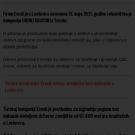
Firma Erenli je u Leskovcu osnovana 13. maja 2021. godine i vlasništvu je
kompanije ERENLI KAUCUK iz Turske.
U pitanju je preduzeće koje posluje u sektoru proizvodnje
delova od gume za automobilsku industriju, piše u Ugovoru o
dodeli podsticaja.
Glavni proizvodi Erenlija su sistemi za hlađenje i grejanje, CAC
creva, sistemi za kontrolu emisije i creva za hlađenje ulja.
Turska kompanija Erenli dobija zemljište bez naknade u
Leskovcu
Turskoj kompaniji Erenli je prethodno za izgradnju pogona bez
naknade dodeljeno državno zemljište od 67.469 metara kvadratnih
u Leskovcu.