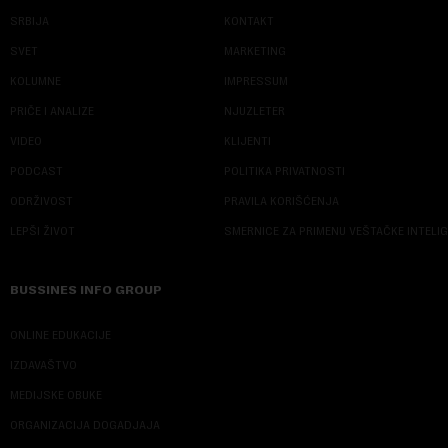
SRBIJA
KONTAKT
SVET
MARKETING
KOLUMNE
IMPRESSUM
PRIČE I ANALIZE
NJUZLETER
VIDEO
KLIJENTI
PODCAST
POLITIKA PRIVATNOSTI
ODRŽIVOST
PRAVILA KORIŠĆENJA
LEPŠI ŽIVOT
SMERNICE ZA PRIMENU VEŠTAČKE INTELI
BUSSINES INFO GROUP
ONLINE EDUKACIJE
IZDAVAŠTVO
MEDIJSKE OBUKE
ORGANIZACIJA DOGADJAJA