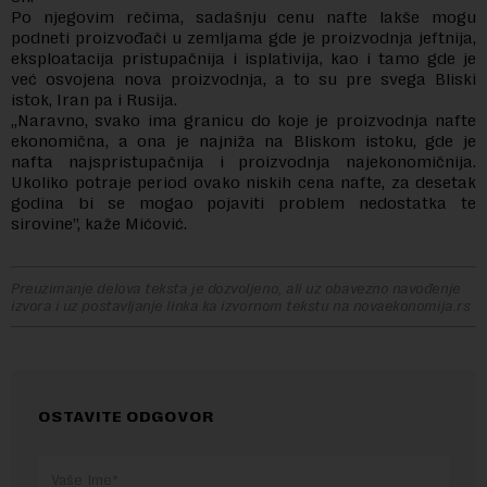
Po njegovim rečima, sadašnju cenu nafte lakše mogu
podneti proizvođači u zemljama gde je proizvodnja jeftnija,
eksploatacija pristupačnija i isplativija, kao i tamo gde je
već osvojena nova proizvodnja, a to su pre svega Bliski
istok, Iran pa i Rusija.
„Naravno, svako ima granicu do koje je proizvodnja nafte
ekonomična, a ona je najniža na Bliskom istoku, gde je
nafta najspristupačnija i proizvodnja najekonomičnija.
Ukoliko potraje period ovako niskih cena nafte, za desetak
godina bi se mogao pojaviti problem nedostatka te
sirovine”, kaže Mićović.
Preuzimanje delova teksta je dozvoljeno, ali uz obavezno navođenje
izvora i uz postavljanje linka ka izvornom tekstu na novaekonomija.rs
OSTAVITE ODGOVOR