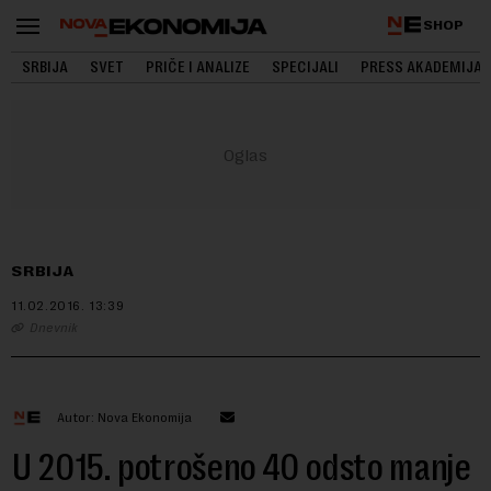
SHOP
SRBIJA
SVET
PRIČE I ANALIZE
SPECIJALI
PRESS AKADEMIJA
SRBIJA
11.02.2016.
13:39
Dnevnik
Autor: Nova Ekonomija
U 2015. potrošeno 40 odsto manje