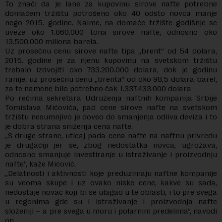
To znači da je lane za kupovinu sirove nafte potrebne
domaćem tržištu potrošeno oko 40 odsto novca manje
nego 2015. godine. Naime, na domaće tržište godišnje se
uveze oko 1.860.000 tona sirove nafte, odnosno oko
13.500.000 miliona barela.
Uz prosečnu cenu sirove nafte tipa „brent” od 54 dolara,
2015. godine je za njenu kupovinu na svetskom tržištu
trebalo izdvojiti oko 733.200.000 dolara, dok je godinu
ranije, uz prosečnu cenu „brenta” od oko 98,5 dolara barel,
za te namene bilo potrebno čak 1.337.433.000 dolara
Po rečima sekretara Udruženja naftnih kompanija Srbije
Tomislava Mićovića, pad cene sirove nafte na svetskom
tržištu nesumnjivo je doveo do smanjenja odliva deviza i to
je dobra strana sniženja cena nafte.
„S druge strane, uticaj pada cena nafte na naftnu privredu
je drugačiji jer se, zbog nedostatka novca, ugrožava,
odnosno smanjuje investiranje u istraživanje i proizvodnju
nafte”, kaže Mićović.
„Delatnosti i aktivnosti koje preduzimaju naftne kompanije
su veoma skupe i uz ovako niske cene, kakve su sada,
nedostaje novac koji bi se ulagao u te oblasti, i to pre svega
u regonima gde su i istraživanje i proizvodnja nafte
složeniji – a pre svega u moru i polarnim predelima”, navodi
on.