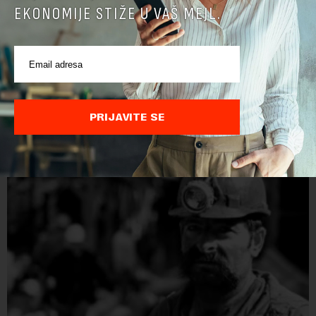
EKONOMIJE STIŽE U VAŠ MEJL.
Papua Nova Gvineja potvrdila učešće na Ekspo
2027
Papua Nova Gvineja jedna je od 141 međunarodne učesnice
koje su do sada potvrdile učešće na specijalizovanoj
međunarodnoj izložbi "Ekspu 2027" Beograd, gde će predstaviti
PRIJAVITE SE
i kao državu sa najvećom jezičkom ra...