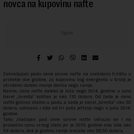
novca na kupovinu nafte
Zahvaljujući padu cena sirove nafte na svetskom tržištu u
protekle dve godine, za kupovinu tog energenta u Srbiji je
utrošeno daleko manje deviza nego ranije.
Naime, cena nafte daleko je niža nego 2014. godine: u junu
barel „brenta” koštao je oko 110 dolara. Od tada je cena
nafte gotovo stalno u padu, a sada je barel „brenta” oko 30
dolara, odnosno i više od tri puta jeftiniji nego u junu 2014.
godine.
Tako značajan pad cene sirove nafte odrazio se i na
prosečnu cenu crnog zlata jer je 2015. godine ona bila oko
54 dolara, dok je godinu ranije iznosila oko 98,50 dolara.