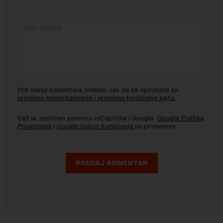
Pre slanja komentara, molimo vas da se upoznate sa
pravilima komentarisanja i pravilima korišćenja sajta.
Sajt je zaštićen pomocu reCaptcha i Google.
Google Politika
Privatnosti
i
Google Uslovi Korišćenja
su primenjeni.