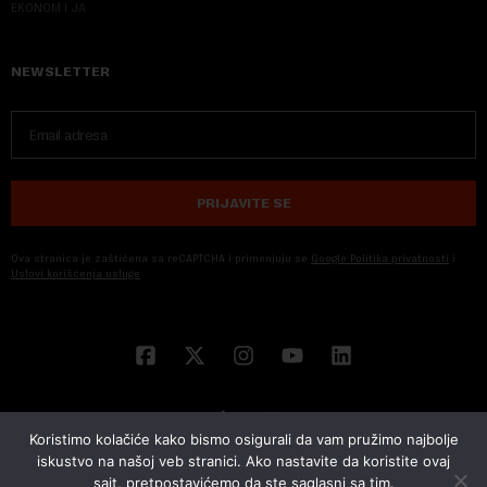
EKONOM I JA
NEWSLETTER
PRIJAVITE SE
Ova stranica je zaštićena sa reCAPTCHA i primenjuju se
Google Politika privatnosti
i
Uslovi korišćenja usluge
Koristimo kolačiće kako bismo osigurali da vam pružimo najbolje
iskustvo na našoj veb stranici. Ako nastavite da koristite ovaj
sajt, pretpostavićemo da ste saglasni sa tim.