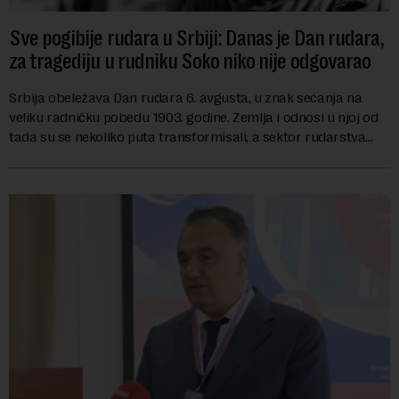
Sve pogibije rudara u Srbiji: Danas je Dan rudara,
za tragediju u rudniku Soko niko nije odgovarao
Srbija obeležava Dan rudara 6. avgusta, u znak sećanja na
veliku radničku pobedu 1903. godine. Zemlja i odnosi u njoj od
tada su se nekoliko puta transformisali, a sektor rudarstva
danas karakterišu velike r...