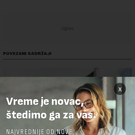
POVEZANI SADRŽAJI
x
Vreme je novac,
štedimo ga za vas.
NAJVREDNIJE OD NOVE