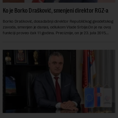
Ko je Borko Drašković, smenjeni direktor RGZ-a
Borko Drašković, dosadašnji direktor Republičkog geodetskog
zavoda, smenjen je danas, odlukom Vlade Srbije.On je na ovoj
funkciji proveo čak 11 godina. Preciznije, on je 23. jula 2015.
izabran za v.d. di...