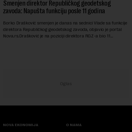
Smenjen direktor Republičkog geodetskog
zavoda: Napušta funkciju posle 11 godina
Borko Drašković smenjen je danas na sednici Vlade sa funkcije
direktora Republičkog geodetskog zavoda, objavio je portal
Nova.rs.Drašković je na poziciji direktora RGZ-a bio 11
godina.Kako piše Nova....
NOVA EKONOMIJA
O NAMA