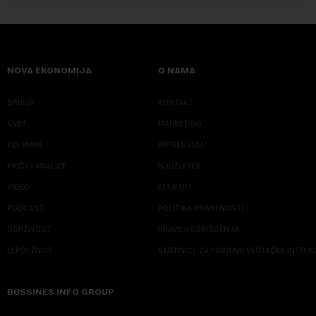
NOVA EKONOMIJA
O NAMA
SRBIJA
KONTAKT
SVET
MARKETING
KOLUMNE
IMPRESSUM
PRIČE I ANALIZE
NJUZLETER
VIDEO
KLIJENTI
PODCAST
POLITIKA PRIVATNOSTI
ODRŽIVOST
PRAVILA KORIŠĆENJA
LEPŠI ŽIVOT
SMERNICE ZA PRIMENU VEŠTAČKE INTELI
BUSSINES INFO GROUP