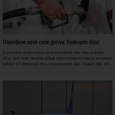
Objavljene nove cene goriva: Poskupeo dizel
U narednih sedam dana cena evrodizela biće viša za jedan
dinar, dok cena benzina ostaje nepromenjena.Tako će evrodizel
koštati 227 dinara po litru. Cena benzina, kao i dosad, biće 202
dinara po litru. ...