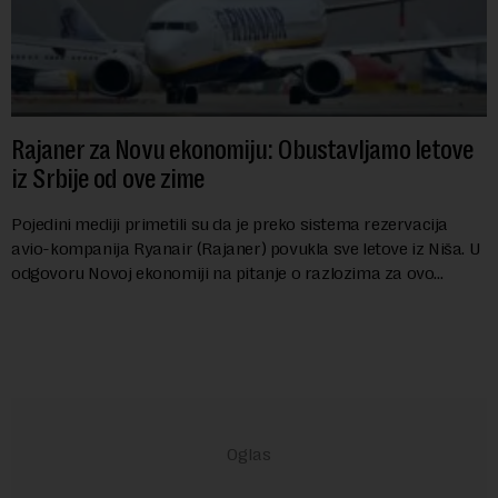
Rajaner za Novu ekonomiju: Obustavljamo letove
iz Srbije od ove zime
Pojedini mediji primetili su da je preko sistema rezervacija
avio-kompanija Ryanair (Rajaner) povukla sve letove iz Niša. U
odgovoru Novoj ekonomiji na pitanje o razlozima za ovo
povlačenje, ovaj avio-gigant...