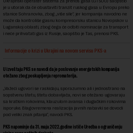
Ukrajinski operater sistema za prenos gasa (GTSOU) saopštio
je u utorak da će obustaviti tranzit ruskog gasa u Evropu preko
stanice Sohranovka, zbog „više sile“, jer kompanija navodno ne
može da kontroliše gasnu kompresorsku stanicu Novopskov u
Luganskoj oblasti, zbog čega će odbiti nominacije za transport
i neće prihvatati gas iz Rusije, saopštio je Tas, prenosi PKS.
Informacije o krizi u Ukrajini na novom servisu PKS-a
U izveštaju PKS se navodi da je poslovanje energetskih kompanija
otežano zbog poskupljenja repromaterija.
„Važeći ugovori se raskidaju, sporazumno ali i jednostrano na
sopstvenu štetu, štetu dobavlјača, novi se otežano ugovaraju
sa kratkim rokovima, klauzulom avansa i dugačkim rokovima
isporuke. Blagovremena realizacija javnih nabavki se dovodi
pod veliki znak pitanja“, navodi PKS.
PKS napominje da 31. maja 2022.godine ističe Uredba o ograničenju