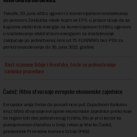
visine cena naftnih derivata.
Takođe, 30. juna ističu ugovori o komercijalnom snabdevanju
po posnovu Zaključka vlade kojim se EPS-u preporučuje da sa
kupcima električne energije na komercijalnom tržištu, ugovore
o snabdevanju električnom energijom za snabdevanje
zaklјučuje po jedinstvenoj ceni od 75 EUR/MWh bez PDV za
period snabdevanja do 30. juna 2022. godine.
Rast razmene Srbije i Hrvatske, traže se jednostavnije
carinske procedure
Čadež: Hitno stvaranje evropske ekonomske zajednice
Evropska unija treba da ponudi novi put Zapadnom Balkanu
kroz hitno stvaranje evropske ekonomske zajednice preko koje
će region biti deo jedinstvenog tržišta, što je prvi korak ka
punopravnom članstvu u Uniji, rekao je Marko Čadež,
predsednik Privredne komore Srbije (PKS).