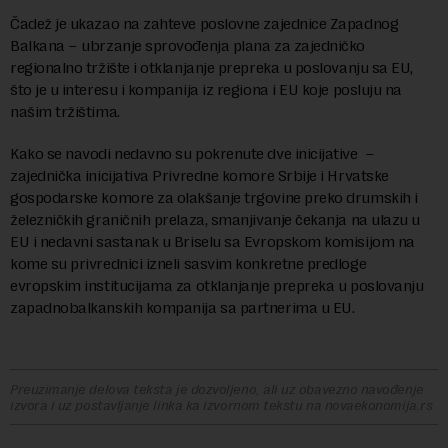
Čadež je ukazao na zahteve poslovne zajednice Zapadnog
Balkana – ubrzanje sprovođenja plana za zajedničko
regionalno tržište i otklanjanje prepreka u poslovanju sa EU,
što je u interesu i kompanija iz regiona i EU koje posluju na
našim tržištima.
Kako se navodi nedavno su pokrenute dve inicijative –
zajednička inicijativa Privredne komore Srbije i Hrvatske
gospodarske komore za olakšanje trgovine preko drumskih i
železničkih graničnih prelaza, smanjivanje čekanja na ulazu u
EU i nedavni sastanak u Briselu sa Evropskom komisijom na
kome su privrednici izneli sasvim konkretne predloge
evropskim institucijama za otklanjanje prepreka u poslovanju
zapadnobalkanskih kompanija sa partnerima u EU.
Preuzimanje delova teksta je dozvoljeno, ali uz obavezno navođenje
izvora i uz postavljanje linka ka izvornom tekstu na novaekonomija.rs