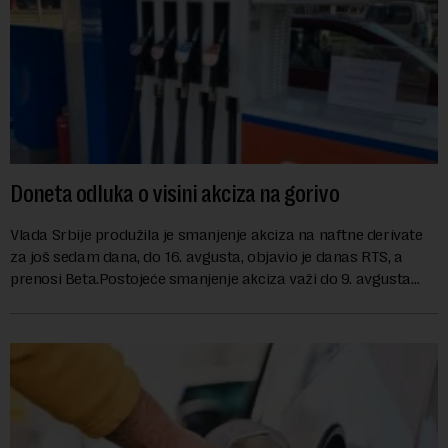
Doneta odluka o visini akciza na gorivo
Vlada Srbije produžila je smanjenje akciza na naftne derivate
za još sedam dana, do 16. avgusta, objavio je danas RTS, a
prenosi Beta.Postojeće smanjenje akciza važi do 9. avgusta
kao mera ublažavanja po...