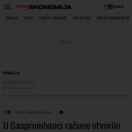
SHOP
SRBIJA
SVET
PRIČE I ANALIZE
SPECIJALI
PRESS AKADEMIJA
SRBIJA
13.05.2022.
12:01
Nova ekonomija
Autor: Nova Ekonomija
U Gasprombanci račune otvorilo