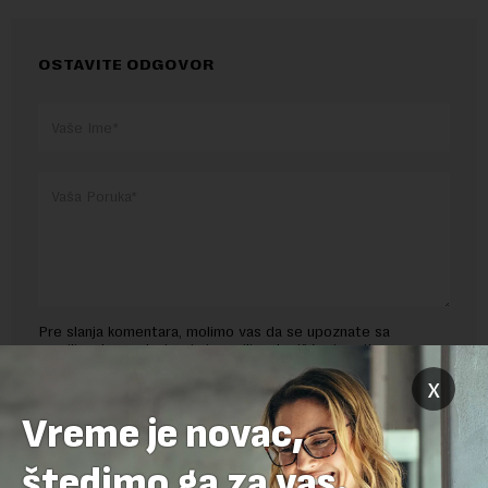
OSTAVITE ODGOVOR
Pre slanja komentara, molimo vas da se upoznate sa
pravilima komentarisanja i pravilima korišćenja sajta.
x
Sajt je zaštićen pomocu reCaptcha i Google.
Google Politika
Privatnosti
i
Google Uslovi Korišćenja
su primenjeni.
Vreme je novac,
štedimo ga za vas.