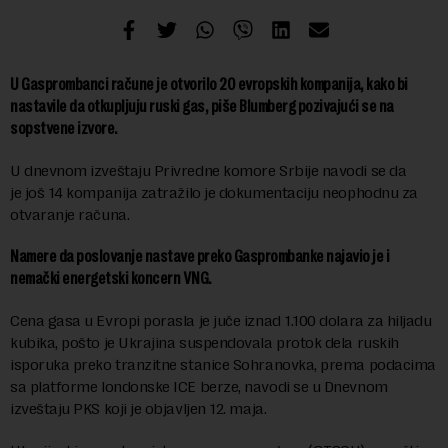
U Gasprombanci račune je otvorilo 20 evropskih kompanija, kako bi
nastavile da otkupljuju ruski gas, piše Blumberg pozivajući se na
sopstvene izvore.
U dnevnom izveštaju Privredne komore Srbije navodi se da
je još 14 kompanija zatražilo je dokumentaciju neophodnu za
otvaranje računa.
Namere da poslovanje nastave preko Gasprombanke najavio je i
nemački energetski koncern VNG.
Cena gasa u Evropi porasla je juče iznad 1.100 dolara za hiljadu
kubika, pošto je Ukrajina suspendovala protok dela ruskih
isporuka preko tranzitne stanice Sohranovka, prema podacima
sa platforme londonske ICE berze, navodi se u Dnevnom
izveštaju PKS koji je objavljen 12. maja.