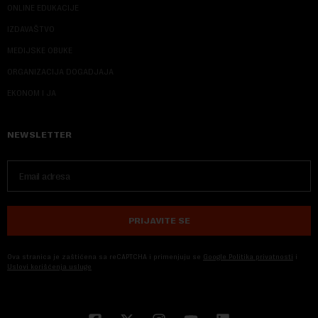
ONLINE EDUKACIJE
IZDAVAŠTVO
MEDIJSKE OBUKE
ORGANIZACIJA DOGADJAJA
EKONOM I JA
NEWSLETTER
PRIJAVITE SE
Ova stranica je zaštićena sa reCAPTCHA i primenjuju se
Google Politika privatnosti
i
Uslovi korišćenja usluge