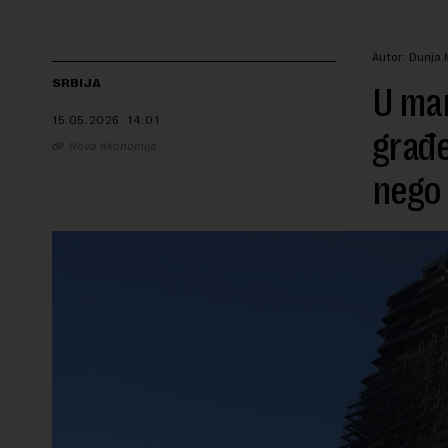
Autor: Dunja 
SRBIJA
U mar
15.05.2026.
14:01
građe
Nova ekonomija
nego 