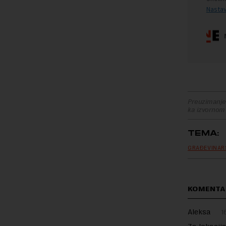
Preuzimanje 
ka izvornom
TEMA:
GRAĐEVINA
KOMENTA
Aleksa
1