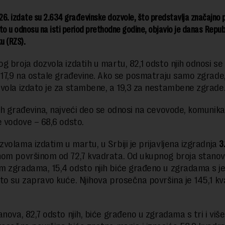
6. izdate su 2.634 građevinske dozvole, što predstavlja značajno 
to u odnosu na isti period prethodne godine, objavio je danas Repub
u (RZS).
g broja dozvola izdatih u martu, 82,1 odsto njih odnosi se
 17,9 na ostale građevine. Ako se posmatraju samo zgrade,
vola izdato je za stambene, a 19,3 za nestambene zgrade
ih građevina, najveći deo se odnosi na cevovode, komunika
e vodove – 68,6 odsto.
volama izdatim u martu, u Srbiji je prijavljena izgradnja
3
om površinom od 72,7 kvadrata. Od ukupnog broja stanov
 zgradama, 15,4 odsto njih biće građeno u zgradama s j
to su zapravo kuće. Njihova prosečna površina je 145,1 kv
anova, 82,7 odsto njih, biće građeno u zgradama s tri i viš