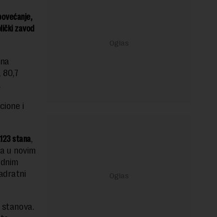
povećanje,
lički zavod
 na
 80,7
.
cione i
.123 stana
,
a u novim
ednim
adratni
e stanova.