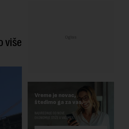
o više
Vreme je novac,
štedimo ga za vas.
NAJVREDNIJE OD NOVE
EKONOMIJE STIŽE U VAŠ MEJL.