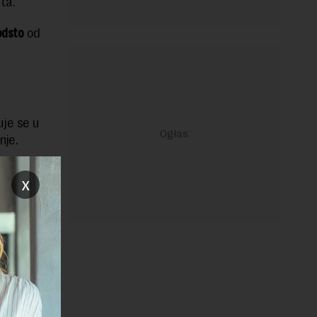
ta.
odsto
od
je se u
nje.
žnobačka
x
vinska