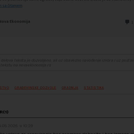
delova teksta je dozvoljeno, ali uz obavezno navođenje izvora i uz postavl
 tekstu na novaekonomija.rs
RSTVO
GRAĐEVINSKE DOZVOLE
GRADNJA
STATISTIKA
R(1)
6.05.2026. u 10:29