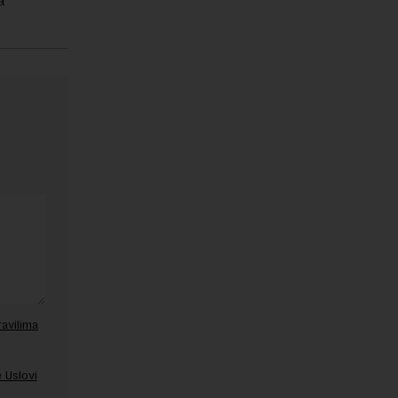
a
ravilima
 Uslovi