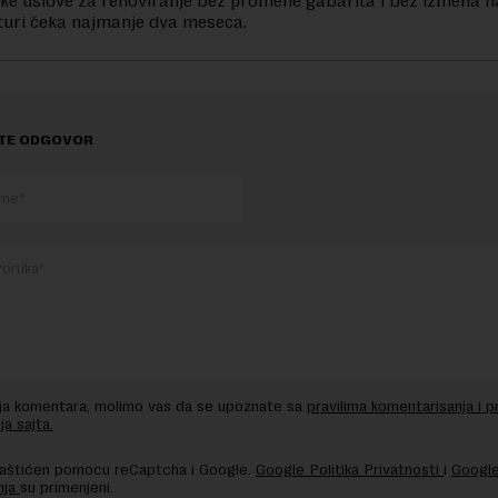
ske uslove za renoviranje bez promene gabarita i bez izmena n
turi čeka najmanje dva meseca.
TE ODGOVOR
nja komentara, molimo vas da se upoznate sa
pravilima komentarisanja i p
ja sajta.
 zaštićen pomocu reCaptcha i Google.
Google Politika Privatnosti
i
Google
nja
su primenjeni.