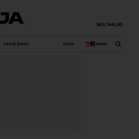
MOJ NALOG
SHOP
LEPŠI ŽIVOT
TECH