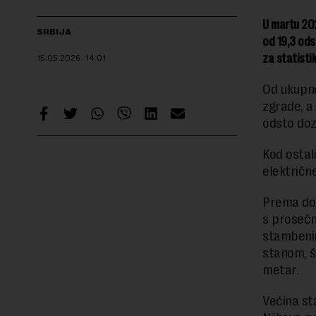
U martu 202
SRBIJA
od 19,3 ods
za statistik
15.05.2026.
14:01
Od ukupno
zgrade, a
odsto doz
Kod ostal
električn
Prema doz
s prosečn
stambenim
stanom, š
metar.
Većina st