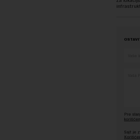
Za lokacij
infrastruk
OSTAVI
Pre sla
korišćen
Sajt je
Korišće