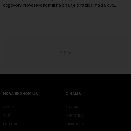
odgovoru Novoj ekonomiji na pitanje o razlozima za ovo
povlačenje, ovaj avio-gigant...
NOVA EKONOMIJA
O NAMA
SRBIJA
KONTAKT
SVET
MARKETING
KOLUMNE
IMPRESSUM