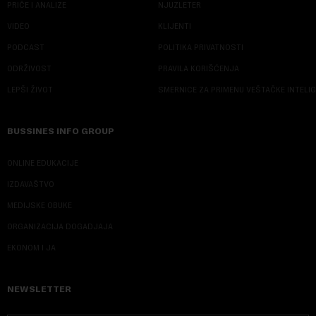
PRIČE I ANALIZE
NJUZLETER
VIDEO
KLIJENTI
PODCAST
POLITIKA PRIVATNOSTI
ODRŽIVOST
PRAVILA KORIŠĆENJA
LEPŠI ŽIVOT
SMERNICE ZA PRIMENU VEŠTAČKE INTELI
BUSSINES INFO GROUP
ONLINE EDUKACIJE
IZDAVAŠTVO
MEDIJSKE OBUKE
ORGANIZACIJA DOGADJAJA
EKONOM I JA
NEWSLETTER