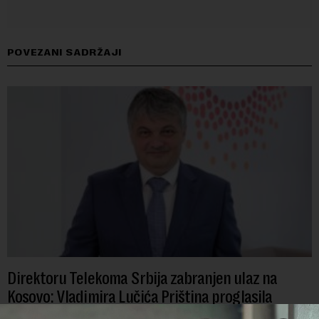
POVEZANI SADRŽAJI
Direktoru Telekoma Srbija zabranjen ulaz na
Kosovo: Vladimira Lučića Priština proglasila
personom non grata