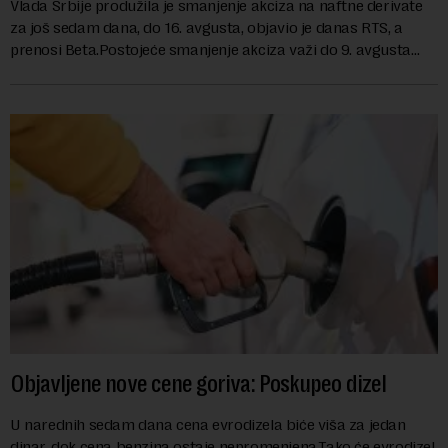
Vlada Srbije produžila je smanjenje akciza na naftne derivate
za još sedam dana, do 16. avgusta, objavio je danas RTS, a
prenosi Beta.Postojeće smanjenje akciza važi do 9. avgusta
kao mera ublažavanja po...
Objavljene nove cene goriva: Poskupeo dizel
U narednih sedam dana cena evrodizela biće viša za jedan
dinar, dok cena benzina ostaje nepromenjena.Tako će evrodizel