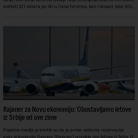
koštati 227 dinara po litru. Cena benzina, kao i dosad, biće 202
dinara po litru. ...
Rajaner za Novu ekonomiju: Obustavljamo letove
iz Srbije od ove zime
Pojedini mediji primetili su da je preko sistema rezervacija
avio-kompanija Ryanair (Rajaner) povukla sve letove iz Niša. U