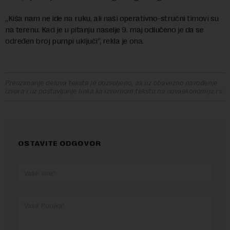
„Kiša nam ne ide na ruku, ali naši operativno-stručni timovi su
na terenu. Kad je u pitanju naselje 9. maj odlučeno je da se
određen broj pumpi uključi“, rekla je ona.
Preuzimanje delova teksta je dozvoljeno, ali uz obavezno navođenje
izvora i uz postavljanje linka ka izvornom tekstu na novaekonomija.rs
OSTAVITE ODGOVOR