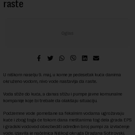
raste
U niškom naselju 9. maj, u kome je pedesetak kuća danima
okruženo vodom, nivo vode nastavlja da raste.
Voda stiže do kuća, a danas stižu i pumpe javne komunalne
kompanije koje bi trebale da olakšaju situaciju.
Podzemne vode pomešane sa fekalnim vodama ugrožavaju
kuće i zbog toga će tokom dana meštanima tog dela grada EPS
i gradski vodovod obezbediti određen broj pumpi za izvlačenje
vode, izjavila je načelnica Niškog okruga Dragana Sotirovski.