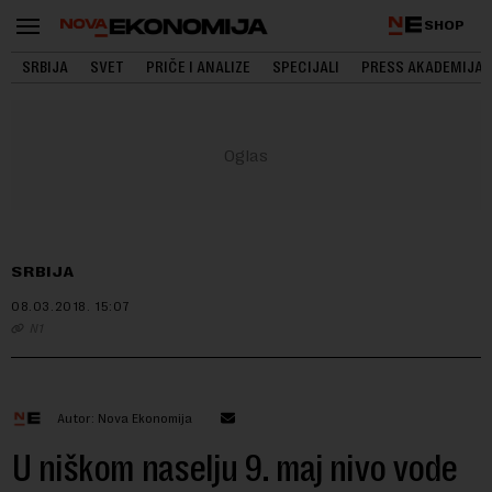
SHOP
SRBIJA
SVET
PRIČE I ANALIZE
SPECIJALI
PRESS AKADEMIJA
SRBIJA
08.03.2018.
15:07
N1
Autor: Nova Ekonomija
U niškom naselju 9. maj nivo vode