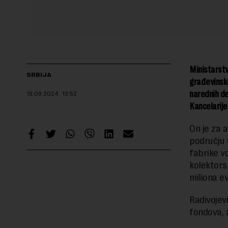
Ministarstv
SRBIJA
građevinsku
narednih de
19.09.2024.
13:52
Kancelarije
On je za 
području 
fabrike v
kolektors
miliona ev
Radivojev
fondova, 