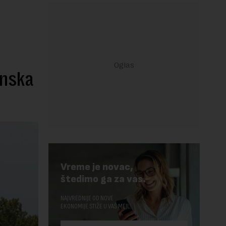
inska
Vreme je novac,
štedimo ga za vas.
NAJVREDNIJE OD NOVE
EKONOMIJE STIŽE U VAŠ MEJL.