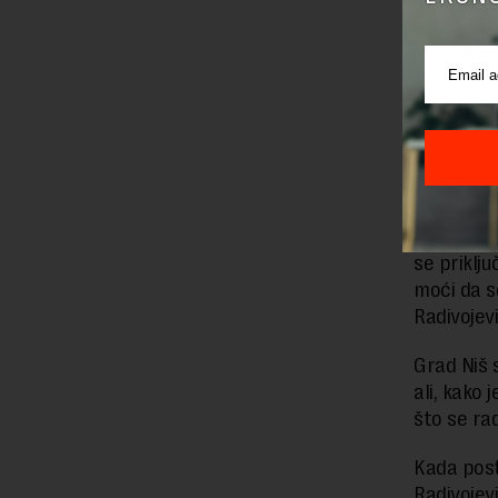
zahtevan 
se sve ot
levoobalni
tunelski 
i šest, se
Uz nedost
u naselji
“Stvaramo
se priklju
moći da se
Radivojevi
Grad Niš 
ali, kako 
što se ra
Kada post
Radivojevi