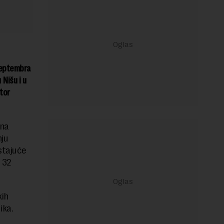
septembra
Nišu i u
tor
 na
nju
stajuće
 32
kih
ika.