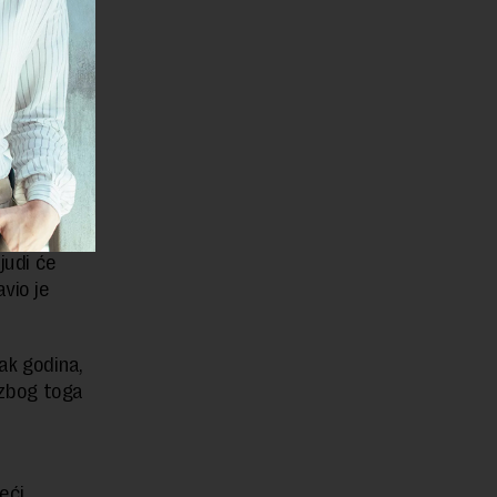
na. Da bi
oobalni i
ni
ma, dubine
nalizacija
mreža i da
judi će
vio je
ak godina,
 zbog toga
eći