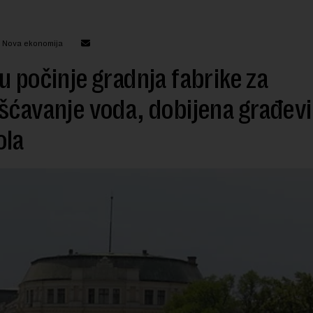
: Nova ekonomija
u počinje gradnja fabrike za
šćavanje voda, dobijena građev
ola