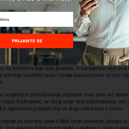
poduhvat kakav u Nišu nije rađen u proteklih 60 ili 70 godi
padne vode prikupile, grade se paralelno sa Nišavom desn
 kolektor i veliki sifonski prelaz ispod Nišave. To su ogrom
profili, levoobalni je profila dva metra sa ogromnim iskopi
dam metara”, objasnio je Radivojević.
PRIJAVITE SE
ajuće kolektorske mreže, kazao je Radivojević, radi se i ka
ma Hum, Čamurlija, Gabrovac i Jelašnica.
 uslove da se i u ostalim naseljima razvije kanalizaciona 
če na kolektore koje koje gradimo. U perspektivi veći broj l
 odrekne septičkih jama i dobije kanalizacionu mrežu”, izja
ć.
se projektom prečišćavanja otpadnih voda bavi već deset
je rekao Radivojević, ne zbog svoje nepreduzimljivosti, već
di o ogromnom projektu koji se dugo radi svuda u svetu.
rojenje za preradu vode u Nišu bude završeno, istakao je
ć, biće najveće takvo postrojenje u regionu, a sada je najv