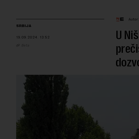
Autor
SRBIJA
U Niš
19.09.2024.
13:52
preči
Beta
dozv