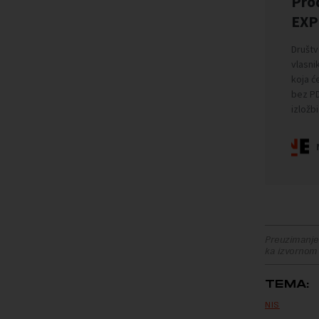
Preuzimanje 
ka izvornom
TEMA:
NIS