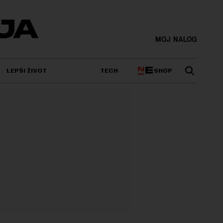
MOJ NALOG
SHOP
LEPŠI ŽIVOT
TECH