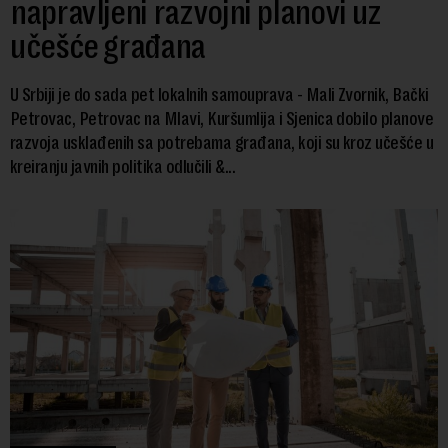
napravljeni razvojni planovi uz
učešće građana
U Srbiji je do sada pet lokalnih samouprava - Mali Zvornik, Bački
Petrovac, Petrovac na Mlavi, Kuršumlija i Sjenica dobilo planove
razvoja usklađenih sa potrebama građana, koji su kroz učešće u
kreiranju javnih politika odlučili &...