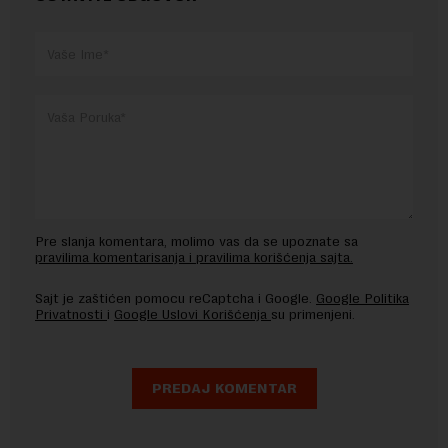
Pre slanja komentara, molimo vas da se upoznate sa
pravilima komentarisanja i pravilima korišćenja sajta.
Sajt je zaštićen pomocu reCaptcha i Google.
Google Politika
Privatnosti
i
Google Uslovi Korišćenja
su primenjeni.