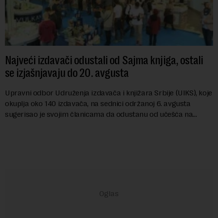
Najveći izdavači odustali od Sajma knjiga, ostali
se izjašnjavaju do 20. avgusta
Upravni odbor Udruženja izdavača i knjižara Srbije (UIKS), koje
okuplja oko 140 izdavača, na sednici održanoj 6. avgusta
sugerisao je svojim članicama da odustanu od učešća na
predstojećem Sajmu knjiga. Vrem...