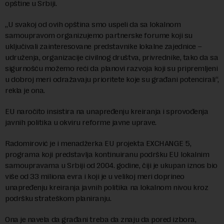
opštine u Srbiji.
„U svakoj od ovih opština smo uspeli da sa lokalnom
samoupravom organizujemo partnerske forume koji su
uključivali zainteresovane predstavnike lokalne zajednice –
udruženja, organizacije civilnog društva, privrednike, tako da sa
sigurnošću možemo reći da planovi razvoja koji su pripremljeni
u dobroj meri odražavaju prioritete koje su građani potencirali“,
rekla je ona.
EU naročito insistira na unapređenju kreiranja i sprovođenja
javnih politika u okviru reforme javne uprave.
Radomirović je i menadžerka EU projekta EXCHANGE 5,
programa koji predstavlja kontinuiranu podršku EU lokalnim
samoupravama u Srbiji od 2004. godine, čiji je ukupan iznos bio
više od 33 miliona evra i koji je u velikoj meri doprineo
unapređenju kreiranja javnih politika na lokalnom nivou kroz
podršku strateškom planiranju.
Ona je navela da građani treba da znaju da pored izbora,