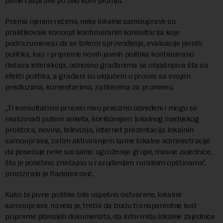
javne rasprave po bilo kom pitanju.
Prema njenim rečima, neke lokalne samouprave su
praktikovale koncept kontinuiranih konsultacija koje
podrazumeveju da se tokom sprovođenja, evaluacije javnih
politika, kao i pripreme novih javnih politika kontinuirano
dešava interakcija, odnosno građanima se objašnjava šta su
efekti politika, a građani su uključeni u proces sa svojim
predlozima, komentarima, zahtevima za promenu.
„Ti konsultativni procesi nisu precizno određeni i mogu se
realizovati putem anketa, korišćenjem lokalnog medijskog
prostora, novina, televizija, internet prezentacija lokalnih
samouprava, zatim aktiviranjem same lokalne administracije
da posećuje neke socijalno ugroženije grupe, mesne zajednice,
što je posebno značajno u razuđenijim ruralnim opštinama“,
precizirala je Radomirović.
Kako bi javne politike bile uspešno ostvarene, lokalne
samouprave, navela je, treba da budu transparentne kod
pripreme planskih dokumenata, da informišu lokalne zajednice