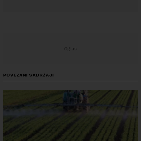
POVEZANI SADRŽAJI