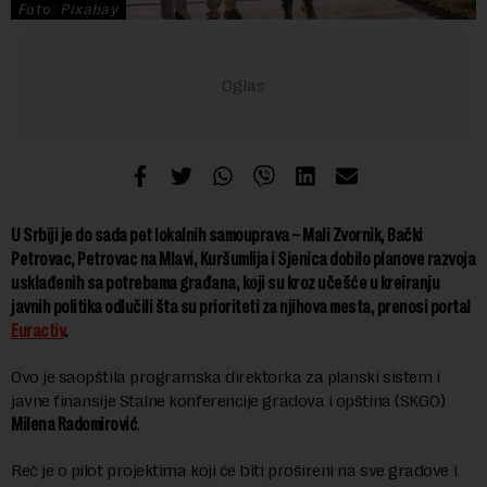
Foto: Pixabay
U Srbiji je do sada pet lokalnih samouprava – Mali Zvornik, Bački
Petrovac, Petrovac na Mlavi, Kuršumlija i Sjenica dobilo planove razvoja
usklađenih sa potrebama građana, koji su kroz učešće u kreiranju
javnih politika odlučili šta su prioriteti za njihova mesta, prenosi portal
Euractiv
.
Ovo je saopštila programska direktorka za planski sistem i
javne finansije Stalne konferencije gradova i opština (SKGO)
Milena Radomirović
.
Reč je o pilot projektima koji će biti prošireni na sve gradove i