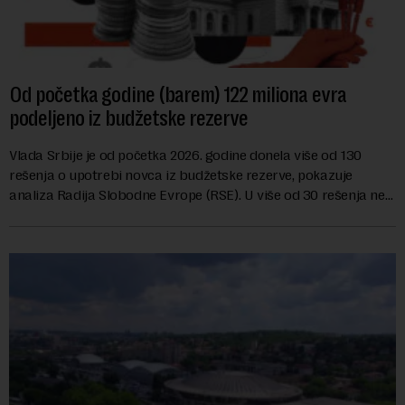
Od početka godine (barem) 122 miliona evra
podeljeno iz budžetske rezerve
Vlada Srbije je od početka 2026. godine donela više od 130
rešenja o upotrebi novca iz budžetske rezerve, pokazuje
analiza Radija Slobodne Evrope (RSE). U više od 30 rešenja ne
navodi se tačan iznos koji će ...