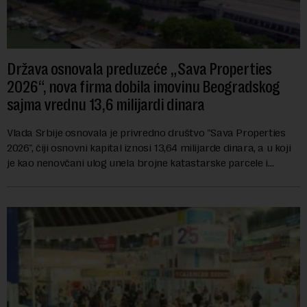
Država osnovala preduzeće „Sava Properties
2026“, nova firma dobila imovinu Beogradskog
sajma vrednu 13,6 milijardi dinara
Vlada Srbije osnovala je privredno društvo "Sava Properties
2026", čiji osnovni kapital iznosi 13,64 milijarde dinara, a u koji
je kao nenovčani ulog unela brojne katastarske parcele i
objekte u okviru kompl...