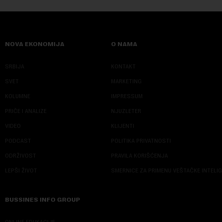
NOVA EKONOMIJA
O NAMA
SRBIJA
KONTAKT
SVET
MARKETING
KOLUMNE
IMPRESSUM
PRIČE I ANALIZE
NJUZLETER
VIDEO
KLIJENTI
PODCAST
POLITIKA PRIVATNOSTI
ODRŽIVOST
PRAVILA KORIŠĆENJA
LEPŠI ŽIVOT
SMERNICE ZA PRIMENU VEŠTAČKE INTELI
BUSSINES INFO GROUP