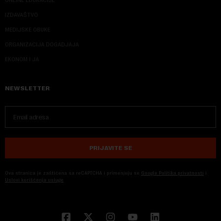
ONLINE EDUKACIJE
IZDAVAŠTVO
MEDIJSKE OBUKE
ORGANIZACIJA DOGADJAJA
EKONOM I JA
NEWSLETTER
PRIJAVITE SE
Ova stranica je zaštićena sa reCAPTCHA i primenjuju se
Google Politika privatnosti
i
Uslovi korišćenja usluge