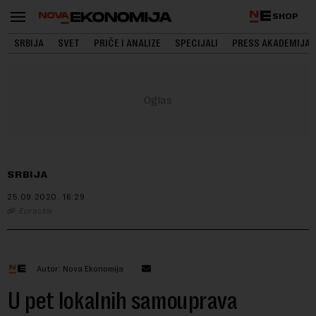
SHOP
SRBIJA
SVET
PRIČE I ANALIZE
SPECIJALI
PRESS AKADEMIJA
SRBIJA
25.09.2020.
16:29
Euractiv
Autor: Nova Ekonomija
U pet lokalnih samouprava