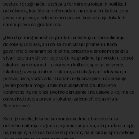
postoje i drugi načini ušešća u formiranju lokalnih politika i
odlučivanja, kao što su referendum, narodna inicijativa, zbor,
javna rasprava, a odnedavno i proces konsultacija lokalnih
samouprava sa građanima.
„Ovo daje mogućnost da građani učestvuju u formulisanju i
donošenju odluka, ali i da sami iniciraju promenu. Kada
govorimo o lokalnim politikama, pričamo o širokom spektru
stvari koje su vidljive i koje utiču na građane i privredu u jednoj
lokalnoj samoupravi – u domenu kulture, sporta, privrede,
lokalnog razvoja i infrastrukture, ali i ulaganja i održavanja
puteva, ulica, vodovoda. Građani uključivanjem u donošenje
javnih politika mogu u nekim slučajevima da utiču vrlo
konkretno na najbliže životno okruženje i na uslove u kojima će
ostvarivati svoja prava u lokalnoj zajednici“, objasnila je
Radomirović.
Kako je navela, lokalna samouprava ima obavezu da za
određena pitanja organizuje javnu raspravu, ali i građani mogu,
najmanje njih sto sa biračkim pravom, da iniciraju sprovođenje