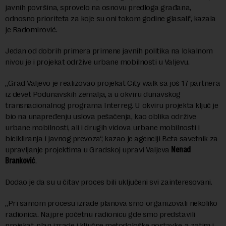
javnih površina, sprovelo na osnovu predloga građana,
odnosno prioriteta za koje su oni tokom godine glasali“, kazala
je Radomirović.
Jedan od dobrih primera primene javnih politika na lokalnom
nivou je i projekat održive urbane mobilnosti u Valjevu.
„Grad Valjevo je realizovao projekat City walk sa još 17 partnera
iz devet Podunavskih zemalja, a u okviru dunavskog
transnacionalnog programa Interreg. U okviru projekta ključ je
bio na unapređenju uslova pešačenja, kao oblika održive
urbane mobilnosti, ali i drugih vidova urbane mobilnosti i
bicikliranja i javnog prevoza“, kazao je agenciji Beta savetnik za
upravljanje projektima u Gradskoj upravi Valjeva
Nenad
Branković
.
Dodao je da su u čitav proces bili uključeni svi zainteresovani.
„Pri samom procesu izrade planova smo organizovali nekoliko
radionica. Najpre početnu radionicu gde smo predstavili
projekat, plan izrade i ključne metodološke postavke, a zatim i