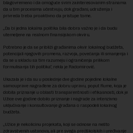
blagovremeno i da omoguće svim zainteresovanim stranama
da u tim procesima učestvuju, dok građani, udruženja i
privreda treba proaktivno da pristupe tome.
„Da bi jedna lokalna politika bila dobra važno je i da budu
utemeljene na realnom finansijskom okviru.
Potrebno je da se približi građanima okvir lokalnog budžeta,
potencijali njegovih promena, razvoja, povećanja ili smanjenja i
da se u skladu sa tim razumeju i ograničenja prilikom
formulisanja tih politika“, rekla je Radomirović.
Ukazala je i da su u poslednje dve godine pojedine lokalne
samouprave nagrađene za dobru upravu, poput Rume, koja je
dobila priznanje u oblasti transparentnosti i efikasnosti, dok je
Užice ove godine dobilo priznanje i nagrade za intenzivno
uključivanje i konsultovanje građana o raspodeli lokalnog
budžeta.
„Užice je nekolicinu projekata, koji se odnose na nešto
zdravstvenih ustanova, ali pre svega predškolskih i uređivanje