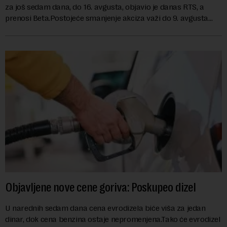
za još sedam dana, do 16. avgusta, objavio je danas RTS, a
prenosi Beta.Postojeće smanjenje akciza važi do 9. avgusta
kao mera ublažavanja po...
Objavljene nove cene goriva: Poskupeo dizel
U narednih sedam dana cena evrodizela biće viša za jedan
dinar, dok cena benzina ostaje nepromenjena.Tako će evrodizel