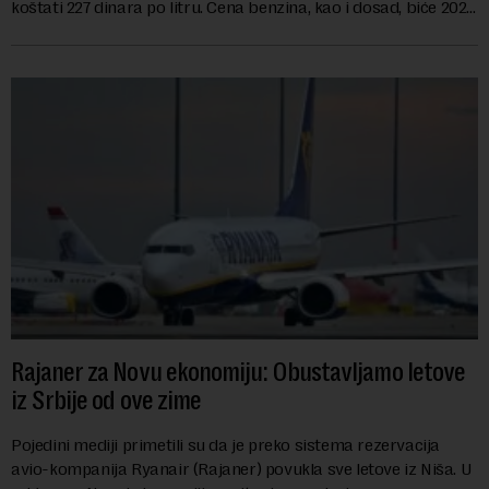
koštati 227 dinara po litru. Cena benzina, kao i dosad, biće 202
dinara po litru. ...
Rajaner za Novu ekonomiju: Obustavljamo letove
iz Srbije od ove zime
Pojedini mediji primetili su da je preko sistema rezervacija
avio-kompanija Ryanair (Rajaner) povukla sve letove iz Niša. U