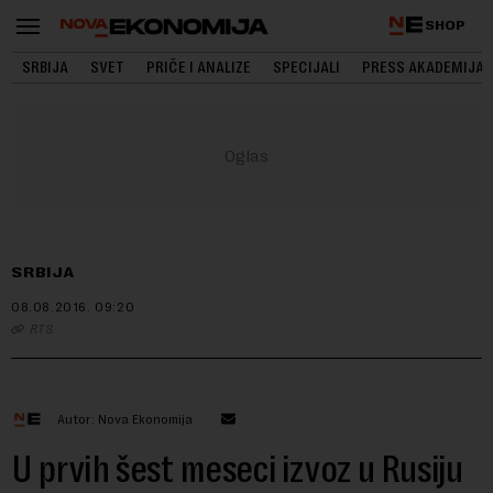
SHOP
SRBIJA
SVET
PRIČE I ANALIZE
SPECIJALI
PRESS AKADEMIJA
SRBIJA
08.08.2016.
09:20
RTS
Autor: Nova Ekonomija
U prvih šest meseci izvoz u Rusiju