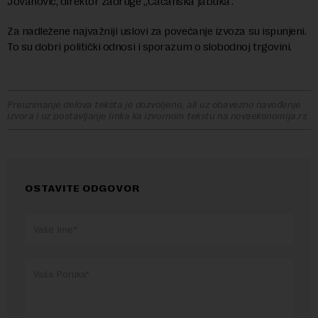
Jovanović, direktor zadruge „Čačanska jabuka“.
Za nadležene najvažniji uslovi za povećanje izvoza su ispunjeni.
To su dobri politički odnosi i sporazum o slobodnoj trgovini.
Preuzimanje delova teksta je dozvoljeno, ali uz obavezno navođenje
izvora i uz postavljanje linka ka izvornom tekstu na novaekonomija.rs
OSTAVITE ODGOVOR