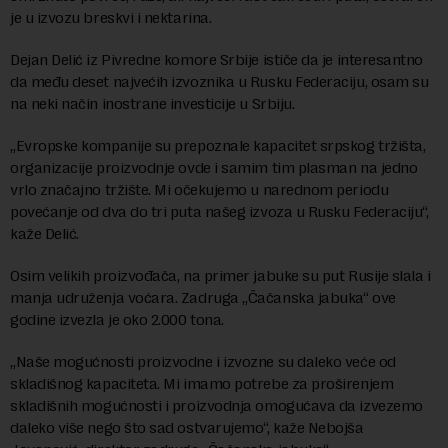
je u izvozu breskvi i nektarina.
Dejan Delić iz Pivredne komore Srbije ističe da je interesantno
da među deset najvećih izvoznika u Rusku Federaciju, osam su
na neki način inostrane investicije u Srbiju.
„Evropske kompanije su prepoznale kapacitet srpskog tržišta,
organizacije proizvodnje ovde i samim tim plasman na jedno
vrlo značajno tržište. Mi očekujemo u narednom periodu
povećanje od dva do tri puta našeg izvoza u Rusku Federaciju“,
kaže Delić.
Osim velikih proizvođača, na primer jabuke su put Rusije slala i
manja udruženja voćara. Zadruga „Čačanska jabuka“ ove
godine izvezla je oko 2.000 tona.
„Naše mogućnosti proizvodne i izvozne su daleko veće od
skladišnog kapaciteta. Mi imamo potrebe za proširenjem
skladišnih mogućnosti i proizvodnja omogućava da izvezemo
daleko više nego što sad ostvarujemo“, kaže Nebojša