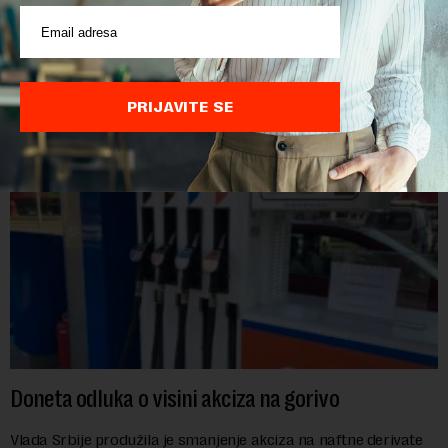
Ministarstvo unutrašnjih poslova Kosova proglasilo je
direktora Telekoma Srbije Vladimira Lučića nepoželjnom
osobom i trajno mu zabranilo ulazak, tranzit i boravak na
Kosovu, navodeći kao razlog njegove javn...
PRIJAVITE SE
Doneta odluka o visini akciza na gorivo
Vlada Srbije produžila je smanjenje akciza na naftne derivate