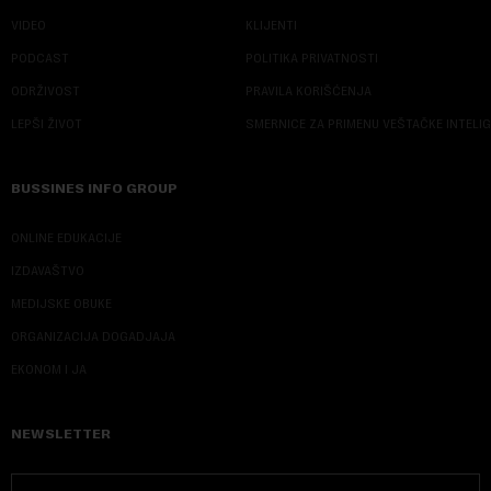
VIDEO
KLIJENTI
PODCAST
POLITIKA PRIVATNOSTI
ODRŽIVOST
PRAVILA KORIŠĆENJA
LEPŠI ŽIVOT
SMERNICE ZA PRIMENU VEŠTAČKE INTELI
BUSSINES INFO GROUP
ONLINE EDUKACIJE
IZDAVAŠTVO
MEDIJSKE OBUKE
ORGANIZACIJA DOGADJAJA
EKONOM I JA
NEWSLETTER