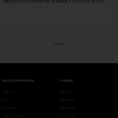
odgovoru Novoj ekonomiji na pitanje o razlozima za ovo
povlačenje, ovaj avio-gigant...
NOVA EKONOMIJA
O NAMA
SRBIJA
KONTAKT
SVET
MARKETING
KOLUMNE
IMPRESSUM
PRIČE I ANALIZE
NJUZLETER