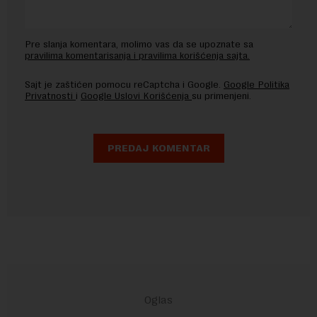
Pre slanja komentara, molimo vas da se upoznate sa
pravilima komentarisanja i pravilima korišćenja sajta.
Sajt je zaštićen pomocu reCaptcha i Google.
Google Politika
Privatnosti
i
Google Uslovi Korišćenja
su primenjeni.