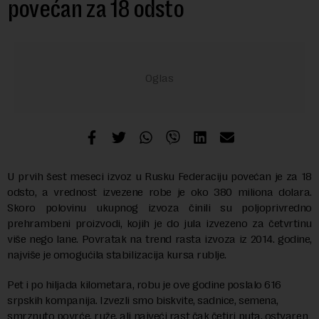
povećan za 18 odsto
U prvih šest meseci izvoz u Rusku Federaciju povećan je za 18
odsto, a vrednost izvezene robe je oko 380 miliona dolara.
Skoro polovinu ukupnog izvoza činili su poljoprivredno
prehrambeni proizvodi, kojih je do jula izvezeno za četvrtinu
više nego lane. Povratak na trend rasta izvoza iz 2014. godine,
najviše je omogućila stabilizacija kursa rublje.
Pet i po hiljada kilometara, robu je ove godine poslalo 616
srpskih kompanija. Izvezli smo biskvite, sadnice, semena,
smrznuto povrće, ruže, ali najveći rast čak četiri puta, ostvaren