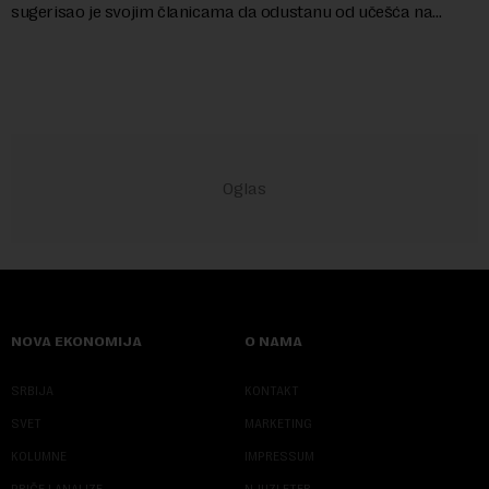
sugerisao je svojim članicama da odustanu od učešća na
predstojećem Sajmu knjiga. Vrem...
NOVA EKONOMIJA
O NAMA
SRBIJA
KONTAKT
SVET
MARKETING
KOLUMNE
IMPRESSUM
PRIČE I ANALIZE
NJUZLETER