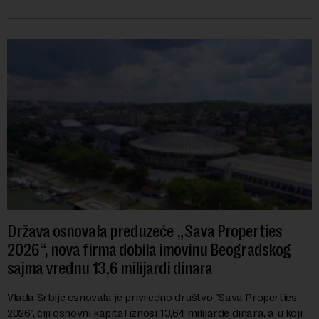
navodi se tačan iznos koji će ...
Država osnovala preduzeće „Sava Properties
2026“, nova firma dobila imovinu Beogradskog
sajma vrednu 13,6 milijardi dinara
Vlada Srbije osnovala je privredno društvo "Sava Properties
2026", čiji osnovni kapital iznosi 13,64 milijarde dinara, a u koji