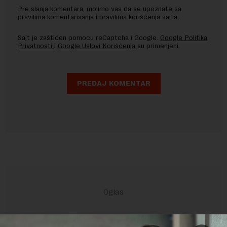
Pre slanja komentara, molimo vas da se upoznate sa
pravilima komentarisanja i pravilima korišćenja sajta.
Sajt je zaštićen pomocu reCaptcha i Google.
Google Politika
Privatnosti
i
Google Uslovi Korišćenja
su primenjeni.