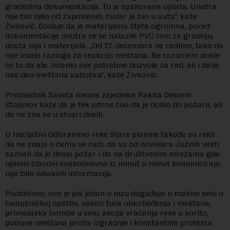
gradilišna dokumentacija. Tu je spakovana oplata. Unutra
nije bio niko od zaposlenih, čuvar je bio u autu“, kaže
Živkovič. Dodaje da je materijalna šteta ogromna, pored
dokumentacije unutra se se nalazile PVC cevi za gradnju,
dosta ulja i materijala. „Od 27. decembra ne radimo, tako da
nije imalo razloga za reakciju meštana. Ne razumem dokle
će to da ide. Imamo sve potrebne dozvole za rad, ali i dalje
nas deo meštana sabotira“, kaže Živković.
Predsednik Saveta mesne zajednice Rakita Desimir
Stojanov kaže da je tek jutros čuo da je došlo do požara, ali
da ne zna se u stvari desili.
U Inicijativi Odbranimo reke Stare planine takođe su rekli
da ne znaju o čemu se radi, da su od novinara Južnih vesti
saznali da je desio požar i da na društvenim mrežama gde
njihovi članovi svakodnevno iz minut u minut komuniciraju
nije bilo nikakvih informacija.
Podsetimo, ovo je još jedan u nizu događaja u malom selu u
babušničkoj opštini, nakon tuče obezbeđenja i meštana,
pronalaska bombe u selu, akcija vraćanja reke u korito,
pobune meštana protiv izgradnje i konstantnih protesta.