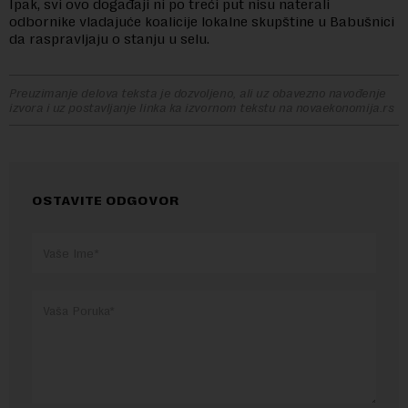
Ipak, svi ovo događaji ni po treći put nisu naterali
odbornike vladajuće koalicije lokalne skupštine u Babušnici
da raspravljaju o stanju u selu.
Preuzimanje delova teksta je dozvoljeno, ali uz obavezno navođenje
izvora i uz postavljanje linka ka izvornom tekstu na novaekonomija.rs
OSTAVITE ODGOVOR