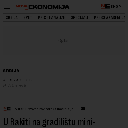
SHOP
SRBIJA
SVET
PRIČE I ANALIZE
SPECIJALI
PRESS AKADEMIJA
SRBIJA
09.01.2019.
13:12
Južne vesti
Autor: Državna revizorska institucija
U Rakiti na gradilištu mini-