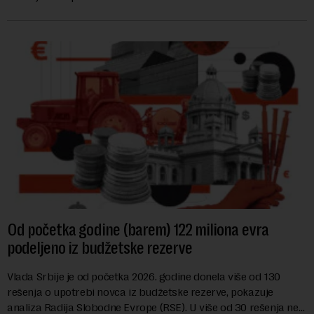
hrane biljnog porekla, te da k...
Od početka godine (barem) 122 miliona evra
podeljeno iz budžetske rezerve
Vlada Srbije je od početka 2026. godine donela više od 130
rešenja o upotrebi novca iz budžetske rezerve, pokazuje
analiza Radija Slobodne Evrope (RSE). U više od 30 rešenja ne