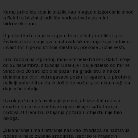
Kamp prikolica koja je služila kao magacin izgorela je sinoć
u Rakiti u blizini gradilišta vodozahvata za mini-
hidroelektranu.
U policiji kažu da je istraga u toku, a šef gradilišta Igor
Živković tvrdi da je ovo nastavak šikaniranja koje radnici i
investitor trpe od strane meštana, prenose Južne vesti.
Iako radovi na izgradnji mini-hidroelektrane u Rakiti stoje
od 27. decembra, situacija u selu je i dalje daleko od mirne.
Sinoć oko 20 sati izbio je požar na gradilištu, a nakon
dolaska policije i vatrogasaca požar je ugašen. U pirotskoj
policiji potvrdili su da je došlo do požara, ali nisu mogli da
daju više detalja.
Uzrok požara još uvek nije poznat, ali izvođač radova
smatra da je ovo nastavak opstrukcije i sabotiranja
radova. U trenutku izbijanja požara u objektu nije bilo
nikoga.
„Šikaniranje i maltretiranje nas kao izvođača se nastavlja.
Noćas je neko zapalio gradilište, izgoreo je magacin i