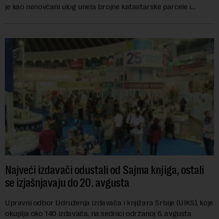
je kao nenovčani ulog unela brojne katastarske parcele i
objekte u okviru kompl...
Najveći izdavači odustali od Sajma knjiga, ostali
se izjašnjavaju do 20. avgusta
Upravni odbor Udruženja izdavača i knjižara Srbije (UIKS), koje
okuplja oko 140 izdavača, na sednici održanoj 6. avgusta