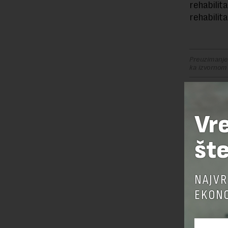
rehabilita
rehabilita
Preuzimanje 
ka izvornom
Vr
OSTAVI
šte
NAJVR
EKONO