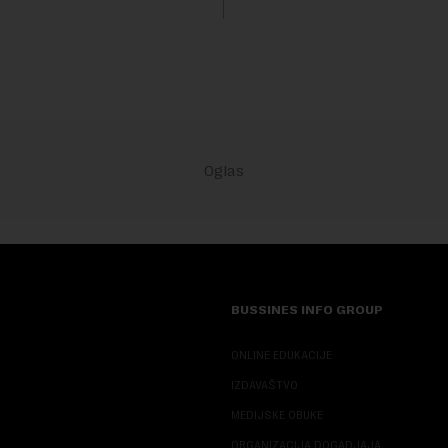
sali, a sektor rudarstva danas
velike r...
BUSSINES INFO GROUP
ONLINE EDUKACIJE
IZDAVAŠTVO
MEDIJSKE OBUKE
ORGANIZACIJA DOGADJAJA