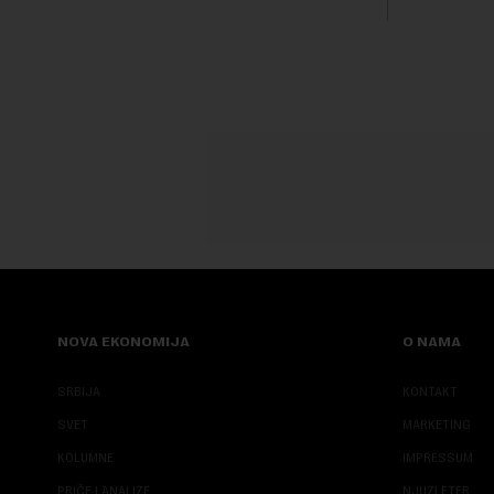
transformi
karakterišu 
NOVA EKONOMIJA
O NAMA
SRBIJA
KONTAKT
SVET
MARKETING
KOLUMNE
IMPRESSUM
PRIČE I ANALIZE
NJUZLETER