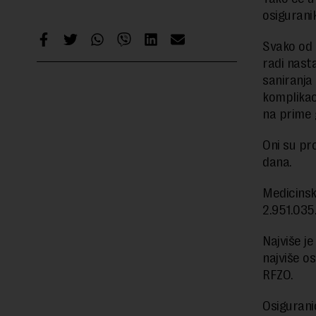
osiguranik
Svako od 
radi nast
saniranja
komplikac
na prime 
Oni su pr
dana.
Medicinsk
2.951.035
Najviše je
najviše o
RFZO.
Osiguranic