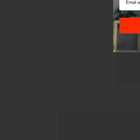
Pre sla
korišćen
Sajt je
Korišće