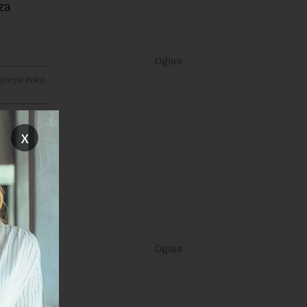
 za
janje linka
x