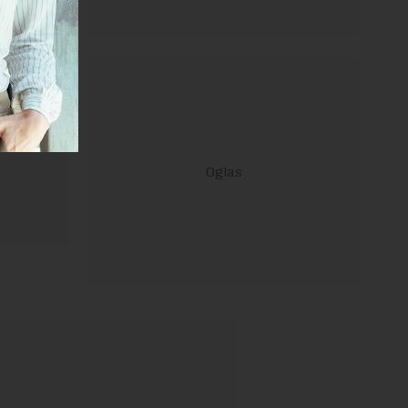
ravilima
 Uslovi