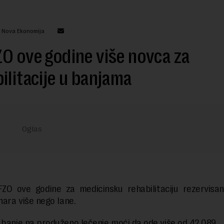
: Nova Ekonomija
O ove godine više novca za
ilitacije u banjama
FZO ove godine za medicinsku rehabilitaciju rezervisa
nara više nego lane.
 banje na produženo lečenje moći da ode više od 42.089