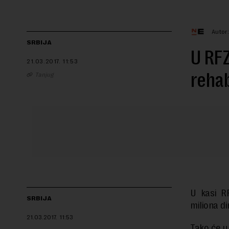
Autor
SRBIJA
U RFZ
21.03.2017.
11:53
rehab
Tanjug
U kasi R
SRBIJA
miliona di
21.03.2017.
11:53
Tako će u