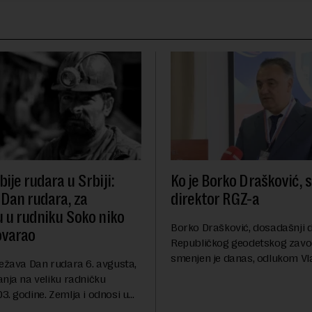
ije rudara u Srbiji:
Ko je Borko Drašković, 
 Dan rudara, za
direktor RGZ-a
u u rudniku Soko niko
Borko Drašković, dosadašnji d
ovarao
Republičkog geodetskog zavo
smenjen je danas, odlukom Vl
ležava Dan rudara 6. avgusta,
Srbije.On je na ovoj funkciji p
anja na veliku radničku
godina. Preciznije, on je 23. jul
. godine. Zemlja i odnosi u
izabran za v.d. di...
a su se nekoliko puta