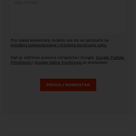
Pre slanja komentara, molimo vas da se upoznate sa
pravilima komentarisanja i pravilima korišćenja sajta.
Sajt je zaštićen pomocu reCaptcha i Google.
Google Politika
Privatnosti
i
Google Uslovi Korišćenja
su primenjeni.