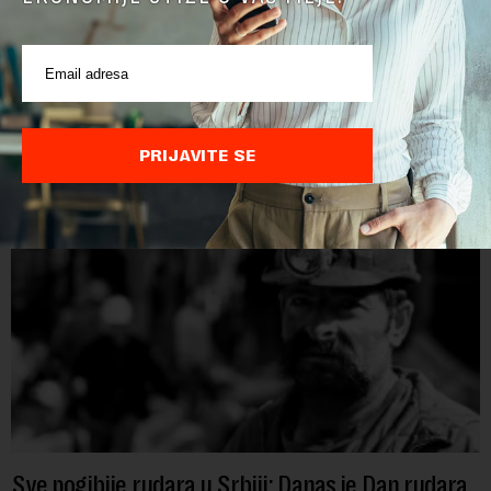
2027
Papua Nova Gvineja jedna je od 141 međunarodne učesnice
koje su do sada potvrdile učešće na specijalizovanoj
međunarodnoj izložbi "Ekspu 2027" Beograd, gde će predstaviti
i kao državu sa najvećom jezičkom ra...
PRIJAVITE SE
Sve pogibije rudara u Srbiji: Danas je Dan rudara,