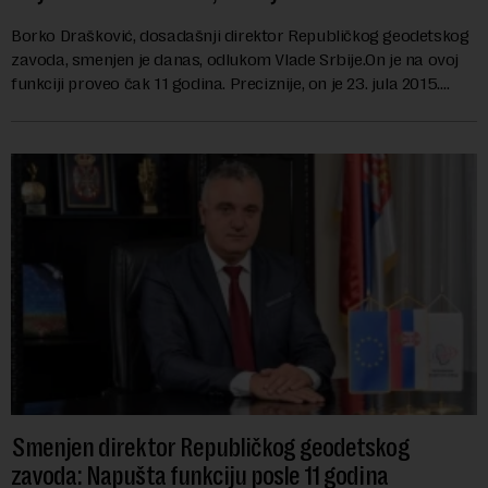
Borko Drašković, dosadašnji direktor Republičkog geodetskog
zavoda, smenjen je danas, odlukom Vlade Srbije.On je na ovoj
funkciji proveo čak 11 godina. Preciznije, on je 23. jula 2015.
izabran za v.d. di...
Smenjen direktor Republičkog geodetskog
zavoda: Napušta funkciju posle 11 godina