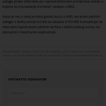
usluga preko interneta po reprezentativnim primerima valuta u
kojima su transakcije izvršene“, dodaju u NBS.
Kada je reč o celoj prošloj godini, kažu u NBS, korisnici platnih
usluga u našoj zemlji izvršili su ukupno 5.151.160 transakcija na
internetu (upotrebom platnih kartica i elektronskog novca na
domaćim i inostranim sajtovima).
Preuzimanje delova teksta je dozvoljeno, ali uz obavezno navođenje
izvora i uz postavljanje linka ka izvornom tekstu na novaekonomija.rs
OSTAVITE ODGOVOR