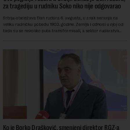
za tragediju u rudniku Soko niko nije odgovarao
Srbija obeležava Dan rudara 6. avgusta, u znak sećanja na
veliku radničku pobedu 1903. godine. Zemlja i odnosi u njoj od
tada su se nekoliko puta transformisali, a sektor rudarstva
danas karakterišu velike r...
Ko je Borko Drašković, smenjeni direktor RGZ-a