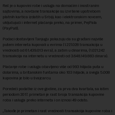
Reč je o kupovini robe i usluga na domaćim i inostranim
sajtovima, a novčane transakcije su izvršene upotrebom
platnih kartica izdatih u Srbiji, kao i elektronskim novcem,
uključujući i internet plaćanja preko, na primer, PejPala
(PayPall).
Podaci dostavljeni Tanjugu pokazuju da su građani najviše
putem interneta kupovali u evrima (1.227.028 transakcija u
vrednosti od 61.439.013 evra), a zatim u dinarima, (1.021.242
transakcija na internetu u vrednosti od 3.648.149.883 dinara).
Plaćanje robe i usluga obavljeno više od 993 hiljada puta u
dolarima, u britanskim funtama oko 103 hiljade, a svega 5.008
kupovina je bilo u švajcarcu.
Poredeći podatke iz ove godine, za prva dva kvartala, sa istim
periodom 2017. primetan je rast broja transakcija kupovine
roba i usluga preko interneta i on iznosi 49 odsto.
„Takođe je primetan i rast vrednosti transakcija kupovine roba i