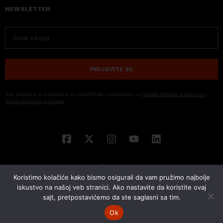
NEWSLETTER
PRIJAVITE SE
Ova stranica je zaštićena sa reCAPTCHA i primenjuju se
Google Politika privatnosti
i
Uslovi korišćenja usluge
Koristimo kolačiće kako bismo osigurali da vam pružimo najbolje
iskustvo na našoj veb stranici. Ako nastavite da koristite ovaj
sajt, pretpostavićemo da ste saglasni sa tim.
© 2026 NOVA EKONOMIJA | SVA PRAVA ZADŽANA | DEVELOPED BY
CUBES
Ok