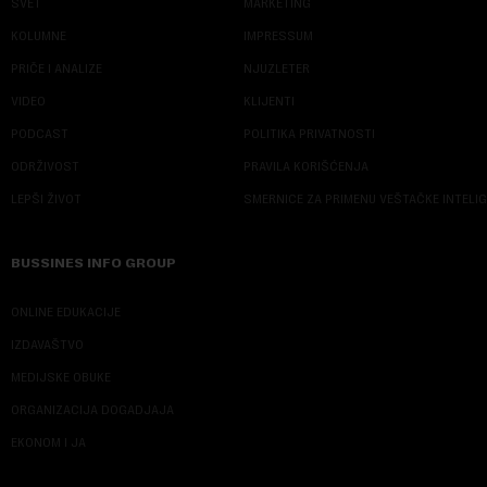
SVET
MARKETING
KOLUMNE
IMPRESSUM
PRIČE I ANALIZE
NJUZLETER
VIDEO
KLIJENTI
PODCAST
POLITIKA PRIVATNOSTI
ODRŽIVOST
PRAVILA KORIŠĆENJA
LEPŠI ŽIVOT
SMERNICE ZA PRIMENU VEŠTAČKE INTELI
BUSSINES INFO GROUP
ONLINE EDUKACIJE
IZDAVAŠTVO
MEDIJSKE OBUKE
ORGANIZACIJA DOGADJAJA
EKONOM I JA