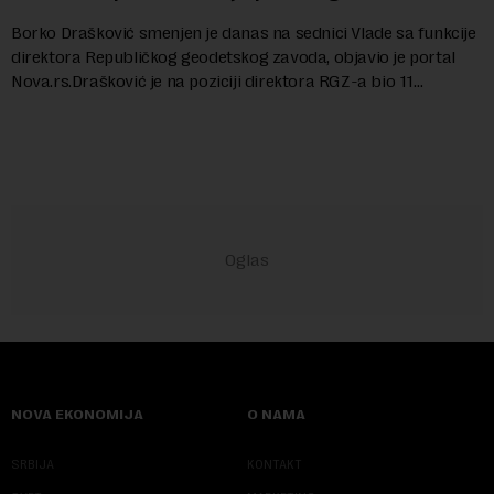
Borko Drašković smenjen je danas na sednici Vlade sa funkcije
direktora Republičkog geodetskog zavoda, objavio je portal
Nova.rs.Drašković je na poziciji direktora RGZ-a bio 11
godina.Kako piše Nova....
NOVA EKONOMIJA
O NAMA
SRBIJA
KONTAKT